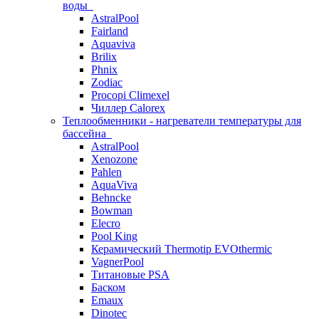
воды
AstralPool
Fairland
Aquaviva
Brilix
Phnix
Zodiac
Procopi Climexel
Чиллер Calorex
Теплообменники - нагреватели температуры для
бассейна
AstralPool
Xenozone
Pahlen
AquaViva
Behncke
Bowman
Elecro
Pool King
Керамический Thermotip EVOthermic
VagnerPool
Титановые PSA
Баском
Emaux
Dinotec