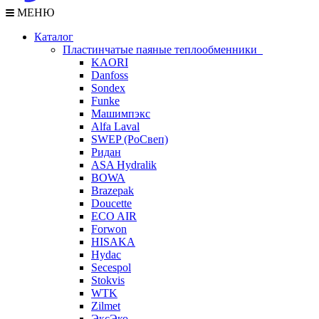
МЕНЮ
Каталог
Пластинчатые паяные теплообменники
KAORI
Danfoss
Sondex
Funke
Машимпэкс
Alfa Laval
SWEP (РоСвеп)
Ридан
ASA Hydralik
BOWA
Brazepak
Doucette
ECO AIR
Forwon
HISAKA
Hydac
Secespol
Stokvis
WTK
Zilmet
ЭксЭко