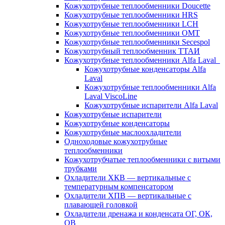
Кожухотрубные теплообменники Doucette
Кожухотрубные теплообменники HRS
Кожухотрубные теплообменники LCH
Кожухотрубные теплообменники OMT
Кожухотрубные теплообменники Secespol
Кожухотрубный теплообменник ТТАИ
Кожухотрубные теплообменники Alfa Laval
Кожухотрубные конденсаторы Alfa
Laval
Кожухотрубные теплообменники Alfa
Laval ViscoLine
Кожухотрубные испарители Alfa Laval
Кожухотрубные испарители
Кожухотрубные конденсаторы
Кожухотрубные маслоохладители
Одноходовые кожухотрубные
теплообменники
Кожухотрубчатые теплообменники с витыми
трубками
Охладители ХКВ — вертикальные с
температурным компенсатором
Охладители ХПВ — вертикальные с
плавающей головкой
Охладители дренажа и конденсата ОГ, ОК,
ОВ