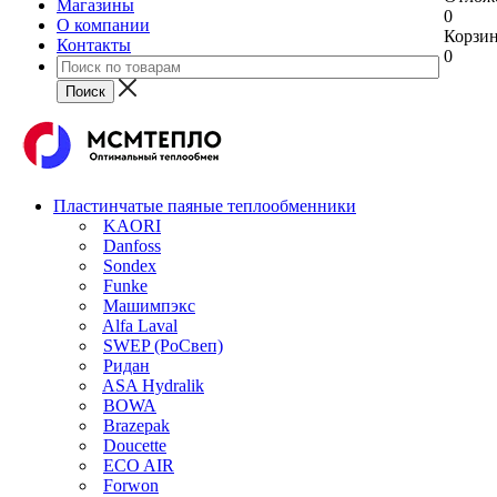
Магазины
0
О компании
Корзи
Контакты
0
Пластинчатые паяные теплообменники
KAORI
Danfoss
Sondex
Funke
Машимпэкс
Alfa Laval
SWEP (РоСвеп)
Ридан
ASA Hydralik
BOWA
Brazepak
Doucette
ECO AIR
Forwon