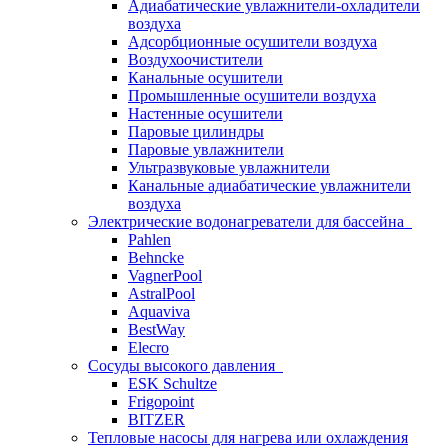
Адиабатические увлажнители-охладители
воздуха
Адсорбционные осушители воздуха
Воздухоочистители
Канальные осушители
Промышленные осушители воздуха
Настенные осушители
Паровые цилиндры
Паровые увлажнители
Ультразвуковые увлажнители
Канальные адиабатические увлажнители
воздуха
Электрические водонагреватели для бассейна
Pahlen
Behncke
VagnerPool
AstralPool
Aquaviva
BestWay
Elecro
Сосуды высокого давления
ESK Schultze
Frigopoint
BITZER
Тепловые насосы для нагрева или охлаждения