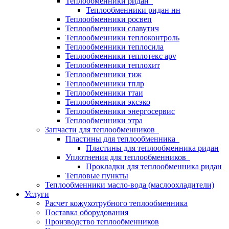
Теплообменники ридан
Теплообменники ридан нн
Теплообменники росвеп
Теплообменники славутич
Теплообменники теплоконтроль
Теплообменники теплосила
Теплообменники теплотекс apv
Теплообменники теплохит
Теплообменники тиж
Теплообменники тплр
Теплообменники ттаи
Теплообменники эксэко
Теплообменники энергосервис
Теплообменники этра
Запчасти для теплообменников
Пластины для теплообменника
Пластины для теплообменника ридан
Уплотнения для теплообменников
Прокладки для теплообменника ридан
Тепловые пункты
Теплообменники масло-вода (маслоохладители)
Услуги
Расчет кожухотрубного теплообменника
Поставка
оборудования
Производство теплообменников