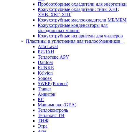
Пробоотборные охладители для энергетики
Кожухотрубные охладители: типы ХНГ,
ХНВ, ХКГ, ХПГ
Кожухотрубные маслоохладители МБ/МБМ
Кожухотрубные конденсаторы для
холодильных машин
Кожухотрубные испарители для чиллеров
Пластины и уплотнения для теплообменников
Alfa Laval
РИДАН
Теплотекс APV
Danfoss
FUNKE
Kelvion
Sondex
SWEP (Росвеп)
Tranter
Анвитэк
КС
Машимпэкс (GEA)
Теплоконтроль
Теплохит ТИ
ТИЖ
Этра
Ares