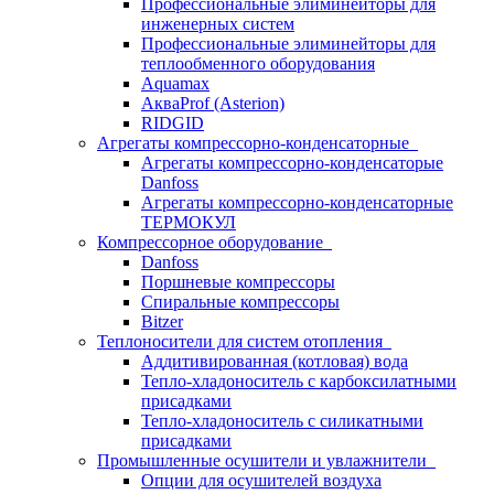
Профессиональные элиминейторы для
инженерных систем
Профессиональные элиминейторы для
теплообменного оборудования
Aquamax
АкваProf (Asterion)
RIDGID
Агрегаты компрессорно-конденсаторные
Агрегаты компрессорно-конденсаторые
Danfoss
Агрегаты компрессорно-конденсаторные
ТЕРМОКУЛ
Компрессорное оборудование
Danfoss
Поршневые компрессоры
Спиральные компрессоры
Bitzer
Теплоносители для систем отопления
Аддитивированная (котловая) вода
Тепло-хладоноситель с карбоксилатными
присадками
Тепло-хладоноситель с силикатными
присадками
Промышленные осушители и увлажнители
Опции для осушителей воздуха