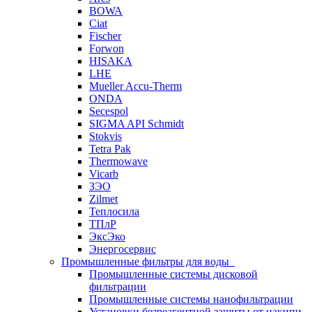
BOWA
Ciat
Fischer
Forwon
HISAKA
LHE
Mueller Accu-Therm
ONDA
Secespol
SIGMA API Schmidt
Stokvis
Tetra Pak
Thermowave
Vicarb
ЗЭО
Zilmet
Теплосила
ТПлР
ЭксЭко
Энергосервис
Промышленные фильтры для воды
Промышленные системы дисковой
фильтрации
Промышленные системы нанофильтрации
Установки безреагентной защиты от накипи