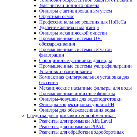
Умягчители ионного обмена
Фильтры с активированным углем
Обратный осмос
Профессиональные решения для HoReCa
Удаление железа и марганца
Фильтры механической очистки
Промышленные системы UV-
обеззараживания
Промышленные системы сетчатой
фильтрации
Сорбционные установки для воды
Промышленные системы ультрафильтрации
Установки озонирования
Компактная фильтровальная установка для
бассейна
Механические насыпные фильтры для воды
Промышленные ионитные фильтры
Фильтры-ловушки для водоподготовки
Фильтры корректировки уровня PH
Фильтры для обезжелезивания воды
Средства для промывки теплообменника
Реагенты для промывки Alfa Laval
Реагенты для промывки PIPAL
Реагенты для обработки водооборотных