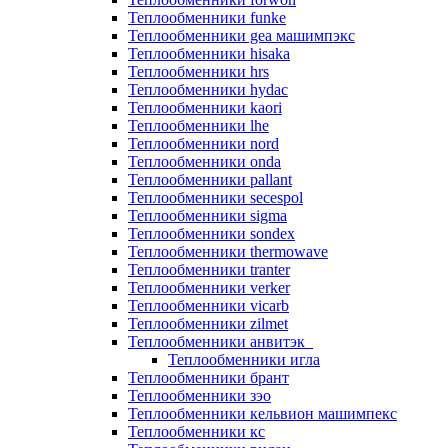
Теплообменники funke
Теплообменники gea машимпэкс
Теплообменники hisaka
Теплообменники hrs
Теплообменники hydac
Теплообменники kaori
Теплообменники lhe
Теплообменники nord
Теплообменники onda
Теплообменники pallant
Теплообменники secespol
Теплообменники sigma
Теплообменники sondex
Теплообменники thermowave
Теплообменники tranter
Теплообменники verker
Теплообменники vicarb
Теплообменники zilmet
Теплообменники анвитэк
Теплообменники игла
Теплообменники брант
Теплообменники зэо
Теплообменники кельвион машимпекс
Теплообменники кс