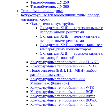
Теплообменник ДУ 250
Теплообменник ДУ 300
Теплообменники водяные
Кожухотрубные теплообменники: типы, подбор,
материалы, сроки
Охладители кожухотрубные
Охладители ХНГ — горизонтальные с
неподвижными решётками
Охладители ХНВ — вертикальные с
неподвижными решётками
Охладители ХКГ — горизонтальные с
температурным компенсатором
Охладители ХПГ — горизонтальные с
плавающей головкой
Кожухотрубные теплообменники FUNKE
Кожухотрубные теплообменники ONDA
Подогреватели (ВВП, ПП, МВН): выбор,
расчёт и калькулятор
Кожухотрубные теплообменники
Машимпэкс (Кельвион)
Кожухотрубные теплообменники WTK
Кожухотрубные теплообменники BCF
Кожухотрубные теплообменники Bitzer
Кожухотрубные теплообменники BOWA
Кожухотрубные теплообменники CIAT