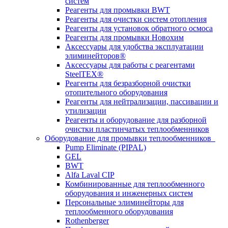
систем
Реагенты для промывки BWT
Реагенты для очистки систем отопления
Реагенты для установок обратного осмоса
Реагенты для промывки Новохим
Аксессуары для удобства эксплуатации
элиминейторов®
Аксессуары для работы с реагентами
SteelTEX®
Реагенты для безразборной очистки
отопительного оборудования
Реагенты для нейтрализации, пассивации и
утилизации
Реагенты и оборудование для разборной
очистки пластинчатых теплообменников
Оборудование для промывки теплообменников
Pump Eliminate (PIPAL)
GEL
BWT
Alfa Laval CIP
Комбинированные для теплообменного
оборудования и инженерных систем
Персональные элиминейторы для
теплообменного оборудования
Rothenberger