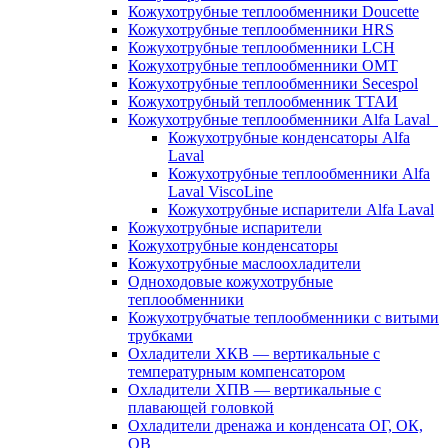
Кожухотрубные теплообменники Doucette
Кожухотрубные теплообменники HRS
Кожухотрубные теплообменники LCH
Кожухотрубные теплообменники OMT
Кожухотрубные теплообменники Secespol
Кожухотрубный теплообменник ТТАИ
Кожухотрубные теплообменники Alfa Laval
Кожухотрубные конденсаторы Alfa
Laval
Кожухотрубные теплообменники Alfa
Laval ViscoLine
Кожухотрубные испарители Alfa Laval
Кожухотрубные испарители
Кожухотрубные конденсаторы
Кожухотрубные маслоохладители
Одноходовые кожухотрубные
теплообменники
Кожухотрубчатые теплообменники с витыми
трубками
Охладители ХКВ — вертикальные с
температурным компенсатором
Охладители ХПВ — вертикальные с
плавающей головкой
Охладители дренажа и конденсата ОГ, ОК,
ОВ