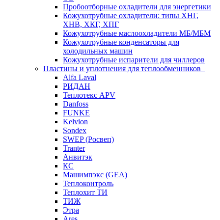
Пробоотборные охладители для энергетики
Кожухотрубные охладители: типы ХНГ,
ХНВ, ХКГ, ХПГ
Кожухотрубные маслоохладители МБ/МБМ
Кожухотрубные конденсаторы для
холодильных машин
Кожухотрубные испарители для чиллеров
Пластины и уплотнения для теплообменников
Alfa Laval
РИДАН
Теплотекс APV
Danfoss
FUNKE
Kelvion
Sondex
SWEP (Росвеп)
Tranter
Анвитэк
КС
Машимпэкс (GEA)
Теплоконтроль
Теплохит ТИ
ТИЖ
Этра
Ares