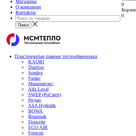
Магазины
0
О компании
Корзи
Контакты
0
Пластинчатые паяные теплообменники
KAORI
Danfoss
Sondex
Funke
Машимпэкс
Alfa Laval
SWEP (РоСвеп)
Ридан
ASA Hydralik
BOWA
Brazepak
Doucette
ECO AIR
Forwon