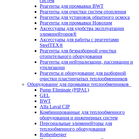
систем
Реагенты для промывки BWT
Реагенты для очистки систем отопления
Реагенты для установок обратного осмоса
Реагенты для промывки Новохим
Аксессуары для удобства эксплуатации
элиминейторов®
Аксессуары для работы с реагентами
SteelTEX®
Реагенты для безразборной очистки
отопительного оборудования
Реагенты для нейтрализации, пассивации и
утилизации
Реагенты и оборудование для разборной
очистки пластинчатых теплообменников
Оборудование для промывки теплообменников
Pump Eliminate (PIPAL)
GEL
BWT
Alfa Laval CIP
Комбинированные для теплообменного
оборудования и инженерных систем
Персональные элиминейторы для
теплообменного оборудования
Rothenberger