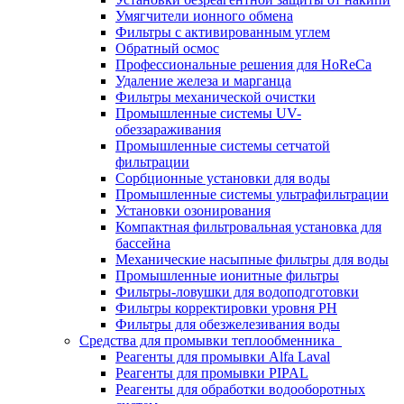
Умягчители ионного обмена
Фильтры с активированным углем
Обратный осмос
Профессиональные решения для HoReCa
Удаление железа и марганца
Фильтры механической очистки
Промышленные системы UV-
обеззараживания
Промышленные системы сетчатой
фильтрации
Сорбционные установки для воды
Промышленные системы ультрафильтрации
Установки озонирования
Компактная фильтровальная установка для
бассейна
Механические насыпные фильтры для воды
Промышленные ионитные фильтры
Фильтры-ловушки для водоподготовки
Фильтры корректировки уровня PH
Фильтры для обезжелезивания воды
Средства для промывки теплообменника
Реагенты для промывки Alfa Laval
Реагенты для промывки PIPAL
Реагенты для обработки водооборотных