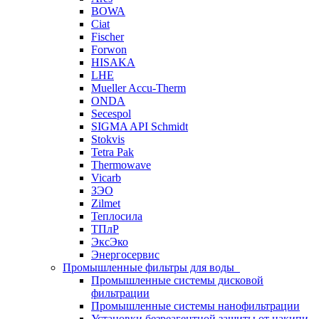
BOWA
Ciat
Fischer
Forwon
HISAKA
LHE
Mueller Accu-Therm
ONDA
Secespol
SIGMA API Schmidt
Stokvis
Tetra Pak
Thermowave
Vicarb
ЗЭО
Zilmet
Теплосила
ТПлР
ЭксЭко
Энергосервис
Промышленные фильтры для воды
Промышленные системы дисковой
фильтрации
Промышленные системы нанофильтрации
Установки безреагентной защиты от накипи