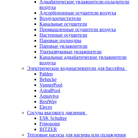
Адиабатические увлажнители-охладители
воздуха
Адсорбционные осушители воздуха
Воздухоочистители
Канальные осушители
Промышленные осушители воздуха
Настенные осушители
Паровые цилиндры
Паровые увлажнители
Ультразвуковые увлажнители
Канальные адиабатические увлажнители
воздуха
Электрические водонагреватели для бассейна
Pahlen
Behncke
VagnerPool
AstralPool
Aquaviva
BestWay
Elecro
Сосуды высокого давления
ESK Schultze
Frigopoint
BITZER
Тепловые насосы для нагрева или охлаждения