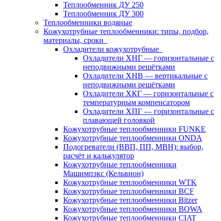
Теплообменник ДУ 250
Теплообменник ДУ 300
Теплообменники водяные
Кожухотрубные теплообменники: типы, подбор,
материалы, сроки
Охладители кожухотрубные
Охладители ХНГ — горизонтальные с
неподвижными решётками
Охладители ХНВ — вертикальные с
неподвижными решётками
Охладители ХКГ — горизонтальные с
температурным компенсатором
Охладители ХПГ — горизонтальные с
плавающей головкой
Кожухотрубные теплообменники FUNKE
Кожухотрубные теплообменники ONDA
Подогреватели (ВВП, ПП, МВН): выбор,
расчёт и калькулятор
Кожухотрубные теплообменники
Машимпэкс (Кельвион)
Кожухотрубные теплообменники WTK
Кожухотрубные теплообменники BCF
Кожухотрубные теплообменники Bitzer
Кожухотрубные теплообменники BOWA
Кожухотрубные теплообменники CIAT