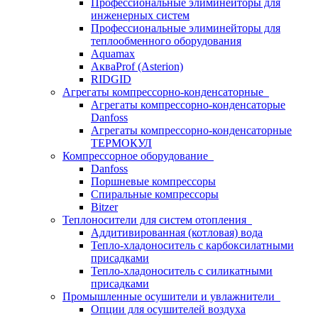
Профессиональные элиминейторы для
инженерных систем
Профессиональные элиминейторы для
теплообменного оборудования
Aquamax
АкваProf (Asterion)
RIDGID
Агрегаты компрессорно-конденсаторные
Агрегаты компрессорно-конденсаторые
Danfoss
Агрегаты компрессорно-конденсаторные
ТЕРМОКУЛ
Компрессорное оборудование
Danfoss
Поршневые компрессоры
Спиральные компрессоры
Bitzer
Теплоносители для систем отопления
Аддитивированная (котловая) вода
Тепло-хладоноситель с карбоксилатными
присадками
Тепло-хладоноситель с силикатными
присадками
Промышленные осушители и увлажнители
Опции для осушителей воздуха