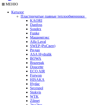
МЕНЮ
Каталог
Пластинчатые паяные теплообменники
KAORI
Danfoss
Sondex
Funke
Машимпэкс
Alfa Laval
SWEP (РоСвеп)
Ридан
ASA Hydralik
BOWA
Brazepak
Doucette
ECO AIR
Forwon
HISAKA
Hydac
Secespol
Stokvis
WTK
Zilmet
ЭксЭко