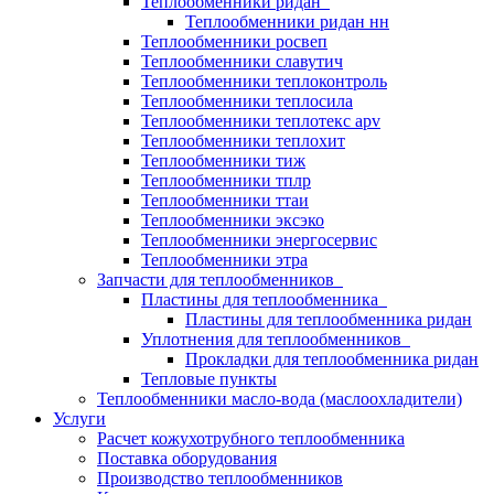
Теплообменники ридан
Теплообменники ридан нн
Теплообменники росвеп
Теплообменники славутич
Теплообменники теплоконтроль
Теплообменники теплосила
Теплообменники теплотекс apv
Теплообменники теплохит
Теплообменники тиж
Теплообменники тплр
Теплообменники ттаи
Теплообменники эксэко
Теплообменники энергосервис
Теплообменники этра
Запчасти для теплообменников
Пластины для теплообменника
Пластины для теплообменника ридан
Уплотнения для теплообменников
Прокладки для теплообменника ридан
Тепловые пункты
Теплообменники масло-вода (маслоохладители)
Услуги
Расчет кожухотрубного теплообменника
Поставка
оборудования
Производство теплообменников