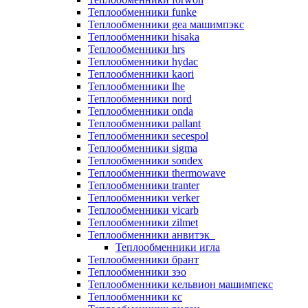
Теплообменники funke
Теплообменники gea машимпэкс
Теплообменники hisaka
Теплообменники hrs
Теплообменники hydac
Теплообменники kaori
Теплообменники lhe
Теплообменники nord
Теплообменники onda
Теплообменники pallant
Теплообменники secespol
Теплообменники sigma
Теплообменники sondex
Теплообменники thermowave
Теплообменники tranter
Теплообменники verker
Теплообменники vicarb
Теплообменники zilmet
Теплообменники анвитэк
Теплообменники игла
Теплообменники брант
Теплообменники зэо
Теплообменники кельвион машимпекс
Теплообменники кс