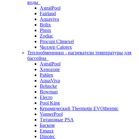
воды
AstralPool
Fairland
Aquaviva
Brilix
Phnix
Zodiac
Procopi Climexel
Чиллер Calorex
Теплообменники - нагреватели температуры для
бассейна
AstralPool
Xenozone
Pahlen
AquaViva
Behncke
Bowman
Elecro
Pool King
Керамический Thermotip EVOthermic
VagnerPool
Титановые PSA
Баском
Emaux
Dinotec