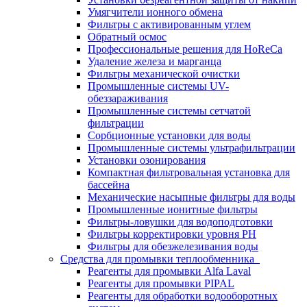
Умягчители ионного обмена
Фильтры с активированным углем
Обратный осмос
Профессиональные решения для HoReCa
Удаление железа и марганца
Фильтры механической очистки
Промышленные системы UV-
обеззараживания
Промышленные системы сетчатой
фильтрации
Сорбционные установки для воды
Промышленные системы ультрафильтрации
Установки озонирования
Компактная фильтровальная установка для
бассейна
Механические насыпные фильтры для воды
Промышленные ионитные фильтры
Фильтры-ловушки для водоподготовки
Фильтры корректировки уровня PH
Фильтры для обезжелезивания воды
Средства для промывки теплообменника
Реагенты для промывки Alfa Laval
Реагенты для промывки PIPAL
Реагенты для обработки водооборотных