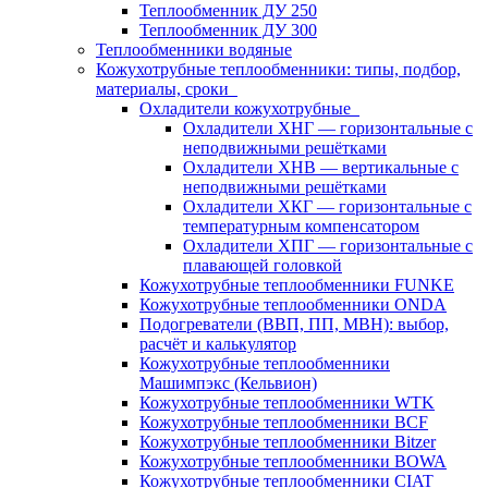
Теплообменник ДУ 250
Теплообменник ДУ 300
Теплообменники водяные
Кожухотрубные теплообменники: типы, подбор,
материалы, сроки
Охладители кожухотрубные
Охладители ХНГ — горизонтальные с
неподвижными решётками
Охладители ХНВ — вертикальные с
неподвижными решётками
Охладители ХКГ — горизонтальные с
температурным компенсатором
Охладители ХПГ — горизонтальные с
плавающей головкой
Кожухотрубные теплообменники FUNKE
Кожухотрубные теплообменники ONDA
Подогреватели (ВВП, ПП, МВН): выбор,
расчёт и калькулятор
Кожухотрубные теплообменники
Машимпэкс (Кельвион)
Кожухотрубные теплообменники WTK
Кожухотрубные теплообменники BCF
Кожухотрубные теплообменники Bitzer
Кожухотрубные теплообменники BOWA
Кожухотрубные теплообменники CIAT