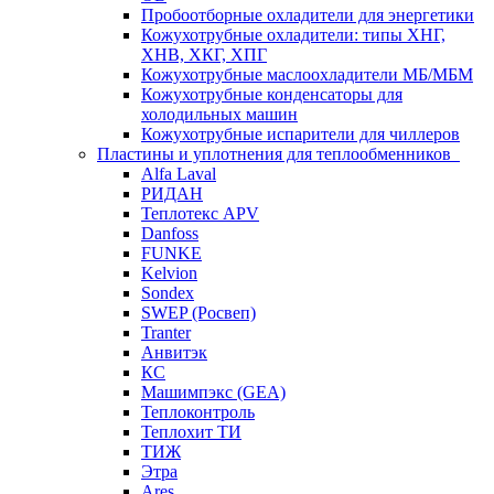
Пробоотборные охладители для энергетики
Кожухотрубные охладители: типы ХНГ,
ХНВ, ХКГ, ХПГ
Кожухотрубные маслоохладители МБ/МБМ
Кожухотрубные конденсаторы для
холодильных машин
Кожухотрубные испарители для чиллеров
Пластины и уплотнения для теплообменников
Alfa Laval
РИДАН
Теплотекс APV
Danfoss
FUNKE
Kelvion
Sondex
SWEP (Росвеп)
Tranter
Анвитэк
КС
Машимпэкс (GEA)
Теплоконтроль
Теплохит ТИ
ТИЖ
Этра
Ares