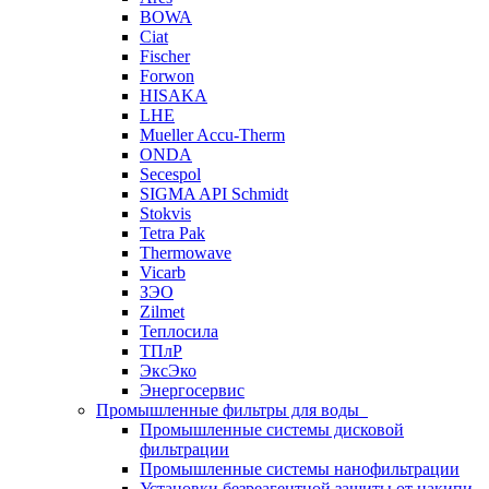
BOWA
Ciat
Fischer
Forwon
HISAKA
LHE
Mueller Accu-Therm
ONDA
Secespol
SIGMA API Schmidt
Stokvis
Tetra Pak
Thermowave
Vicarb
ЗЭО
Zilmet
Теплосила
ТПлР
ЭксЭко
Энергосервис
Промышленные фильтры для воды
Промышленные системы дисковой
фильтрации
Промышленные системы нанофильтрации
Установки безреагентной защиты от накипи