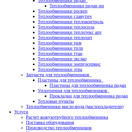
Теплообменники ридан
Теплообменники ридан нн
Теплообменники росвеп
Теплообменники славутич
Теплообменники теплоконтроль
Теплообменники теплосила
Теплообменники теплотекс apv
Теплообменники теплохит
Теплообменники тиж
Теплообменники тплр
Теплообменники ттаи
Теплообменники эксэко
Теплообменники энергосервис
Теплообменники этра
Запчасти для теплообменников
Пластины для теплообменника
Пластины для теплообменника ридан
Уплотнения для теплообменников
Прокладки для теплообменника ридан
Тепловые пункты
Теплообменники масло-вода (маслоохладители)
Услуги
Расчет кожухотрубного теплообменника
Поставка
оборудования
Производство теплообменников