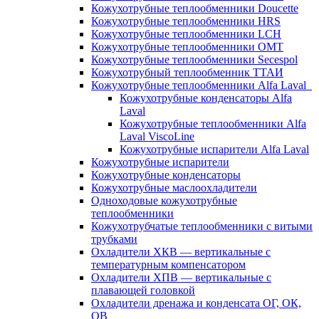
Кожухотрубные теплообменники Doucette
Кожухотрубные теплообменники HRS
Кожухотрубные теплообменники LCH
Кожухотрубные теплообменники OMT
Кожухотрубные теплообменники Secespol
Кожухотрубный теплообменник ТТАИ
Кожухотрубные теплообменники Alfa Laval
Кожухотрубные конденсаторы Alfa
Laval
Кожухотрубные теплообменники Alfa
Laval ViscoLine
Кожухотрубные испарители Alfa Laval
Кожухотрубные испарители
Кожухотрубные конденсаторы
Кожухотрубные маслоохладители
Одноходовые кожухотрубные
теплообменники
Кожухотрубчатые теплообменники с витыми
трубками
Охладители ХКВ — вертикальные с
температурным компенсатором
Охладители ХПВ — вертикальные с
плавающей головкой
Охладители дренажа и конденсата ОГ, ОК,
ОВ