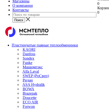
Магазины
0
О компании
Корзи
Контакты
0
Пластинчатые паяные теплообменники
KAORI
Danfoss
Sondex
Funke
Машимпэкс
Alfa Laval
SWEP (РоСвеп)
Ридан
ASA Hydralik
BOWA
Brazepak
Doucette
ECO AIR
Forwon