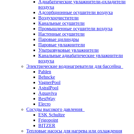
Адиабатические увлажнители-охладители
воздуха
Адсорбционные осушители воздуха
Воздухоочистители
Канальные осушители
Промышленные осушители воздуха
Настенные осушители
Паровые цилиндры
Паровые увлажнители
Ультразвуковые увлажнители
Канальные адиабатические увлажнители
воздуха
Электрические водонагреватели для бассейна
Pahlen
Behncke
VagnerPool
AstralPool
Aquaviva
BestWay
Elecro
Сосуды высокого давления
ESK Schultze
Frigopoint
BITZER
Тепловые насосы для нагрева или охлаждения