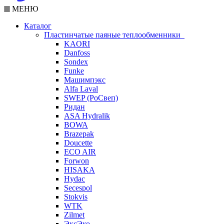
МЕНЮ
Каталог
Пластинчатые паяные теплообменники
KAORI
Danfoss
Sondex
Funke
Машимпэкс
Alfa Laval
SWEP (РоСвеп)
Ридан
ASA Hydralik
BOWA
Brazepak
Doucette
ECO AIR
Forwon
HISAKA
Hydac
Secespol
Stokvis
WTK
Zilmet
ЭксЭко