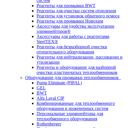
систем
Реагенты для промывки BWT
Реагенты для очистки систем отопления
Реагенты для установок обратного осмоса
Реагенты для промывки Новохим
Аксессуары для удобства эксплуатации
элиминейторов®
Аксессуары для работы с реагентами
SteelTEX®
Реагенты для безразборной очистки
отопительного оборудования
Реагенты для нейтрализации, пассивации и
утилизации
Реагенты и оборудование для разборной
очистки пластинчатых теплообменников
Оборудование для промывки теплообменников
Pump Eliminate (PIPAL)
GEL
BWT
Alfa Laval CIP
Комбинированные для теплообменного
оборудования и инженерных систем
Персональные элиминейторы для
теплообменного оборудования
Rothenberger