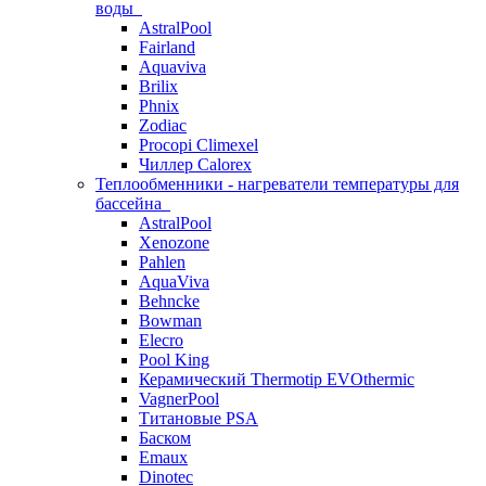
воды
AstralPool
Fairland
Aquaviva
Brilix
Phnix
Zodiac
Procopi Climexel
Чиллер Calorex
Теплообменники - нагреватели температуры для
бассейна
AstralPool
Xenozone
Pahlen
AquaViva
Behncke
Bowman
Elecro
Pool King
Керамический Thermotip EVOthermic
VagnerPool
Титановые PSA
Баском
Emaux
Dinotec