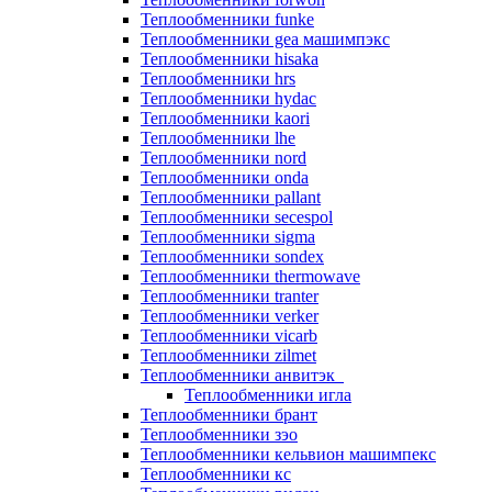
Теплообменники funke
Теплообменники gea машимпэкс
Теплообменники hisaka
Теплообменники hrs
Теплообменники hydac
Теплообменники kaori
Теплообменники lhe
Теплообменники nord
Теплообменники onda
Теплообменники pallant
Теплообменники secespol
Теплообменники sigma
Теплообменники sondex
Теплообменники thermowave
Теплообменники tranter
Теплообменники verker
Теплообменники vicarb
Теплообменники zilmet
Теплообменники анвитэк
Теплообменники игла
Теплообменники брант
Теплообменники зэо
Теплообменники кельвион машимпекс
Теплообменники кс