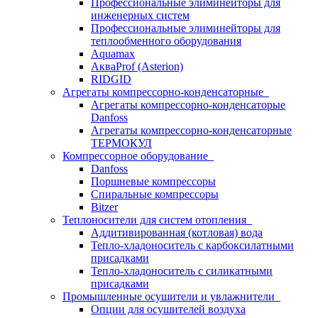
Профессиональные элиминейторы для
инженерных систем
Профессиональные элиминейторы для
теплообменного оборудования
Aquamax
АкваProf (Asterion)
RIDGID
Агрегаты компрессорно-конденсаторные
Агрегаты компрессорно-конденсаторые
Danfoss
Агрегаты компрессорно-конденсаторные
ТЕРМОКУЛ
Компрессорное оборудование
Danfoss
Поршневые компрессоры
Спиральные компрессоры
Bitzer
Теплоносители для систем отопления
Аддитивированная (котловая) вода
Тепло-хладоноситель с карбоксилатными
присадками
Тепло-хладоноситель с силикатными
присадками
Промышленные осушители и увлажнители
Опции для осушителей воздуха