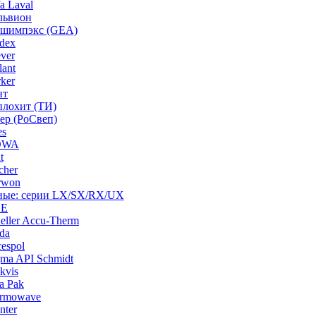
a Laval
львион
ашимпэкс (GEA)
dex
ver
ant
ker
нт
плохит (ТИ)
ep (РоСвеп)
es
BOWA
t
cher
rwon
рные: серии LX/SX/RX/UX
HE
ller Accu-Therm
da
espol
ma API Schmidt
kvis
a Pak
ermowave
nter