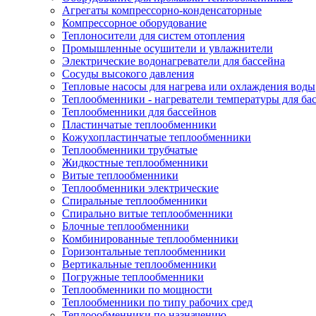
Агрегаты компрессорно-конденсаторные
Компрессорное оборудование
Теплоносители для систем отопления
Промышленные осушители и увлажнители
Электрические водонагреватели для бассейна
Сосуды высокого давления
Тепловые насосы для нагрева или охлаждения воды
Теплообменники - нагреватели температуры для ба
Теплообменники для бассейнов
Пластинчатые теплообменники
Кожухопластинчатые теплообменники
Теплообменники трубчатые
Жидкостные теплообменники
Витые теплообменники
Теплообменники электрические
Спиральные теплообменники
Спирально витые теплообменники
Блочные теплообменники
Комбинированные теплообменники
Горизонтальные теплообменники
Вертикальные теплообменники
Погружные теплообменники
Теплообменники по мощности
Теплообменники по типу рабочих сред
Теплоообменники по назначению