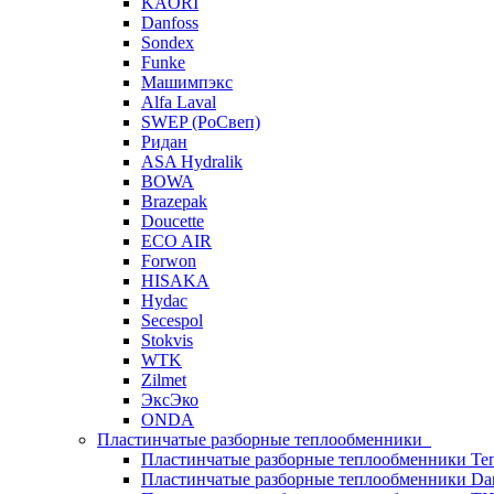
KAORI
Danfoss
Sondex
Funke
Машимпэкс
Alfa Laval
SWEP (РоСвеп)
Ридан
ASA Hydralik
BOWA
Brazepak
Doucette
ECO AIR
Forwon
HISAKA
Hydac
Secespol
Stokvis
WTK
Zilmet
ЭксЭко
ONDA
Пластинчатые разборные теплообменники
Пластинчатые разборные теплообменники Те
Пластинчатые разборные теплообменники Dan