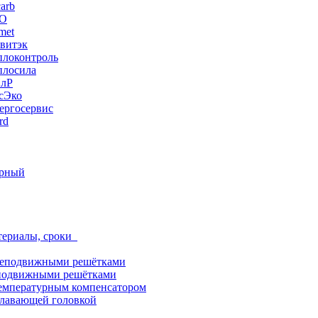
arb
ЭО
met
витэк
плоконтроль
плосила
ПлР
сЭко
ергосервис
rd
орный
териалы, сроки
неподвижными решётками
подвижными решётками
емпературным компенсатором
лавающей головкой