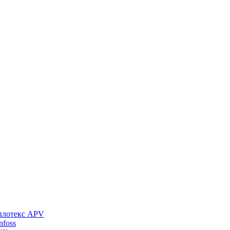
плотекс APV
foss