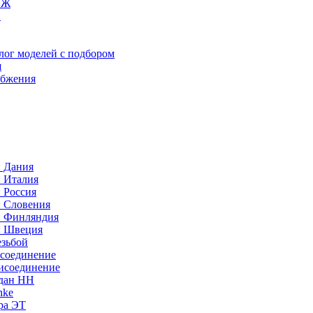
ИЖ
C
лог моделей с подбором
я
абжения
: Дания
: Италия
 Россия
: Словения
: Финляндия
: Швеция
езьбой
исоединение
исоединение
идан НН
nke
ра ЭТ