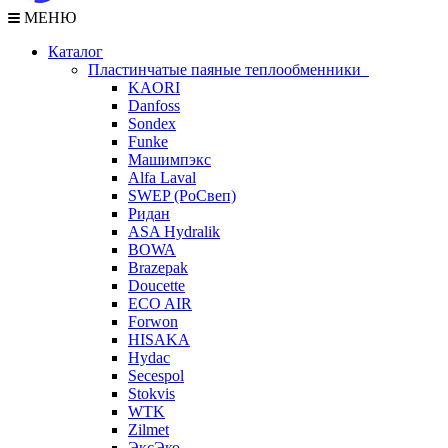
МЕНЮ
Каталог
Пластинчатые паяные теплообменники
KAORI
Danfoss
Sondex
Funke
Машимпэкс
Alfa Laval
SWEP (РоСвеп)
Ридан
ASA Hydralik
BOWA
Brazepak
Doucette
ECO AIR
Forwon
HISAKA
Hydac
Secespol
Stokvis
WTK
Zilmet
ЭксЭко