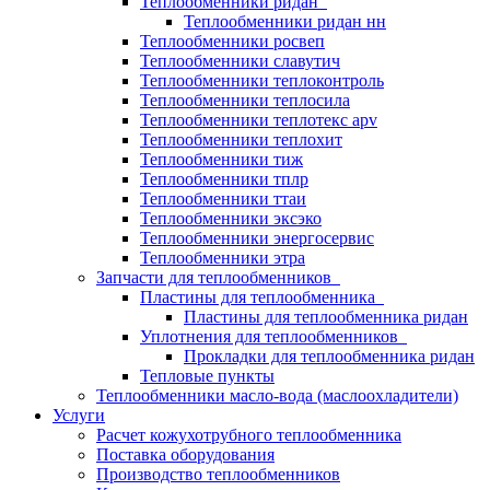
Теплообменники ридан
Теплообменники ридан нн
Теплообменники росвеп
Теплообменники славутич
Теплообменники теплоконтроль
Теплообменники теплосила
Теплообменники теплотекс apv
Теплообменники теплохит
Теплообменники тиж
Теплообменники тплр
Теплообменники ттаи
Теплообменники эксэко
Теплообменники энергосервис
Теплообменники этра
Запчасти для теплообменников
Пластины для теплообменника
Пластины для теплообменника ридан
Уплотнения для теплообменников
Прокладки для теплообменника ридан
Тепловые пункты
Теплообменники масло-вода (маслоохладители)
Услуги
Расчет кожухотрубного теплообменника
Поставка
оборудования
Производство теплообменников