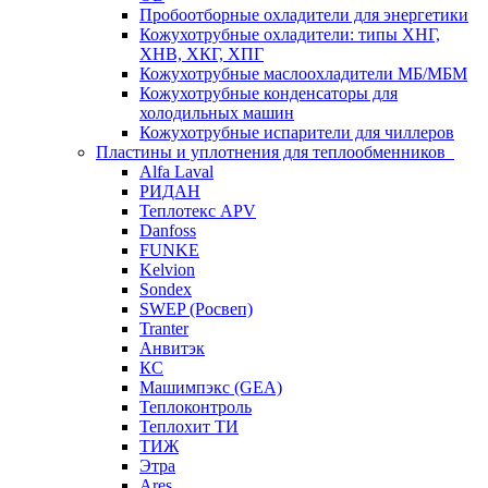
Пробоотборные охладители для энергетики
Кожухотрубные охладители: типы ХНГ,
ХНВ, ХКГ, ХПГ
Кожухотрубные маслоохладители МБ/МБМ
Кожухотрубные конденсаторы для
холодильных машин
Кожухотрубные испарители для чиллеров
Пластины и уплотнения для теплообменников
Alfa Laval
РИДАН
Теплотекс APV
Danfoss
FUNKE
Kelvion
Sondex
SWEP (Росвеп)
Tranter
Анвитэк
КС
Машимпэкс (GEA)
Теплоконтроль
Теплохит ТИ
ТИЖ
Этра
Ares