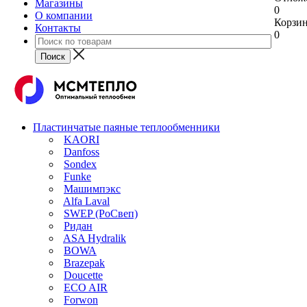
Магазины
0
О компании
Корзи
Контакты
0
Пластинчатые паяные теплообменники
KAORI
Danfoss
Sondex
Funke
Машимпэкс
Alfa Laval
SWEP (РоСвеп)
Ридан
ASA Hydralik
BOWA
Brazepak
Doucette
ECO AIR
Forwon