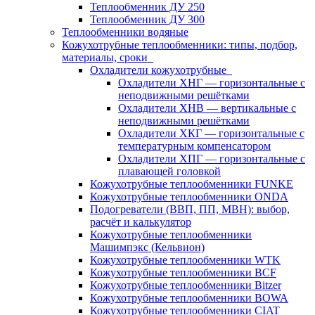
Теплообменник ДУ 250
Теплообменник ДУ 300
Теплообменники водяные
Кожухотрубные теплообменники: типы, подбор,
материалы, сроки
Охладители кожухотрубные
Охладители ХНГ — горизонтальные с
неподвижными решётками
Охладители ХНВ — вертикальные с
неподвижными решётками
Охладители ХКГ — горизонтальные с
температурным компенсатором
Охладители ХПГ — горизонтальные с
плавающей головкой
Кожухотрубные теплообменники FUNKE
Кожухотрубные теплообменники ONDA
Подогреватели (ВВП, ПП, МВН): выбор,
расчёт и калькулятор
Кожухотрубные теплообменники
Машимпэкс (Кельвион)
Кожухотрубные теплообменники WTK
Кожухотрубные теплообменники BCF
Кожухотрубные теплообменники Bitzer
Кожухотрубные теплообменники BOWA
Кожухотрубные теплообменники CIAT