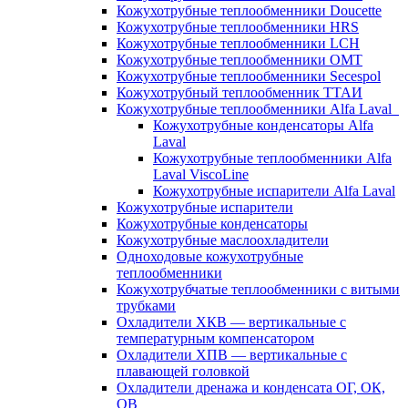
Кожухотрубные теплообменники Doucette
Кожухотрубные теплообменники HRS
Кожухотрубные теплообменники LCH
Кожухотрубные теплообменники OMT
Кожухотрубные теплообменники Secespol
Кожухотрубный теплообменник ТТАИ
Кожухотрубные теплообменники Alfa Laval
Кожухотрубные конденсаторы Alfa
Laval
Кожухотрубные теплообменники Alfa
Laval ViscoLine
Кожухотрубные испарители Alfa Laval
Кожухотрубные испарители
Кожухотрубные конденсаторы
Кожухотрубные маслоохладители
Одноходовые кожухотрубные
теплообменники
Кожухотрубчатые теплообменники с витыми
трубками
Охладители ХКВ — вертикальные с
температурным компенсатором
Охладители ХПВ — вертикальные с
плавающей головкой
Охладители дренажа и конденсата ОГ, ОК,
ОВ