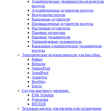
Адиабатические увлажнители-охладители
воздуха
Адсорбционные осушители воздуха
Воздухоочистители
Канальные осушители
Промышленные осушители воздуха
Настенные осушители
Паровые цилиндры
Паровые увлажнители
Ультразвуковые увлажнители
Канальные адиабатические увлажнители
воздуха
Электрические водонагреватели для бассейна
Pahlen
Behncke
VagnerPool
AstralPool
Aquaviva
BestWay
Elecro
Сосуды высокого давления
ESK Schultze
Frigopoint
BITZER
Тепловые насосы для нагрева или охлаждения