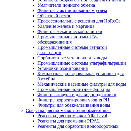
Умягчители ионного обмена
Фильтры с активированным углем
Обратный осмос
Профессиональные решения для HoReCa
Удаление железа и марганца
Фильтры механической очистки
Промышленные системы UV-
обеззараживания
Промышленные системы сетчатой
фильтрации
Сорбционные установки для воды
Промышленные системы ультрафильтрации
Установки озонирования
Компактная фильтровальная установка для
бассейна
Механические насыпные фильтры для воды
Промышленные ионитные фильтры
Фильтры-ловушки для водоподготовки
Фильтры корректировки уровня PH
Фильтры для обезжелезивания воды
Средства для промывки теплообменника
Реагенты для промывки Alfa Laval
Реагенты для промывки PIPAL
Реагенты для обработки водооборотных