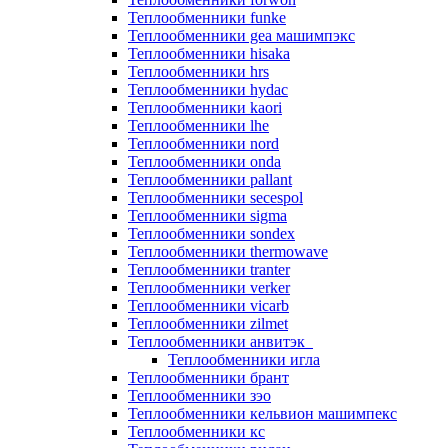
Теплообменники funke
Теплообменники gea машимпэкс
Теплообменники hisaka
Теплообменники hrs
Теплообменники hydac
Теплообменники kaori
Теплообменники lhe
Теплообменники nord
Теплообменники onda
Теплообменники pallant
Теплообменники secespol
Теплообменники sigma
Теплообменники sondex
Теплообменники thermowave
Теплообменники tranter
Теплообменники verker
Теплообменники vicarb
Теплообменники zilmet
Теплообменники анвитэк
Теплообменники игла
Теплообменники брант
Теплообменники зэо
Теплообменники кельвион машимпекс
Теплообменники кс