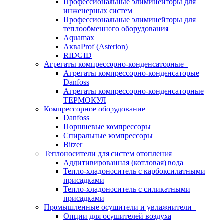
Профессиональные элиминейторы для
инженерных систем
Профессиональные элиминейторы для
теплообменного оборудования
Aquamax
АкваProf (Asterion)
RIDGID
Агрегаты компрессорно-конденсаторные
Агрегаты компрессорно-конденсаторые
Danfoss
Агрегаты компрессорно-конденсаторные
ТЕРМОКУЛ
Компрессорное оборудование
Danfoss
Поршневые компрессоры
Спиральные компрессоры
Bitzer
Теплоносители для систем отопления
Аддитивированная (котловая) вода
Тепло-хладоноситель с карбоксилатными
присадками
Тепло-хладоноситель с силикатными
присадками
Промышленные осушители и увлажнители
Опции для осушителей воздуха