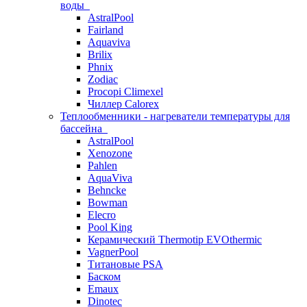
воды
AstralPool
Fairland
Aquaviva
Brilix
Phnix
Zodiac
Procopi Climexel
Чиллер Calorex
Теплообменники - нагреватели температуры для
бассейна
AstralPool
Xenozone
Pahlen
AquaViva
Behncke
Bowman
Elecro
Pool King
Керамический Thermotip EVOthermic
VagnerPool
Титановые PSA
Баском
Emaux
Dinotec