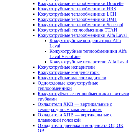
Кожухотрубные теплообменники Doucette
Кожухотрубные теплообменники HRS
Кожухотрубные теплообменники LCH
Кожухотрубные теплообменники OMT
Кожухотрубные теплообменники Secespol
Кожухотрубный теплообменник ТТАИ
Кожухотрубные теплообменники Alfa Laval
Кожухотрубные конденсаторы Alfa
Laval
Кожухотрубные теплообменники Alfa
Laval ViscoLine
Кожухотрубные испарители Alfa Laval
Кожухотрубные испарители
Кожухотрубные конденсаторы
Кожухотрубные маслоохладители
Одноходовые кожухотрубные
теплообменники
Кожухотрубчатые теплообменники с витыми
трубками
Охладители ХКВ — вертикальные с
температурным компенсатором
Охладители ХПВ — вертикальные с
плавающей головкой
Охладители дренажа и конденсата ОГ, ОК,
ОВ