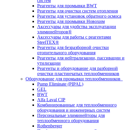
систем
Реагенты для промывки BWT
Реагенты для очистки систем отопления
Реагенты для установок обратного осмоса
Реагенты для промывки Новохим
Аксессуары для удобства эксплуатации
элиминейторов®
Аксессуары для работы с реагентами
SteelTEX®
Реагенты для безразборной очистки
отопительного оборудования
Реагенты для нейтрализации, пассивации и
утилизации
Реагенты и оборудование для разборной
очистки пластинчатых теплообменников
Оборудование для промывки теплообменников
Pump Eliminate (PIPAL)
GEL
BWT
Alfa Laval CIP
Комбинированные для теплообменного
оборудования и инженерных систем
Персональные элиминейторы для
теплообменного оборудования
Rothenberger