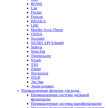
BOWA
Ciat
Fischer
Forwon
HISAKA
LHE
Mueller Accu-Therm
ONDA
Secespol
SIGMA API Schmidt
Stokvis
Tetra Pak
Thermowave
Vicarb
ЗЭО
Zilmet
Теплосила
ТПлР
ЭксЭко
Энергосервис
Промышленные фильтры для воды
Промышленные системы дисковой
фильтрации
Промышленные системы нанофильтрации
Установки безреагентной защиты от накипи