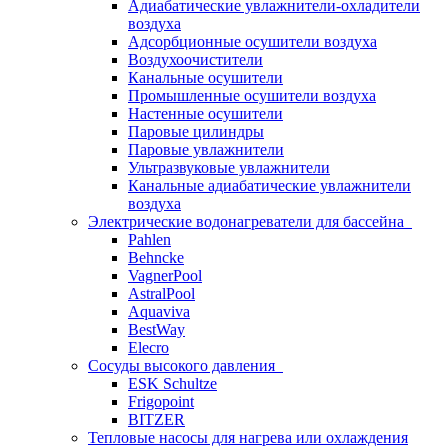
Адиабатические увлажнители-охладители
воздуха
Адсорбционные осушители воздуха
Воздухоочистители
Канальные осушители
Промышленные осушители воздуха
Настенные осушители
Паровые цилиндры
Паровые увлажнители
Ультразвуковые увлажнители
Канальные адиабатические увлажнители
воздуха
Электрические водонагреватели для бассейна
Pahlen
Behncke
VagnerPool
AstralPool
Aquaviva
BestWay
Elecro
Сосуды высокого давления
ESK Schultze
Frigopoint
BITZER
Тепловые насосы для нагрева или охлаждения