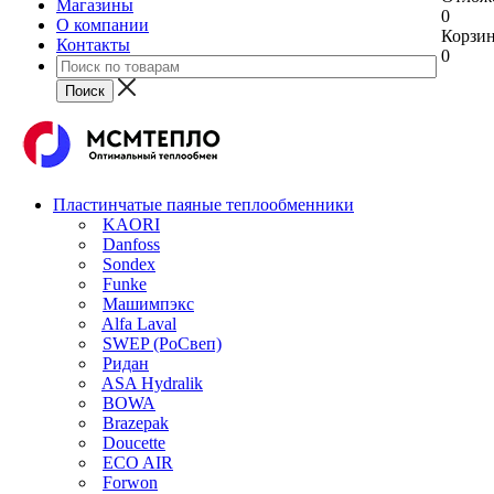
Магазины
0
О компании
Корзи
Контакты
0
Пластинчатые паяные теплообменники
KAORI
Danfoss
Sondex
Funke
Машимпэкс
Alfa Laval
SWEP (РоСвеп)
Ридан
ASA Hydralik
BOWA
Brazepak
Doucette
ECO AIR
Forwon