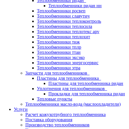
Теплообменники ридан
Теплообменники ридан нн
Теплообменники росвеп
Теплообменники славутич
Теплообменники теплоконтроль
Теплообменники теплосила
Теплообменники теплотекс apv
Теплообменники теплохит
Теплообменники тиж
Теплообменники тплр
Теплообменники ттаи
Теплообменники эксэко
Теплообменники энергосервис
Теплообменники этра
Запчасти для теплообменников
Пластины для теплообменника
Пластины для теплообменника ридан
Уплотнения для теплообменников
Прокладки для теплообменника ридан
Тепловые пункты
Теплообменники масло-вода (маслоохладители)
Услуги
Расчет кожухотрубного теплообменника
Поставка
оборудования
Производство теплообменников