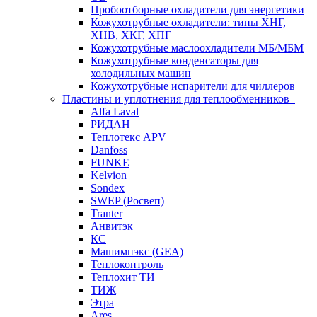
Пробоотборные охладители для энергетики
Кожухотрубные охладители: типы ХНГ,
ХНВ, ХКГ, ХПГ
Кожухотрубные маслоохладители МБ/МБМ
Кожухотрубные конденсаторы для
холодильных машин
Кожухотрубные испарители для чиллеров
Пластины и уплотнения для теплообменников
Alfa Laval
РИДАН
Теплотекс APV
Danfoss
FUNKE
Kelvion
Sondex
SWEP (Росвеп)
Tranter
Анвитэк
КС
Машимпэкс (GEA)
Теплоконтроль
Теплохит ТИ
ТИЖ
Этра
Ares