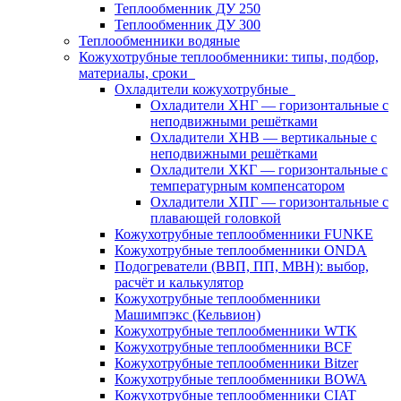
Теплообменник ДУ 250
Теплообменник ДУ 300
Теплообменники водяные
Кожухотрубные теплообменники: типы, подбор,
материалы, сроки
Охладители кожухотрубные
Охладители ХНГ — горизонтальные с
неподвижными решётками
Охладители ХНВ — вертикальные с
неподвижными решётками
Охладители ХКГ — горизонтальные с
температурным компенсатором
Охладители ХПГ — горизонтальные с
плавающей головкой
Кожухотрубные теплообменники FUNKE
Кожухотрубные теплообменники ONDA
Подогреватели (ВВП, ПП, МВН): выбор,
расчёт и калькулятор
Кожухотрубные теплообменники
Машимпэкс (Кельвион)
Кожухотрубные теплообменники WTK
Кожухотрубные теплообменники BCF
Кожухотрубные теплообменники Bitzer
Кожухотрубные теплообменники BOWA
Кожухотрубные теплообменники CIAT