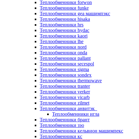
Теплообменники forwon
Теплообменники funke
Теплообменники gea машимпэкс
Теплообменники hisaka
Теплообменники hrs
Теплообменники hydac
Теплообменники kaori
Теплообменники lhe
Теплообменники nord
Теплообменники onda
Теплообменники pallant
Теплообменники secespol
Теплообменники sigma
Теплообменники sondex
Теплообменники thermowave
Теплообменники tranter
Теплообменники verker
Теплообменники vicarb
Теплообменники zilmet
Теплообменники анвитэк
Теплообменники игла
Теплообменники брант
Теплообменники зэо
Теплообменники кельвион машимпекс
Теплообменники кс