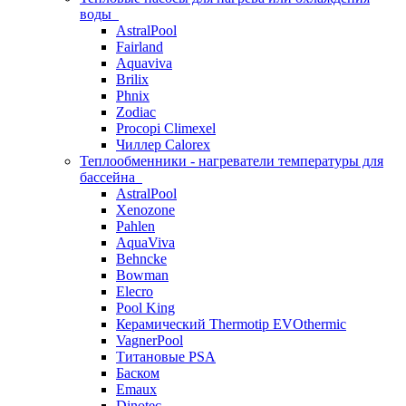
воды
AstralPool
Fairland
Aquaviva
Brilix
Phnix
Zodiac
Procopi Climexel
Чиллер Calorex
Теплообменники - нагреватели температуры для
бассейна
AstralPool
Xenozone
Pahlen
AquaViva
Behncke
Bowman
Elecro
Pool King
Керамический Thermotip EVOthermic
VagnerPool
Титановые PSA
Баском
Emaux
Dinotec