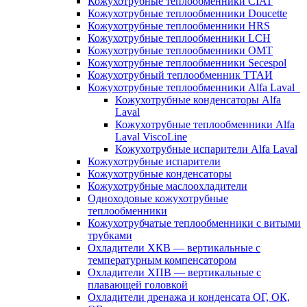
Кожухотрубные теплообменники CIAT
Кожухотрубные теплообменники Doucette
Кожухотрубные теплообменники HRS
Кожухотрубные теплообменники LCH
Кожухотрубные теплообменники OMT
Кожухотрубные теплообменники Secespol
Кожухотрубный теплообменник ТТАИ
Кожухотрубные теплообменники Alfa Laval
Кожухотрубные конденсаторы Alfa
Laval
Кожухотрубные теплообменники Alfa
Laval ViscoLine
Кожухотрубные испарители Alfa Laval
Кожухотрубные испарители
Кожухотрубные конденсаторы
Кожухотрубные маслоохладители
Одноходовые кожухотрубные
теплообменники
Кожухотрубчатые теплообменники с витыми
трубками
Охладители ХКВ — вертикальные с
температурным компенсатором
Охладители ХПВ — вертикальные с
плавающей головкой
Охладители дренажа и конденсата ОГ, ОК,