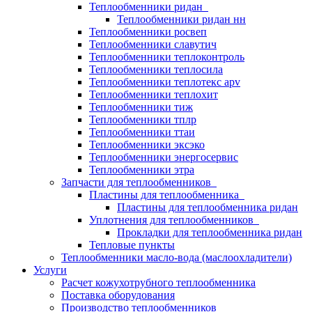
Теплообменники ридан
Теплообменники ридан нн
Теплообменники росвеп
Теплообменники славутич
Теплообменники теплоконтроль
Теплообменники теплосила
Теплообменники теплотекс apv
Теплообменники теплохит
Теплообменники тиж
Теплообменники тплр
Теплообменники ттаи
Теплообменники эксэко
Теплообменники энергосервис
Теплообменники этра
Запчасти для теплообменников
Пластины для теплообменника
Пластины для теплообменника ридан
Уплотнения для теплообменников
Прокладки для теплообменника ридан
Тепловые пункты
Теплообменники масло-вода (маслоохладители)
Услуги
Расчет кожухотрубного теплообменника
Поставка
оборудования
Производство теплообменников