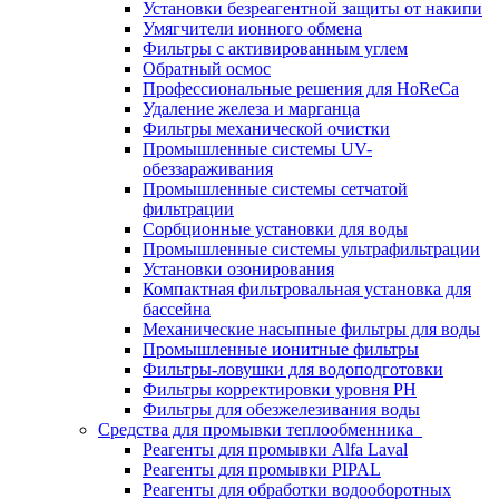
Установки безреагентной защиты от накипи
Умягчители ионного обмена
Фильтры с активированным углем
Обратный осмос
Профессиональные решения для HoReCa
Удаление железа и марганца
Фильтры механической очистки
Промышленные системы UV-
обеззараживания
Промышленные системы сетчатой
фильтрации
Сорбционные установки для воды
Промышленные системы ультрафильтрации
Установки озонирования
Компактная фильтровальная установка для
бассейна
Механические насыпные фильтры для воды
Промышленные ионитные фильтры
Фильтры-ловушки для водоподготовки
Фильтры корректировки уровня PH
Фильтры для обезжелезивания воды
Средства для промывки теплообменника
Реагенты для промывки Alfa Laval
Реагенты для промывки PIPAL
Реагенты для обработки водооборотных