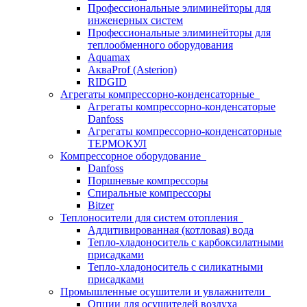
Профессиональные элиминейторы для
инженерных систем
Профессиональные элиминейторы для
теплообменного оборудования
Aquamax
АкваProf (Asterion)
RIDGID
Агрегаты компрессорно-конденсаторные
Агрегаты компрессорно-конденсаторые
Danfoss
Агрегаты компрессорно-конденсаторные
ТЕРМОКУЛ
Компрессорное оборудование
Danfoss
Поршневые компрессоры
Спиральные компрессоры
Bitzer
Теплоносители для систем отопления
Аддитивированная (котловая) вода
Тепло-хладоноситель с карбоксилатными
присадками
Тепло-хладоноситель с силикатными
присадками
Промышленные осушители и увлажнители
Опции для осушителей воздуха