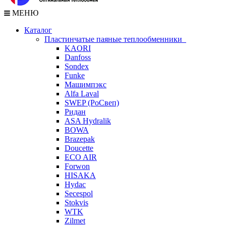
МЕНЮ
Каталог
Пластинчатые паяные теплообменники
KAORI
Danfoss
Sondex
Funke
Машимпэкс
Alfa Laval
SWEP (РоСвеп)
Ридан
ASA Hydralik
BOWA
Brazepak
Doucette
ECO AIR
Forwon
HISAKA
Hydac
Secespol
Stokvis
WTK
Zilmet