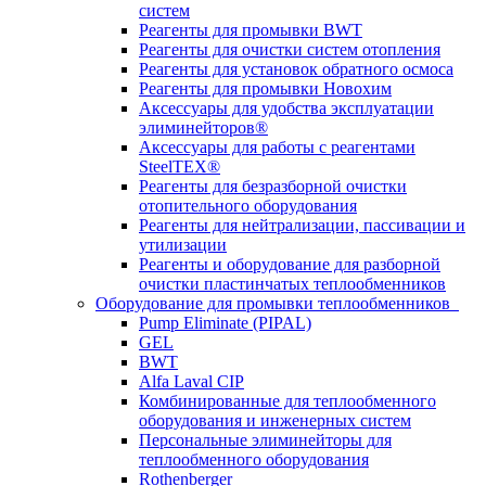
систем
Реагенты для промывки BWT
Реагенты для очистки систем отопления
Реагенты для установок обратного осмоса
Реагенты для промывки Новохим
Аксессуары для удобства эксплуатации
элиминейторов®
Аксессуары для работы с реагентами
SteelTEX®
Реагенты для безразборной очистки
отопительного оборудования
Реагенты для нейтрализации, пассивации и
утилизации
Реагенты и оборудование для разборной
очистки пластинчатых теплообменников
Оборудование для промывки теплообменников
Pump Eliminate (PIPAL)
GEL
BWT
Alfa Laval CIP
Комбинированные для теплообменного
оборудования и инженерных систем
Персональные элиминейторы для
теплообменного оборудования
Rothenberger