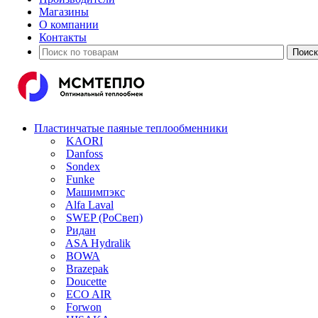
Магазины
О компании
Контакты
Пластинчатые паяные теплообменники
KAORI
Danfoss
Sondex
Funke
Машимпэкс
Alfa Laval
SWEP (РоСвеп)
Ридан
ASA Hydralik
BOWA
Brazepak
Doucette
ECO AIR
Forwon