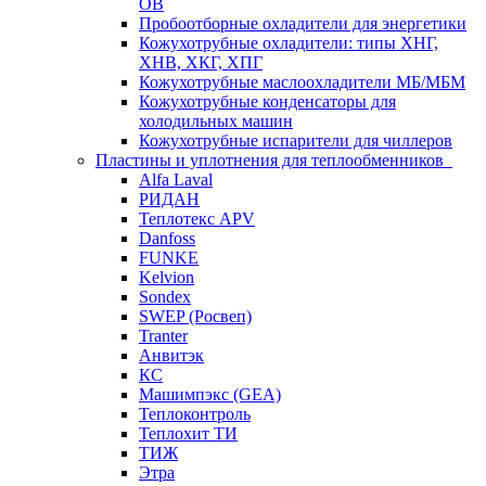
ОВ
Пробоотборные охладители для энергетики
Кожухотрубные охладители: типы ХНГ,
ХНВ, ХКГ, ХПГ
Кожухотрубные маслоохладители МБ/МБМ
Кожухотрубные конденсаторы для
холодильных машин
Кожухотрубные испарители для чиллеров
Пластины и уплотнения для теплообменников
Alfa Laval
РИДАН
Теплотекс APV
Danfoss
FUNKE
Kelvion
Sondex
SWEP (Росвеп)
Tranter
Анвитэк
КС
Машимпэкс (GEA)
Теплоконтроль
Теплохит ТИ
ТИЖ
Этра