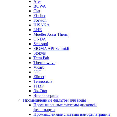
Ares
BOWA
Ciat
Fischer
Forwon
HISAKA
LHE
Mueller Accu-Therm
ONDA
Secespol
SIGMA API Schmidt
Stokvis
Tetra Pak
Thermowave
Vicarb
ЗЭО
Zilmet
Теплосила
ТПлР
ЭксЭко
Энергосервис
Промышленные фильтры для воды
Промышленные системы дисковой
фильтрации
Промышленные системы нанофильтрации