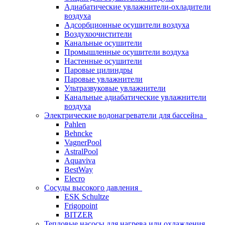
Адиабатические увлажнители-охладители
воздуха
Адсорбционные осушители воздуха
Воздухоочистители
Канальные осушители
Промышленные осушители воздуха
Настенные осушители
Паровые цилиндры
Паровые увлажнители
Ультразвуковые увлажнители
Канальные адиабатические увлажнители
воздуха
Электрические водонагреватели для бассейна
Pahlen
Behncke
VagnerPool
AstralPool
Aquaviva
BestWay
Elecro
Сосуды высокого давления
ESK Schultze
Frigopoint
BITZER
Тепловые насосы для нагрева или охлаждения