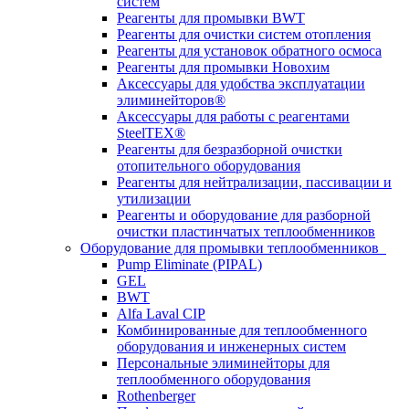
систем
Реагенты для промывки BWT
Реагенты для очистки систем отопления
Реагенты для установок обратного осмоса
Реагенты для промывки Новохим
Аксессуары для удобства эксплуатации
элиминейторов®
Аксессуары для работы с реагентами
SteelTEX®
Реагенты для безразборной очистки
отопительного оборудования
Реагенты для нейтрализации, пассивации и
утилизации
Реагенты и оборудование для разборной
очистки пластинчатых теплообменников
Оборудование для промывки теплообменников
Pump Eliminate (PIPAL)
GEL
BWT
Alfa Laval CIP
Комбинированные для теплообменного
оборудования и инженерных систем
Персональные элиминейторы для
теплообменного оборудования
Rothenberger