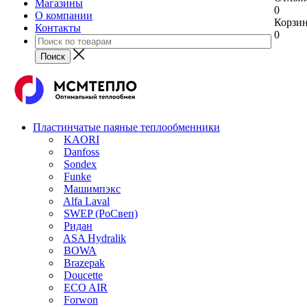
Магазины
0
О компании
Корзи
Контакты
0
Пластинчатые паяные теплообменники
KAORI
Danfoss
Sondex
Funke
Машимпэкс
Alfa Laval
SWEP (РоСвеп)
Ридан
ASA Hydralik
BOWA
Brazepak
Doucette
ECO AIR
Forwon