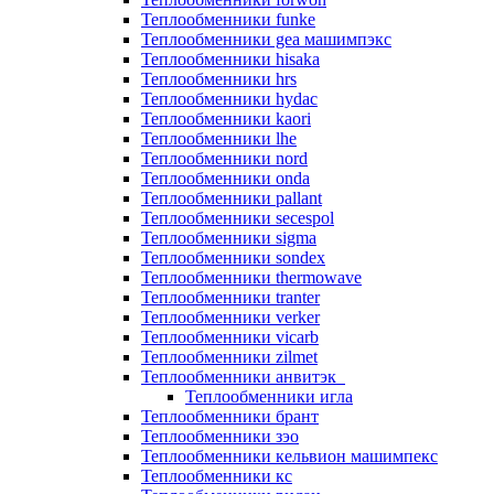
Теплообменники funke
Теплообменники gea машимпэкс
Теплообменники hisaka
Теплообменники hrs
Теплообменники hydac
Теплообменники kaori
Теплообменники lhe
Теплообменники nord
Теплообменники onda
Теплообменники pallant
Теплообменники secespol
Теплообменники sigma
Теплообменники sondex
Теплообменники thermowave
Теплообменники tranter
Теплообменники verker
Теплообменники vicarb
Теплообменники zilmet
Теплообменники анвитэк
Теплообменники игла
Теплообменники брант
Теплообменники зэо
Теплообменники кельвион машимпекс
Теплообменники кс