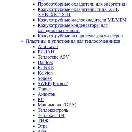
Пробоотборные охладители для энергетики
Кожухотрубные охладители: типы ХНГ,
ХНВ, ХКГ, ХПГ
Кожухотрубные маслоохладители МБ/МБМ
Кожухотрубные конденсаторы для
холодильных машин
Кожухотрубные испарители для чиллеров
Пластины и уплотнения для теплообменников
Alfa Laval
РИДАН
Теплотекс APV
Danfoss
FUNKE
Kelvion
Sondex
SWEP (Росвеп)
Tranter
Анвитэк
КС
Машимпэкс (GEA)
Теплоконтроль
Теплохит ТИ
ТИЖ
Этра
Ares