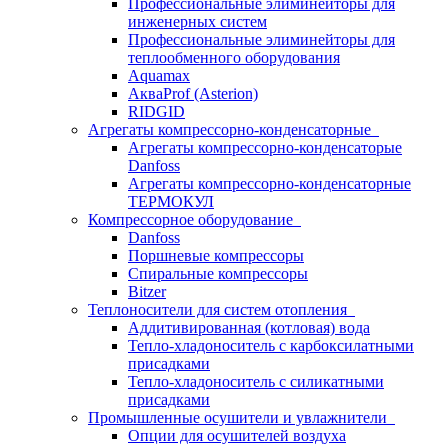
Профессиональные элиминейторы для
инженерных систем
Профессиональные элиминейторы для
теплообменного оборудования
Aquamax
АкваProf (Asterion)
RIDGID
Агрегаты компрессорно-конденсаторные
Агрегаты компрессорно-конденсаторые
Danfoss
Агрегаты компрессорно-конденсаторные
ТЕРМОКУЛ
Компрессорное оборудование
Danfoss
Поршневые компрессоры
Спиральные компрессоры
Bitzer
Теплоносители для систем отопления
Аддитивированная (котловая) вода
Тепло-хладоноситель с карбоксилатными
присадками
Тепло-хладоноситель с силикатными
присадками
Промышленные осушители и увлажнители
Опции для осушителей воздуха