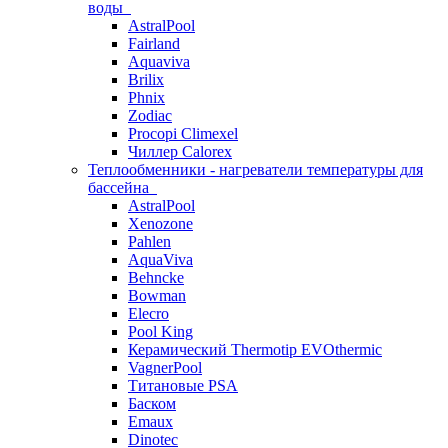
воды
AstralPool
Fairland
Aquaviva
Brilix
Phnix
Zodiac
Procopi Climexel
Чиллер Calorex
Теплообменники - нагреватели температуры для
бассейна
AstralPool
Xenozone
Pahlen
AquaViva
Behncke
Bowman
Elecro
Pool King
Керамический Thermotip EVOthermic
VagnerPool
Титановые PSA
Баском
Emaux
Dinotec