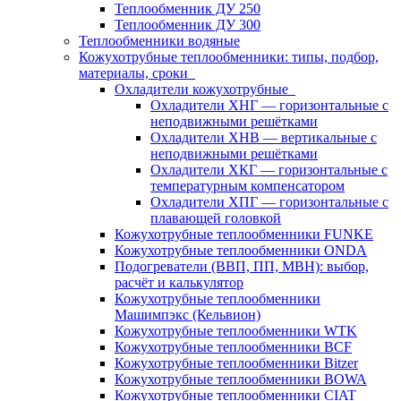
Теплообменник ДУ 250
Теплообменник ДУ 300
Теплообменники водяные
Кожухотрубные теплообменники: типы, подбор,
материалы, сроки
Охладители кожухотрубные
Охладители ХНГ — горизонтальные с
неподвижными решётками
Охладители ХНВ — вертикальные с
неподвижными решётками
Охладители ХКГ — горизонтальные с
температурным компенсатором
Охладители ХПГ — горизонтальные с
плавающей головкой
Кожухотрубные теплообменники FUNKE
Кожухотрубные теплообменники ONDA
Подогреватели (ВВП, ПП, МВН): выбор,
расчёт и калькулятор
Кожухотрубные теплообменники
Машимпэкс (Кельвион)
Кожухотрубные теплообменники WTK
Кожухотрубные теплообменники BCF
Кожухотрубные теплообменники Bitzer
Кожухотрубные теплообменники BOWA
Кожухотрубные теплообменники CIAT