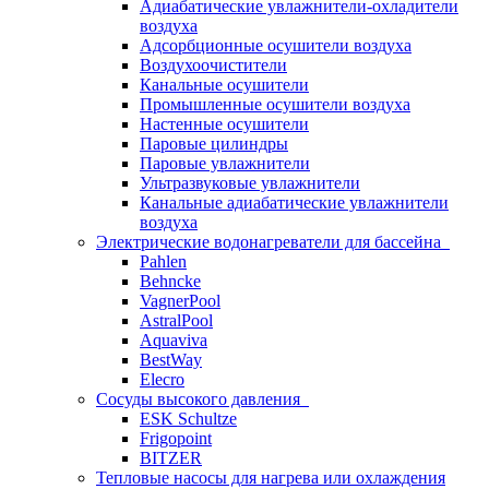
Адиабатические увлажнители-охладители
воздуха
Адсорбционные осушители воздуха
Воздухоочистители
Канальные осушители
Промышленные осушители воздуха
Настенные осушители
Паровые цилиндры
Паровые увлажнители
Ультразвуковые увлажнители
Канальные адиабатические увлажнители
воздуха
Электрические водонагреватели для бассейна
Pahlen
Behncke
VagnerPool
AstralPool
Aquaviva
BestWay
Elecro
Сосуды высокого давления
ESK Schultze
Frigopoint
BITZER
Тепловые насосы для нагрева или охлаждения