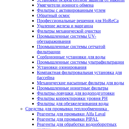
Умягчители ионного обмена
Фильтры с активированным углем
Обратный осмос
Профессиональные решения для HoReCa
Удаление железа и марганца
Фильтры механической очистки
Промышленные системы UV-
обеззараживания
Промышленные системы сетчатой
фильтрации
Сорбционные установки для воды
Промышленные системы ультрафильтрации
Установки озонирования
Компактная фильтровальная установка для
бассейна
Механические насыпные фильтры для воды
Промышленные ионитные фильтры
Фильтры-ловушки для водоподготовки
Фильтры корректировки уровня PH
Фильтры для обезжелезивания воды
Средства для промывки теплообменника
Реагенты для промывки Alfa Laval
Реагенты для промывки PIPAL
Реагенты для обработки водооборотных