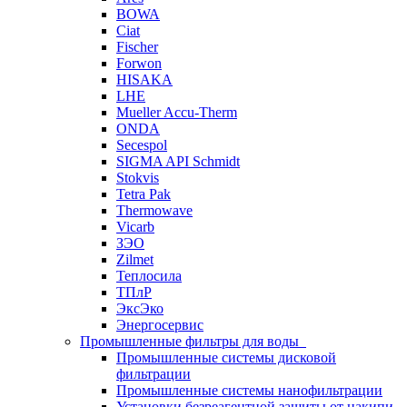
BOWA
Ciat
Fischer
Forwon
HISAKA
LHE
Mueller Accu-Therm
ONDA
Secespol
SIGMA API Schmidt
Stokvis
Tetra Pak
Thermowave
Vicarb
ЗЭО
Zilmet
Теплосила
ТПлР
ЭксЭко
Энергосервис
Промышленные фильтры для воды
Промышленные системы дисковой
фильтрации
Промышленные системы нанофильтрации
Установки безреагентной защиты от накипи