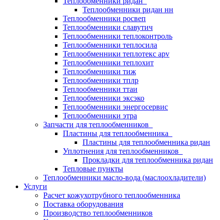
Теплообменники ридан
Теплообменники ридан нн
Теплообменники росвеп
Теплообменники славутич
Теплообменники теплоконтроль
Теплообменники теплосила
Теплообменники теплотекс apv
Теплообменники теплохит
Теплообменники тиж
Теплообменники тплр
Теплообменники ттаи
Теплообменники эксэко
Теплообменники энергосервис
Теплообменники этра
Запчасти для теплообменников
Пластины для теплообменника
Пластины для теплообменника ридан
Уплотнения для теплообменников
Прокладки для теплообменника ридан
Тепловые пункты
Теплообменники масло-вода (маслоохладители)
Услуги
Расчет кожухотрубного теплообменника
Поставка
оборудования
Производство теплообменников