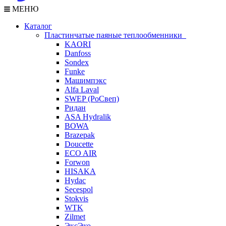
МЕНЮ
Каталог
Пластинчатые паяные теплообменники
KAORI
Danfoss
Sondex
Funke
Машимпэкс
Alfa Laval
SWEP (РоСвеп)
Ридан
ASA Hydralik
BOWA
Brazepak
Doucette
ECO AIR
Forwon
HISAKA
Hydac
Secespol
Stokvis
WTK
Zilmet
ЭксЭко