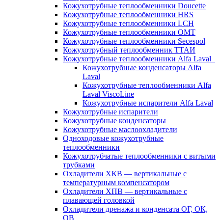
Кожухотрубные теплообменники Doucette
Кожухотрубные теплообменники HRS
Кожухотрубные теплообменники LCH
Кожухотрубные теплообменники OMT
Кожухотрубные теплообменники Secespol
Кожухотрубный теплообменник ТТАИ
Кожухотрубные теплообменники Alfa Laval
Кожухотрубные конденсаторы Alfa
Laval
Кожухотрубные теплообменники Alfa
Laval ViscoLine
Кожухотрубные испарители Alfa Laval
Кожухотрубные испарители
Кожухотрубные конденсаторы
Кожухотрубные маслоохладители
Одноходовые кожухотрубные
теплообменники
Кожухотрубчатые теплообменники с витыми
трубками
Охладители ХКВ — вертикальные с
температурным компенсатором
Охладители ХПВ — вертикальные с
плавающей головкой
Охладители дренажа и конденсата ОГ, ОК,
ОВ