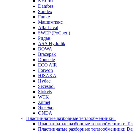
KAORI
Danfoss
Sondex
Funke
Машимпэкс
Alfa Laval
SWEP (РоСвеп)
Ридан
ASA Hydralik
BOWA
Brazepak
Doucette
ECO AIR
Forwon
HISAKA
Hydac
Secespol
Stokvis
WTK
Zilmet
ЭксЭко
ONDA
Пластинчатые разборные теплообменники
Пластинчатые разборные теплообменники Те
Пластинчатые разборные теплообменники Dan