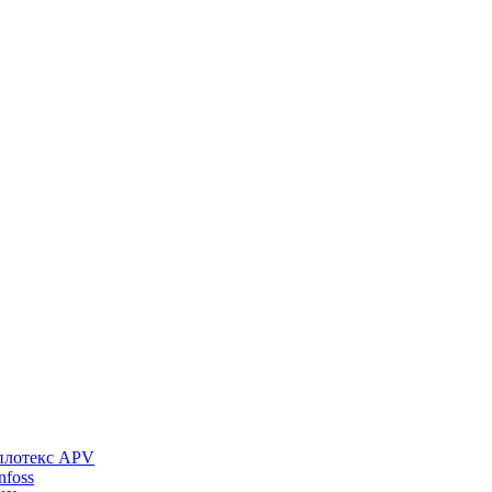
плотекс APV
foss