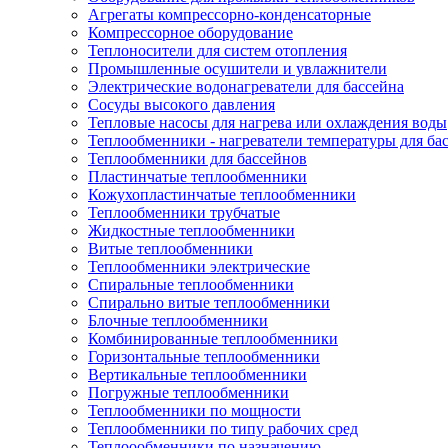
Агрегаты компрессорно-конденсаторные
Компрессорное оборудование
Теплоносители для систем отопления
Промышленные осушители и увлажнители
Электрические водонагреватели для бассейна
Сосуды высокого давления
Тепловые насосы для нагрева или охлаждения воды
Теплообменники - нагреватели температуры для ба
Теплообменники для бассейнов
Пластинчатые теплообменники
Кожухопластинчатые теплообменники
Теплообменники трубчатые
Жидкостные теплообменники
Витые теплообменники
Теплообменники электрические
Спиральные теплообменники
Спирально витые теплообменники
Блочные теплообменники
Комбинированные теплообменники
Горизонтальные теплообменники
Вертикальные теплообменники
Погружные теплообменники
Теплообменники по мощности
Теплообменники по типу рабочих сред
Теплоообменники по назначению