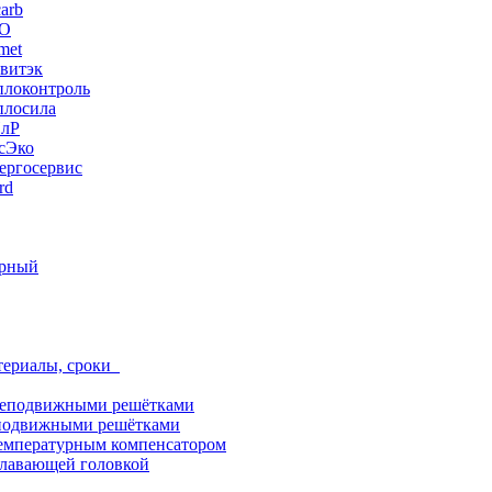
arb
ЭО
met
витэк
плоконтроль
плосила
ПлР
сЭко
ергосервис
rd
орный
териалы, сроки
неподвижными решётками
подвижными решётками
емпературным компенсатором
лавающей головкой