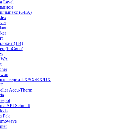
a Laval
львион
ашимпэкс (GEA)
dex
ver
ant
ker
нт
плохит (ТИ)
ep (РоСвеп)
es
BOWA
t
cher
rwon
рные: серии LX/SX/RX/UX
HE
ller Accu-Therm
da
espol
ma API Schmidt
kvis
a Pak
ermowave
nter