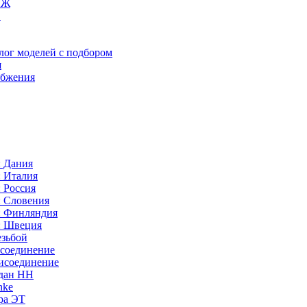
ИЖ
C
лог моделей с подбором
я
абжения
: Дания
: Италия
 Россия
: Словения
: Финляндия
: Швеция
езьбой
исоединение
исоединение
идан НН
nke
ра ЭТ