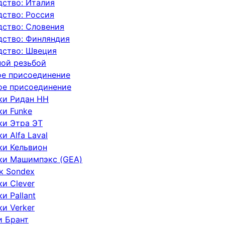
ство: Италия
ство: Россия
дство: Словения
дство: Финляндия
дство: Швеция
ной резьбой
ое присоединение
ое присоединение
ки Ридан НН
ки Funke
ки Этра ЭТ
 Alfa Laval
ки Кельвион
ки Машимпэкс (GEA)
к Sondex
и Clever
и Pallant
и Verker
и Брант