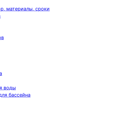
р, материалы, сроки
в
ов
а
я воды
для бассейна