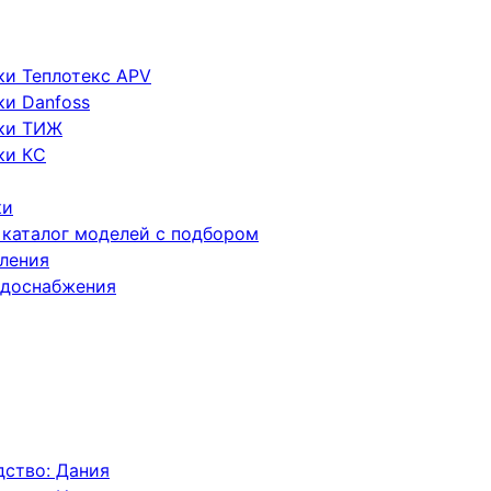
ки Теплотекс APV
и Danfoss
ики ТИЖ
ки КC
ки
 каталог моделей с подбором
ления
одоснабжения
ство: Дания