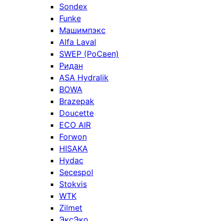
Sondex
Funke
Машимпэкс
Alfa Laval
SWEP (РоСвеп)
Ридан
ASA Hydralik
BOWA
Brazepak
Doucette
ECO AIR
Forwon
HISAKA
Hydac
Secespol
Stokvis
WTK
Zilmet
ЭксЭко