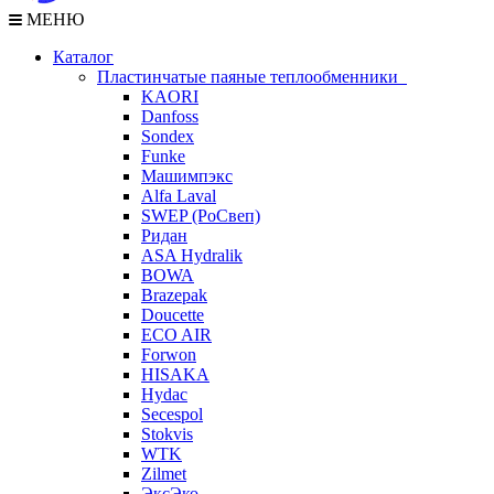
МЕНЮ
Каталог
Пластинчатые паяные теплообменники
KAORI
Danfoss
Sondex
Funke
Машимпэкс
Alfa Laval
SWEP (РоСвеп)
Ридан
ASA Hydralik
BOWA
Brazepak
Doucette
ECO AIR
Forwon
HISAKA
Hydac
Secespol
Stokvis
WTK
Zilmet
ЭксЭко