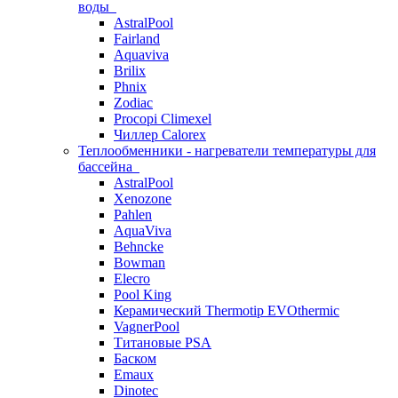
воды
AstralPool
Fairland
Aquaviva
Brilix
Phnix
Zodiac
Procopi Climexel
Чиллер Calorex
Теплообменники - нагреватели температуры для
бассейна
AstralPool
Xenozone
Pahlen
AquaViva
Behncke
Bowman
Elecro
Pool King
Керамический Thermotip EVOthermic
VagnerPool
Титановые PSA
Баском
Emaux
Dinotec