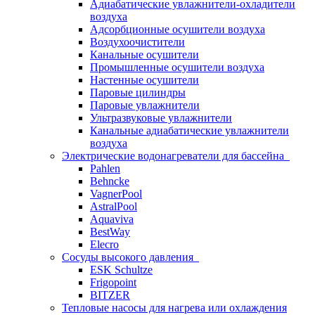
Адиабатические увлажнители-охладители
воздуха
Адсорбционные осушители воздуха
Воздухоочистители
Канальные осушители
Промышленные осушители воздуха
Настенные осушители
Паровые цилиндры
Паровые увлажнители
Ультразвуковые увлажнители
Канальные адиабатические увлажнители
воздуха
Электрические водонагреватели для бассейна
Pahlen
Behncke
VagnerPool
AstralPool
Aquaviva
BestWay
Elecro
Сосуды высокого давления
ESK Schultze
Frigopoint
BITZER
Тепловые насосы для нагрева или охлаждения