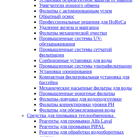
Умягчители ионного обмена
Фильтры с активированным углем
Обратный осмос
Профессиональные решения для HoReCa
Удаление железа и марганца
Фильтры механической очистки
Промышленные системы UV-
обеззараживания
Промышленные системы сетчатой
фильтрации
Сорбционные установки для воды
Промышленные системы ультрафильтрации
Установки озонирования
Компактная фильтровальная установка для
бассейна
Механические насыпные фильтры для воды
Промышленные ионитные фильтры
Фильтры-ловушки для водоподготовки
Фильтры корректировки уровня PH
Фильтры для обезжелезивания воды
Средства для промывки теплообменника
Реагенты для промывки Alfa Laval
Реагенты для промывки PIPAL
Реагенты для обработки водооборотных