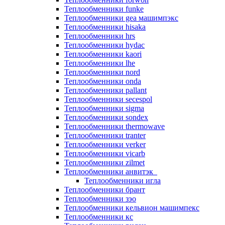
Теплообменники funke
Теплообменники gea машимпэкс
Теплообменники hisaka
Теплообменники hrs
Теплообменники hydac
Теплообменники kaori
Теплообменники lhe
Теплообменники nord
Теплообменники onda
Теплообменники pallant
Теплообменники secespol
Теплообменники sigma
Теплообменники sondex
Теплообменники thermowave
Теплообменники tranter
Теплообменники verker
Теплообменники vicarb
Теплообменники zilmet
Теплообменники анвитэк
Теплообменники игла
Теплообменники брант
Теплообменники зэо
Теплообменники кельвион машимпекс
Теплообменники кс