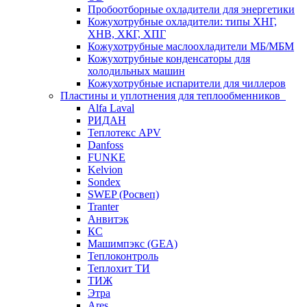
Пробоотборные охладители для энергетики
Кожухотрубные охладители: типы ХНГ,
ХНВ, ХКГ, ХПГ
Кожухотрубные маслоохладители МБ/МБМ
Кожухотрубные конденсаторы для
холодильных машин
Кожухотрубные испарители для чиллеров
Пластины и уплотнения для теплообменников
Alfa Laval
РИДАН
Теплотекс APV
Danfoss
FUNKE
Kelvion
Sondex
SWEP (Росвеп)
Tranter
Анвитэк
КС
Машимпэкс (GEA)
Теплоконтроль
Теплохит ТИ
ТИЖ
Этра
Ares