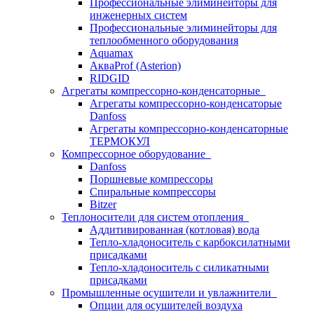
Профессиональные элиминейторы для
инженерных систем
Профессиональные элиминейторы для
теплообменного оборудования
Aquamax
АкваProf (Asterion)
RIDGID
Агрегаты компрессорно-конденсаторные
Агрегаты компрессорно-конденсаторые
Danfoss
Агрегаты компрессорно-конденсаторные
ТЕРМОКУЛ
Компрессорное оборудование
Danfoss
Поршневые компрессоры
Спиральные компрессоры
Bitzer
Теплоносители для систем отопления
Аддитивированная (котловая) вода
Тепло-хладоноситель с карбоксилатными
присадками
Тепло-хладоноситель с силикатными
присадками
Промышленные осушители и увлажнители
Опции для осушителей воздуха