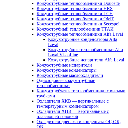
Кожухотрубные теплообменники Doucette
Кожухотрубные теплообменники HRS
Кожухотрубные теплообменники LCH
Кожухотрубные теплообменники OMT
Кожухотрубные теплообменники Secespol
Кожухотрубный теплообменник ТТАИ
Кожухотрубные теплообменники Alfa Laval
Кожухотрубные конденсаторы Alfa
Laval
Кожухотрубные теплообменники Alfa
Laval ViscoLine
Кожухотрубные испарители Alfa Laval
Кожухотрубные испарители
Кожухотрубные конденсаторы
Кожухотрубные маслоохладители
Одноходовые кожухотрубные
теплообменники
Кожухотрубчатые теплообменники с витыми
трубками
Охладители ХКВ — вертикальные с
температурным компенсатором
Охладители ХПВ — вертикальные с
плавающей головкой
Охладители дренажа и конденсата ОГ, ОК,
ОВ