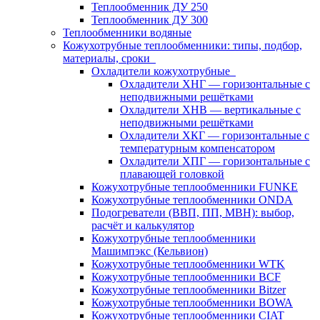
Теплообменник ДУ 250
Теплообменник ДУ 300
Теплообменники водяные
Кожухотрубные теплообменники: типы, подбор,
материалы, сроки
Охладители кожухотрубные
Охладители ХНГ — горизонтальные с
неподвижными решётками
Охладители ХНВ — вертикальные с
неподвижными решётками
Охладители ХКГ — горизонтальные с
температурным компенсатором
Охладители ХПГ — горизонтальные с
плавающей головкой
Кожухотрубные теплообменники FUNKE
Кожухотрубные теплообменники ONDA
Подогреватели (ВВП, ПП, МВН): выбор,
расчёт и калькулятор
Кожухотрубные теплообменники
Машимпэкс (Кельвион)
Кожухотрубные теплообменники WTK
Кожухотрубные теплообменники BCF
Кожухотрубные теплообменники Bitzer
Кожухотрубные теплообменники BOWA
Кожухотрубные теплообменники CIAT