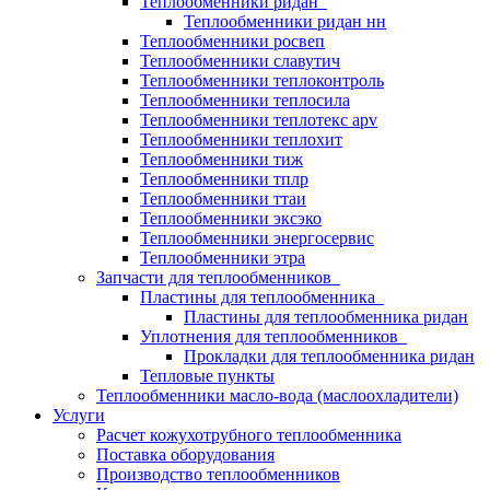
Теплообменники ридан
Теплообменники ридан нн
Теплообменники росвеп
Теплообменники славутич
Теплообменники теплоконтроль
Теплообменники теплосила
Теплообменники теплотекс apv
Теплообменники теплохит
Теплообменники тиж
Теплообменники тплр
Теплообменники ттаи
Теплообменники эксэко
Теплообменники энергосервис
Теплообменники этра
Запчасти для теплообменников
Пластины для теплообменника
Пластины для теплообменника ридан
Уплотнения для теплообменников
Прокладки для теплообменника ридан
Тепловые пункты
Теплообменники масло-вода (маслоохладители)
Услуги
Расчет кожухотрубного теплообменника
Поставка
оборудования
Производство теплообменников