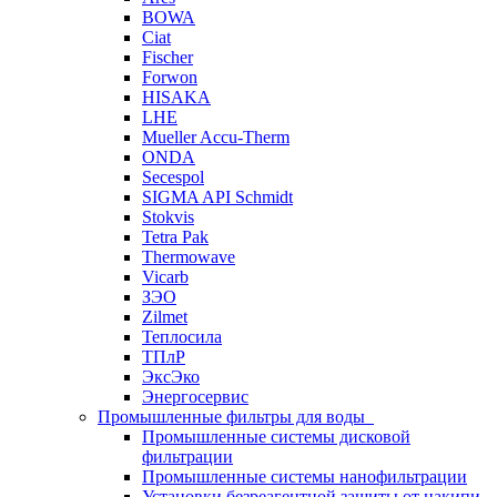
BOWA
Ciat
Fischer
Forwon
HISAKA
LHE
Mueller Accu-Therm
ONDA
Secespol
SIGMA API Schmidt
Stokvis
Tetra Pak
Thermowave
Vicarb
ЗЭО
Zilmet
Теплосила
ТПлР
ЭксЭко
Энергосервис
Промышленные фильтры для воды
Промышленные системы дисковой
фильтрации
Промышленные системы нанофильтрации
Установки безреагентной защиты от накипи