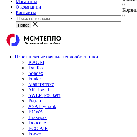
Магазины
0
О компании
Корзи
Контакты
0
Пластинчатые паяные теплообменники
KAORI
Danfoss
Sondex
Funke
Машимпэкс
Alfa Laval
SWEP (РоСвеп)
Ридан
ASA Hydralik
BOWA
Brazepak
Doucette
ECO AIR
Forwon