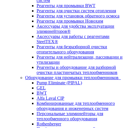
систем
Реагенты для промывки BWT
Реагенты для очистки систем отопления
Реагенты для установок обратного осмоса
Реагенты для промывки Новохим
Аксессуары для удобства эксплуатации
элиминейторов®
Аксессуары для работы с реагентами
SteelTEX®
Реагенты для безразборной очистки
отопительного оборудования
Реагенты для нейтрализации, пассивации и
утилизации
Реагенты и оборудование для разборной
очистки пластинчатых теплообменников
Оборудование для промывки теплообменников
Pump Eliminate (PIPAL)
GEL
BWT
Alfa Laval CIP
Комбинированные для теплообменного
оборудования и инженерных систем
Персональные элиминейторы для
теплообменного оборудования
Rothenberger