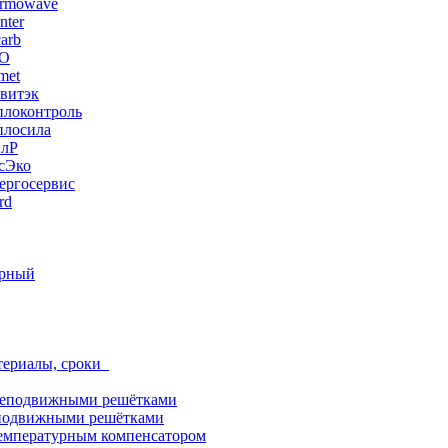
ermowave
nter
arb
ЭО
met
витэк
плоконтроль
плосила
ПлР
сЭко
ергосервис
rd
орный
териалы, сроки
неподвижными решётками
подвижными решётками
емпературным компенсатором