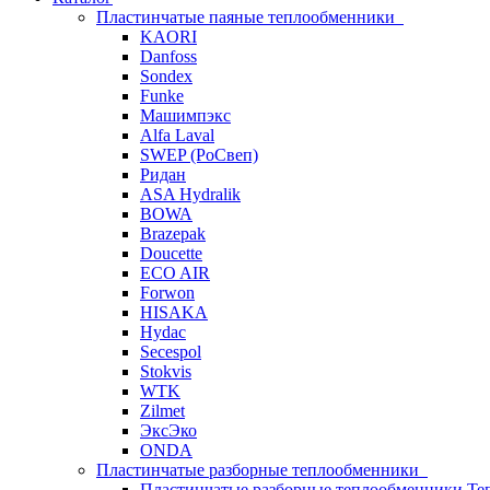
Пластинчатые паяные теплообменники
KAORI
Danfoss
Sondex
Funke
Машимпэкс
Alfa Laval
SWEP (РоСвеп)
Ридан
ASA Hydralik
BOWA
Brazepak
Doucette
ECO AIR
Forwon
HISAKA
Hydac
Secespol
Stokvis
WTK
Zilmet
ЭксЭко
ONDA
Пластинчатые разборные теплообменники
Пластинчатые разборные теплообменники Те