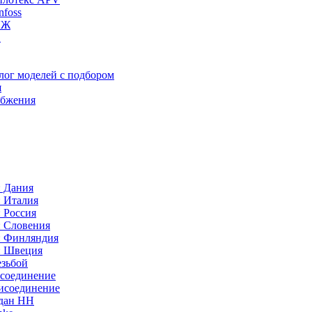
foss
ИЖ
C
лог моделей с подбором
я
абжения
: Дания
: Италия
 Россия
: Словения
: Финляндия
: Швеция
езьбой
исоединение
исоединение
идан НН