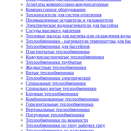
Агрегаты компрессорно-конденсаторные
Компрессорное оборудование
Теплоносители для систем отопления
Промышленные осушители и увлажнители
Электрические водонагреватели для бассейна
Сосуды высокого давления
Тепловые насосы для нагрева или охлаждения воды
Теплообменники - нагреватели температуры для ба
Теплообменники для бассейнов
Пластинчатые теплообменники
Кожухопластинчатые теплообменники
Теплообменники трубчатые
Жидкостные теплообменники
Витые теплообменники
Теплообменники электрические
Спиральные теплообменники
Спирально витые теплообменники
Блочные теплообменники
Комбинированные теплообменники
Горизонтальные теплообменники
Вертикальные теплообменники
Погружные теплообменники
Теплообменники по мощности
Теплообменники по типу рабочих сред
Теплоообменники по назначению