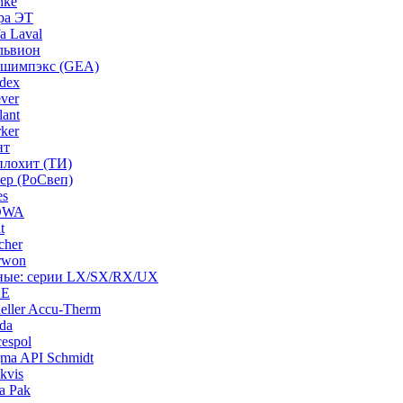
nke
ра ЭТ
a Laval
львион
ашимпэкс (GEA)
dex
ver
ant
ker
нт
плохит (ТИ)
ep (РоСвеп)
es
BOWA
t
cher
rwon
рные: серии LX/SX/RX/UX
HE
ller Accu-Therm
da
espol
ma API Schmidt
kvis
a Pak