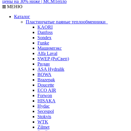
МЕНЮ
Каталог
Пластинчатые паяные теплообменники
KAORI
Danfoss
Sondex
Funke
Машимпэкс
Alfa Laval
SWEP (РоСвеп)
Ридан
ASA Hydralik
BOWA
Brazepak
Doucette
ECO AIR
Forwon
HISAKA
Hydac
Secespol
Stokvis
WTK
Zilmet