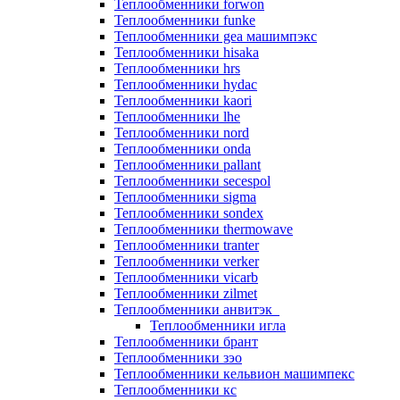
Теплообменники forwon
Теплообменники funke
Теплообменники gea машимпэкс
Теплообменники hisaka
Теплообменники hrs
Теплообменники hydac
Теплообменники kaori
Теплообменники lhe
Теплообменники nord
Теплообменники onda
Теплообменники pallant
Теплообменники secespol
Теплообменники sigma
Теплообменники sondex
Теплообменники thermowave
Теплообменники tranter
Теплообменники verker
Теплообменники vicarb
Теплообменники zilmet
Теплообменники анвитэк
Теплообменники игла
Теплообменники брант
Теплообменники зэо
Теплообменники кельвион машимпекс
Теплообменники кс