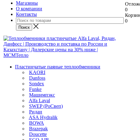
Магазины
Отлож
О компании
0
Контакты
Корзи
0
Пластинчатые паяные теплообменники
KAORI
Danfoss
Sondex
Funke
Машимпэкс
Alfa Laval
SWEP (РоСвеп)
Ридан
ASA Hydralik
BOWA
Brazepak
Doucette
ECO AIR