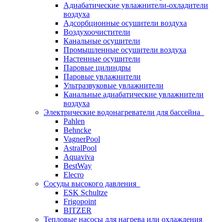
Адиабатические увлажнители-охладители
воздуха
Адсорбционные осушители воздуха
Воздухоочистители
Канальные осушители
Промышленные осушители воздуха
Настенные осушители
Паровые цилиндры
Паровые увлажнители
Ультразвуковые увлажнители
Канальные адиабатические увлажнители
воздуха
Электрические водонагреватели для бассейна
Pahlen
Behncke
VagnerPool
AstralPool
Aquaviva
BestWay
Elecro
Сосуды высокого давления
ESK Schultze
Frigopoint
BITZER
Тепловые насосы для нагрева или охлаждения