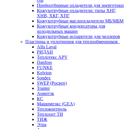
ОВ
Пробоотборные охладители для энергетики
Кожухотрубные охладители: типы ХНГ,
ХНВ, ХКГ, ХПГ
Кожухотрубные маслоохладители МБ/МБМ
Кожухотрубные конденсаторы для
холодильных машин
Кожухотрубные испарители для чиллеров
Пластины и уплотнения для теплообменников
Alfa Laval
РИДАН
Теплотекс APV
Danfoss
FUNKE
Kelvion
Sondex
SWEP (Росвеп)
Tranter
Анвитэк
КС
Машимпэкс (GEA)
Теплоконтроль
Теплохит ТИ
ТИЖ
Этра