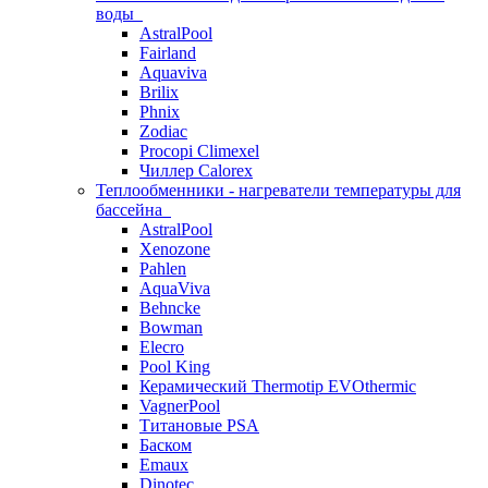
воды
AstralPool
Fairland
Aquaviva
Brilix
Phnix
Zodiac
Procopi Climexel
Чиллер Calorex
Теплообменники - нагреватели температуры для
бассейна
AstralPool
Xenozone
Pahlen
AquaViva
Behncke
Bowman
Elecro
Pool King
Керамический Thermotip EVOthermic
VagnerPool
Титановые PSA
Баском
Emaux
Dinotec