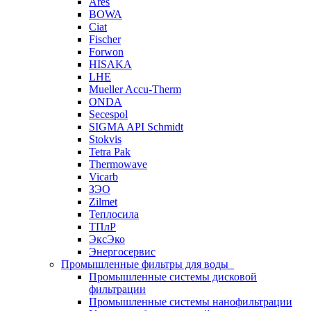
Ares
BOWA
Ciat
Fischer
Forwon
HISAKA
LHE
Mueller Accu-Therm
ONDA
Secespol
SIGMA API Schmidt
Stokvis
Tetra Pak
Thermowave
Vicarb
ЗЭО
Zilmet
Теплосила
ТПлР
ЭксЭко
Энергосервис
Промышленные фильтры для воды
Промышленные системы дисковой
фильтрации
Промышленные системы нанофильтрации