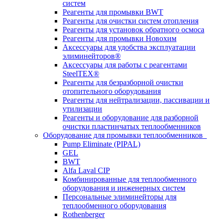
систем
Реагенты для промывки BWT
Реагенты для очистки систем отопления
Реагенты для установок обратного осмоса
Реагенты для промывки Новохим
Аксессуары для удобства эксплуатации
элиминейторов®
Аксессуары для работы с реагентами
SteelTEX®
Реагенты для безразборной очистки
отопительного оборудования
Реагенты для нейтрализации, пассивации и
утилизации
Реагенты и оборудование для разборной
очистки пластинчатых теплообменников
Оборудование для промывки теплообменников
Pump Eliminate (PIPAL)
GEL
BWT
Alfa Laval CIP
Комбинированные для теплообменного
оборудования и инженерных систем
Персональные элиминейторы для
теплообменного оборудования
Rothenberger