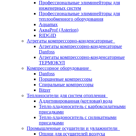
Профессиональные элиминейторы для
инженерных систем
Профессиональные элиминейторы для
теплообменного оборудования
Aquamax
АкваProf (Asterion)
RIDGID
Агрегаты компрессорно-конденсаторные
Агрегаты компрессорно-конденсаторые
Danfoss
Агрегаты компрессорно-конденсаторные
ТЕРМОКУЛ
Компрессорное оборудование
Danfoss
Поршневые компрессоры
Спиральные компрессоры
Bitzer
Теплоносители для систем отопления
Аддитивированная (котловая) вода
Тепло-хладоноситель с карбоксилатными
присадками
Тепло-хладоноситель с силикатными
присадками
Промышленные осушители и увлажнители
Опции для осушителей воздуха