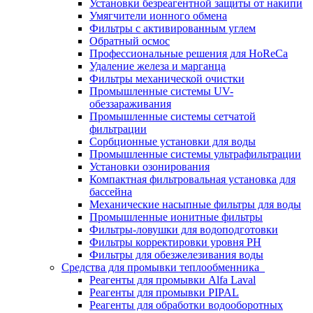
Установки безреагентной защиты от накипи
Умягчители ионного обмена
Фильтры с активированным углем
Обратный осмос
Профессиональные решения для HoReCa
Удаление железа и марганца
Фильтры механической очистки
Промышленные системы UV-
обеззараживания
Промышленные системы сетчатой
фильтрации
Сорбционные установки для воды
Промышленные системы ультрафильтрации
Установки озонирования
Компактная фильтровальная установка для
бассейна
Механические насыпные фильтры для воды
Промышленные ионитные фильтры
Фильтры-ловушки для водоподготовки
Фильтры корректировки уровня PH
Фильтры для обезжелезивания воды
Средства для промывки теплообменника
Реагенты для промывки Alfa Laval
Реагенты для промывки PIPAL
Реагенты для обработки водооборотных