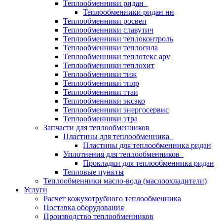
Теплообменники ридан
Теплообменники ридан нн
Теплообменники росвеп
Теплообменники славутич
Теплообменники теплоконтроль
Теплообменники теплосила
Теплообменники теплотекс apv
Теплообменники теплохит
Теплообменники тиж
Теплообменники тплр
Теплообменники ттаи
Теплообменники эксэко
Теплообменники энергосервис
Теплообменники этра
Запчасти для теплообменников
Пластины для теплообменника
Пластины для теплообменника ридан
Уплотнения для теплообменников
Прокладки для теплообменника ридан
Тепловые пункты
Теплообменники масло-вода (маслоохладители)
Услуги
Расчет кожухотрубного теплообменника
Поставка
оборудования
Производство теплообменников