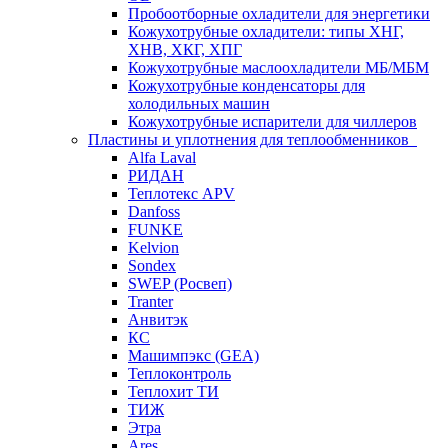
Пробоотборные охладители для энергетики
Кожухотрубные охладители: типы ХНГ,
ХНВ, ХКГ, ХПГ
Кожухотрубные маслоохладители МБ/МБМ
Кожухотрубные конденсаторы для
холодильных машин
Кожухотрубные испарители для чиллеров
Пластины и уплотнения для теплообменников
Alfa Laval
РИДАН
Теплотекс APV
Danfoss
FUNKE
Kelvion
Sondex
SWEP (Росвеп)
Tranter
Анвитэк
КС
Машимпэкс (GEA)
Теплоконтроль
Теплохит ТИ
ТИЖ
Этра
Ares