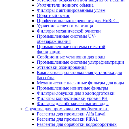
Умягчители ионного обмена
Фильтры с активированным углем
Обратный осмос
Профессиональные решения для HoReCa
Удаление железа и марганца
Фильтры механической очистки
Промышленные системы UV-
обеззараживания
Промышленные системы сетчатой
фильтрации
Сорбционные установки для воды
Промышленные системы ультрафильтрации
Установки озонирования
Компактная фильтровальная установка для
бассейна
Механические насыпные фильтры для воды
Промышленные ионитные фильтры
Фильтры-ловушки для водоподготовки
Фильтры корректировки уровня PH
Фильтры для обезжелезивания воды
Средства для промывки теплообменника
Реагенты для промывки Alfa Laval
Реагенты для промывки PIPAL
Реагенты для обработки водооборотных