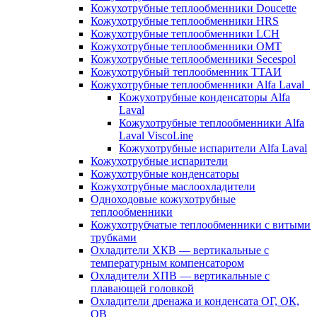
Кожухотрубные теплообменники Doucette
Кожухотрубные теплообменники HRS
Кожухотрубные теплообменники LCH
Кожухотрубные теплообменники OMT
Кожухотрубные теплообменники Secespol
Кожухотрубный теплообменник ТТАИ
Кожухотрубные теплообменники Alfa Laval
Кожухотрубные конденсаторы Alfa
Laval
Кожухотрубные теплообменники Alfa
Laval ViscoLine
Кожухотрубные испарители Alfa Laval
Кожухотрубные испарители
Кожухотрубные конденсаторы
Кожухотрубные маслоохладители
Одноходовые кожухотрубные
теплообменники
Кожухотрубчатые теплообменники с витыми
трубками
Охладители ХКВ — вертикальные с
температурным компенсатором
Охладители ХПВ — вертикальные с
плавающей головкой
Охладители дренажа и конденсата ОГ, ОК,
ОВ