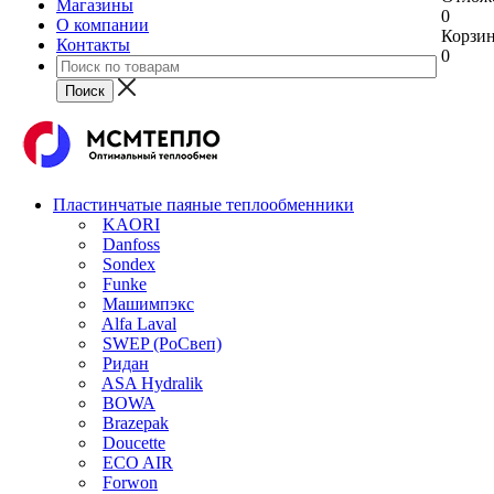
Магазины
0
О компании
Корзи
Контакты
0
Пластинчатые паяные теплообменники
KAORI
Danfoss
Sondex
Funke
Машимпэкс
Alfa Laval
SWEP (РоСвеп)
Ридан
ASA Hydralik
BOWA
Brazepak
Doucette
ECO AIR
Forwon