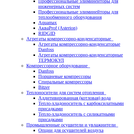
Профессиональные элиминейторы для
инженерных систем
Профессиональные элиминейторы для
теплообменного оборудования
Aquamax
АкваProf (Asterion)
RIDGID
Агрегаты компрессорно-конденсаторные
Агрегаты компрессорно-конденсаторые
Danfoss
Агрегаты компрессорно-конденсаторные
ТЕРМОКУЛ
Компрессорное оборудование
Danfoss
Поршневые компрессоры
Спиральные компрессоры
Bitzer
Теплоносители для систем отопления
Аддитивированная (котловая) вода
Тепло-хладоноситель с карбоксилатными
присадками
Тепло-хладоноситель с силикатными
присадками
Промышленные осушители и увлажнители
Опции для осушителей воздуха