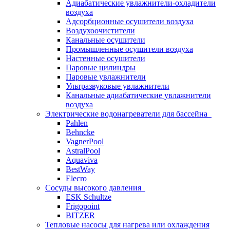
Адиабатические увлажнители-охладители
воздуха
Адсорбционные осушители воздуха
Воздухоочистители
Канальные осушители
Промышленные осушители воздуха
Настенные осушители
Паровые цилиндры
Паровые увлажнители
Ультразвуковые увлажнители
Канальные адиабатические увлажнители
воздуха
Электрические водонагреватели для бассейна
Pahlen
Behncke
VagnerPool
AstralPool
Aquaviva
BestWay
Elecro
Сосуды высокого давления
ESK Schultze
Frigopoint
BITZER
Тепловые насосы для нагрева или охлаждения