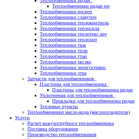
Теплообменники ридан
Теплообменники ридан нн
Теплообменники росвеп
Теплообменники славутич
Теплообменники теплоконтроль
Теплообменники теплосила
Теплообменники теплотекс apv
Теплообменники теплохит
Теплообменники тиж
Теплообменники тплр
Теплообменники ттаи
Теплообменники эксэко
Теплообменники энергосервис
Теплообменники этра
Запчасти для теплообменников
Пластины для теплообменника
Пластины для теплообменника ридан
Уплотнения для теплообменников
Прокладки для теплообменника ридан
Тепловые пункты
Теплообменники масло-вода (маслоохладители)
Услуги
Расчет кожухотрубного теплообменника
Поставка
оборудования
Производство теплообменников