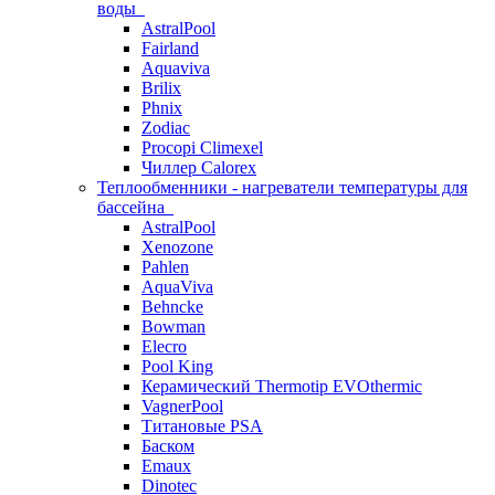
воды
AstralPool
Fairland
Aquaviva
Brilix
Phnix
Zodiac
Procopi Climexel
Чиллер Calorex
Теплообменники - нагреватели температуры для
бассейна
AstralPool
Xenozone
Pahlen
AquaViva
Behncke
Bowman
Elecro
Pool King
Керамический Thermotip EVOthermic
VagnerPool
Титановые PSA
Баском
Emaux
Dinotec