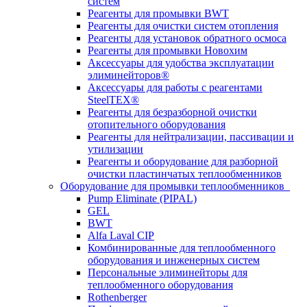
систем
Реагенты для промывки BWT
Реагенты для очистки систем отопления
Реагенты для установок обратного осмоса
Реагенты для промывки Новохим
Аксессуары для удобства эксплуатации
элиминейторов®
Аксессуары для работы с реагентами
SteelTEX®
Реагенты для безразборной очистки
отопительного оборудования
Реагенты для нейтрализации, пассивации и
утилизации
Реагенты и оборудование для разборной
очистки пластинчатых теплообменников
Оборудование для промывки теплообменников
Pump Eliminate (PIPAL)
GEL
BWT
Alfa Laval CIP
Комбинированные для теплообменного
оборудования и инженерных систем
Персональные элиминейторы для
теплообменного оборудования
Rothenberger