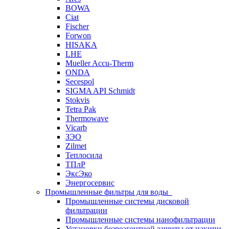
BOWA
Ciat
Fischer
Forwon
HISAKA
LHE
Mueller Accu-Therm
ONDA
Secespol
SIGMA API Schmidt
Stokvis
Tetra Pak
Thermowave
Vicarb
ЗЭО
Zilmet
Теплосила
ТПлР
ЭксЭко
Энергосервис
Промышленные фильтры для воды
Промышленные системы дисковой
фильтрации
Промышленные системы нанофильтрации
Установки безреагентной защиты от накипи