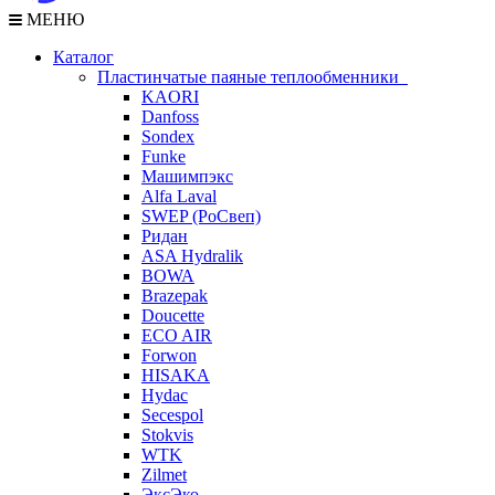
МЕНЮ
Каталог
Пластинчатые паяные теплообменники
KAORI
Danfoss
Sondex
Funke
Машимпэкс
Alfa Laval
SWEP (РоСвеп)
Ридан
ASA Hydralik
BOWA
Brazepak
Doucette
ECO AIR
Forwon
HISAKA
Hydac
Secespol
Stokvis
WTK
Zilmet
ЭксЭко