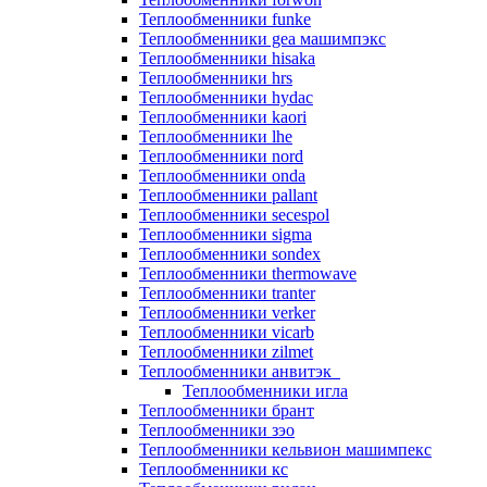
Теплообменники funke
Теплообменники gea машимпэкс
Теплообменники hisaka
Теплообменники hrs
Теплообменники hydac
Теплообменники kaori
Теплообменники lhe
Теплообменники nord
Теплообменники onda
Теплообменники pallant
Теплообменники secespol
Теплообменники sigma
Теплообменники sondex
Теплообменники thermowave
Теплообменники tranter
Теплообменники verker
Теплообменники vicarb
Теплообменники zilmet
Теплообменники анвитэк
Теплообменники игла
Теплообменники брант
Теплообменники зэо
Теплообменники кельвион машимпекс
Теплообменники кс