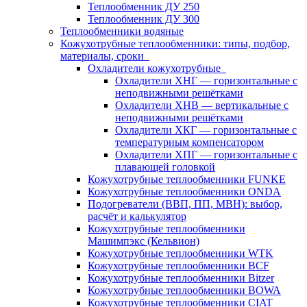
Теплообменник ДУ 250
Теплообменник ДУ 300
Теплообменники водяные
Кожухотрубные теплообменники: типы, подбор,
материалы, сроки
Охладители кожухотрубные
Охладители ХНГ — горизонтальные с
неподвижными решётками
Охладители ХНВ — вертикальные с
неподвижными решётками
Охладители ХКГ — горизонтальные с
температурным компенсатором
Охладители ХПГ — горизонтальные с
плавающей головкой
Кожухотрубные теплообменники FUNKE
Кожухотрубные теплообменники ONDA
Подогреватели (ВВП, ПП, МВН): выбор,
расчёт и калькулятор
Кожухотрубные теплообменники
Машимпэкс (Кельвион)
Кожухотрубные теплообменники WTK
Кожухотрубные теплообменники BCF
Кожухотрубные теплообменники Bitzer
Кожухотрубные теплообменники BOWA
Кожухотрубные теплообменники CIAT