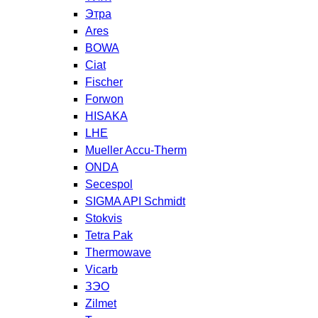
Этра
Ares
BOWA
Ciat
Fischer
Forwon
HISAKA
LHE
Mueller Accu-Therm
ONDA
Secespol
SIGMA API Schmidt
Stokvis
Tetra Pak
Thermowave
Vicarb
ЗЭО
Zilmet