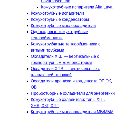
Laval ViscoLine
Кожухотрубные испарители Alfa Laval
Кожухотрубные испарители
Кожухотрубные конденсаторы
Кожухотрубные маслоохладители
Одноходовые кожухотрубные
теплообменники
Кожухотрубчатые теплообменники с
витыми трубками
Охладители ХКВ — вертикальные с
температурным компенсатором
Охладители ХПВ — вертикальные с
плавающей головкой
Охладители дренажа и конденсата ОГ, ОК,
ОВ
Пробоотборные охладители для энергетики
Кожухотрубные охладители: типы ХНГ,
ХНВ, ХКГ, ХПГ
Кожухотрубные маслоохладители МБ/МБМ