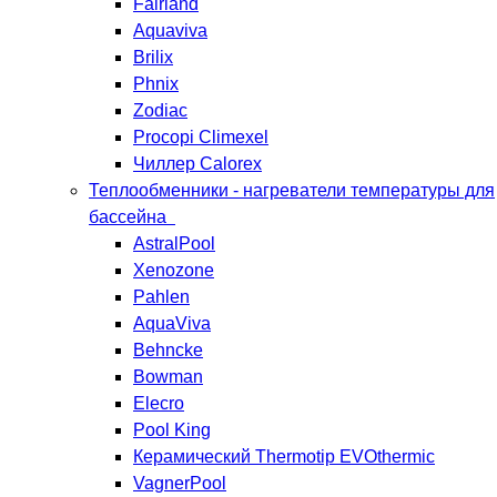
Fairland
Aquaviva
Brilix
Phnix
Zodiac
Procopi Climexel
Чиллер Calorex
Теплообменники - нагреватели температуры для
бассейна
AstralPool
Xenozone
Pahlen
AquaViva
Behncke
Bowman
Elecro
Pool King
Керамический Thermotip EVOthermic
VagnerPool