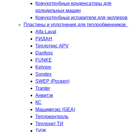
Кожухотрубные конденсаторы для
холодильных машин
Кожухотрубные испарители для чиллеров
Пластины и уплотнения для теплообменников
Alfa Laval
РИДАН
Теплотекс APV
Danfoss
FUNKE
Kelvion
Sondex
SWEP (Росвеп)
Tranter
Анвитэк
КС
Машимпэкс (GEA)
Теплоконтроль
Теплохит ТИ
ТИЖ