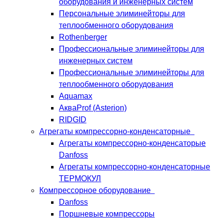
оборудования и инженерных систем
Персональные элиминейторы для
теплообменного оборудования
Rothenberger
Профессиональные элиминейторы для
инженерных систем
Профессиональные элиминейторы для
теплообменного оборудования
Aquamax
АкваProf (Asterion)
RIDGID
Агрегаты компрессорно-конденсаторные
Агрегаты компрессорно-конденсаторые
Danfoss
Агрегаты компрессорно-конденсаторные
ТЕРМОКУЛ
Компрессорное оборудование
Danfoss
Поршневые компрессоры