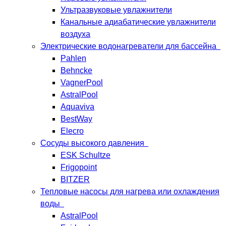
Ультразвуковые увлажнители
Канальные адиабатические увлажнители
воздуха
Электрические водонагреватели для бассейна
Pahlen
Behncke
VagnerPool
AstralPool
Aquaviva
BestWay
Elecro
Сосуды высокого давления
ESK Schultze
Frigopoint
BITZER
Тепловые насосы для нагрева или охлаждения
воды
AstralPool