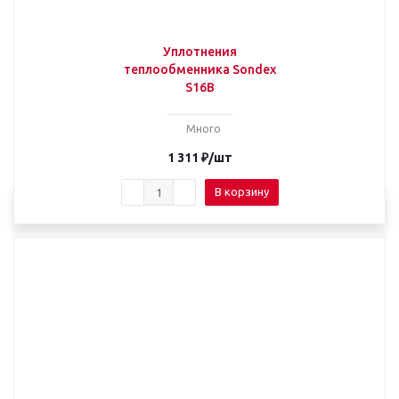
Уплотнения
теплообменника Sondex
S16B
Много
1 311
₽
/шт
В корзину