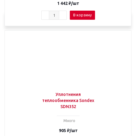
1 442
₽
/шт
В корзину
Уплотнения
теплообменника Sondex
SDN352
Много
905
₽
/шт