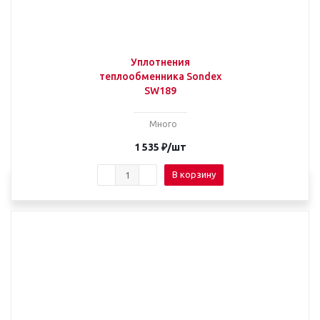
Уплотнения
теплообменника Sondex
SW189
Много
1 535
₽
/шт
В корзину