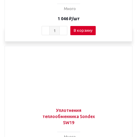
Много
1 046
₽
/шт
В корзину
Уплотнения
теплообменника Sondex
SW19
Много