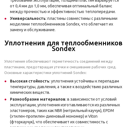
требований эксплуатации, толщина пластин варьируется
от 0,4 мм до 1,0 мм, обеспечивая оптимальный баланс
между прочностью и эффективностью теплопередачи.
Универсальность
: пластины совместимы с различными
моделями теплообменников Sondex, что облегчает их
замену и обслуживание.
Уплотнения для теплообменников
Sondex
Уплотнения обеспечивают герметичность соединений между
пластинами, предотвращая утечки и смешивание рабочих сред.
Основные характеристики уплотнений Sondex:
Высокая стойкость
: уплотнения устойчивы к перепадам
температуры, давления, а также к воздействию различных
химических веществ.
Разнообразие материалов
: в зависимости от условий
эксплуатации, уплотнения изготавливаются из различных
эластомеров, таких как NBR (нитрильный каучук), EPDM
(этилен-пропилен-диеновый мономер) и Viton
(фторкаучук), что обеспечивает их совместимость с