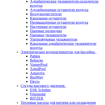
Адиабатические увлажнители-охладители
воздуха
Адсорбционные осушители воздуха
Воздухоочистители
Канальные осушители
Промышленные осушители воздуха
Настенные осушители
Паровые цилиндры
Паровые увлажнители
Ультразвуковые увлажнители
Канальные адиабатические увлажнители
воздуха
Электрические водонагреватели для бассейна
Pahlen
Behncke
VagnerPool
AstralPool
Aquaviva
BestWay
Elecro
Сосуды высокого давления
ESK Schultze
Frigopoint
BITZER
Тепловые насосы для нагрева или охлаждения