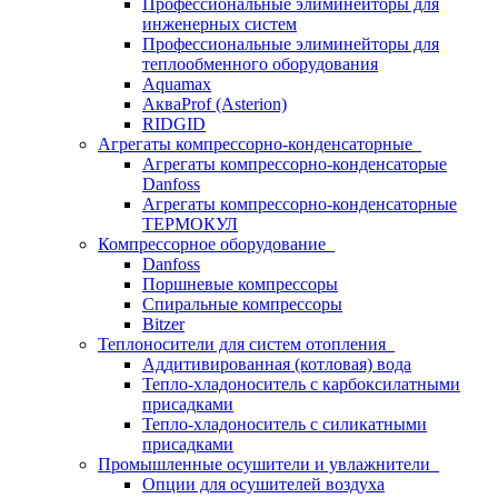
Профессиональные элиминейторы для
инженерных систем
Профессиональные элиминейторы для
теплообменного оборудования
Aquamax
АкваProf (Asterion)
RIDGID
Агрегаты компрессорно-конденсаторные
Агрегаты компрессорно-конденсаторые
Danfoss
Агрегаты компрессорно-конденсаторные
ТЕРМОКУЛ
Компрессорное оборудование
Danfoss
Поршневые компрессоры
Спиральные компрессоры
Bitzer
Теплоносители для систем отопления
Аддитивированная (котловая) вода
Тепло-хладоноситель с карбоксилатными
присадками
Тепло-хладоноситель с силикатными
присадками
Промышленные осушители и увлажнители
Опции для осушителей воздуха