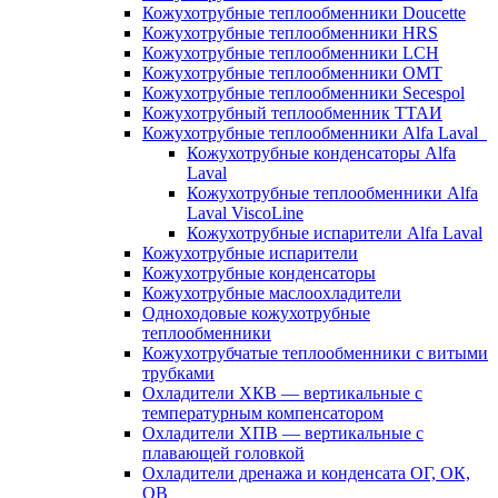
Кожухотрубные теплообменники Doucette
Кожухотрубные теплообменники HRS
Кожухотрубные теплообменники LCH
Кожухотрубные теплообменники OMT
Кожухотрубные теплообменники Secespol
Кожухотрубный теплообменник ТТАИ
Кожухотрубные теплообменники Alfa Laval
Кожухотрубные конденсаторы Alfa
Laval
Кожухотрубные теплообменники Alfa
Laval ViscoLine
Кожухотрубные испарители Alfa Laval
Кожухотрубные испарители
Кожухотрубные конденсаторы
Кожухотрубные маслоохладители
Одноходовые кожухотрубные
теплообменники
Кожухотрубчатые теплообменники с витыми
трубками
Охладители ХКВ — вертикальные с
температурным компенсатором
Охладители ХПВ — вертикальные с
плавающей головкой
Охладители дренажа и конденсата ОГ, ОК,
ОВ