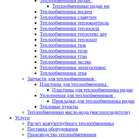
Теплообменники ридан
Теплообменники ридан нн
Теплообменники росвеп
Теплообменники славутич
Теплообменники теплоконтроль
Теплообменники теплосила
Теплообменники теплотекс apv
Теплообменники теплохит
Теплообменники тиж
Теплообменники тплр
Теплообменники ттаи
Теплообменники эксэко
Теплообменники энергосервис
Теплообменники этра
Запчасти для теплообменников
Пластины для теплообменника
Пластины для теплообменника ридан
Уплотнения для теплообменников
Прокладки для теплообменника ридан
Тепловые пункты
Теплообменники масло-вода (маслоохладители)
Услуги
Расчет кожухотрубного теплообменника
Поставка
оборудования
Производство теплообменников