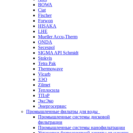
BOWA
Ciat
Fischer
Forwon
HISAKA
LHE
Mueller Accu-Therm
ONDA
Secespol
SIGMA API Schmidt
Stokvis
Tetra Pak
Thermowave
Vicarb
ЗЭО
Zilmet
Теплосила
ТПлР
ЭксЭко
Энергосервис
Промышленные фильтры для воды
Промышленные системы дисковой
фильтрации
Промышленные системы нанофильтрации
Установки безреагентной защиты от накипи