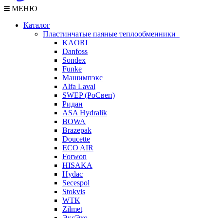
МЕНЮ
Каталог
Пластинчатые паяные теплообменники
KAORI
Danfoss
Sondex
Funke
Машимпэкс
Alfa Laval
SWEP (РоСвеп)
Ридан
ASA Hydralik
BOWA
Brazepak
Doucette
ECO AIR
Forwon
HISAKA
Hydac
Secespol
Stokvis
WTK
Zilmet
ЭксЭко