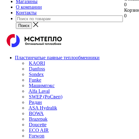
Магазины
0
О компании
Корзи
Контакты
0
Пластинчатые паяные теплообменники
KAORI
Danfoss
Sondex
Funke
Машимпэкс
Alfa Laval
SWEP (РоСвеп)
Ридан
ASA Hydralik
BOWA
Brazepak
Doucette
ECO AIR
Forwon