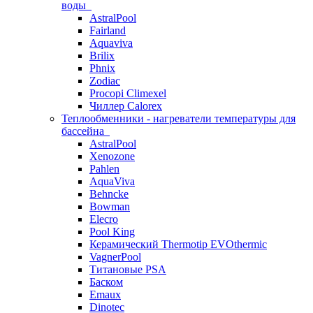
воды
AstralPool
Fairland
Aquaviva
Brilix
Phnix
Zodiac
Procopi Climexel
Чиллер Calorex
Теплообменники - нагреватели температуры для
бассейна
AstralPool
Xenozone
Pahlen
AquaViva
Behncke
Bowman
Elecro
Pool King
Керамический Thermotip EVOthermic
VagnerPool
Титановые PSA
Баском
Emaux
Dinotec