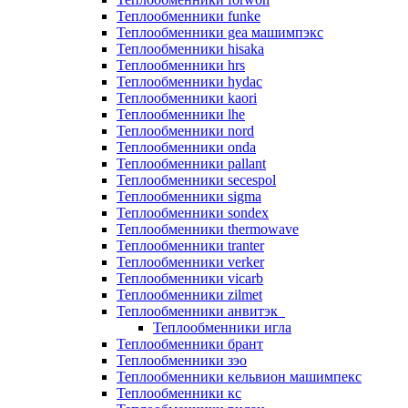
Теплообменники funke
Теплообменники gea машимпэкс
Теплообменники hisaka
Теплообменники hrs
Теплообменники hydac
Теплообменники kaori
Теплообменники lhe
Теплообменники nord
Теплообменники onda
Теплообменники pallant
Теплообменники secespol
Теплообменники sigma
Теплообменники sondex
Теплообменники thermowave
Теплообменники tranter
Теплообменники verker
Теплообменники vicarb
Теплообменники zilmet
Теплообменники анвитэк
Теплообменники игла
Теплообменники брант
Теплообменники зэо
Теплообменники кельвион машимпекс
Теплообменники кс