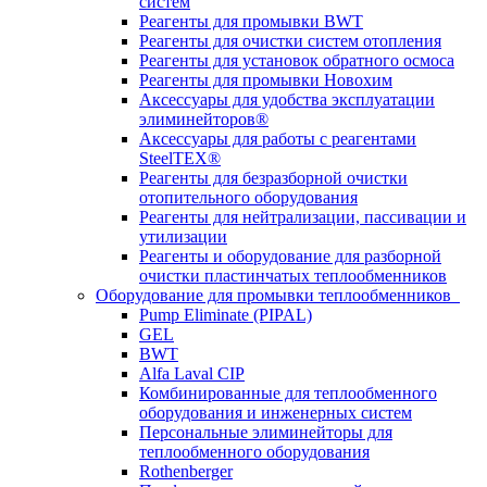
систем
Реагенты для промывки BWT
Реагенты для очистки систем отопления
Реагенты для установок обратного осмоса
Реагенты для промывки Новохим
Аксессуары для удобства эксплуатации
элиминейторов®
Аксессуары для работы с реагентами
SteelTEX®
Реагенты для безразборной очистки
отопительного оборудования
Реагенты для нейтрализации, пассивации и
утилизации
Реагенты и оборудование для разборной
очистки пластинчатых теплообменников
Оборудование для промывки теплообменников
Pump Eliminate (PIPAL)
GEL
BWT
Alfa Laval CIP
Комбинированные для теплообменного
оборудования и инженерных систем
Персональные элиминейторы для
теплообменного оборудования
Rothenberger