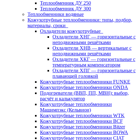
Теплообменник ДУ 250
Теплообменник ДУ 300
Теплообменники водяные
Кожухотрубные теплообменники: типы, подбор,
материалы, сроки
Охладители кожухотрубные
Охладители ХНГ — горизонтальные с
неподвижными решётками
Охладители ХНВ — вертикальные с
неподвижными решётками
Охладители ХКГ — горизонтальные с
температурным компенсатором
Охладители ХПГ — горизонтальные с
плавающей головкой
Кожухотрубные теплообменники FUNKE
Кожухотрубные теплообменники ONDA
Подогреватели (ВВП, ПП, МВН): выбор,
расчёт и калькулятор
Кожухотрубные теплообменники
Машимпэкс (Кельвион)
Кожухотрубные теплообменники WTK
Кожухотрубные теплообменники BCF
Кожухотрубные теплообменники Bitzer
Кожухотрубные теплообменники BOWA
Кожухотрубные теплообменники CIAT