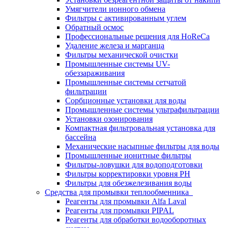
Умягчители ионного обмена
Фильтры с активированным углем
Обратный осмос
Профессиональные решения для HoReCa
Удаление железа и марганца
Фильтры механической очистки
Промышленные системы UV-
обеззараживания
Промышленные системы сетчатой
фильтрации
Сорбционные установки для воды
Промышленные системы ультрафильтрации
Установки озонирования
Компактная фильтровальная установка для
бассейна
Механические насыпные фильтры для воды
Промышленные ионитные фильтры
Фильтры-ловушки для водоподготовки
Фильтры корректировки уровня PH
Фильтры для обезжелезивания воды
Средства для промывки теплообменника
Реагенты для промывки Alfa Laval
Реагенты для промывки PIPAL
Реагенты для обработки водооборотных