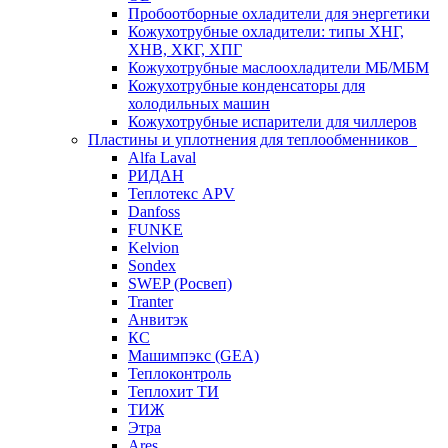
Пробоотборные охладители для энергетики
Кожухотрубные охладители: типы ХНГ,
ХНВ, ХКГ, ХПГ
Кожухотрубные маслоохладители МБ/МБМ
Кожухотрубные конденсаторы для
холодильных машин
Кожухотрубные испарители для чиллеров
Пластины и уплотнения для теплообменников
Alfa Laval
РИДАН
Теплотекс APV
Danfoss
FUNKE
Kelvion
Sondex
SWEP (Росвеп)
Tranter
Анвитэк
КС
Машимпэкс (GEA)
Теплоконтроль
Теплохит ТИ
ТИЖ
Этра
Ares