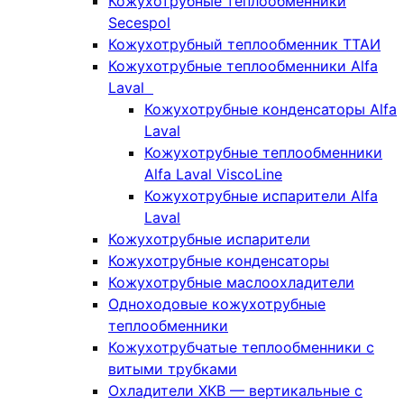
Кожухотрубные теплообменники
Secespol
Кожухотрубный теплообменник ТТАИ
Кожухотрубные теплообменники Alfa
Laval
Кожухотрубные конденсаторы Alfa
Laval
Кожухотрубные теплообменники
Alfa Laval ViscoLine
Кожухотрубные испарители Alfa
Laval
Кожухотрубные испарители
Кожухотрубные конденсаторы
Кожухотрубные маслоохладители
Одноходовые кожухотрубные
теплообменники
Кожухотрубчатые теплообменники с
витыми трубками
Охладители ХКВ — вертикальные с