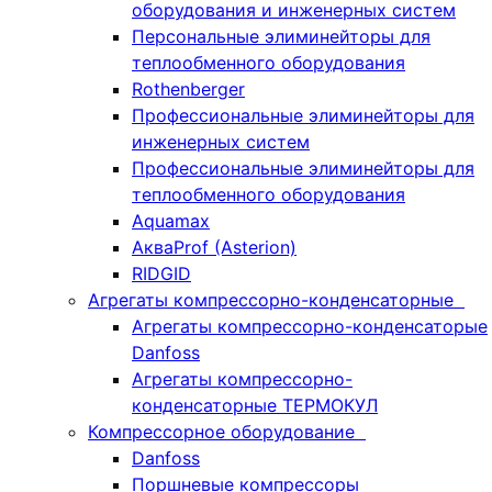
оборудования и инженерных систем
Персональные элиминейторы для
теплообменного оборудования
Rothenberger
Профессиональные элиминейторы для
инженерных систем
Профессиональные элиминейторы для
теплообменного оборудования
Aquamax
АкваProf (Asterion)
RIDGID
Агрегаты компрессорно-конденсаторные
Агрегаты компрессорно-конденсаторые
Danfoss
Агрегаты компрессорно-
конденсаторные ТЕРМОКУЛ
Компрессорное оборудование
Danfoss
Поршневые компрессоры