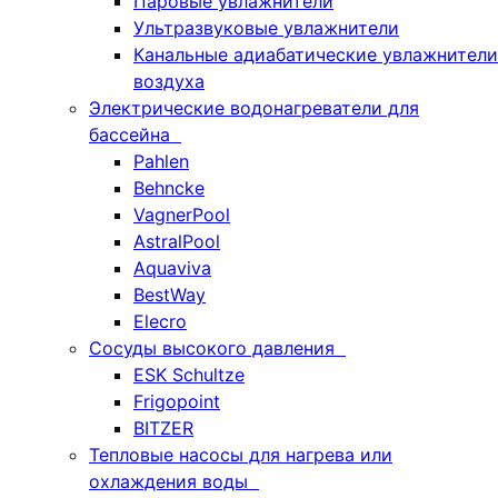
Паровые увлажнители
Ультразвуковые увлажнители
Канальные адиабатические увлажнители
воздуха
Электрические водонагреватели для
бассейна
Pahlen
Behncke
VagnerPool
AstralPool
Aquaviva
BestWay
Elecro
Сосуды высокого давления
ESK Schultze
Frigopoint
BITZER
Тепловые насосы для нагрева или
охлаждения воды