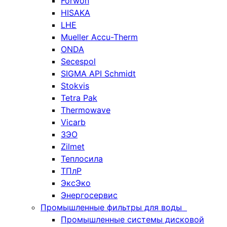
Forwon
HISAKA
LHE
Mueller Accu-Therm
ONDA
Secespol
SIGMA API Schmidt
Stokvis
Tetra Pak
Thermowave
Vicarb
ЗЭО
Zilmet
Теплосила
ТПлР
ЭксЭко
Энергосервис
Промышленные фильтры для воды
Промышленные системы дисковой