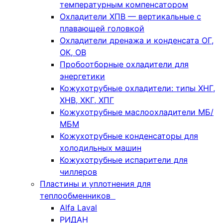
температурным компенсатором
Охладители ХПВ — вертикальные с
плавающей головкой
Охладители дренажа и конденсата ОГ,
ОК, ОВ
Пробоотборные охладители для
энергетики
Кожухотрубные охладители: типы ХНГ,
ХНВ, ХКГ, ХПГ
Кожухотрубные маслоохладители МБ/
МБМ
Кожухотрубные конденсаторы для
холодильных машин
Кожухотрубные испарители для
чиллеров
Пластины и уплотнения для
теплообменников
Alfa Laval
РИДАН