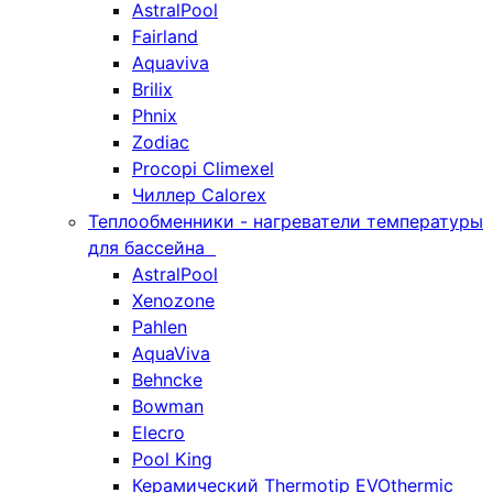
AstralPool
Fairland
Aquaviva
Brilix
Phnix
Zodiac
Procopi Climexel
Чиллер Calorex
Теплообменники - нагреватели температуры
для бассейна
AstralPool
Xenozone
Pahlen
AquaViva
Behncke
Bowman
Elecro
Pool King
Керамический Thermotip EVOthermic