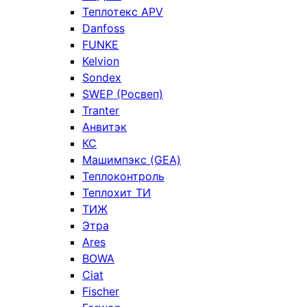
Теплотекс APV
Danfoss
FUNKE
Kelvion
Sondex
SWEP (Росвеп)
Tranter
Анвитэк
КС
Машимпэкс (GEA)
Теплоконтроль
Теплохит ТИ
ТИЖ
Этра
Ares
BOWA
Ciat
Fischer