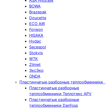
ASA Hydralik
BOWA
Brazepak
Doucette
ECO AIR
Forwon
HISAKA
Hydac
Secespol
Stokvis
WTK
Zilmet
ЭксЭко
ONDA
Пластинчатые разборные теплообменники
Пластинчатые разборные
теплообменники Теплотекс APV
Пластинчатые разборные
теплообменники Danfoss