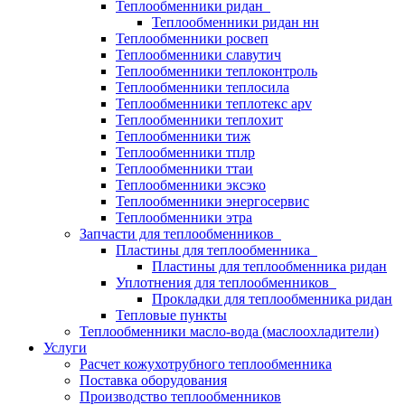
Теплообменники ридан
Теплообменники ридан нн
Теплообменники росвеп
Теплообменники славутич
Теплообменники теплоконтроль
Теплообменники теплосила
Теплообменники теплотекс apv
Теплообменники теплохит
Теплообменники тиж
Теплообменники тплр
Теплообменники ттаи
Теплообменники эксэко
Теплообменники энергосервис
Теплообменники этра
Запчасти для теплообменников
Пластины для теплообменника
Пластины для теплообменника ридан
Уплотнения для теплообменников
Прокладки для теплообменника ридан
Тепловые пункты
Теплообменники масло-вода (маслоохладители)
Услуги
Расчет кожухотрубного теплообменника
Поставка
оборудования
Производство теплообменников