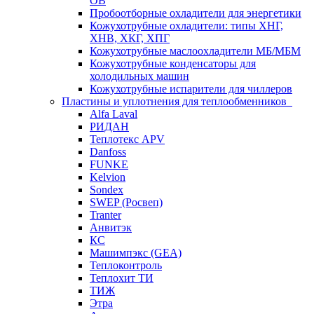
ОВ
Пробоотборные охладители для энергетики
Кожухотрубные охладители: типы ХНГ,
ХНВ, ХКГ, ХПГ
Кожухотрубные маслоохладители МБ/МБМ
Кожухотрубные конденсаторы для
холодильных машин
Кожухотрубные испарители для чиллеров
Пластины и уплотнения для теплообменников
Alfa Laval
РИДАН
Теплотекс APV
Danfoss
FUNKE
Kelvion
Sondex
SWEP (Росвеп)
Tranter
Анвитэк
КС
Машимпэкс (GEA)
Теплоконтроль
Теплохит ТИ
ТИЖ
Этра