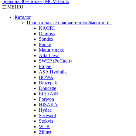
МЕНЮ
Каталог
Пластинчатые паяные теплообменники
KAORI
Danfoss
Sondex
Funke
Машимпэкс
Alfa Laval
SWEP (РоСвеп)
Ридан
ASA Hydralik
BOWA
Brazepak
Doucette
ECO AIR
Forwon
HISAKA
Hydac
Secespol
Stokvis
WTK
Zilmet