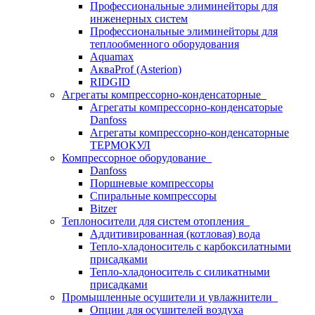
Профессиональные элиминейторы для
инженерных систем
Профессиональные элиминейторы для
теплообменного оборудования
Aquamax
АкваProf (Asterion)
RIDGID
Агрегаты компрессорно-конденсаторные
Агрегаты компрессорно-конденсаторые
Danfoss
Агрегаты компрессорно-конденсаторные
ТЕРМОКУЛ
Компрессорное оборудование
Danfoss
Поршневые компрессоры
Спиральные компрессоры
Bitzer
Теплоносители для систем отопления
Аддитивированная (котловая) вода
Тепло-хладоноситель с карбоксилатными
присадками
Тепло-хладоноситель с силикатными
присадками
Промышленные осушители и увлажнители
Опции для осушителей воздуха