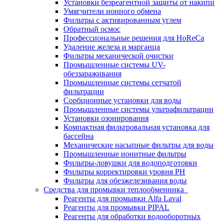
Установки безреагентной защиты от накипи
Умягчители ионного обмена
Фильтры с активированным углем
Обратный осмос
Профессиональные решения для HoReCa
Удаление железа и марганца
Фильтры механической очистки
Промышленные системы UV-
обеззараживания
Промышленные системы сетчатой
фильтрации
Сорбционные установки для воды
Промышленные системы ультрафильтрации
Установки озонирования
Компактная фильтровальная установка для
бассейна
Механические насыпные фильтры для воды
Промышленные ионитные фильтры
Фильтры-ловушки для водоподготовки
Фильтры корректировки уровня PH
Фильтры для обезжелезивания воды
Средства для промывки теплообменника
Реагенты для промывки Alfa Laval
Реагенты для промывки PIPAL
Реагенты для обработки водооборотных