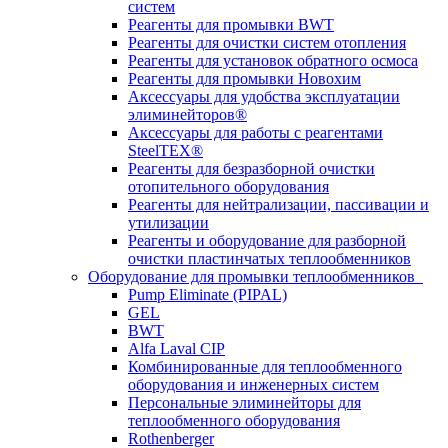
систем
Реагенты для промывки BWT
Реагенты для очистки систем отопления
Реагенты для установок обратного осмоса
Реагенты для промывки Новохим
Аксессуары для удобства эксплуатации
элиминейторов®
Аксессуары для работы с реагентами
SteelTEX®
Реагенты для безразборной очистки
отопительного оборудования
Реагенты для нейтрализации, пассивации и
утилизации
Реагенты и оборудование для разборной
очистки пластинчатых теплообменников
Оборудование для промывки теплообменников
Pump Eliminate (PIPAL)
GEL
BWT
Alfa Laval CIP
Комбинированные для теплообменного
оборудования и инженерных систем
Персональные элиминейторы для
теплообменного оборудования
Rothenberger