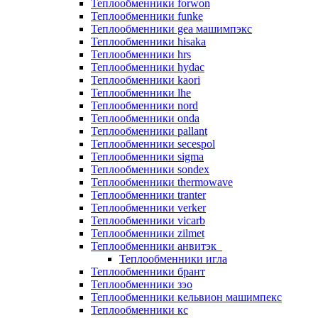
Теплообменники forwon
Теплообменники funke
Теплообменники gea машимпэкс
Теплообменники hisaka
Теплообменники hrs
Теплообменники hydac
Теплообменники kaori
Теплообменники lhe
Теплообменники nord
Теплообменники onda
Теплообменники pallant
Теплообменники secespol
Теплообменники sigma
Теплообменники sondex
Теплообменники thermowave
Теплообменники tranter
Теплообменники verker
Теплообменники vicarb
Теплообменники zilmet
Теплообменники анвитэк
Теплообменники игла
Теплообменники брант
Теплообменники зэо
Теплообменники кельвион машимпекс
Теплообменники кс