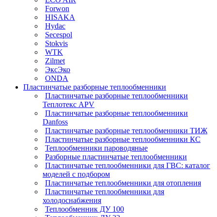
Forwon
HISAKA
Hydac
Secespol
Stokvis
WTK
Zilmet
ЭксЭко
ONDA
Пластинчатые разборные теплообменники
Пластинчатые разборные теплообменники
Теплотекс APV
Пластинчатые разборные теплообменники
Danfoss
Пластинчатые разборные теплообменники ТИЖ
Пластинчатые разборные теплообменники КC
Теплообменники пароводяные
Разборные пластинчатые теплообменники
Пластинчатые теплообменники для ГВС: каталог
моделей с подбором
Пластинчатые теплообменники для отопления
Пластинчатые теплообменники для
холодоснабжения
Теплообменник ДУ 100