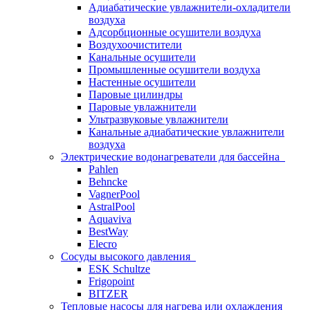
Адиабатические увлажнители-охладители
воздуха
Адсорбционные осушители воздуха
Воздухоочистители
Канальные осушители
Промышленные осушители воздуха
Настенные осушители
Паровые цилиндры
Паровые увлажнители
Ультразвуковые увлажнители
Канальные адиабатические увлажнители
воздуха
Электрические водонагреватели для бассейна
Pahlen
Behncke
VagnerPool
AstralPool
Aquaviva
BestWay
Elecro
Сосуды высокого давления
ESK Schultze
Frigopoint
BITZER
Тепловые насосы для нагрева или охлаждения