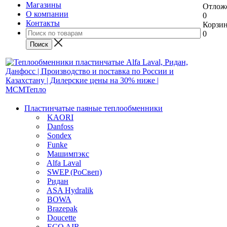
Магазины
Отлож
О компании
0
Контакты
Корзи
0
Пластинчатые паяные теплообменники
KAORI
Danfoss
Sondex
Funke
Машимпэкс
Alfa Laval
SWEP (РоСвеп)
Ридан
ASA Hydralik
BOWA
Brazepak
Doucette
ECO AIR