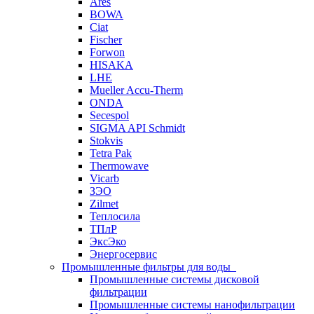
Ares
BOWA
Ciat
Fischer
Forwon
HISAKA
LHE
Mueller Accu-Therm
ONDA
Secespol
SIGMA API Schmidt
Stokvis
Tetra Pak
Thermowave
Vicarb
ЗЭО
Zilmet
Теплосила
ТПлР
ЭксЭко
Энергосервис
Промышленные фильтры для воды
Промышленные системы дисковой
фильтрации
Промышленные системы нанофильтрации