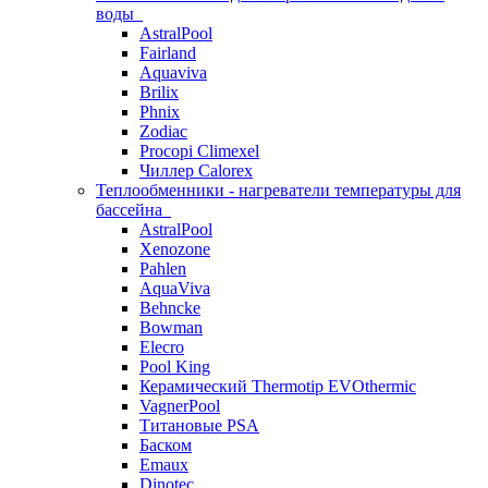
воды
AstralPool
Fairland
Aquaviva
Brilix
Phnix
Zodiac
Procopi Climexel
Чиллер Calorex
Теплообменники - нагреватели температуры для
бассейна
AstralPool
Xenozone
Pahlen
AquaViva
Behncke
Bowman
Elecro
Pool King
Керамический Thermotip EVOthermic
VagnerPool
Титановые PSA
Баском
Emaux
Dinotec