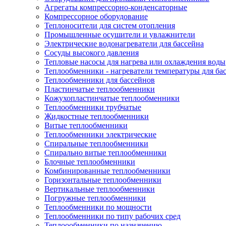
Агрегаты компрессорно-конденсаторные
Компрессорное оборудование
Теплоносители для систем отопления
Промышленные осушители и увлажнители
Электрические водонагреватели для бассейна
Сосуды высокого давления
Тепловые насосы для нагрева или охлаждения воды
Теплообменники - нагреватели температуры для ба
Теплообменники для бассейнов
Пластинчатые теплообменники
Кожухопластинчатые теплообменники
Теплообменники трубчатые
Жидкостные теплообменники
Витые теплообменники
Теплообменники электрические
Спиральные теплообменники
Спирально витые теплообменники
Блочные теплообменники
Комбинированные теплообменники
Горизонтальные теплообменники
Вертикальные теплообменники
Погружные теплообменники
Теплообменники по мощности
Теплообменники по типу рабочих сред
Теплоообменники по назначению