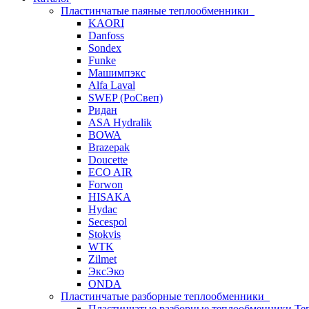
Пластинчатые паяные теплообменники
KAORI
Danfoss
Sondex
Funke
Машимпэкс
Alfa Laval
SWEP (РоСвеп)
Ридан
ASA Hydralik
BOWA
Brazepak
Doucette
ECO AIR
Forwon
HISAKA
Hydac
Secespol
Stokvis
WTK
Zilmet
ЭксЭко
ONDA
Пластинчатые разборные теплообменники
Пластинчатые разборные теплообменники Те