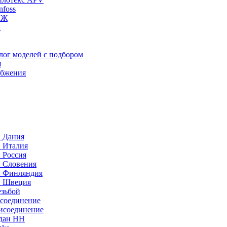
foss
ИЖ
C
лог моделей с подбором
я
абжения
: Дания
: Италия
 Россия
: Словения
: Финляндия
: Швеция
езьбой
исоединение
исоединение
идан НН