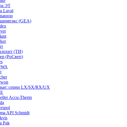
nke
ра ЭТ
a Laval
львион
ашимпэкс (GEA)
dex
ver
ant
ker
нт
плохит (ТИ)
ep (РоСвеп)
es
BOWA
t
cher
rwon
рные: серии LX/SX/RX/UX
HE
ller Accu-Therm
da
espol
ma API Schmidt
kvis
a Pak