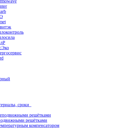
ermowave
nter
arb
ЭО
met
витэк
плоконтроль
плосила
ПлР
сЭко
ергосервис
rd
орный
териалы, сроки
неподвижными решётками
подвижными решётками
емпературным компенсатором