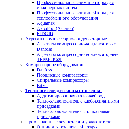
Профессиональные элиминейторы для
инженерных систем
Профессиональные элиминейторы для
теплообменного оборудования
Aquamax
АкваProf (Asterion)
RIDGID
Агрегаты компрессорно-конденсаторные
Агрегаты компрессорно-конденсаторые
Danfoss
Агрегаты компрессорно-конденсаторные
ТЕРМОКУЛ
Компрессорное оборудование
Danfoss
Поршневые компрессоры
Спиральные компрессоры
Bitzer
Теплоносители для систем отопления
Аддитивированная (котловая) вода
Тепло-хладоноситель с карбоксилатными
присадками
Тепло-хладоноситель с силикатными
присадками
Промышленные осушители и увлажнители
Опции для осушителей воздуха