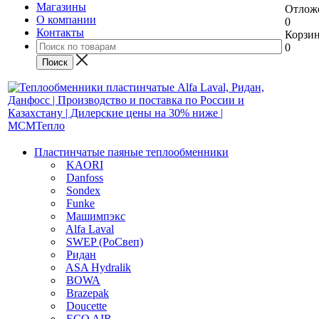
Магазины
Отлож
О компании
0
Контакты
Корзи
0
Пластинчатые паяные теплообменники
KAORI
Danfoss
Sondex
Funke
Машимпэкс
Alfa Laval
SWEP (РоСвеп)
Ридан
ASA Hydralik
BOWA
Brazepak
Doucette
ECO AIR