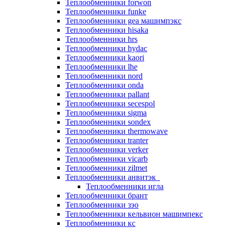
Теплообменники forwon
Теплообменники funke
Теплообменники gea машимпэкс
Теплообменники hisaka
Теплообменники hrs
Теплообменники hydac
Теплообменники kaori
Теплообменники lhe
Теплообменники nord
Теплообменники onda
Теплообменники pallant
Теплообменники secespol
Теплообменники sigma
Теплообменники sondex
Теплообменники thermowave
Теплообменники tranter
Теплообменники verker
Теплообменники vicarb
Теплообменники zilmet
Теплообменники анвитэк
Теплообменники игла
Теплообменники брант
Теплообменники зэо
Теплообменники кельвион машимпекс
Теплообменники кс