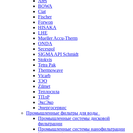
Ares
BOWA
Ciat
Fischer
Forwon
HISAKA
LHE
Mueller Accu-Therm
ONDA
Secespol
SIGMA API Schmidt
Stokvis
Tetra Pak
Thermowave
Vicarb
ЗЭО
Zilmet
Теплосила
ТПлР
ЭксЭко
Энергосервис
Промышленные фильтры для воды
Промышленные системы дисковой
фильтрации
Промышленные системы нанофильтрации