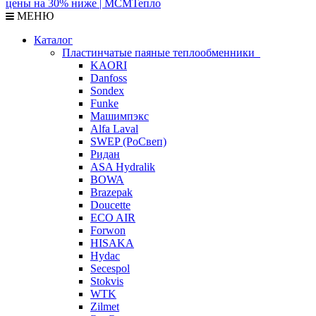
МЕНЮ
Каталог
Пластинчатые паяные теплообменники
KAORI
Danfoss
Sondex
Funke
Машимпэкс
Alfa Laval
SWEP (РоСвеп)
Ридан
ASA Hydralik
BOWA
Brazepak
Doucette
ECO AIR
Forwon
HISAKA
Hydac
Secespol
Stokvis
WTK
Zilmet