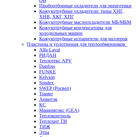
ОВ
Пробоотборные охладители для энергетики
Кожухотрубные охладители: типы ХНГ,
ХНВ, ХКГ, ХПГ
Кожухотрубные маслоохладители МБ/МБМ
Кожухотрубные конденсаторы для
холодильных машин
Кожухотрубные испарители для чиллеров
Пластины и уплотнения для теплообменников
Alfa Laval
РИДАН
Теплотекс APV
Danfoss
FUNKE
Kelvion
Sondex
SWEP (Росвеп)
Tranter
Анвитэк
КС
Машимпэкс (GEA)
Теплоконтроль
Теплохит ТИ
ТИЖ
Этра