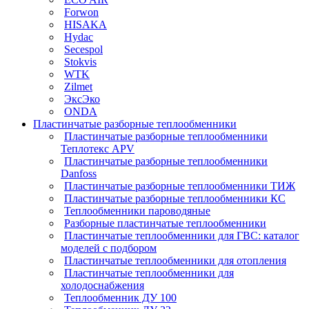
Forwon
HISAKA
Hydac
Secespol
Stokvis
WTK
Zilmet
ЭксЭко
ONDA
Пластинчатые разборные теплообменники
Пластинчатые разборные теплообменники
Теплотекс APV
Пластинчатые разборные теплообменники
Danfoss
Пластинчатые разборные теплообменники ТИЖ
Пластинчатые разборные теплообменники КC
Теплообменники пароводяные
Разборные пластинчатые теплообменники
Пластинчатые теплообменники для ГВС: каталог
моделей с подбором
Пластинчатые теплообменники для отопления
Пластинчатые теплообменники для
холодоснабжения
Теплообменник ДУ 100