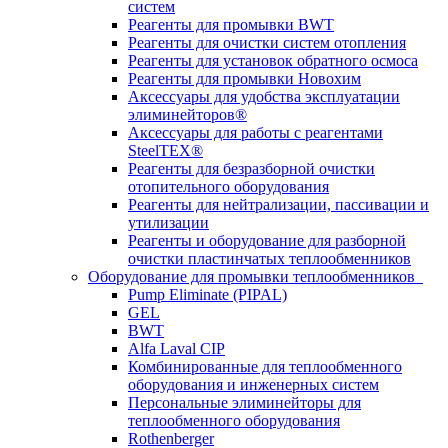
систем
Реагенты для промывки BWT
Реагенты для очистки систем отопления
Реагенты для установок обратного осмоса
Реагенты для промывки Новохим
Аксессуары для удобства эксплуатации
элиминейторов®
Аксессуары для работы с реагентами
SteelTEX®
Реагенты для безразборной очистки
отопительного оборудования
Реагенты для нейтрализации, пассивации и
утилизации
Реагенты и оборудование для разборной
очистки пластинчатых теплообменников
Оборудование для промывки теплообменников
Pump Eliminate (PIPAL)
GEL
BWT
Alfa Laval CIP
Комбинированные для теплообменного
оборудования и инженерных систем
Персональные элиминейторы для
теплообменного оборудования
Rothenberger