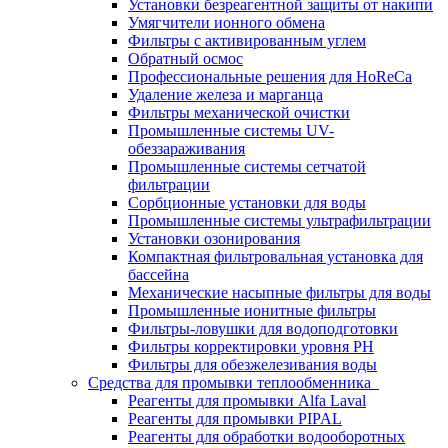
Установки безреагентной защиты от накипи
Умягчители ионного обмена
Фильтры с активированным углем
Обратный осмос
Профессиональные решения для HoReCa
Удаление железа и марганца
Фильтры механической очистки
Промышленные системы UV-
обеззараживания
Промышленные системы сетчатой
фильтрации
Сорбционные установки для воды
Промышленные системы ультрафильтрации
Установки озонирования
Компактная фильтровальная установка для
бассейна
Механические насыпные фильтры для воды
Промышленные ионитные фильтры
Фильтры-ловушки для водоподготовки
Фильтры корректировки уровня PH
Фильтры для обезжелезивания воды
Средства для промывки теплообменника
Реагенты для промывки Alfa Laval
Реагенты для промывки PIPAL
Реагенты для обработки водооборотных