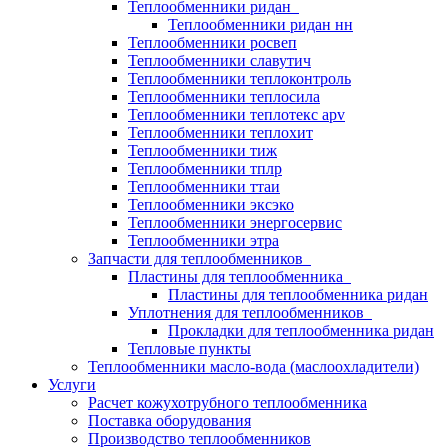
Теплообменники ридан
Теплообменники ридан нн
Теплообменники росвеп
Теплообменники славутич
Теплообменники теплоконтроль
Теплообменники теплосила
Теплообменники теплотекс apv
Теплообменники теплохит
Теплообменники тиж
Теплообменники тплр
Теплообменники ттаи
Теплообменники эксэко
Теплообменники энергосервис
Теплообменники этра
Запчасти для теплообменников
Пластины для теплообменника
Пластины для теплообменника ридан
Уплотнения для теплообменников
Прокладки для теплообменника ридан
Тепловые пункты
Теплообменники масло-вода (маслоохладители)
Услуги
Расчет кожухотрубного теплообменника
Поставка
оборудования
Производство теплообменников