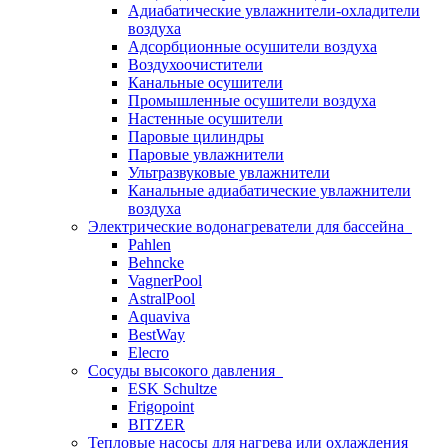
Адиабатические увлажнители-охладители
воздуха
Адсорбционные осушители воздуха
Воздухоочистители
Канальные осушители
Промышленные осушители воздуха
Настенные осушители
Паровые цилиндры
Паровые увлажнители
Ультразвуковые увлажнители
Канальные адиабатические увлажнители
воздуха
Электрические водонагреватели для бассейна
Pahlen
Behncke
VagnerPool
AstralPool
Aquaviva
BestWay
Elecro
Сосуды высокого давления
ESK Schultze
Frigopoint
BITZER
Тепловые насосы для нагрева или охлаждения