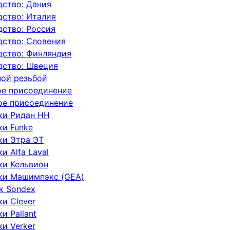
ство: Дания
ство: Италия
ство: Россия
дство: Словения
дство: Финляндия
дство: Швеция
ной резьбой
ое присоединение
ое присоединение
ки Ридан НН
ки Funke
ки Этра ЭТ
 Alfa Laval
ки Кельвион
ки Машимпэкс (GEA)
к Sondex
и Clever
и Pallant
и Verker