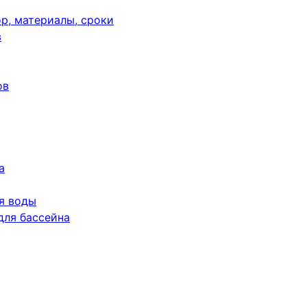
р, материалы, сроки
в
ов
а
я воды
для бассейна