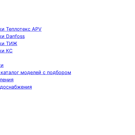
ки Теплотекс APV
и Danfoss
ики ТИЖ
ки КC
ки
 каталог моделей с подбором
ления
одоснабжения