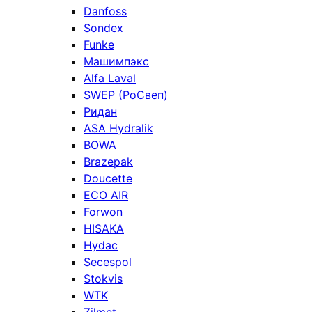
Danfoss
Sondex
Funke
Машимпэкс
Alfa Laval
SWEP (РоСвеп)
Ридан
ASA Hydralik
BOWA
Brazepak
Doucette
ECO AIR
Forwon
HISAKA
Hydac
Secespol
Stokvis
WTK