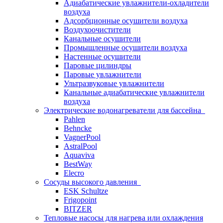
Адиабатические увлажнители-охладители
воздуха
Адсорбционные осушители воздуха
Воздухоочистители
Канальные осушители
Промышленные осушители воздуха
Настенные осушители
Паровые цилиндры
Паровые увлажнители
Ультразвуковые увлажнители
Канальные адиабатические увлажнители
воздуха
Электрические водонагреватели для бассейна
Pahlen
Behncke
VagnerPool
AstralPool
Aquaviva
BestWay
Elecro
Сосуды высокого давления
ESK Schultze
Frigopoint
BITZER
Тепловые насосы для нагрева или охлаждения