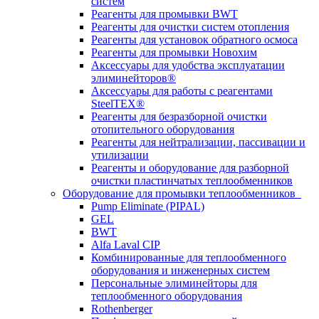
систем
Реагенты для промывки BWT
Реагенты для очистки систем отопления
Реагенты для установок обратного осмоса
Реагенты для промывки Новохим
Аксессуары для удобства эксплуатации
элиминейторов®
Аксессуары для работы с реагентами
SteelTEX®
Реагенты для безразборной очистки
отопительного оборудования
Реагенты для нейтрализации, пассивации и
утилизации
Реагенты и оборудование для разборной
очистки пластинчатых теплообменников
Оборудование для промывки теплообменников
Pump Eliminate (PIPAL)
GEL
BWT
Alfa Laval CIP
Комбинированные для теплообменного
оборудования и инженерных систем
Персональные элиминейторы для
теплообменного оборудования
Rothenberger