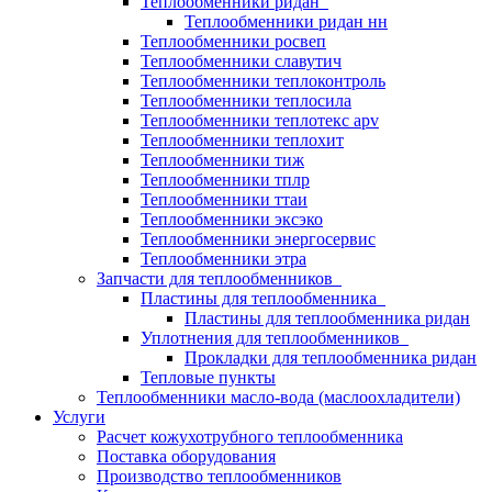
Теплообменники ридан
Теплообменники ридан нн
Теплообменники росвеп
Теплообменники славутич
Теплообменники теплоконтроль
Теплообменники теплосила
Теплообменники теплотекс apv
Теплообменники теплохит
Теплообменники тиж
Теплообменники тплр
Теплообменники ттаи
Теплообменники эксэко
Теплообменники энергосервис
Теплообменники этра
Запчасти для теплообменников
Пластины для теплообменника
Пластины для теплообменника ридан
Уплотнения для теплообменников
Прокладки для теплообменника ридан
Тепловые пункты
Теплообменники масло-вода (маслоохладители)
Услуги
Расчет кожухотрубного теплообменника
Поставка
оборудования
Производство теплообменников