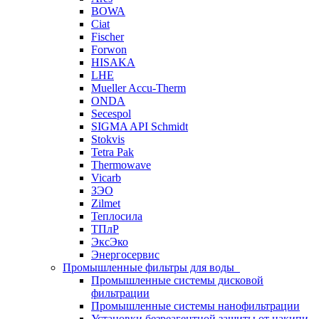
BOWA
Ciat
Fischer
Forwon
HISAKA
LHE
Mueller Accu-Therm
ONDA
Secespol
SIGMA API Schmidt
Stokvis
Tetra Pak
Thermowave
Vicarb
ЗЭО
Zilmet
Теплосила
ТПлР
ЭксЭко
Энергосервис
Промышленные фильтры для воды
Промышленные системы дисковой
фильтрации
Промышленные системы нанофильтрации
Установки безреагентной защиты от накипи