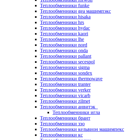
Теплообменники funke
Теплообменники gea машимпэкс
Теплообменники hisaka
Теплообменники hrs
Теплообменники hydac
Теплообменники kaori
Теплообменники lhe
Теплообменники nord
Теплообменники onda
Теплообменники pallant
Теплообменники secespol
Теплообменники sigma
Теплообменники sondex
Теплообменники thermowave
Теплообменники tranter
Теплообменники verker
Теплообменники vicarb
Теплообменники zilmet
Теплообменники анвитэк
Теплообменники игла
Теплообменники брант
Теплообменники зэо
Теплообменники кельвион машимпекс
Теплообменники кс