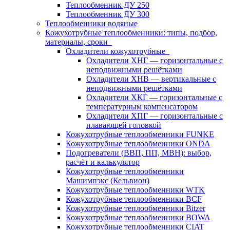
Теплообменник ДУ 250
Теплообменник ДУ 300
Теплообменники водяные
Кожухотрубные теплообменники: типы, подбор,
материалы, сроки
Охладители кожухотрубные
Охладители ХНГ — горизонтальные с
неподвижными решётками
Охладители ХНВ — вертикальные с
неподвижными решётками
Охладители ХКГ — горизонтальные с
температурным компенсатором
Охладители ХПГ — горизонтальные с
плавающей головкой
Кожухотрубные теплообменники FUNKE
Кожухотрубные теплообменники ONDA
Подогреватели (ВВП, ПП, МВН): выбор,
расчёт и калькулятор
Кожухотрубные теплообменники
Машимпэкс (Кельвион)
Кожухотрубные теплообменники WTK
Кожухотрубные теплообменники BCF
Кожухотрубные теплообменники Bitzer
Кожухотрубные теплообменники BOWA
Кожухотрубные теплообменники CIAT