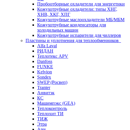
Пробоотборные охладители для энергетики
Кожухотрубные охладители: типы ХНГ,
ХНВ, ХКГ, ХПГ
Кожухотрубные маслоохладители МБ/МБМ
Кожухотрубные конденсаторы для
холодильных машин
Кожухотрубные испарители для чиллеров
Пластины и уплотнения для теплообменников
Alfa Laval
РИДАН
Теплотекс APV
Danfoss
FUNKE
Kelvion
Sondex
SWEP (Росвеп)
Tranter
Анвитэк
КС
Машимпэкс (GEA)
Теплоконтроль
Теплохит ТИ
ТИЖ
Этра
Ares