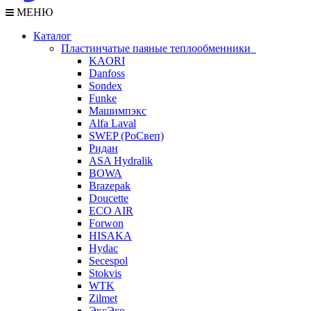
МЕНЮ
Каталог
Пластинчатые паяные теплообменники
KAORI
Danfoss
Sondex
Funke
Машимпэкс
Alfa Laval
SWEP (РоСвеп)
Ридан
ASA Hydralik
BOWA
Brazepak
Doucette
ECO AIR
Forwon
HISAKA
Hydac
Secespol
Stokvis
WTK
Zilmet
ЭксЭко