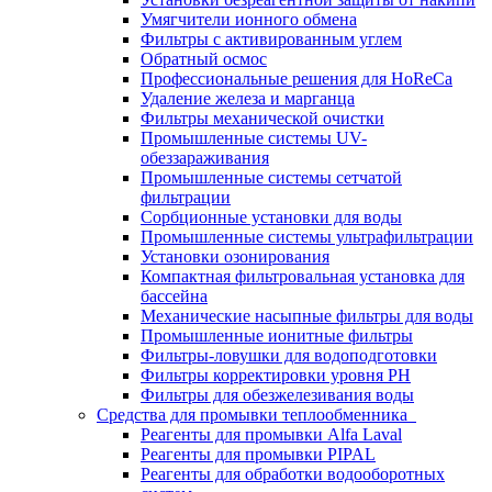
Умягчители ионного обмена
Фильтры с активированным углем
Обратный осмос
Профессиональные решения для HoReCa
Удаление железа и марганца
Фильтры механической очистки
Промышленные системы UV-
обеззараживания
Промышленные системы сетчатой
фильтрации
Сорбционные установки для воды
Промышленные системы ультрафильтрации
Установки озонирования
Компактная фильтровальная установка для
бассейна
Механические насыпные фильтры для воды
Промышленные ионитные фильтры
Фильтры-ловушки для водоподготовки
Фильтры корректировки уровня PH
Фильтры для обезжелезивания воды
Средства для промывки теплообменника
Реагенты для промывки Alfa Laval
Реагенты для промывки PIPAL
Реагенты для обработки водооборотных