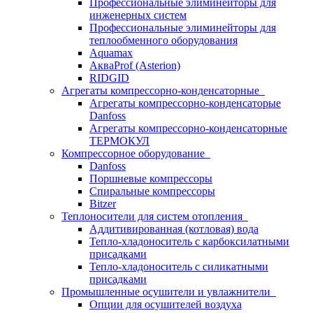
Профессиональные элиминейторы для
инженерных систем
Профессиональные элиминейторы для
теплообменного оборудования
Aquamax
АкваProf (Asterion)
RIDGID
Агрегаты компрессорно-конденсаторные
Агрегаты компрессорно-конденсаторые
Danfoss
Агрегаты компрессорно-конденсаторные
ТЕРМОКУЛ
Компрессорное оборудование
Danfoss
Поршневые компрессоры
Спиральные компрессоры
Bitzer
Теплоносители для систем отопления
Аддитивированная (котловая) вода
Тепло-хладоноситель с карбоксилатными
присадками
Тепло-хладоноситель с силикатными
присадками
Промышленные осушители и увлажнители
Опции для осушителей воздуха