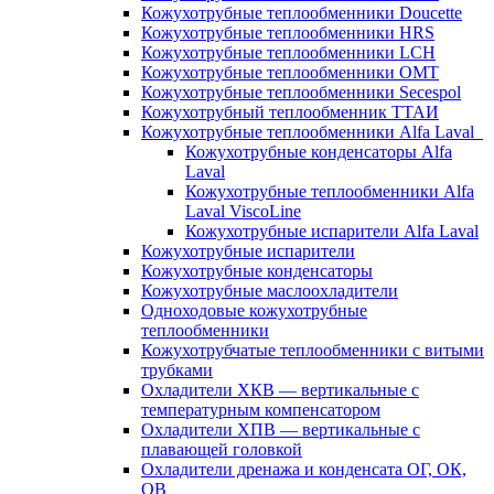
Кожухотрубные теплообменники Doucette
Кожухотрубные теплообменники HRS
Кожухотрубные теплообменники LCH
Кожухотрубные теплообменники OMT
Кожухотрубные теплообменники Secespol
Кожухотрубный теплообменник ТТАИ
Кожухотрубные теплообменники Alfa Laval
Кожухотрубные конденсаторы Alfa
Laval
Кожухотрубные теплообменники Alfa
Laval ViscoLine
Кожухотрубные испарители Alfa Laval
Кожухотрубные испарители
Кожухотрубные конденсаторы
Кожухотрубные маслоохладители
Одноходовые кожухотрубные
теплообменники
Кожухотрубчатые теплообменники с витыми
трубками
Охладители ХКВ — вертикальные с
температурным компенсатором
Охладители ХПВ — вертикальные с
плавающей головкой
Охладители дренажа и конденсата ОГ, ОК,
ОВ