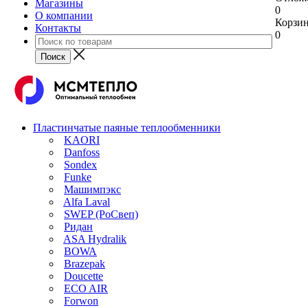
Магазины
0
О компании
Корзи
Контакты
0
Пластинчатые паяные теплообменники
KAORI
Danfoss
Sondex
Funke
Машимпэкс
Alfa Laval
SWEP (РоСвеп)
Ридан
ASA Hydralik
BOWA
Brazepak
Doucette
ECO AIR
Forwon