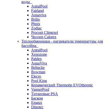
воды
AstralPool
Fairland
Aquaviva
Brilix
Phnix
Zodiac
Procopi Climexel
Чиллер Calorex
Теплообменники - нагреватели температуры для
бассейна
AstralPool
Xenozone
Pahlen
AquaViva
Behncke
Bowman
Elecro
Pool King
Керамический Thermotip EVOthermic
VagnerPool
Титановые PSA
Баском
Emaux
Dinotec