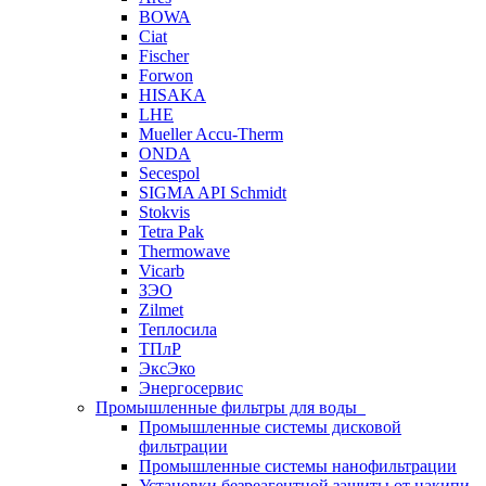
BOWA
Ciat
Fischer
Forwon
HISAKA
LHE
Mueller Accu-Therm
ONDA
Secespol
SIGMA API Schmidt
Stokvis
Tetra Pak
Thermowave
Vicarb
ЗЭО
Zilmet
Теплосила
ТПлР
ЭксЭко
Энергосервис
Промышленные фильтры для воды
Промышленные системы дисковой
фильтрации
Промышленные системы нанофильтрации
Установки безреагентной защиты от накипи