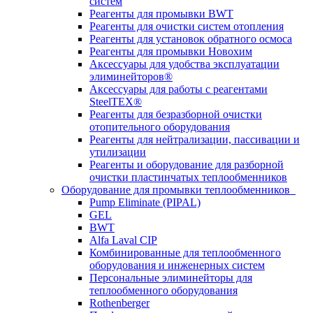
систем
Реагенты для промывки BWT
Реагенты для очистки систем отопления
Реагенты для установок обратного осмоса
Реагенты для промывки Новохим
Аксессуары для удобства эксплуатации
элиминейторов®
Аксессуары для работы с реагентами
SteelTEX®
Реагенты для безразборной очистки
отопительного оборудования
Реагенты для нейтрализации, пассивации и
утилизации
Реагенты и оборудование для разборной
очистки пластинчатых теплообменников
Оборудование для промывки теплообменников
Pump Eliminate (PIPAL)
GEL
BWT
Alfa Laval CIP
Комбинированные для теплообменного
оборудования и инженерных систем
Персональные элиминейторы для
теплообменного оборудования
Rothenberger