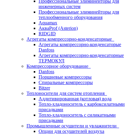
Профессиональные элиминейторы для
инженерных систем
Профессиональные элиминейторы для
теплообменного оборудования
Aquamax
АкваProf (Asterion)
RIDGID
Агрегаты компрессорно-конденсаторные
Агрегаты компрессорно-конденсаторые
Danfoss
Агрегаты компрессорно-конденсаторные
ТЕРМОКУЛ
Компрессорное оборудование
Danfoss
Поршневые компрессоры
Спиральные компрессоры
Bitzer
Теплоносители для систем отопления
Аддитивированная (котловая) вода
Тепло-хладоноситель с карбоксилатными
присадками
Тепло-хладоноситель с силикатными
присадками
Промышленные осушители и увлажнители
Опции для осушителей воздуха