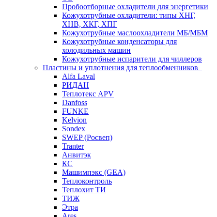
Пробоотборные охладители для энергетики
Кожухотрубные охладители: типы ХНГ,
ХНВ, ХКГ, ХПГ
Кожухотрубные маслоохладители МБ/МБМ
Кожухотрубные конденсаторы для
холодильных машин
Кожухотрубные испарители для чиллеров
Пластины и уплотнения для теплообменников
Alfa Laval
РИДАН
Теплотекс APV
Danfoss
FUNKE
Kelvion
Sondex
SWEP (Росвеп)
Tranter
Анвитэк
КС
Машимпэкс (GEA)
Теплоконтроль
Теплохит ТИ
ТИЖ
Этра
Ares