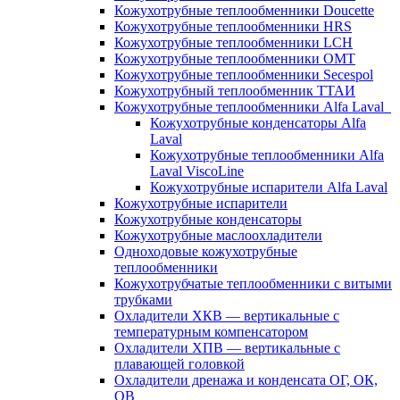
Кожухотрубные теплообменники Doucette
Кожухотрубные теплообменники HRS
Кожухотрубные теплообменники LCH
Кожухотрубные теплообменники OMT
Кожухотрубные теплообменники Secespol
Кожухотрубный теплообменник ТТАИ
Кожухотрубные теплообменники Alfa Laval
Кожухотрубные конденсаторы Alfa
Laval
Кожухотрубные теплообменники Alfa
Laval ViscoLine
Кожухотрубные испарители Alfa Laval
Кожухотрубные испарители
Кожухотрубные конденсаторы
Кожухотрубные маслоохладители
Одноходовые кожухотрубные
теплообменники
Кожухотрубчатые теплообменники с витыми
трубками
Охладители ХКВ — вертикальные с
температурным компенсатором
Охладители ХПВ — вертикальные с
плавающей головкой
Охладители дренажа и конденсата ОГ, ОК,
ОВ