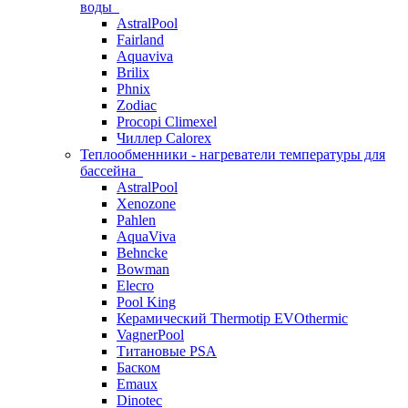
воды
AstralPool
Fairland
Aquaviva
Brilix
Phnix
Zodiac
Procopi Climexel
Чиллер Calorex
Теплообменники - нагреватели температуры для
бассейна
AstralPool
Xenozone
Pahlen
AquaViva
Behncke
Bowman
Elecro
Pool King
Керамический Thermotip EVOthermic
VagnerPool
Титановые PSA
Баском
Emaux
Dinotec