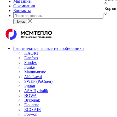
Магазины
0
О компании
Корзи
Контакты
0
Пластинчатые паяные теплообменники
KAORI
Danfoss
Sondex
Funke
Машимпэкс
Alfa Laval
SWEP (РоСвеп)
Ридан
ASA Hydralik
BOWA
Brazepak
Doucette
ECO AIR
Forwon