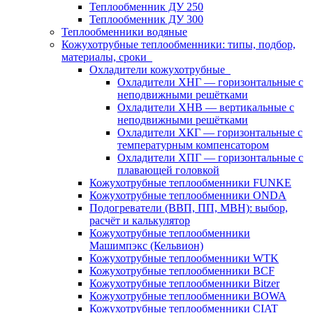
Теплообменник ДУ 250
Теплообменник ДУ 300
Теплообменники водяные
Кожухотрубные теплообменники: типы, подбор,
материалы, сроки
Охладители кожухотрубные
Охладители ХНГ — горизонтальные с
неподвижными решётками
Охладители ХНВ — вертикальные с
неподвижными решётками
Охладители ХКГ — горизонтальные с
температурным компенсатором
Охладители ХПГ — горизонтальные с
плавающей головкой
Кожухотрубные теплообменники FUNKE
Кожухотрубные теплообменники ONDA
Подогреватели (ВВП, ПП, МВН): выбор,
расчёт и калькулятор
Кожухотрубные теплообменники
Машимпэкс (Кельвион)
Кожухотрубные теплообменники WTK
Кожухотрубные теплообменники BCF
Кожухотрубные теплообменники Bitzer
Кожухотрубные теплообменники BOWA
Кожухотрубные теплообменники CIAT