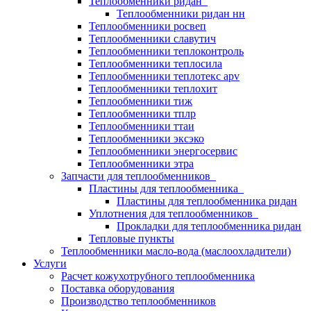
Теплообменники ридан
Теплообменники ридан нн
Теплообменники росвеп
Теплообменники славутич
Теплообменники теплоконтроль
Теплообменники теплосила
Теплообменники теплотекс apv
Теплообменники теплохит
Теплообменники тиж
Теплообменники тплр
Теплообменники ттаи
Теплообменники эксэко
Теплообменники энергосервис
Теплообменники этра
Запчасти для теплообменников
Пластины для теплообменника
Пластины для теплообменника ридан
Уплотнения для теплообменников
Прокладки для теплообменника ридан
Тепловые пункты
Теплообменники масло-вода (маслоохладители)
Услуги
Расчет кожухотрубного теплообменника
Поставка
оборудования
Производство теплообменников