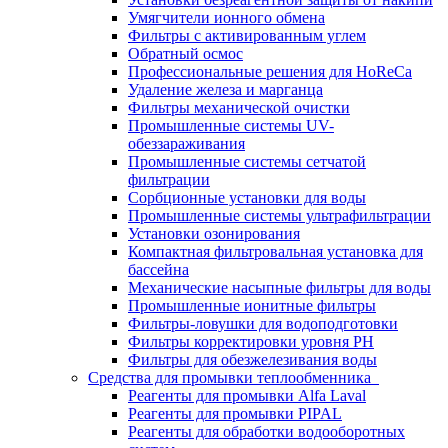
Умягчители ионного обмена
Фильтры с активированным углем
Обратный осмос
Профессиональные решения для HoReCa
Удаление железа и марганца
Фильтры механической очистки
Промышленные системы UV-
обеззараживания
Промышленные системы сетчатой
фильтрации
Сорбционные установки для воды
Промышленные системы ультрафильтрации
Установки озонирования
Компактная фильтровальная установка для
бассейна
Механические насыпные фильтры для воды
Промышленные ионитные фильтры
Фильтры-ловушки для водоподготовки
Фильтры корректировки уровня PH
Фильтры для обезжелезивания воды
Средства для промывки теплообменника
Реагенты для промывки Alfa Laval
Реагенты для промывки PIPAL
Реагенты для обработки водооборотных