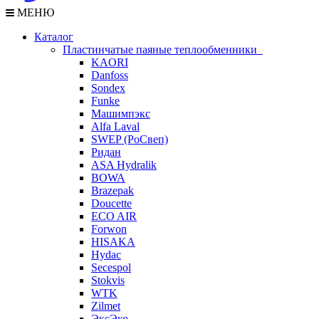
МЕНЮ
Каталог
Пластинчатые паяные теплообменники
KAORI
Danfoss
Sondex
Funke
Машимпэкс
Alfa Laval
SWEP (РоСвеп)
Ридан
ASA Hydralik
BOWA
Brazepak
Doucette
ECO AIR
Forwon
HISAKA
Hydac
Secespol
Stokvis
WTK
Zilmet
ЭксЭко