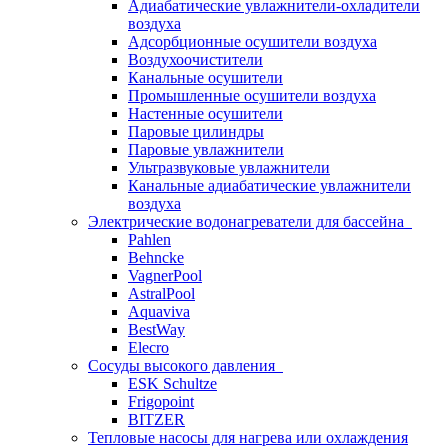
Адиабатические увлажнители-охладители
воздуха
Адсорбционные осушители воздуха
Воздухоочистители
Канальные осушители
Промышленные осушители воздуха
Настенные осушители
Паровые цилиндры
Паровые увлажнители
Ультразвуковые увлажнители
Канальные адиабатические увлажнители
воздуха
Электрические водонагреватели для бассейна
Pahlen
Behncke
VagnerPool
AstralPool
Aquaviva
BestWay
Elecro
Сосуды высокого давления
ESK Schultze
Frigopoint
BITZER
Тепловые насосы для нагрева или охлаждения