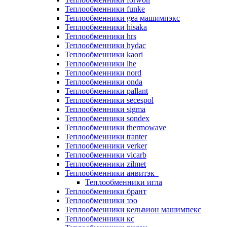
Теплообменники funke
Теплообменники gea машимпэкс
Теплообменники hisaka
Теплообменники hrs
Теплообменники hydac
Теплообменники kaori
Теплообменники lhe
Теплообменники nord
Теплообменники onda
Теплообменники pallant
Теплообменники secespol
Теплообменники sigma
Теплообменники sondex
Теплообменники thermowave
Теплообменники tranter
Теплообменники verker
Теплообменники vicarb
Теплообменники zilmet
Теплообменники анвитэк
Теплообменники игла
Теплообменники брант
Теплообменники зэо
Теплообменники кельвион машимпекс
Теплообменники кс