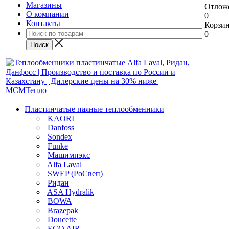
Магазины
Отлож
О компании
0
Контакты
Корзи
0
Пластинчатые паяные теплообменники
KAORI
Danfoss
Sondex
Funke
Машимпэкс
Alfa Laval
SWEP (РоСвеп)
Ридан
ASA Hydralik
BOWA
Brazepak
Doucette
ECO AIR