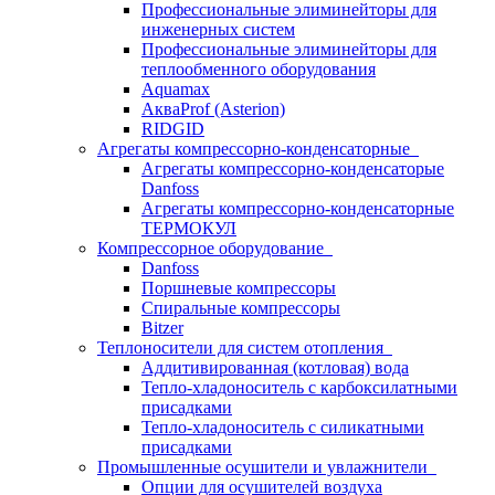
Профессиональные элиминейторы для
инженерных систем
Профессиональные элиминейторы для
теплообменного оборудования
Aquamax
АкваProf (Asterion)
RIDGID
Агрегаты компрессорно-конденсаторные
Агрегаты компрессорно-конденсаторые
Danfoss
Агрегаты компрессорно-конденсаторные
ТЕРМОКУЛ
Компрессорное оборудование
Danfoss
Поршневые компрессоры
Спиральные компрессоры
Bitzer
Теплоносители для систем отопления
Аддитивированная (котловая) вода
Тепло-хладоноситель с карбоксилатными
присадками
Тепло-хладоноситель с силикатными
присадками
Промышленные осушители и увлажнители
Опции для осушителей воздуха