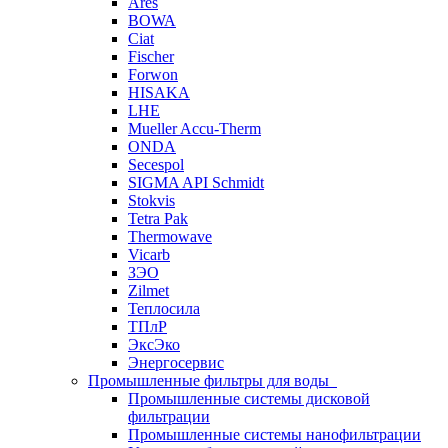
Ares
BOWA
Ciat
Fischer
Forwon
HISAKA
LHE
Mueller Accu-Therm
ONDA
Secespol
SIGMA API Schmidt
Stokvis
Tetra Pak
Thermowave
Vicarb
ЗЭО
Zilmet
Теплосила
ТПлР
ЭксЭко
Энергосервис
Промышленные фильтры для воды
Промышленные системы дисковой
фильтрации
Промышленные системы нанофильтрации