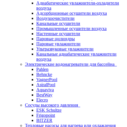
Адиабатические увлажнители-охладители
воздуха
Адсорбционные осушители воздуха
Воздухоочистители
Канальные осушители
Промышленные осушители воздуха
Настенные осушители
Паровые цилиндры
Паровые увлажнители
Ультразвуковые увлажнители
Канальные адиабатические увлажнители
воздуха
Электрические водонагреватели для бассейна
Pahlen
Behncke
VagnerPool
AstralPool
Aquaviva
BestWay
Elecro
Сосуды высокого давления
ESK Schultze
Frigopoint
BITZER
Тепловые насосы для нагрева или охлаждения