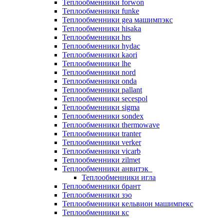
Теплообменники forwon
Теплообменники funke
Теплообменники gea машимпэкс
Теплообменники hisaka
Теплообменники hrs
Теплообменники hydac
Теплообменники kaori
Теплообменники lhe
Теплообменники nord
Теплообменники onda
Теплообменники pallant
Теплообменники secespol
Теплообменники sigma
Теплообменники sondex
Теплообменники thermowave
Теплообменники tranter
Теплообменники verker
Теплообменники vicarb
Теплообменники zilmet
Теплообменники анвитэк
Теплообменники игла
Теплообменники брант
Теплообменники зэо
Теплообменники кельвион машимпекс
Теплообменники кс