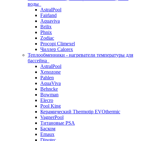
воды
AstralPool
Fairland
Aquaviva
Brilix
Phnix
Zodiac
Procopi Climexel
Чиллер Calorex
Теплообменники - нагреватели температуры для
бассейна
AstralPool
Xenozone
Pahlen
AquaViva
Behncke
Bowman
Elecro
Pool King
Керамический Thermotip EVOthermic
VagnerPool
Титановые PSA
Баском
Emaux
Dinotec