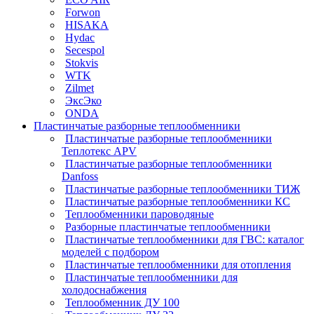
Forwon
HISAKA
Hydac
Secespol
Stokvis
WTK
Zilmet
ЭксЭко
ONDA
Пластинчатые разборные теплообменники
Пластинчатые разборные теплообменники
Теплотекс APV
Пластинчатые разборные теплообменники
Danfoss
Пластинчатые разборные теплообменники ТИЖ
Пластинчатые разборные теплообменники КC
Теплообменники пароводяные
Разборные пластинчатые теплообменники
Пластинчатые теплообменники для ГВС: каталог
моделей с подбором
Пластинчатые теплообменники для отопления
Пластинчатые теплообменники для
холодоснабжения
Теплообменник ДУ 100