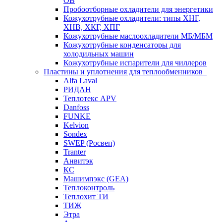
ОВ
Пробоотборные охладители для энергетики
Кожухотрубные охладители: типы ХНГ,
ХНВ, ХКГ, ХПГ
Кожухотрубные маслоохладители МБ/МБМ
Кожухотрубные конденсаторы для
холодильных машин
Кожухотрубные испарители для чиллеров
Пластины и уплотнения для теплообменников
Alfa Laval
РИДАН
Теплотекс APV
Danfoss
FUNKE
Kelvion
Sondex
SWEP (Росвеп)
Tranter
Анвитэк
КС
Машимпэкс (GEA)
Теплоконтроль
Теплохит ТИ
ТИЖ
Этра