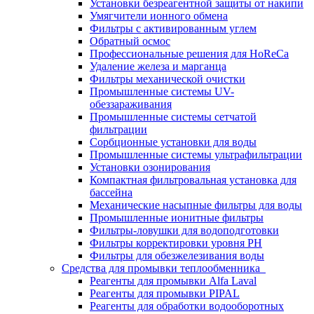
Установки безреагентной защиты от накипи
Умягчители ионного обмена
Фильтры с активированным углем
Обратный осмос
Профессиональные решения для HoReCa
Удаление железа и марганца
Фильтры механической очистки
Промышленные системы UV-
обеззараживания
Промышленные системы сетчатой
фильтрации
Сорбционные установки для воды
Промышленные системы ультрафильтрации
Установки озонирования
Компактная фильтровальная установка для
бассейна
Механические насыпные фильтры для воды
Промышленные ионитные фильтры
Фильтры-ловушки для водоподготовки
Фильтры корректировки уровня PH
Фильтры для обезжелезивания воды
Средства для промывки теплообменника
Реагенты для промывки Alfa Laval
Реагенты для промывки PIPAL
Реагенты для обработки водооборотных