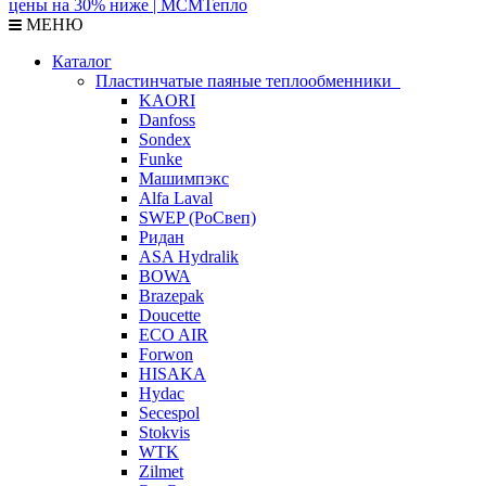
МЕНЮ
Каталог
Пластинчатые паяные теплообменники
KAORI
Danfoss
Sondex
Funke
Машимпэкс
Alfa Laval
SWEP (РоСвеп)
Ридан
ASA Hydralik
BOWA
Brazepak
Doucette
ECO AIR
Forwon
HISAKA
Hydac
Secespol
Stokvis
WTK
Zilmet