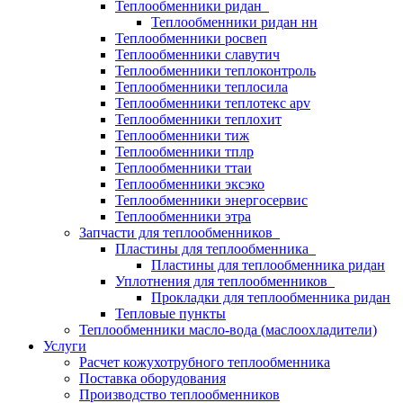
Теплообменники ридан
Теплообменники ридан нн
Теплообменники росвеп
Теплообменники славутич
Теплообменники теплоконтроль
Теплообменники теплосила
Теплообменники теплотекс apv
Теплообменники теплохит
Теплообменники тиж
Теплообменники тплр
Теплообменники ттаи
Теплообменники эксэко
Теплообменники энергосервис
Теплообменники этра
Запчасти для теплообменников
Пластины для теплообменника
Пластины для теплообменника ридан
Уплотнения для теплообменников
Прокладки для теплообменника ридан
Тепловые пункты
Теплообменники масло-вода (маслоохладители)
Услуги
Расчет кожухотрубного теплообменника
Поставка
оборудования
Производство теплообменников