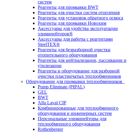
систем
Реагенты для промывки BWT
Реагенты для очистки систем отопления
Реагенты для установок обратного осмоса
Реагенты для промывки Новохим
Аксессуары для удобства эксплуатации
элиминейторов®
Аксессуары для работы с реагентами
SteelTEX®
Реагенты для безразборной очистки
отопительного оборудования
Реагенты для нейтрализации, пассивации и
утилизации
Реагенты и оборудование для разборной
очистки пластинчатых теплообменников
Оборудование для промывки теплообменников
Pump Eliminate (PIPAL)
GEL
BWT
Alfa Laval CIP
Комбинированные для теплообменного
оборудования и инженерных систем
Персональные элиминейторы для
теплообменного оборудования
Rothenberger