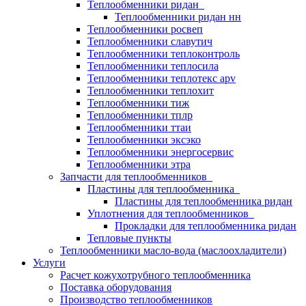
Теплообменники ридан
Теплообменники ридан нн
Теплообменники росвеп
Теплообменники славутич
Теплообменники теплоконтроль
Теплообменники теплосила
Теплообменники теплотекс apv
Теплообменники теплохит
Теплообменники тиж
Теплообменники тплр
Теплообменники ттаи
Теплообменники эксэко
Теплообменники энергосервис
Теплообменники этра
Запчасти для теплообменников
Пластины для теплообменника
Пластины для теплообменника ридан
Уплотнения для теплообменников
Прокладки для теплообменника ридан
Тепловые пункты
Теплообменники масло-вода (маслоохладители)
Услуги
Расчет кожухотрубного теплообменника
Поставка
оборудования
Производство теплообменников