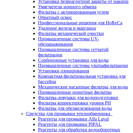
Установки безреагентной защиты от накипи
Умягчители ионного обмена
Фильтры с активированным углем
Обратный осмос
Профессиональные решения для HoReCa
Удаление железа и марганца
Фильтры механической очистки
Промышленные системы UV-
обеззараживания
Промышленные системы сетчатой
фильтрации
Сорбционные установки для воды
Промышленные системы ультрафильтрации
Установки озонирования
Компактная фильтровальная установка для
бассейна
Механические насыпные фильтры для воды
Промышленные ионитные фильтры
Фильтры-ловушки для водоподготовки
Фильтры корректировки уровня PH
Фильтры для обезжелезивания воды
Средства для промывки теплообменника
Реагенты для промывки Alfa Laval
Реагенты для промывки PIPAL
Реагенты для обработки водооборотных