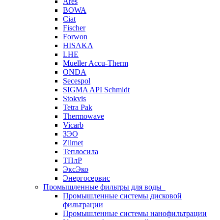
Ares
BOWA
Ciat
Fischer
Forwon
HISAKA
LHE
Mueller Accu-Therm
ONDA
Secespol
SIGMA API Schmidt
Stokvis
Tetra Pak
Thermowave
Vicarb
ЗЭО
Zilmet
Теплосила
ТПлР
ЭксЭко
Энергосервис
Промышленные фильтры для воды
Промышленные системы дисковой
фильтрации
Промышленные системы нанофильтрации