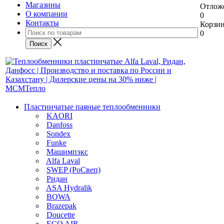
Магазины
Отлож
О компании
0
Контакты
Корзи
0
Пластинчатые паяные теплообменники
KAORI
Danfoss
Sondex
Funke
Машимпэкс
Alfa Laval
SWEP (РоСвеп)
Ридан
ASA Hydralik
BOWA
Brazepak
Doucette
ECO AIR