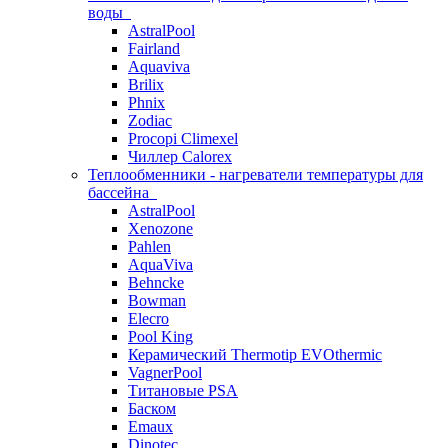
воды
AstralPool
Fairland
Aquaviva
Brilix
Phnix
Zodiac
Procopi Climexel
Чиллер Calorex
Теплообменники - нагреватели температуры для
бассейна
AstralPool
Xenozone
Pahlen
AquaViva
Behncke
Bowman
Elecro
Pool King
Керамический Thermotip EVOthermic
VagnerPool
Титановые PSA
Баском
Emaux
Dinotec