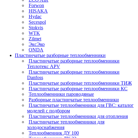
Forwon
HISAKA
Hydac
Secespol
Stokvis
WTK
Zilmet
ЭксЭко
ONDA
Пластинчатые разборные теплообменники
Пластинчатые разборные теплообменники
Теплотекс APV
Пластинчатые разборные теплообменники
Danfoss
Пластинчатые разборные теплообменники ТИЖ
Пластинчатые разборные теплообменники КC
Теплообменники пароводяные
Разборные пластинчатые теплообменники
Пластинчатые теплообменники для ГВС: каталог
моделей с подбором
Пластинчатые теплообменники для отопления
Пластинчатые теплообменники для
холодоснабжения
Теплообменник ДУ 100