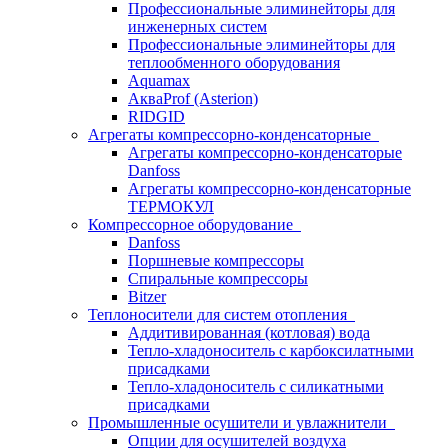
Профессиональные элиминейторы для
инженерных систем
Профессиональные элиминейторы для
теплообменного оборудования
Aquamax
АкваProf (Asterion)
RIDGID
Агрегаты компрессорно-конденсаторные
Агрегаты компрессорно-конденсаторые
Danfoss
Агрегаты компрессорно-конденсаторные
ТЕРМОКУЛ
Компрессорное оборудование
Danfoss
Поршневые компрессоры
Спиральные компрессоры
Bitzer
Теплоносители для систем отопления
Аддитивированная (котловая) вода
Тепло-хладоноситель с карбоксилатными
присадками
Тепло-хладоноситель с силикатными
присадками
Промышленные осушители и увлажнители
Опции для осушителей воздуха