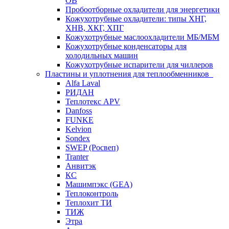
ОВ
Пробоотборные охладители для энергетики
Кожухотрубные охладители: типы ХНГ,
ХНВ, ХКГ, ХПГ
Кожухотрубные маслоохладители МБ/МБМ
Кожухотрубные конденсаторы для
холодильных машин
Кожухотрубные испарители для чиллеров
Пластины и уплотнения для теплообменников
Alfa Laval
РИДАН
Теплотекс APV
Danfoss
FUNKE
Kelvion
Sondex
SWEP (Росвеп)
Tranter
Анвитэк
КС
Машимпэкс (GEA)
Теплоконтроль
Теплохит ТИ
ТИЖ
Этра