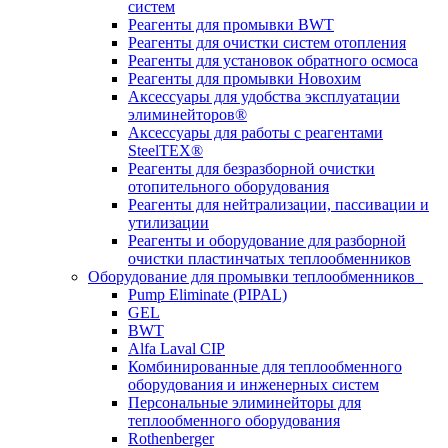
систем
Реагенты для промывки BWT
Реагенты для очистки систем отопления
Реагенты для установок обратного осмоса
Реагенты для промывки Новохим
Аксессуары для удобства эксплуатации
элиминейторов®
Аксессуары для работы с реагентами
SteelTEX®
Реагенты для безразборной очистки
отопительного оборудования
Реагенты для нейтрализации, пассивации и
утилизации
Реагенты и оборудование для разборной
очистки пластинчатых теплообменников
Оборудование для промывки теплообменников
Pump Eliminate (PIPAL)
GEL
BWT
Alfa Laval CIP
Комбинированные для теплообменного
оборудования и инженерных систем
Персональные элиминейторы для
теплообменного оборудования
Rothenberger