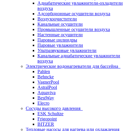
Адиабатические увлажнители-охладители
воздуха
Адсорбционные осушители воздуха
Воздухоочистители
Канальные осушители
Промышленные осушители воздуха
Настенные осушители
Паровые цилиндры
Паровые увлажнители
Ультразвуковые увлажнители
Канальные адиабатические увлажнители
воздуха
Электрические водонагреватели для бассейна
Pahlen
Behncke
VagnerPool
AstralPool
Aquaviva
BestWay
Elecro
Сосуды высокого давления
ESK Schultze
Frigopoint
BITZER
Тепловые насосы для нагрева или охлаждения