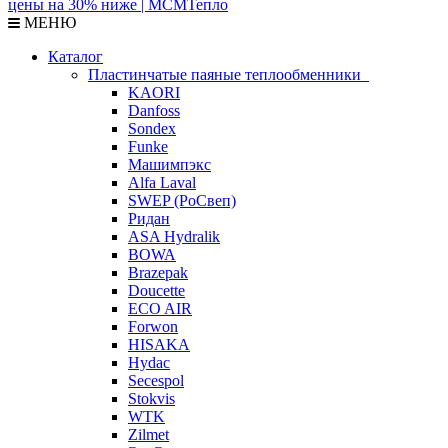
МЕНЮ
Каталог
Пластинчатые паяные теплообменники
KAORI
Danfoss
Sondex
Funke
Машимпэкс
Alfa Laval
SWEP (РоСвеп)
Ридан
ASA Hydralik
BOWA
Brazepak
Doucette
ECO AIR
Forwon
HISAKA
Hydac
Secespol
Stokvis
WTK
Zilmet