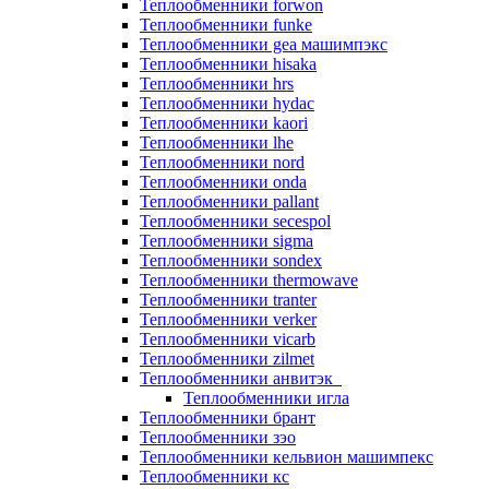
Теплообменники forwon
Теплообменники funke
Теплообменники gea машимпэкс
Теплообменники hisaka
Теплообменники hrs
Теплообменники hydac
Теплообменники kaori
Теплообменники lhe
Теплообменники nord
Теплообменники onda
Теплообменники pallant
Теплообменники secespol
Теплообменники sigma
Теплообменники sondex
Теплообменники thermowave
Теплообменники tranter
Теплообменники verker
Теплообменники vicarb
Теплообменники zilmet
Теплообменники анвитэк
Теплообменники игла
Теплообменники брант
Теплообменники зэо
Теплообменники кельвион машимпекс
Теплообменники кс