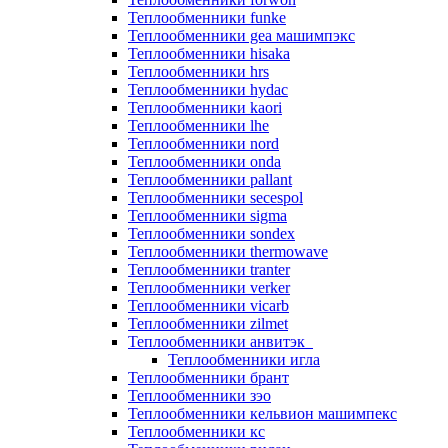
Теплообменники funke
Теплообменники gea машимпэкс
Теплообменники hisaka
Теплообменники hrs
Теплообменники hydac
Теплообменники kaori
Теплообменники lhe
Теплообменники nord
Теплообменники onda
Теплообменники pallant
Теплообменники secespol
Теплообменники sigma
Теплообменники sondex
Теплообменники thermowave
Теплообменники tranter
Теплообменники verker
Теплообменники vicarb
Теплообменники zilmet
Теплообменники анвитэк
Теплообменники игла
Теплообменники брант
Теплообменники зэо
Теплообменники кельвион машимпекс
Теплообменники кс