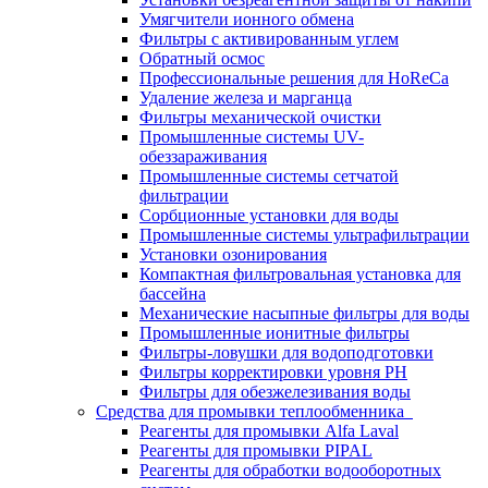
Умягчители ионного обмена
Фильтры с активированным углем
Обратный осмос
Профессиональные решения для HoReCa
Удаление железа и марганца
Фильтры механической очистки
Промышленные системы UV-
обеззараживания
Промышленные системы сетчатой
фильтрации
Сорбционные установки для воды
Промышленные системы ультрафильтрации
Установки озонирования
Компактная фильтровальная установка для
бассейна
Механические насыпные фильтры для воды
Промышленные ионитные фильтры
Фильтры-ловушки для водоподготовки
Фильтры корректировки уровня PH
Фильтры для обезжелезивания воды
Средства для промывки теплообменника
Реагенты для промывки Alfa Laval
Реагенты для промывки PIPAL
Реагенты для обработки водооборотных