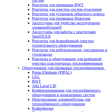
систем
Реагенты для промывки BWT
Реагенты для очистки систем отопления
Реагенты для установок обратного осмоса
Реагенты для промывки Новохим
Аксессуары для удобства эксплуатации
элиминейторов®
Аксессуары для работы с реагентами
SteelTEX®
Реагенты для безразборной очистки
отопительного оборудования
Реагенты для нейтрализации, пассивации и
утилизации
Реагенты и оборудование для разборной
очистки пластинчатых теплообменников
Оборудование для промывки теплообменников
Pump Eliminate (PIPAL)
GEL
BWT
Alfa Laval CIP
Комбинированные для теплообменного
оборудования и инженерных систем
Персональные элиминейторы для
теплообменного оборудования
Rothenberger