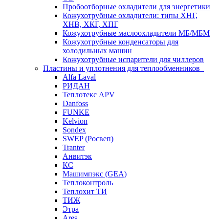
Пробоотборные охладители для энергетики
Кожухотрубные охладители: типы ХНГ,
ХНВ, ХКГ, ХПГ
Кожухотрубные маслоохладители МБ/МБМ
Кожухотрубные конденсаторы для
холодильных машин
Кожухотрубные испарители для чиллеров
Пластины и уплотнения для теплообменников
Alfa Laval
РИДАН
Теплотекс APV
Danfoss
FUNKE
Kelvion
Sondex
SWEP (Росвеп)
Tranter
Анвитэк
КС
Машимпэкс (GEA)
Теплоконтроль
Теплохит ТИ
ТИЖ
Этра
Ares