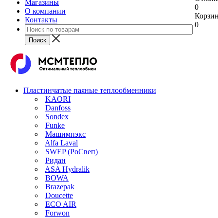
Магазины
0
О компании
Корзи
Контакты
0
Пластинчатые паяные теплообменники
KAORI
Danfoss
Sondex
Funke
Машимпэкс
Alfa Laval
SWEP (РоСвеп)
Ридан
ASA Hydralik
BOWA
Brazepak
Doucette
ECO AIR
Forwon