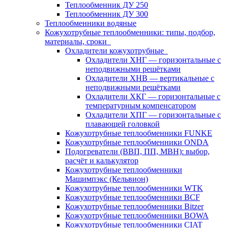
Теплообменник ДУ 250
Теплообменник ДУ 300
Теплообменники водяные
Кожухотрубные теплообменники: типы, подбор,
материалы, сроки
Охладители кожухотрубные
Охладители ХНГ — горизонтальные с
неподвижными решётками
Охладители ХНВ — вертикальные с
неподвижными решётками
Охладители ХКГ — горизонтальные с
температурным компенсатором
Охладители ХПГ — горизонтальные с
плавающей головкой
Кожухотрубные теплообменники FUNKE
Кожухотрубные теплообменники ONDA
Подогреватели (ВВП, ПП, МВН): выбор,
расчёт и калькулятор
Кожухотрубные теплообменники
Машимпэкс (Кельвион)
Кожухотрубные теплообменники WTK
Кожухотрубные теплообменники BCF
Кожухотрубные теплообменники Bitzer
Кожухотрубные теплообменники BOWA
Кожухотрубные теплообменники CIAT