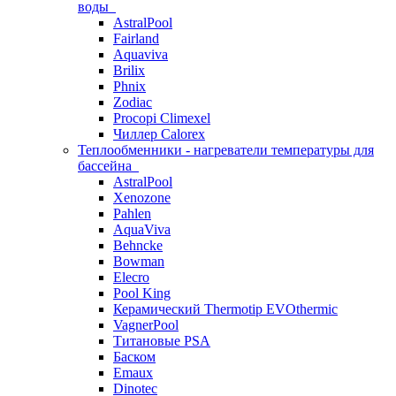
воды
AstralPool
Fairland
Aquaviva
Brilix
Phnix
Zodiac
Procopi Climexel
Чиллер Calorex
Теплообменники - нагреватели температуры для
бассейна
AstralPool
Xenozone
Pahlen
AquaViva
Behncke
Bowman
Elecro
Pool King
Керамический Thermotip EVOthermic
VagnerPool
Титановые PSA
Баском
Emaux
Dinotec