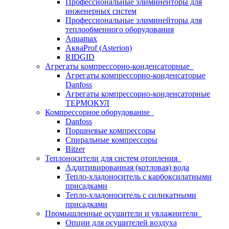
Профессиональные элиминейторы для
инженерных систем
Профессиональные элиминейторы для
теплообменного оборудования
Aquamax
АкваProf (Asterion)
RIDGID
Агрегаты компрессорно-конденсаторные
Агрегаты компрессорно-конденсаторые
Danfoss
Агрегаты компрессорно-конденсаторные
ТЕРМОКУЛ
Компрессорное оборудование
Danfoss
Поршневые компрессоры
Спиральные компрессоры
Bitzer
Теплоносители для систем отопления
Аддитивированная (котловая) вода
Тепло-хладоноситель с карбоксилатными
присадками
Тепло-хладоноситель с силикатными
присадками
Промышленные осушители и увлажнители
Опции для осушителей воздуха