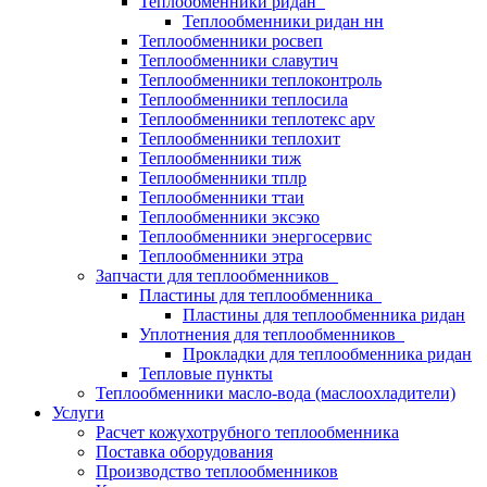
Теплообменники ридан
Теплообменники ридан нн
Теплообменники росвеп
Теплообменники славутич
Теплообменники теплоконтроль
Теплообменники теплосила
Теплообменники теплотекс apv
Теплообменники теплохит
Теплообменники тиж
Теплообменники тплр
Теплообменники ттаи
Теплообменники эксэко
Теплообменники энергосервис
Теплообменники этра
Запчасти для теплообменников
Пластины для теплообменника
Пластины для теплообменника ридан
Уплотнения для теплообменников
Прокладки для теплообменника ридан
Тепловые пункты
Теплообменники масло-вода (маслоохладители)
Услуги
Расчет кожухотрубного теплообменника
Поставка
оборудования
Производство теплообменников