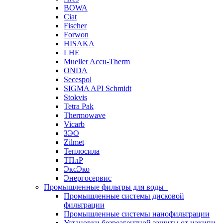
BOWA
Ciat
Fischer
Forwon
HISAKA
LHE
Mueller Accu-Therm
ONDA
Secespol
SIGMA API Schmidt
Stokvis
Tetra Pak
Thermowave
Vicarb
ЗЭО
Zilmet
Теплосила
ТПлР
ЭксЭко
Энергосервис
Промышленные фильтры для воды
Промышленные системы дисковой
фильтрации
Промышленные системы нанофильтрации
Установки безреагентной защиты от накипи