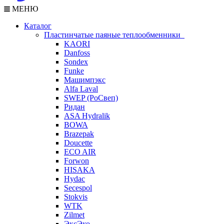
МЕНЮ
Каталог
Пластинчатые паяные теплообменники
KAORI
Danfoss
Sondex
Funke
Машимпэкс
Alfa Laval
SWEP (РоСвеп)
Ридан
ASA Hydralik
BOWA
Brazepak
Doucette
ECO AIR
Forwon
HISAKA
Hydac
Secespol
Stokvis
WTK
Zilmet
ЭксЭко