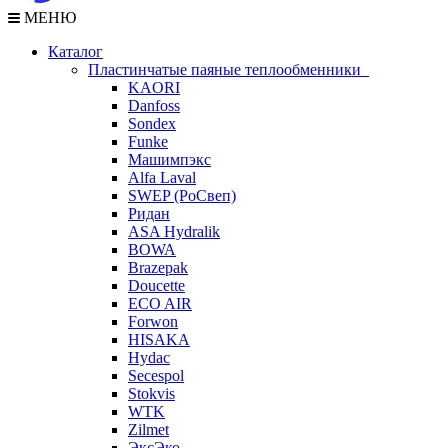
МЕНЮ
Каталог
Пластинчатые паяные теплообменники
KAORI
Danfoss
Sondex
Funke
Машимпэкс
Alfa Laval
SWEP (РоСвеп)
Ридан
ASA Hydralik
BOWA
Brazepak
Doucette
ECO AIR
Forwon
HISAKA
Hydac
Secespol
Stokvis
WTK
Zilmet
ЭксЭко