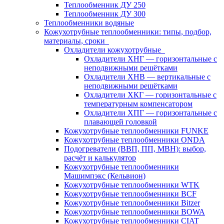
Теплообменник ДУ 250
Теплообменник ДУ 300
Теплообменники водяные
Кожухотрубные теплообменники: типы, подбор,
материалы, сроки
Охладители кожухотрубные
Охладители ХНГ — горизонтальные с
неподвижными решётками
Охладители ХНВ — вертикальные с
неподвижными решётками
Охладители ХКГ — горизонтальные с
температурным компенсатором
Охладители ХПГ — горизонтальные с
плавающей головкой
Кожухотрубные теплообменники FUNKE
Кожухотрубные теплообменники ONDA
Подогреватели (ВВП, ПП, МВН): выбор,
расчёт и калькулятор
Кожухотрубные теплообменники
Машимпэкс (Кельвион)
Кожухотрубные теплообменники WTK
Кожухотрубные теплообменники BCF
Кожухотрубные теплообменники Bitzer
Кожухотрубные теплообменники BOWA
Кожухотрубные теплообменники CIAT