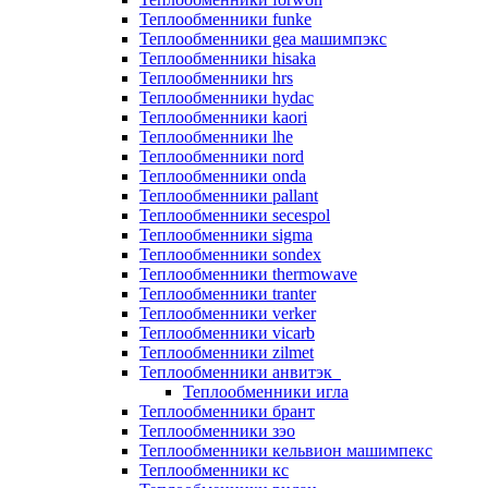
Теплообменники funke
Теплообменники gea машимпэкс
Теплообменники hisaka
Теплообменники hrs
Теплообменники hydac
Теплообменники kaori
Теплообменники lhe
Теплообменники nord
Теплообменники onda
Теплообменники pallant
Теплообменники secespol
Теплообменники sigma
Теплообменники sondex
Теплообменники thermowave
Теплообменники tranter
Теплообменники verker
Теплообменники vicarb
Теплообменники zilmet
Теплообменники анвитэк
Теплообменники игла
Теплообменники брант
Теплообменники зэо
Теплообменники кельвион машимпекс
Теплообменники кс