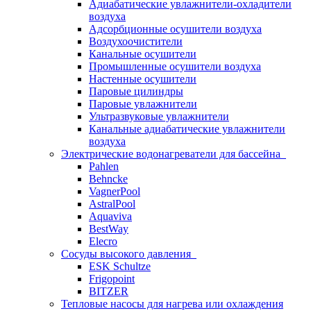
Адиабатические увлажнители-охладители
воздуха
Адсорбционные осушители воздуха
Воздухоочистители
Канальные осушители
Промышленные осушители воздуха
Настенные осушители
Паровые цилиндры
Паровые увлажнители
Ультразвуковые увлажнители
Канальные адиабатические увлажнители
воздуха
Электрические водонагреватели для бассейна
Pahlen
Behncke
VagnerPool
AstralPool
Aquaviva
BestWay
Elecro
Сосуды высокого давления
ESK Schultze
Frigopoint
BITZER
Тепловые насосы для нагрева или охлаждения