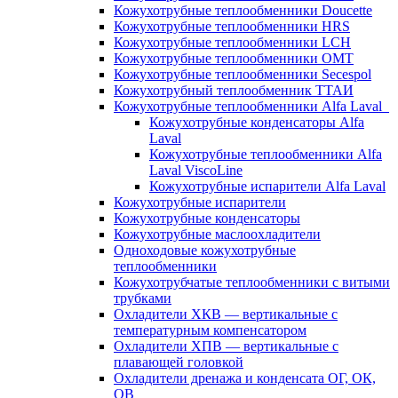
Кожухотрубные теплообменники Doucette
Кожухотрубные теплообменники HRS
Кожухотрубные теплообменники LCH
Кожухотрубные теплообменники OMT
Кожухотрубные теплообменники Secespol
Кожухотрубный теплообменник ТТАИ
Кожухотрубные теплообменники Alfa Laval
Кожухотрубные конденсаторы Alfa
Laval
Кожухотрубные теплообменники Alfa
Laval ViscoLine
Кожухотрубные испарители Alfa Laval
Кожухотрубные испарители
Кожухотрубные конденсаторы
Кожухотрубные маслоохладители
Одноходовые кожухотрубные
теплообменники
Кожухотрубчатые теплообменники с витыми
трубками
Охладители ХКВ — вертикальные с
температурным компенсатором
Охладители ХПВ — вертикальные с
плавающей головкой
Охладители дренажа и конденсата ОГ, ОК,
ОВ