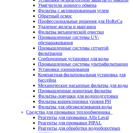
Умягчители ионного обмена
Фильтры с активированным углем
Обратный осмос
Профессиональные решения для HoReCa
Удаление железа и марганца
Фильтры механической очистки
Промышленные системы UV-
обеззараживания
Промышленные системы сетчатой
фильтрации
Сорбционные установки для воды
Промышленные системы ультрафильтрации
Установки озонирования
Компактная фильтровальная установка для
бассейна
Механические насыпные фильтры для воды
Промышленные ионитные фильтры
Фильтры-ловушки для водоподготовки
Фильтры корректировки уровня PH
Фильтры для обезжелезивания воды
Средства для промывки теплообменника
Реагенты для промывки Alfa Laval
Реагенты для промывки PIPAL
Реагенты для обработки водооборотных