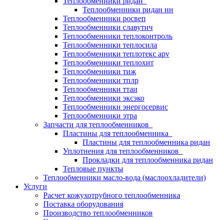
Теплообменники ридан
Теплообменники ридан нн
Теплообменники росвеп
Теплообменники славутич
Теплообменники теплоконтроль
Теплообменники теплосила
Теплообменники теплотекс apv
Теплообменники теплохит
Теплообменники тиж
Теплообменники тплр
Теплообменники ттаи
Теплообменники эксэко
Теплообменники энергосервис
Теплообменники этра
Запчасти для теплообменников
Пластины для теплообменника
Пластины для теплообменника ридан
Уплотнения для теплообменников
Прокладки для теплообменника ридан
Тепловые пункты
Теплообменники масло-вода (маслоохладители)
Услуги
Расчет кожухотрубного теплообменника
Поставка
оборудования
Производство теплообменников