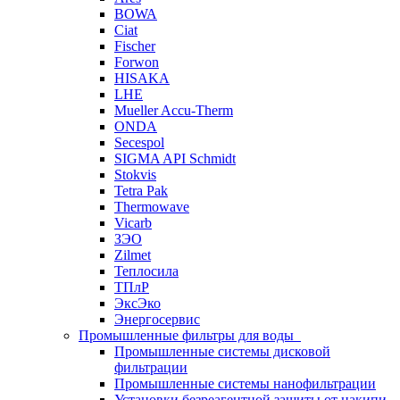
BOWA
Ciat
Fischer
Forwon
HISAKA
LHE
Mueller Accu-Therm
ONDA
Secespol
SIGMA API Schmidt
Stokvis
Tetra Pak
Thermowave
Vicarb
ЗЭО
Zilmet
Теплосила
ТПлР
ЭксЭко
Энергосервис
Промышленные фильтры для воды
Промышленные системы дисковой
фильтрации
Промышленные системы нанофильтрации
Установки безреагентной защиты от накипи