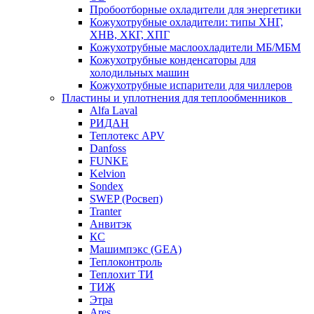
Пробоотборные охладители для энергетики
Кожухотрубные охладители: типы ХНГ,
ХНВ, ХКГ, ХПГ
Кожухотрубные маслоохладители МБ/МБМ
Кожухотрубные конденсаторы для
холодильных машин
Кожухотрубные испарители для чиллеров
Пластины и уплотнения для теплообменников
Alfa Laval
РИДАН
Теплотекс APV
Danfoss
FUNKE
Kelvion
Sondex
SWEP (Росвеп)
Tranter
Анвитэк
КС
Машимпэкс (GEA)
Теплоконтроль
Теплохит ТИ
ТИЖ
Этра
Ares