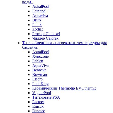
воды
AstralPool
Fairland
Aquaviva
Brilix
Phnix
Zodiac
Procopi Climexel
Чиллер Calorex
Теплообменники - нагреватели температуры для
бассейна
AstralPool
Xenozone
Pahlen
AquaViva
Behncke
Bowman
Elecro
Pool King
Керамический Thermotip EVOthermic
VagnerPool
Титановые PSA
Баском
Emaux
Dinotec