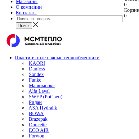
Магазины
0
О компании
Корзи
Контакты
0
Пластинчатые паяные теплообменники
KAORI
Danfoss
Sondex
Funke
Машимпэкс
Alfa Laval
SWEP (РоСвеп)
Ридан
ASA Hydralik
BOWA
Brazepak
Doucette
ECO AIR
Forwon