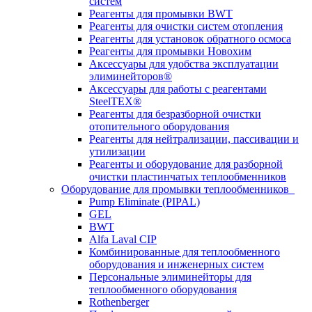
систем
Реагенты для промывки BWT
Реагенты для очистки систем отопления
Реагенты для установок обратного осмоса
Реагенты для промывки Новохим
Аксессуары для удобства эксплуатации
элиминейторов®
Аксессуары для работы с реагентами
SteelTEX®
Реагенты для безразборной очистки
отопительного оборудования
Реагенты для нейтрализации, пассивации и
утилизации
Реагенты и оборудование для разборной
очистки пластинчатых теплообменников
Оборудование для промывки теплообменников
Pump Eliminate (PIPAL)
GEL
BWT
Alfa Laval CIP
Комбинированные для теплообменного
оборудования и инженерных систем
Персональные элиминейторы для
теплообменного оборудования
Rothenberger