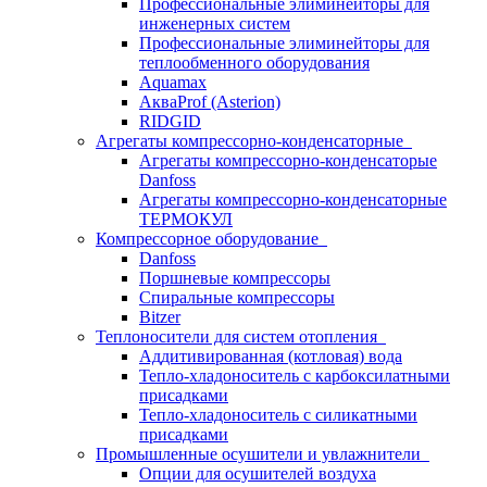
Профессиональные элиминейторы для
инженерных систем
Профессиональные элиминейторы для
теплообменного оборудования
Aquamax
АкваProf (Asterion)
RIDGID
Агрегаты компрессорно-конденсаторные
Агрегаты компрессорно-конденсаторые
Danfoss
Агрегаты компрессорно-конденсаторные
ТЕРМОКУЛ
Компрессорное оборудование
Danfoss
Поршневые компрессоры
Спиральные компрессоры
Bitzer
Теплоносители для систем отопления
Аддитивированная (котловая) вода
Тепло-хладоноситель с карбоксилатными
присадками
Тепло-хладоноситель с силикатными
присадками
Промышленные осушители и увлажнители
Опции для осушителей воздуха