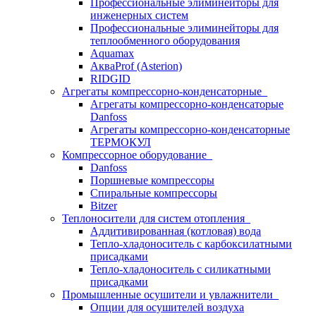
Профессиональные элиминейторы для
инженерных систем
Профессиональные элиминейторы для
теплообменного оборудования
Aquamax
АкваProf (Asterion)
RIDGID
Агрегаты компрессорно-конденсаторные
Агрегаты компрессорно-конденсаторые
Danfoss
Агрегаты компрессорно-конденсаторные
ТЕРМОКУЛ
Компрессорное оборудование
Danfoss
Поршневые компрессоры
Спиральные компрессоры
Bitzer
Теплоносители для систем отопления
Аддитивированная (котловая) вода
Тепло-хладоноситель с карбоксилатными
присадками
Тепло-хладоноситель с силикатными
присадками
Промышленные осушители и увлажнители
Опции для осушителей воздуха