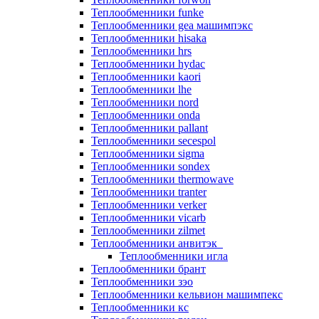
Теплообменники funke
Теплообменники gea машимпэкс
Теплообменники hisaka
Теплообменники hrs
Теплообменники hydac
Теплообменники kaori
Теплообменники lhe
Теплообменники nord
Теплообменники onda
Теплообменники pallant
Теплообменники secespol
Теплообменники sigma
Теплообменники sondex
Теплообменники thermowave
Теплообменники tranter
Теплообменники verker
Теплообменники vicarb
Теплообменники zilmet
Теплообменники анвитэк
Теплообменники игла
Теплообменники брант
Теплообменники зэо
Теплообменники кельвион машимпекс
Теплообменники кс