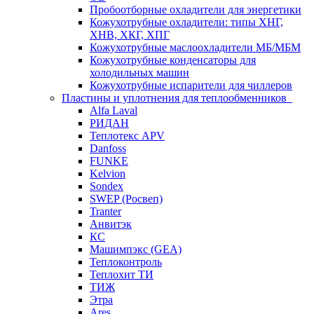
Пробоотборные охладители для энергетики
Кожухотрубные охладители: типы ХНГ,
ХНВ, ХКГ, ХПГ
Кожухотрубные маслоохладители МБ/МБМ
Кожухотрубные конденсаторы для
холодильных машин
Кожухотрубные испарители для чиллеров
Пластины и уплотнения для теплообменников
Alfa Laval
РИДАН
Теплотекс APV
Danfoss
FUNKE
Kelvion
Sondex
SWEP (Росвеп)
Tranter
Анвитэк
КС
Машимпэкс (GEA)
Теплоконтроль
Теплохит ТИ
ТИЖ
Этра
Ares