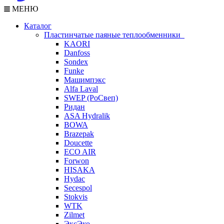
МЕНЮ
Каталог
Пластинчатые паяные теплообменники
KAORI
Danfoss
Sondex
Funke
Машимпэкс
Alfa Laval
SWEP (РоСвеп)
Ридан
ASA Hydralik
BOWA
Brazepak
Doucette
ECO AIR
Forwon
HISAKA
Hydac
Secespol
Stokvis
WTK
Zilmet
ЭксЭко