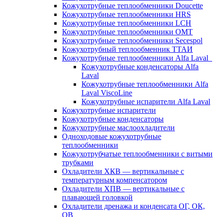
Кожухотрубные теплообменники Doucette
Кожухотрубные теплообменники HRS
Кожухотрубные теплообменники LCH
Кожухотрубные теплообменники OMT
Кожухотрубные теплообменники Secespol
Кожухотрубный теплообменник ТТАИ
Кожухотрубные теплообменники Alfa Laval
Кожухотрубные конденсаторы Alfa
Laval
Кожухотрубные теплообменники Alfa
Laval ViscoLine
Кожухотрубные испарители Alfa Laval
Кожухотрубные испарители
Кожухотрубные конденсаторы
Кожухотрубные маслоохладители
Одноходовые кожухотрубные
теплообменники
Кожухотрубчатые теплообменники с витыми
трубками
Охладители ХКВ — вертикальные с
температурным компенсатором
Охладители ХПВ — вертикальные с
плавающей головкой
Охладители дренажа и конденсата ОГ, ОК,
ОВ