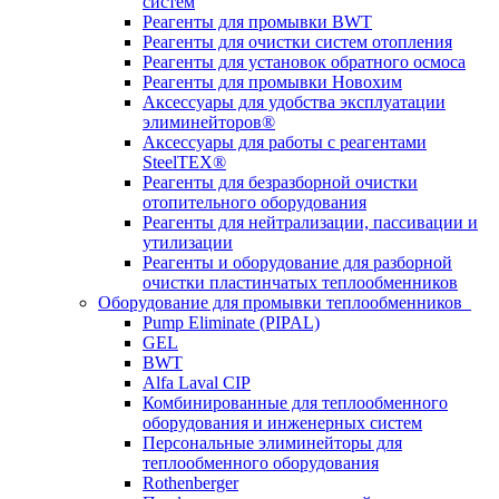
систем
Реагенты для промывки BWT
Реагенты для очистки систем отопления
Реагенты для установок обратного осмоса
Реагенты для промывки Новохим
Аксессуары для удобства эксплуатации
элиминейторов®
Аксессуары для работы с реагентами
SteelTEX®
Реагенты для безразборной очистки
отопительного оборудования
Реагенты для нейтрализации, пассивации и
утилизации
Реагенты и оборудование для разборной
очистки пластинчатых теплообменников
Оборудование для промывки теплообменников
Pump Eliminate (PIPAL)
GEL
BWT
Alfa Laval CIP
Комбинированные для теплообменного
оборудования и инженерных систем
Персональные элиминейторы для
теплообменного оборудования
Rothenberger