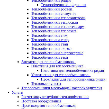
Теплообменники ридан
Теплообменники ридан нн
Теплообменники росвеп
Теплообменники славутич
Теплообменники теплоконтроль
Теплообменники теплосила
Теплообменники теплотекс apv
Теплообменники теплохит
Теплообменники тиж
Теплообменники тплр
Теплообменники ттаи
Теплообменники эксэко
Теплообменники энергосервис
Теплообменники этра
Запчасти для теплообменников
Пластины для теплообменника
Пластины для теплообменника ридан
Уплотнения для теплообменников
Прокладки для теплообменника ридан
Тепловые пункты
Теплообменники масло-вода (маслоохладители)
Услуги
Расчет кожухотрубного теплообменника
Поставка
оборудования
Производство теплообменников