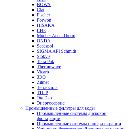
BOWA
Ciat
Fischer
Forwon
HISAKA
LHE
Mueller Accu-Therm
ONDA
Secespol
SIGMA API Schmidt
Stokvis
Tetra Pak
Thermowave
Vicarb
ЗЭО
Zilmet
Теплосила
ТПлР
ЭксЭко
Энергосервис
Промышленные фильтры для воды
Промышленные системы дисковой
фильтрации
Промышленные системы нанофильтрации
Установки безреагентной защиты от накипи