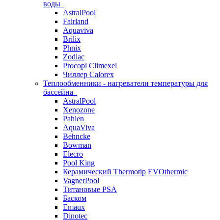
воды
AstralPool
Fairland
Aquaviva
Brilix
Phnix
Zodiac
Procopi Climexel
Чиллер Calorex
Теплообменники - нагреватели температуры для
бассейна
AstralPool
Xenozone
Pahlen
AquaViva
Behncke
Bowman
Elecro
Pool King
Керамический Thermotip EVOthermic
VagnerPool
Титановые PSA
Баском
Emaux
Dinotec