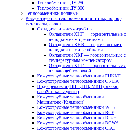
Теплообменник ДУ 250
Теплообменник ДУ 300
Теплообменники водяные
Кожухотрубные теплообменники: типы, подбор,
материалы, сроки
Охладители кожухотрубные
Охладители ХНГ — горизонтальные с
неподвижными решётками
Охладители ХНВ — вертикальные с
неподвижными решётками
Охладители ХКГ — горизонтальные с
температурным компенсатором
Охладители ХПГ — горизонтальные с
плавающей головкой
Кожухотрубные теплообменники FUNKE
Кожухотрубные теплообменники ONDA
Подогреватели (ВВП, ПП, МВН): выбор,
расчёт и калькулятор
Кожухотрубные теплообменники
Машимпэкс (Кельвион)
Кожухотрубные теплообменники WTK
Кожухотрубные теплообменники BCF
Кожухотрубные теплообменники Bitzer
Кожухотрубные теплообменники BOWA
Кожухотрубные теплообменники CIAT