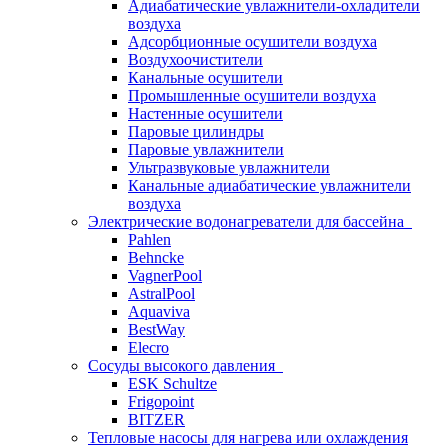
Адиабатические увлажнители-охладители
воздуха
Адсорбционные осушители воздуха
Воздухоочистители
Канальные осушители
Промышленные осушители воздуха
Настенные осушители
Паровые цилиндры
Паровые увлажнители
Ультразвуковые увлажнители
Канальные адиабатические увлажнители
воздуха
Электрические водонагреватели для бассейна
Pahlen
Behncke
VagnerPool
AstralPool
Aquaviva
BestWay
Elecro
Сосуды высокого давления
ESK Schultze
Frigopoint
BITZER
Тепловые насосы для нагрева или охлаждения