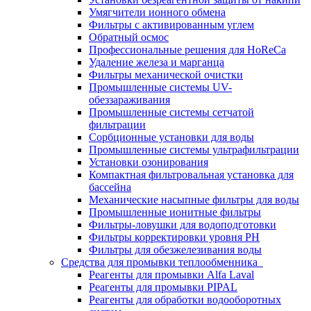
Умягчители ионного обмена
Фильтры с активированным углем
Обратный осмос
Профессиональные решения для HoReCa
Удаление железа и марганца
Фильтры механической очистки
Промышленные системы UV-
обеззараживания
Промышленные системы сетчатой
фильтрации
Сорбционные установки для воды
Промышленные системы ультрафильтрации
Установки озонирования
Компактная фильтровальная установка для
бассейна
Механические насыпные фильтры для воды
Промышленные ионитные фильтры
Фильтры-ловушки для водоподготовки
Фильтры корректировки уровня PH
Фильтры для обезжелезивания воды
Средства для промывки теплообменника
Реагенты для промывки Alfa Laval
Реагенты для промывки PIPAL
Реагенты для обработки водооборотных