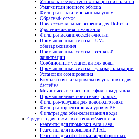
Установки безреагентной защиты от накипи
Умягчители ионного обмена
Фильтры с активированным углем
Обратный осмос
Профессиональные решения для HoReCa
Удаление железа и марганца
Фильтры механической очистки
Промышленные системы UV-
обеззараживания
Промышленные системы сетчатой
фильтрации
Сорбционные установки для воды
Промышленные системы ультрафильтрации
Установки озонирования
Компактная фильтровальная установка для
бассейна
Механические насыпные фильтры для воды
Промышленные ионитные фильтры
Фильтры-ловушки для водоподготовки
Фильтры корректировки уровня PH
Фильтры для обезжелезивания воды
Средства для промывки теплообменника
Реагенты для промывки Alfa Laval
Реагенты для промывки PIPAL
Реагенты для обработки водооборотных