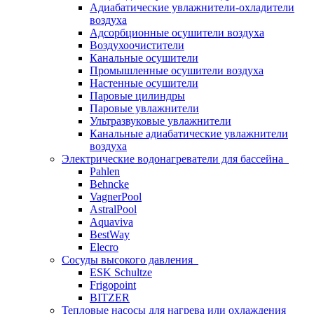
Адиабатические увлажнители-охладители
воздуха
Адсорбционные осушители воздуха
Воздухоочистители
Канальные осушители
Промышленные осушители воздуха
Настенные осушители
Паровые цилиндры
Паровые увлажнители
Ультразвуковые увлажнители
Канальные адиабатические увлажнители
воздуха
Электрические водонагреватели для бассейна
Pahlen
Behncke
VagnerPool
AstralPool
Aquaviva
BestWay
Elecro
Сосуды высокого давления
ESK Schultze
Frigopoint
BITZER
Тепловые насосы для нагрева или охлаждения