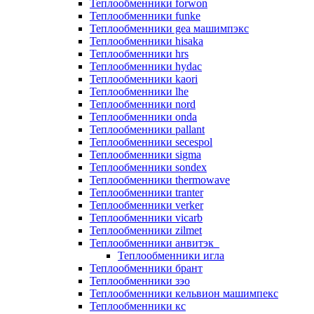
Теплообменники forwon
Теплообменники funke
Теплообменники gea машимпэкс
Теплообменники hisaka
Теплообменники hrs
Теплообменники hydac
Теплообменники kaori
Теплообменники lhe
Теплообменники nord
Теплообменники onda
Теплообменники pallant
Теплообменники secespol
Теплообменники sigma
Теплообменники sondex
Теплообменники thermowave
Теплообменники tranter
Теплообменники verker
Теплообменники vicarb
Теплообменники zilmet
Теплообменники анвитэк
Теплообменники игла
Теплообменники брант
Теплообменники зэо
Теплообменники кельвион машимпекс
Теплообменники кс