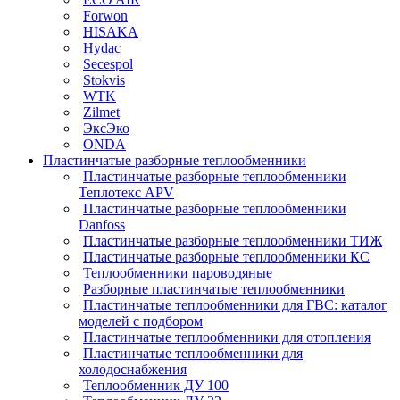
Forwon
HISAKA
Hydac
Secespol
Stokvis
WTK
Zilmet
ЭксЭко
ONDA
Пластинчатые разборные теплообменники
Пластинчатые разборные теплообменники
Теплотекс APV
Пластинчатые разборные теплообменники
Danfoss
Пластинчатые разборные теплообменники ТИЖ
Пластинчатые разборные теплообменники КC
Теплообменники пароводяные
Разборные пластинчатые теплообменники
Пластинчатые теплообменники для ГВС: каталог
моделей с подбором
Пластинчатые теплообменники для отопления
Пластинчатые теплообменники для
холодоснабжения
Теплообменник ДУ 100