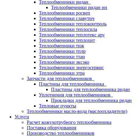
Теплообменники ридан
Теплообменники ридан нн
Теплообменники росвеп
Теплообменники славутич
Теплообменники теплоконтроль
Теплообменники теплосила
Теплообменники теплотекс apv
Теплообменники теплохит
Теплообменники тиж
Теплообменники тплр
Теплообменники ттаи
Теплообменники эксэко
Теплообменники энергосервис
Теплообменники этра
Запчасти для теплообменников
Пластины для теплообменника
Пластины для теплообменника ридан
Уплотнения для теплообменников
Прокладки для теплообменника ридан
Тепловые пункты
Теплообменники масло-вода (маслоохладители)
Услуги
Расчет кожухотрубного теплообменника
Поставка
оборудования
Производство теплообменников