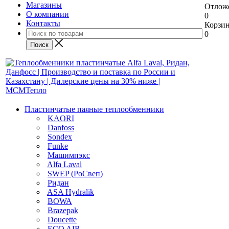
Магазины
Отлож
О компании
0
Контакты
Корзи
0
Пластинчатые паяные теплообменники
KAORI
Danfoss
Sondex
Funke
Машимпэкс
Alfa Laval
SWEP (РоСвеп)
Ридан
ASA Hydralik
BOWA
Brazepak
Doucette
ECO AIR