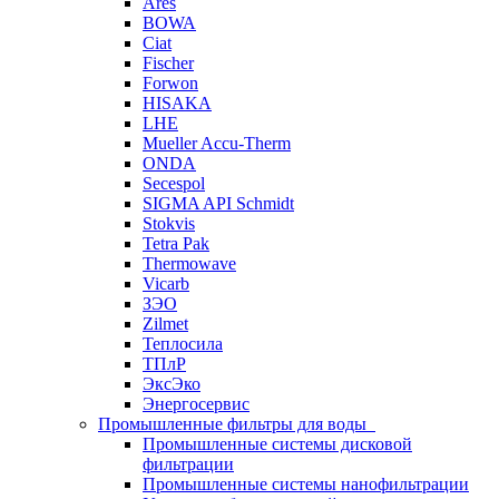
Ares
BOWA
Ciat
Fischer
Forwon
HISAKA
LHE
Mueller Accu-Therm
ONDA
Secespol
SIGMA API Schmidt
Stokvis
Tetra Pak
Thermowave
Vicarb
ЗЭО
Zilmet
Теплосила
ТПлР
ЭксЭко
Энергосервис
Промышленные фильтры для воды
Промышленные системы дисковой
фильтрации
Промышленные системы нанофильтрации