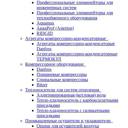
Профессиональные элиминейторы для
инженерных систем
Профессиональные элиминейторы для
теплообменного оборудования
Aquamax
АкваProf (Asterion)
RIDGID
Агрегаты компрессорно-конденсаторные
Агрегаты компрессорно-конденсаторые
Danfoss
Агрегаты компрессорно-конденсаторные
ТЕРМОКУЛ
Компрессорное оборудование
Danfoss
Поршневые компрессоры
Спиральные компрессоры
Bitzer
Теплоносители для систем отопления
Аддитивированная (котловая) вода
Тепло-хладоноситель с карбоксилатными
присадками
Тепло-хладоноситель с силикатными
присадками
Промышленные осушители и увлажнители
Опции для осушителей воздуха