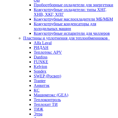
ОВ
Пробоотборные охладители для энергетики
Кожухотрубные охладители: типы ХНГ,
ХНВ, ХКГ, ХПГ
Кожухотрубные маслоохладители МБ/МБМ
Кожухотрубные конденсаторы для
холодильных машин
Кожухотрубные испарители для чиллеров
Пластины и уплотнения для теплообменников
Alfa Laval
РИДАН
Теплотекс APV
Danfoss
FUNKE
Kelvion
Sondex
SWEP (Росвеп)
Tranter
Анвитэк
КС
Машимпэкс (GEA)
Теплоконтроль
Теплохит ТИ
ТИЖ
Этра