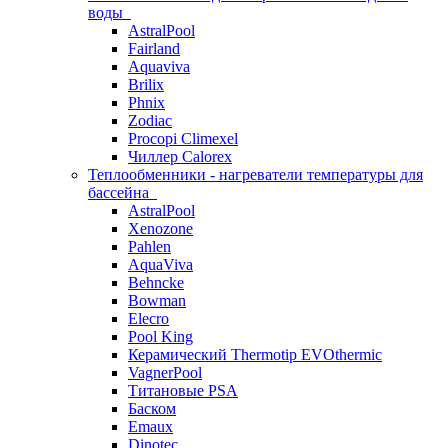
воды
AstralPool
Fairland
Aquaviva
Brilix
Phnix
Zodiac
Procopi Climexel
Чиллер Calorex
Теплообменники - нагреватели температуры для
бассейна
AstralPool
Xenozone
Pahlen
AquaViva
Behncke
Bowman
Elecro
Pool King
Керамический Thermotip EVOthermic
VagnerPool
Титановые PSA
Баском
Emaux
Dinotec