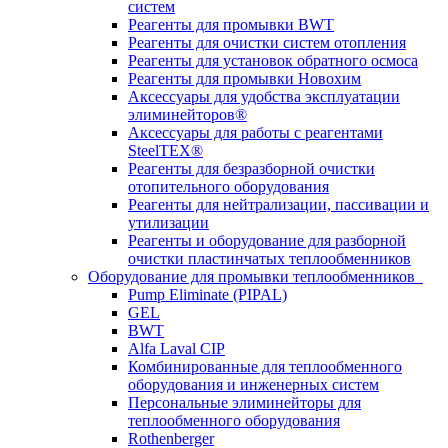
систем
Реагенты для промывки BWT
Реагенты для очистки систем отопления
Реагенты для установок обратного осмоса
Реагенты для промывки Новохим
Аксессуары для удобства эксплуатации
элиминейторов®
Аксессуары для работы с реагентами
SteelTEX®
Реагенты для безразборной очистки
отопительного оборудования
Реагенты для нейтрализации, пассивации и
утилизации
Реагенты и оборудование для разборной
очистки пластинчатых теплообменников
Оборудование для промывки теплообменников
Pump Eliminate (PIPAL)
GEL
BWT
Alfa Laval CIP
Комбинированные для теплообменного
оборудования и инженерных систем
Персональные элиминейторы для
теплообменного оборудования
Rothenberger