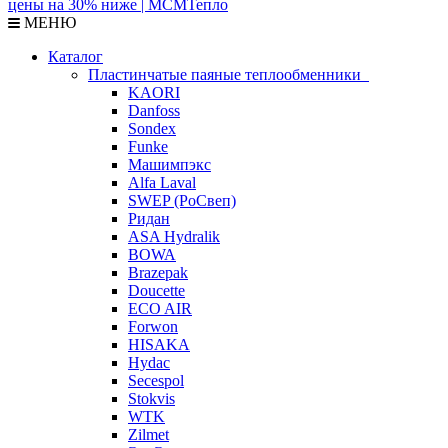
МЕНЮ
Каталог
Пластинчатые паяные теплообменники
KAORI
Danfoss
Sondex
Funke
Машимпэкс
Alfa Laval
SWEP (РоСвеп)
Ридан
ASA Hydralik
BOWA
Brazepak
Doucette
ECO AIR
Forwon
HISAKA
Hydac
Secespol
Stokvis
WTK
Zilmet