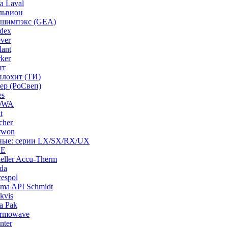
a Laval
львион
ашимпэкс (GEA)
dex
ver
ant
ker
нт
плохит (ТИ)
ep (РоСвеп)
es
BOWA
t
cher
rwon
рные: серии LX/SX/RX/UX
HE
ller Accu-Therm
da
espol
ma API Schmidt
kvis
a Pak
ermowave
nter