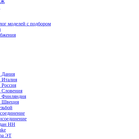
ИЖ
C
лог моделей с подбором
я
абжения
: Дания
: Италия
 Россия
: Словения
: Финляндия
: Швеция
езьбой
исоединение
исоединение
идан НН
nke
ра ЭТ