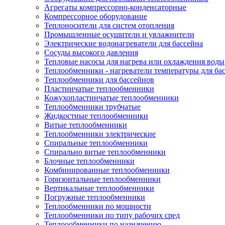
Агрегаты компрессорно-конденсаторные
Компрессорное оборудование
Теплоносители для систем отопления
Промышленные осушители и увлажнители
Электрические водонагреватели для бассейна
Сосуды высокого давления
Тепловые насосы для нагрева или охлаждения воды
Теплообменники - нагреватели температуры для ба
Теплообменники для бассейнов
Пластинчатые теплообменники
Кожухопластинчатые теплообменники
Теплообменники трубчатые
Жидкостные теплообменники
Витые теплообменники
Теплообменники электрические
Спиральные теплообменники
Спирально витые теплообменники
Блочные теплообменники
Комбинированные теплообменники
Горизонтальные теплообменники
Вертикальные теплообменники
Погружные теплообменники
Теплообменники по мощности
Теплообменники по типу рабочих сред
Теплоообменники по назначению