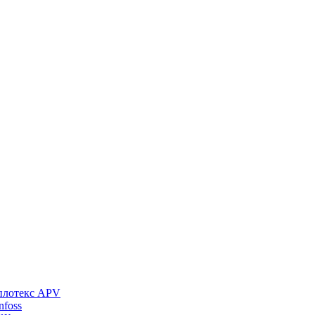
плотекс APV
foss