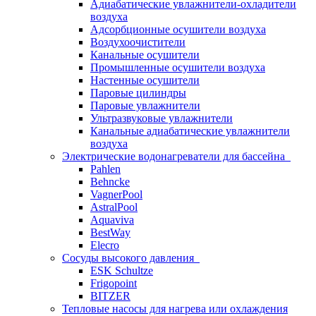
Адиабатические увлажнители-охладители
воздуха
Адсорбционные осушители воздуха
Воздухоочистители
Канальные осушители
Промышленные осушители воздуха
Настенные осушители
Паровые цилиндры
Паровые увлажнители
Ультразвуковые увлажнители
Канальные адиабатические увлажнители
воздуха
Электрические водонагреватели для бассейна
Pahlen
Behncke
VagnerPool
AstralPool
Aquaviva
BestWay
Elecro
Сосуды высокого давления
ESK Schultze
Frigopoint
BITZER
Тепловые насосы для нагрева или охлаждения