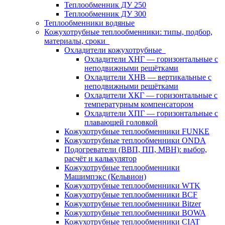
Теплообменник ДУ 250
Теплообменник ДУ 300
Теплообменники водяные
Кожухотрубные теплообменники: типы, подбор,
материалы, сроки
Охладители кожухотрубные
Охладители ХНГ — горизонтальные с
неподвижными решётками
Охладители ХНВ — вертикальные с
неподвижными решётками
Охладители ХКГ — горизонтальные с
температурным компенсатором
Охладители ХПГ — горизонтальные с
плавающей головкой
Кожухотрубные теплообменники FUNKE
Кожухотрубные теплообменники ONDA
Подогреватели (ВВП, ПП, МВН): выбор,
расчёт и калькулятор
Кожухотрубные теплообменники
Машимпэкс (Кельвион)
Кожухотрубные теплообменники WTK
Кожухотрубные теплообменники BCF
Кожухотрубные теплообменники Bitzer
Кожухотрубные теплообменники BOWA
Кожухотрубные теплообменники CIAT