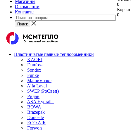
Магазины
0
О компании
Корзи
Контакты
0
Пластинчатые паяные теплообменники
KAORI
Danfoss
Sondex
Funke
Машимпэкс
Alfa Laval
SWEP (РоСвеп)
Ридан
ASA Hydralik
BOWA
Brazepak
Doucette
ECO AIR
Forwon