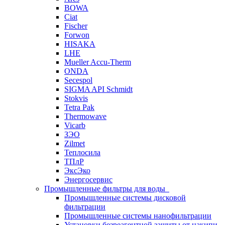
BOWA
Ciat
Fischer
Forwon
HISAKA
LHE
Mueller Accu-Therm
ONDA
Secespol
SIGMA API Schmidt
Stokvis
Tetra Pak
Thermowave
Vicarb
ЗЭО
Zilmet
Теплосила
ТПлР
ЭксЭко
Энергосервис
Промышленные фильтры для воды
Промышленные системы дисковой
фильтрации
Промышленные системы нанофильтрации
Установки безреагентной защиты от накипи