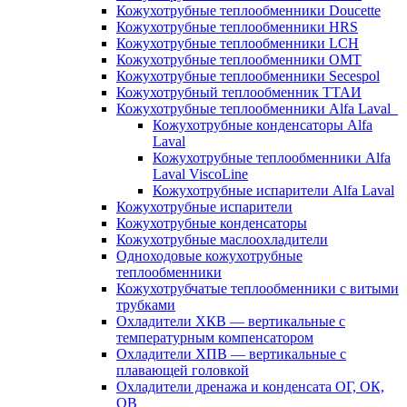
Кожухотрубные теплообменники Doucette
Кожухотрубные теплообменники HRS
Кожухотрубные теплообменники LCH
Кожухотрубные теплообменники OMT
Кожухотрубные теплообменники Secespol
Кожухотрубный теплообменник ТТАИ
Кожухотрубные теплообменники Alfa Laval
Кожухотрубные конденсаторы Alfa
Laval
Кожухотрубные теплообменники Alfa
Laval ViscoLine
Кожухотрубные испарители Alfa Laval
Кожухотрубные испарители
Кожухотрубные конденсаторы
Кожухотрубные маслоохладители
Одноходовые кожухотрубные
теплообменники
Кожухотрубчатые теплообменники с витыми
трубками
Охладители ХКВ — вертикальные с
температурным компенсатором
Охладители ХПВ — вертикальные с
плавающей головкой
Охладители дренажа и конденсата ОГ, ОК,
ОВ