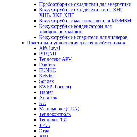
Пробоотборные охладители для энергетики
Кожухотрубные охладители: типы ХНГ,
ХНВ, ХКГ, ХПГ
Кожухотрубные маслоохладители МБ/МБМ
Кожухотрубные конденсаторы для
холодильных машин
Кожухотрубные испарители для чиллеров
Пластины и уплотнения для теплообменников
Alfa Laval
РИДАН
Теплотекс APV
Danfoss
FUNKE
Kelvion
Sondex
SWEP (Росвеп)
Tranter
Анвитэк
КС
Машимпэкс (GEA)
Теплоконтроль
Теплохит ТИ
ТИЖ
Этра
Ares