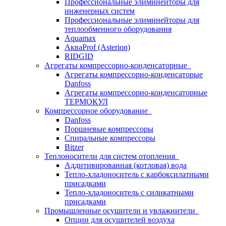
Профессиональные элиминейторы для
инженерных систем
Профессиональные элиминейторы для
теплообменного оборудования
Aquamax
АкваProf (Asterion)
RIDGID
Агрегаты компрессорно-конденсаторные
Агрегаты компрессорно-конденсаторые
Danfoss
Агрегаты компрессорно-конденсаторные
ТЕРМОКУЛ
Компрессорное оборудование
Danfoss
Поршневые компрессоры
Спиральные компрессоры
Bitzer
Теплоносители для систем отопления
Аддитивированная (котловая) вода
Тепло-хладоноситель с карбоксилатными
присадками
Тепло-хладоноситель с силикатными
присадками
Промышленные осушители и увлажнители
Опции для осушителей воздуха