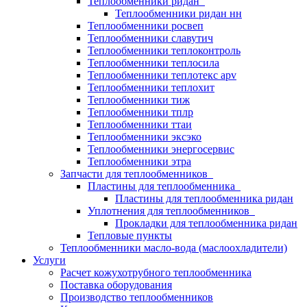
Теплообменники ридан
Теплообменники ридан нн
Теплообменники росвеп
Теплообменники славутич
Теплообменники теплоконтроль
Теплообменники теплосила
Теплообменники теплотекс apv
Теплообменники теплохит
Теплообменники тиж
Теплообменники тплр
Теплообменники ттаи
Теплообменники эксэко
Теплообменники энергосервис
Теплообменники этра
Запчасти для теплообменников
Пластины для теплообменника
Пластины для теплообменника ридан
Уплотнения для теплообменников
Прокладки для теплообменника ридан
Тепловые пункты
Теплообменники масло-вода (маслоохладители)
Услуги
Расчет кожухотрубного теплообменника
Поставка
оборудования
Производство теплообменников