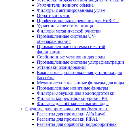
Умягчители ионного обмена
Фильтры с активированным углем
Обратный осмос
Профессиональные решения для HoReCa
Удаление железа и марганца
Фильтры механической очистки
Промышленные системы UV-
обеззараживания
Промышленные системы сетчатой
фильтрации
Сорбционные установки для воды
Промышленные системы ультрафильтрации
Установки озонирования
Компактная фильтровальная установка для
бассейна
Механические насыпные фильтры для воды
Промышленные ионитные фильтры
Фильтры-ловушки для водоподготовки
Фильтры корректировки уровня PH
Фильтры для обезжелезивания воды
Средства для промывки теплообменника
Реагенты для промывки Alfa Laval
Реагенты для промывки PIPAL
Реагенты для обработки водооборотных