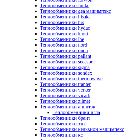
Теплообменники funke
Теплообменники gea машимпэкс
Теплообменники hisaka
Теплообменники hrs
Теплообменники hydac
Теплообменники kaori
Теплообменники lhe
Теплообменники nord
Теплообменники onda
Теплообменники pallant
Теплообменники secespol
Теплообменники sigma
Теплообменники sondex
Теплообменники thermowave
Теплообменники tranter
Теплообменники verker
Теплообменники vicarb
Теплообменники zilmet
Теплообменники анвитэк
Теплообменники игла
Теплообменники брант
Теплообменники зэо
Теплообменники кельвион машимпекс
Теплообменники кс