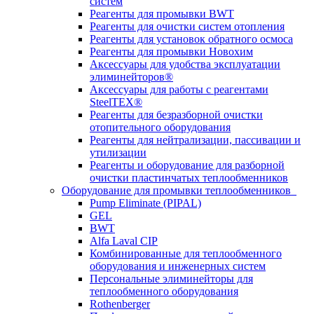
систем
Реагенты для промывки BWT
Реагенты для очистки систем отопления
Реагенты для установок обратного осмоса
Реагенты для промывки Новохим
Аксессуары для удобства эксплуатации
элиминейторов®
Аксессуары для работы с реагентами
SteelTEX®
Реагенты для безразборной очистки
отопительного оборудования
Реагенты для нейтрализации, пассивации и
утилизации
Реагенты и оборудование для разборной
очистки пластинчатых теплообменников
Оборудование для промывки теплообменников
Pump Eliminate (PIPAL)
GEL
BWT
Alfa Laval CIP
Комбинированные для теплообменного
оборудования и инженерных систем
Персональные элиминейторы для
теплообменного оборудования
Rothenberger