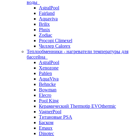
воды
AstralPool
Fairland
Aquaviva
Brilix
Phnix
Zodiac
Procopi Climexel
Чиллер Calorex
Теплообменники - нагреватели температуры для
бассейна
AstralPool
Xenozone
Pahlen
AquaViva
Behncke
Bowman
Elecro
Pool King
Керамический Thermotip EVOthermic
VagnerPool
Титановые PSA
Баском
Emaux
Dinotec