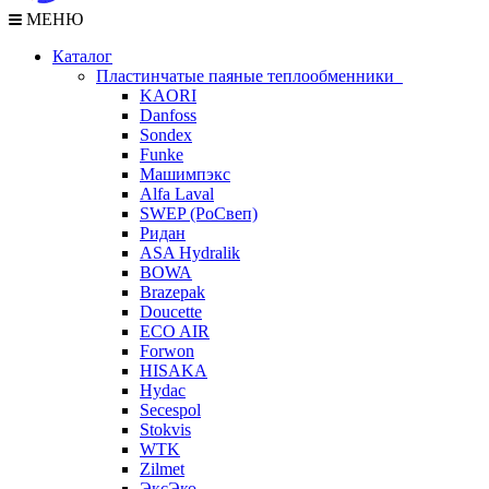
МЕНЮ
Каталог
Пластинчатые паяные теплообменники
KAORI
Danfoss
Sondex
Funke
Машимпэкс
Alfa Laval
SWEP (РоСвеп)
Ридан
ASA Hydralik
BOWA
Brazepak
Doucette
ECO AIR
Forwon
HISAKA
Hydac
Secespol
Stokvis
WTK
Zilmet
ЭксЭко