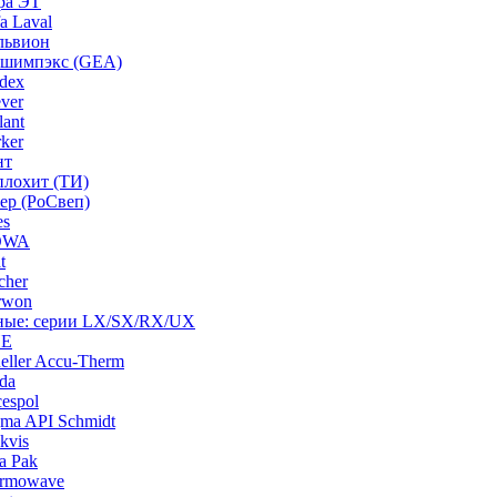
ра ЭТ
a Laval
львион
ашимпэкс (GEA)
dex
ver
ant
ker
нт
плохит (ТИ)
ep (РоСвеп)
es
BOWA
t
cher
rwon
рные: серии LX/SX/RX/UX
HE
ller Accu-Therm
da
espol
ma API Schmidt
kvis
a Pak
ermowave