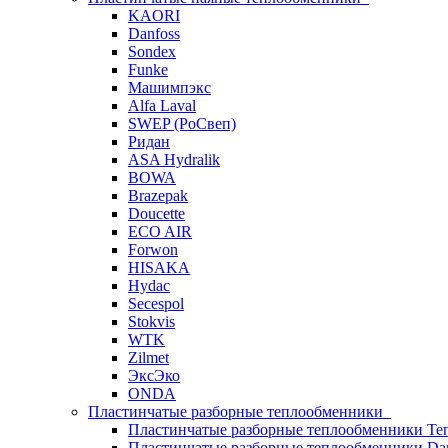
KAORI
Danfoss
Sondex
Funke
Машимпэкс
Alfa Laval
SWEP (РоСвеп)
Ридан
ASA Hydralik
BOWA
Brazepak
Doucette
ECO AIR
Forwon
HISAKA
Hydac
Secespol
Stokvis
WTK
Zilmet
ЭксЭко
ONDA
Пластинчатые разборные теплообменники
Пластинчатые разборные теплообменники Те
Пластинчатые разборные теплообменники Dan