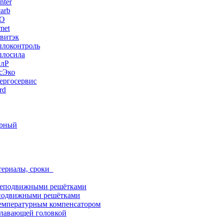
nter
arb
ЭО
met
витэк
плоконтроль
плосила
ПлР
сЭко
ергосервис
rd
орный
териалы, сроки
неподвижными решётками
подвижными решётками
емпературным компенсатором
лавающей головкой