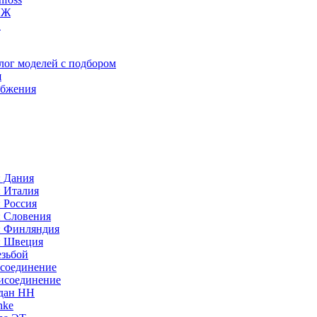
ИЖ
C
лог моделей с подбором
я
абжения
: Дания
: Италия
 Россия
: Словения
: Финляндия
: Швеция
езьбой
исоединение
исоединение
идан НН
nke