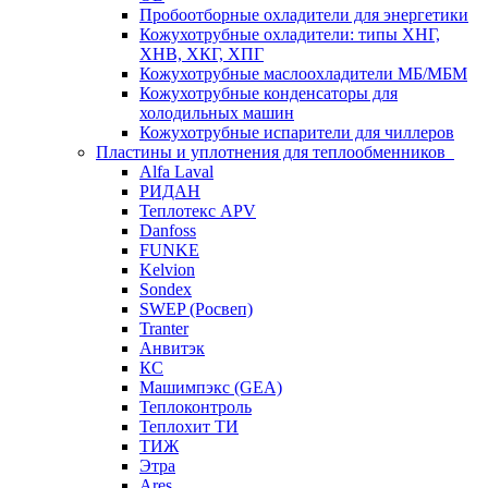
Пробоотборные охладители для энергетики
Кожухотрубные охладители: типы ХНГ,
ХНВ, ХКГ, ХПГ
Кожухотрубные маслоохладители МБ/МБМ
Кожухотрубные конденсаторы для
холодильных машин
Кожухотрубные испарители для чиллеров
Пластины и уплотнения для теплообменников
Alfa Laval
РИДАН
Теплотекс APV
Danfoss
FUNKE
Kelvion
Sondex
SWEP (Росвеп)
Tranter
Анвитэк
КС
Машимпэкс (GEA)
Теплоконтроль
Теплохит ТИ
ТИЖ
Этра
Ares