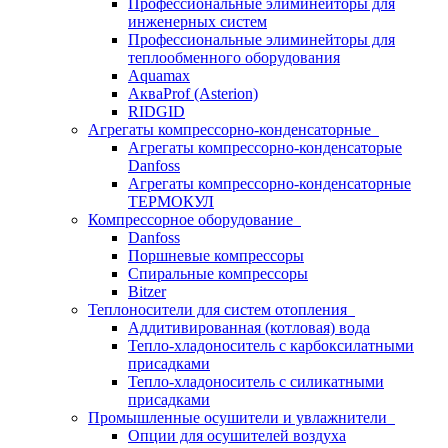
Профессиональные элиминейторы для
инженерных систем
Профессиональные элиминейторы для
теплообменного оборудования
Aquamax
АкваProf (Asterion)
RIDGID
Агрегаты компрессорно-конденсаторные
Агрегаты компрессорно-конденсаторые
Danfoss
Агрегаты компрессорно-конденсаторные
ТЕРМОКУЛ
Компрессорное оборудование
Danfoss
Поршневые компрессоры
Спиральные компрессоры
Bitzer
Теплоносители для систем отопления
Аддитивированная (котловая) вода
Тепло-хладоноситель с карбоксилатными
присадками
Тепло-хладоноситель с силикатными
присадками
Промышленные осушители и увлажнители
Опции для осушителей воздуха