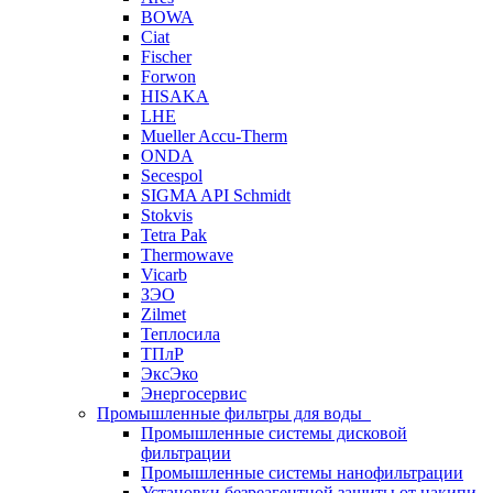
BOWA
Ciat
Fischer
Forwon
HISAKA
LHE
Mueller Accu-Therm
ONDA
Secespol
SIGMA API Schmidt
Stokvis
Tetra Pak
Thermowave
Vicarb
ЗЭО
Zilmet
Теплосила
ТПлР
ЭксЭко
Энергосервис
Промышленные фильтры для воды
Промышленные системы дисковой
фильтрации
Промышленные системы нанофильтрации
Установки безреагентной защиты от накипи