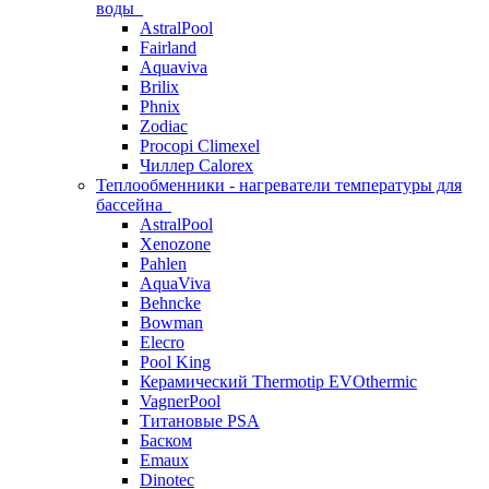
воды
AstralPool
Fairland
Aquaviva
Brilix
Phnix
Zodiac
Procopi Climexel
Чиллер Calorex
Теплообменники - нагреватели температуры для
бассейна
AstralPool
Xenozone
Pahlen
AquaViva
Behncke
Bowman
Elecro
Pool King
Керамический Thermotip EVOthermic
VagnerPool
Титановые PSA
Баском
Emaux
Dinotec