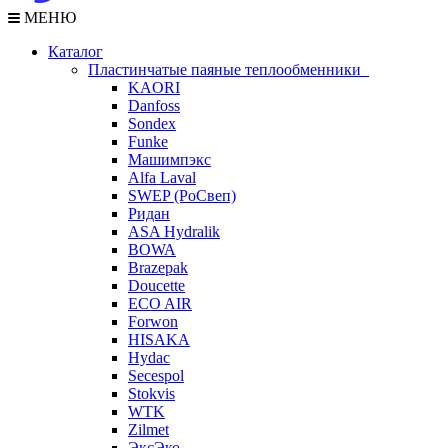
МЕНЮ
Каталог
Пластинчатые паяные теплообменники
KAORI
Danfoss
Sondex
Funke
Машимпэкс
Alfa Laval
SWEP (РоСвеп)
Ридан
ASA Hydralik
BOWA
Brazepak
Doucette
ECO AIR
Forwon
HISAKA
Hydac
Secespol
Stokvis
WTK
Zilmet
ЭксЭко