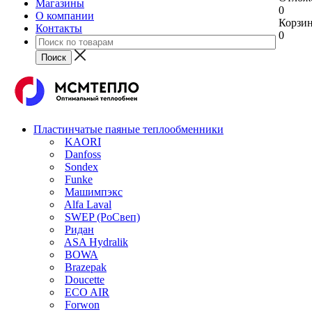
Магазины
0
О компании
Корзи
Контакты
0
Пластинчатые паяные теплообменники
KAORI
Danfoss
Sondex
Funke
Машимпэкс
Alfa Laval
SWEP (РоСвеп)
Ридан
ASA Hydralik
BOWA
Brazepak
Doucette
ECO AIR
Forwon