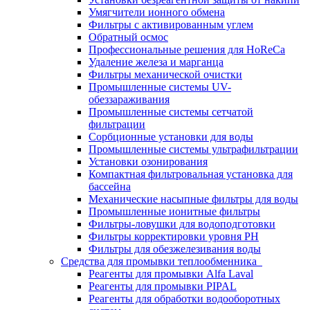
Умягчители ионного обмена
Фильтры с активированным углем
Обратный осмос
Профессиональные решения для HoReCa
Удаление железа и марганца
Фильтры механической очистки
Промышленные системы UV-
обеззараживания
Промышленные системы сетчатой
фильтрации
Сорбционные установки для воды
Промышленные системы ультрафильтрации
Установки озонирования
Компактная фильтровальная установка для
бассейна
Механические насыпные фильтры для воды
Промышленные ионитные фильтры
Фильтры-ловушки для водоподготовки
Фильтры корректировки уровня PH
Фильтры для обезжелезивания воды
Средства для промывки теплообменника
Реагенты для промывки Alfa Laval
Реагенты для промывки PIPAL
Реагенты для обработки водооборотных