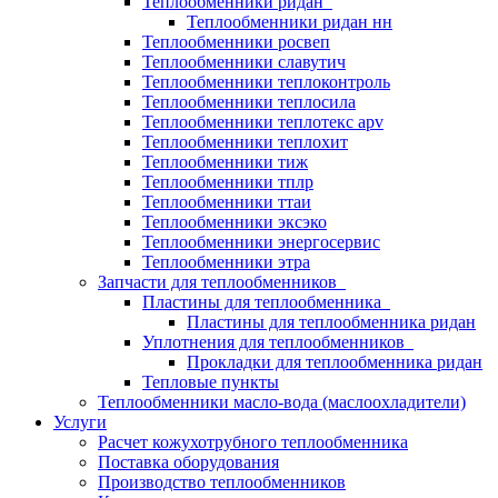
Теплообменники ридан
Теплообменники ридан нн
Теплообменники росвеп
Теплообменники славутич
Теплообменники теплоконтроль
Теплообменники теплосила
Теплообменники теплотекс apv
Теплообменники теплохит
Теплообменники тиж
Теплообменники тплр
Теплообменники ттаи
Теплообменники эксэко
Теплообменники энергосервис
Теплообменники этра
Запчасти для теплообменников
Пластины для теплообменника
Пластины для теплообменника ридан
Уплотнения для теплообменников
Прокладки для теплообменника ридан
Тепловые пункты
Теплообменники масло-вода (маслоохладители)
Услуги
Расчет кожухотрубного теплообменника
Поставка
оборудования
Производство теплообменников