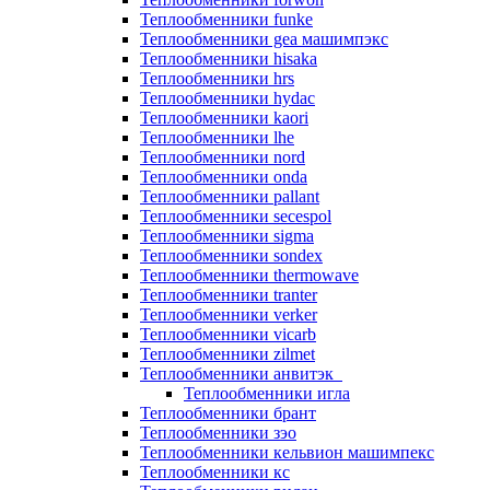
Теплообменники funke
Теплообменники gea машимпэкс
Теплообменники hisaka
Теплообменники hrs
Теплообменники hydac
Теплообменники kaori
Теплообменники lhe
Теплообменники nord
Теплообменники onda
Теплообменники pallant
Теплообменники secespol
Теплообменники sigma
Теплообменники sondex
Теплообменники thermowave
Теплообменники tranter
Теплообменники verker
Теплообменники vicarb
Теплообменники zilmet
Теплообменники анвитэк
Теплообменники игла
Теплообменники брант
Теплообменники зэо
Теплообменники кельвион машимпекс
Теплообменники кс