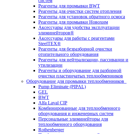
систем
Реагенты для промывки BWT
Реагенты для очистки систем отопления
Реагенты для установок обратного осмоса
Реагенты для промывки Новохим
Аксессуары для удобства эксплуатации
элиминейторов®
Аксессуары для работы с реагентами
SteelTEX®
Реагенты для безразборной очистки
отопительного оборудования
Реагенты для нейтрализации, пассивации и
утилизации
Реагенты и оборудование для разборной
очистки пластинчатых теплообменников
Оборудование для промывки теплообменников
Pump Eliminate (PIPAL)
GEL
BWT
Alfa Laval CIP
Комбинированные для теплообменного
оборудования и инженерных систем
Персональные элиминейторы для
теплообменного оборудования
Rothenberger