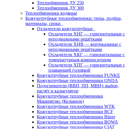
Теплообменник ДУ 250
Теплообменник ДУ 300
Теплообменники водяные
Кожухотрубные теплообменники: типы, подбор,
материалы, сроки
Охладители кожухотрубные
Охладители ХНГ — горизонтальные с
неподвижными решётками
Охладители ХНВ — вертикальные с
неподвижными решётками
Охладители ХКГ — горизонтальные с
температурным компенсатором
Охладители ХПГ — горизонтальные с
плавающей головкой
Кожухотрубные теплообменники FUNKE
Кожухотрубные теплообменники ONDA
Подогреватели (ВВП, ПП, МВН): выбор,
расчёт и калькулятор
Кожухотрубные теплообменники
Машимпэкс (Кельвион)
Кожухотрубные теплообменники WTK
Кожухотрубные теплообменники BCF
Кожухотрубные теплообменники Bitzer
Кожухотрубные теплообменники BOWA
Кожухотрубные теплообменники CIAT