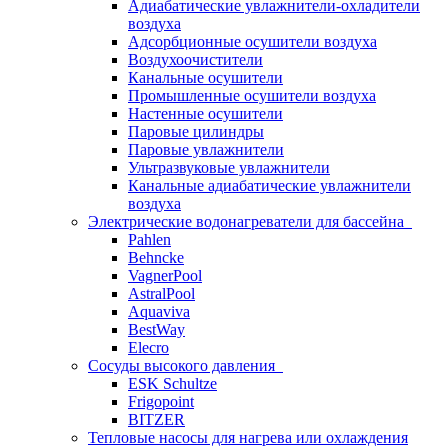
Адиабатические увлажнители-охладители
воздуха
Адсорбционные осушители воздуха
Воздухоочистители
Канальные осушители
Промышленные осушители воздуха
Настенные осушители
Паровые цилиндры
Паровые увлажнители
Ультразвуковые увлажнители
Канальные адиабатические увлажнители
воздуха
Электрические водонагреватели для бассейна
Pahlen
Behncke
VagnerPool
AstralPool
Aquaviva
BestWay
Elecro
Сосуды высокого давления
ESK Schultze
Frigopoint
BITZER
Тепловые насосы для нагрева или охлаждения