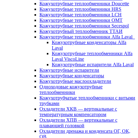
Кожухотрубные теплообменники Doucette
Кожухотрубные теплообменники HRS
Кожухотрубные теплообменники LCH
Кожухотрубные теплообменники OMT
Кожухотрубные теплообменники Secespol
Кожухотрубный теплообменник ТТАИ
Кожухотрубные теплообменники Alfa Laval
Кожухотрубные конденсаторы Alfa
Laval
Кожухотрубные теплообменники Alfa
Laval ViscoLine
Кожухотрубные испарители Alfa Laval
Кожухотрубные испарители
Кожухотрубные конденсаторы
Кожухотрубные маслоохладители
Одноходовые кожухотрубные
теплообменники
Кожухотрубчатые теплообменники с витыми
трубками
Охладители ХКВ — вертикальные с
температурным компенсатором
Охладители ХПВ — вертикальные с
плавающей головкой
Охладители дренажа и конденсата ОГ, ОК,
ОВ