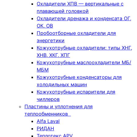
Охладители ХПВ — вертикальные с
плавающей головкой
Охладители дренажа и конденсата ОГ,
ОК, ОВ
Пробоотборные охладители для
энергетики
Кожухотрубные охладители: типы ХНГ,
ХНВ, ХКГ, ХПГ
Кожухотрубные маслоохладители МБ/
МБМ
Кожухотрубные конденсаторы для
холодильных машин
Кожухотрубные испарители для
чиллеров
Пластины и уплотнения для
теплообменников
Alfa Laval
РИДАН
Теплотекс APV