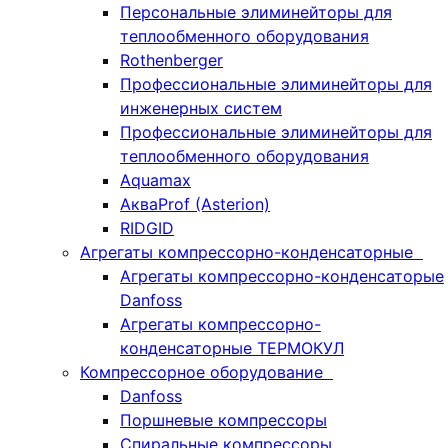
Персональные элиминейторы для
теплообменного оборудования
Rothenberger
Профессиональные элиминейторы для
инженерных систем
Профессиональные элиминейторы для
теплообменного оборудования
Aquamax
АкваProf (Asterion)
RIDGID
Агрегаты компрессорно-конденсаторные
Агрегаты компрессорно-конденсаторые
Danfoss
Агрегаты компрессорно-
конденсаторные ТЕРМОКУЛ
Компрессорное оборудование
Danfoss
Поршневые компрессоры
Спиральные компрессоры