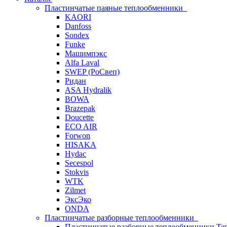
Пластинчатые паяные теплообменники
KAORI
Danfoss
Sondex
Funke
Машимпэкс
Alfa Laval
SWEP (РоСвеп)
Ридан
ASA Hydralik
BOWA
Brazepak
Doucette
ECO AIR
Forwon
HISAKA
Hydac
Secespol
Stokvis
WTK
Zilmet
ЭксЭко
ONDA
Пластинчатые разборные теплообменники
Пластинчатые разборные теплообменники Те