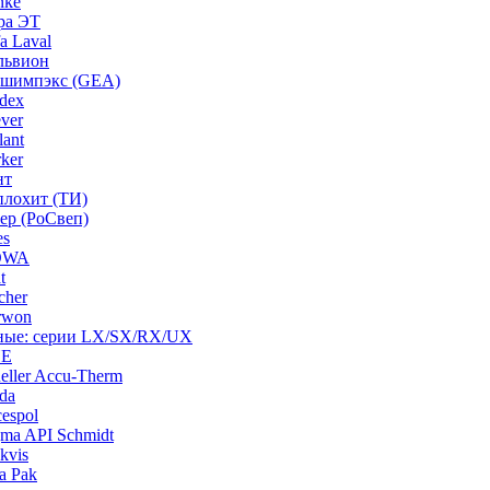
nke
ра ЭТ
a Laval
львион
ашимпэкс (GEA)
dex
ver
ant
ker
нт
плохит (ТИ)
ep (РоСвеп)
es
BOWA
t
cher
rwon
рные: серии LX/SX/RX/UX
HE
ller Accu-Therm
da
espol
ma API Schmidt
kvis
a Pak