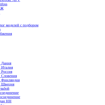
foss
ИЖ
C
лог моделей с подбором
я
абжения
: Дания
: Италия
 Россия
: Словения
: Финляндия
: Швеция
езьбой
исоединение
исоединение
идан НН