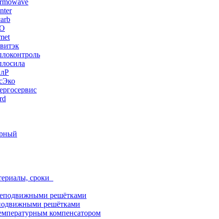
ermowave
nter
arb
ЭО
met
витэк
плоконтроль
плосила
ПлР
сЭко
ергосервис
rd
орный
териалы, сроки
неподвижными решётками
подвижными решётками
емпературным компенсатором