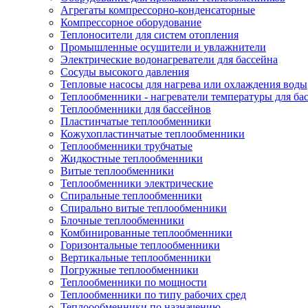
Агрегаты компрессорно-конденсаторные
Компрессорное оборудование
Теплоносители для систем отопления
Промышленные осушители и увлажнители
Электрические водонагреватели для бассейна
Сосуды высокого давления
Тепловые насосы для нагрева или охлаждения воды
Теплообменники - нагреватели температуры для ба
Теплообменники для бассейнов
Пластинчатые теплообменники
Кожухопластинчатые теплообменники
Теплообменники трубчатые
Жидкостные теплообменники
Витые теплообменники
Теплообменники электрические
Спиральные теплообменники
Спирально витые теплообменники
Блочные теплообменники
Комбинированные теплообменники
Горизонтальные теплообменники
Вертикальные теплообменники
Погружные теплообменники
Теплообменники по мощности
Теплообменники по типу рабочих сред
Теплоообменники по назначению