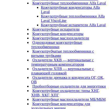
Кожухотрубные теплообменники Alfa Laval
Кожухотрубные конденсаторы Alfa
Laval
Кожухотрубные теплообменники Alfa
Laval ViscoLine
Кожухотрубные испарители Alfa Laval
Кожухотрубные испарители
Кожухотрубные конденсаторы
Кожухотрубные маслоохладители
Одноходовые кожухотрубные
теплообменники
Кожухотрубчатые теплообменники с
витыми трубками
Охладители ХКВ — вертикальные с
температурным компенсатором
Охладители ХПВ — вертикальные с
плавающей головкой
Охладители дренажа и конденсата ОГ, ОК,
ОВ
Пробоотборные охладители для энергетики
Кожухотрубные охладители: типы ХНГ,
ХНВ, ХКГ, ХПГ
Кожухотрубные маслоохладители МБ/МБМ
Кожухотрубные конденсаторы для
холодильных машин