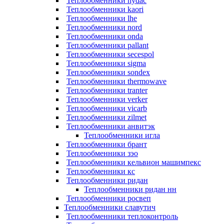
Теплообменники hydac
Теплообменники kaori
Теплообменники lhe
Теплообменники nord
Теплообменники onda
Теплообменники pallant
Теплообменники secespol
Теплообменники sigma
Теплообменники sondex
Теплообменники thermowave
Теплообменники tranter
Теплообменники verker
Теплообменники vicarb
Теплообменники zilmet
Теплообменники анвитэк
Теплообменники игла
Теплообменники брант
Теплообменники зэо
Теплообменники кельвион машимпекс
Теплообменники кс
Теплообменники ридан
Теплообменники ридан нн
Теплообменники росвеп
Теплообменники славутич
Теплообменники теплоконтроль