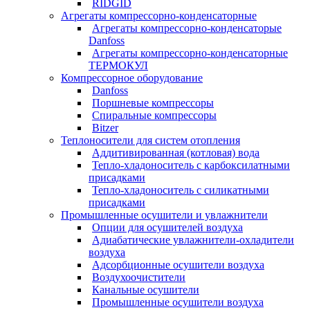
RIDGID
Агрегаты компрессорно-конденсаторные
Агрегаты компрессорно-конденсаторые
Danfoss
Агрегаты компрессорно-конденсаторные
ТЕРМОКУЛ
Компрессорное оборудование
Danfoss
Поршневые компрессоры
Спиральные компрессоры
Bitzer
Теплоносители для систем отопления
Аддитивированная (котловая) вода
Тепло-хладоноситель с карбоксилатными
присадками
Тепло-хладоноситель с силикатными
присадками
Промышленные осушители и увлажнители
Опции для осушителей воздуха
Адиабатические увлажнители-охладители
воздуха
Адсорбционные осушители воздуха
Воздухоочистители
Канальные осушители
Промышленные осушители воздуха