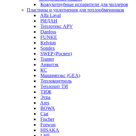
Кожухотрубные испарители для чиллеров
Пластины и уплотнения для теплообменников
Alfa Laval
РИДАН
Теплотекс APV
Danfoss
FUNKE
Kelvion
Sondex
SWEP (Росвеп)
Tranter
Анвитэк
КС
Машимпэкс (GEA)
Теплоконтроль
Теплохит ТИ
ТИЖ
Этра
Ares
BOWA
Ciat
Fischer
Forwon
HISAKA
LHE