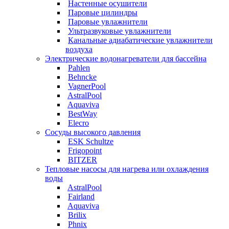
Настенные осушители
Паровые цилиндры
Паровые увлажнители
Ультразвуковые увлажнители
Канальные адиабатические увлажнители
воздуха
Электрические водонагреватели для бассейна
Pahlen
Behncke
VagnerPool
AstralPool
Aquaviva
BestWay
Elecro
Сосуды высокого давления
ESK Schultze
Frigopoint
BITZER
Тепловые насосы для нагрева или охлаждения
воды
AstralPool
Fairland
Aquaviva
Brilix
Phnix