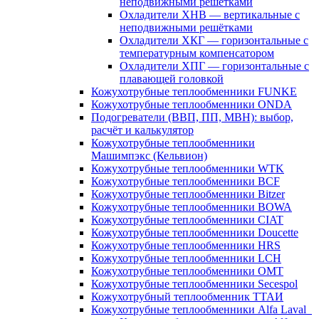
неподвижными решётками
Охладители ХНВ — вертикальные с
неподвижными решётками
Охладители ХКГ — горизонтальные с
температурным компенсатором
Охладители ХПГ — горизонтальные с
плавающей головкой
Кожухотрубные теплообменники FUNKE
Кожухотрубные теплообменники ONDA
Подогреватели (ВВП, ПП, МВН): выбор,
расчёт и калькулятор
Кожухотрубные теплообменники
Машимпэкс (Кельвион)
Кожухотрубные теплообменники WTK
Кожухотрубные теплообменники BCF
Кожухотрубные теплообменники Bitzer
Кожухотрубные теплообменники BOWA
Кожухотрубные теплообменники CIAT
Кожухотрубные теплообменники Doucette
Кожухотрубные теплообменники HRS
Кожухотрубные теплообменники LCH
Кожухотрубные теплообменники OMT
Кожухотрубные теплообменники Secespol
Кожухотрубный теплообменник ТТАИ
Кожухотрубные теплообменники Alfa Laval