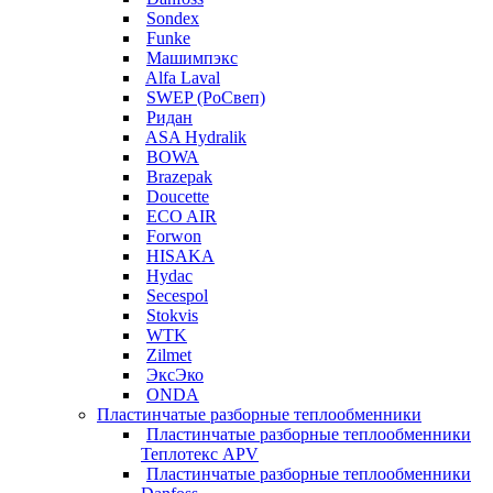
Sondex
Funke
Машимпэкс
Alfa Laval
SWEP (РоСвеп)
Ридан
ASA Hydralik
BOWA
Brazepak
Doucette
ECO AIR
Forwon
HISAKA
Hydac
Secespol
Stokvis
WTK
Zilmet
ЭксЭко
ONDA
Пластинчатые разборные теплообменники
Пластинчатые разборные теплообменники
Теплотекс APV
Пластинчатые разборные теплообменники