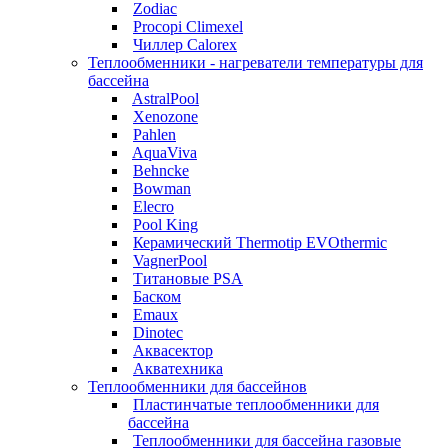
Zodiac
Procopi Climexel
Чиллер Calorex
Теплообменники - нагреватели температуры для
бассейна
AstralPool
Xenozone
Pahlen
AquaViva
Behncke
Bowman
Elecro
Pool King
Керамический Thermotip EVOthermic
VagnerPool
Титановые PSA
Баском
Emaux
Dinotec
Аквасектор
Акватехника
Теплообменники для бассейнов
Пластинчатые теплообменники для
бассейна
Теплообменники для бассейна газовые