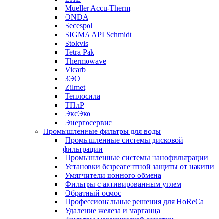
Mueller Accu-Therm
ONDA
Secespol
SIGMA API Schmidt
Stokvis
Tetra Pak
Thermowave
Vicarb
ЗЭО
Zilmet
Теплосила
ТПлР
ЭксЭко
Энергосервис
Промышленные фильтры для воды
Промышленные системы дисковой
фильтрации
Промышленные системы нанофильтрации
Установки безреагентной защиты от накипи
Умягчители ионного обмена
Фильтры с активированным углем
Обратный осмос
Профессиональные решения для HoReCa
Удаление железа и марганца