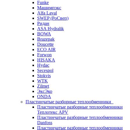
Funke
Машимпэкс
Alfa Laval
SWEP (РоСвеп)
Ридан
ASA Hydralik
BOWA
Brazepak
Doucette
ECO AIR
Forwon
HISAKA
Hydac
Secespol
Stokvis
WTK
Zilmet
ЭксЭко
ONDA
Пластинчатые разборные теплообменники
Пластинчатые разборные теплообменники
Теплотекс APV
Пластинчатые разборные теплообменники
Danfoss
Пластинчатые разборные теплообменники