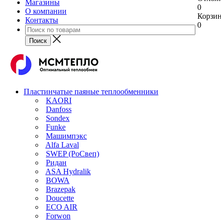
Магазины
0
О компании
Корзи
Контакты
0
Пластинчатые паяные теплообменники
KAORI
Danfoss
Sondex
Funke
Машимпэкс
Alfa Laval
SWEP (РоСвеп)
Ридан
ASA Hydralik
BOWA
Brazepak
Doucette
ECO AIR
Forwon