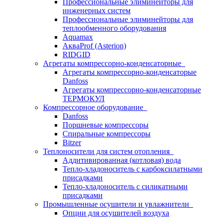
Профессиональные элиминейторы для
инженерных систем
Профессиональные элиминейторы для
теплообменного оборудования
Aquamax
АкваProf (Asterion)
RIDGID
Агрегаты компрессорно-конденсаторные
Агрегаты компрессорно-конденсаторые
Danfoss
Агрегаты компрессорно-конденсаторные
ТЕРМОКУЛ
Компрессорное оборудование
Danfoss
Поршневые компрессоры
Спиральные компрессоры
Bitzer
Теплоносители для систем отопления
Аддитивированная (котловая) вода
Тепло-хладоноситель с карбоксилатными
присадками
Тепло-хладоноситель с силикатными
присадками
Промышленные осушители и увлажнители
Опции для осушителей воздуха