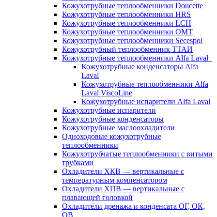
Кожухотрубные теплообменники Doucette
Кожухотрубные теплообменники HRS
Кожухотрубные теплообменники LCH
Кожухотрубные теплообменники OMT
Кожухотрубные теплообменники Secespol
Кожухотрубный теплообменник ТТАИ
Кожухотрубные теплообменники Alfa Laval
Кожухотрубные конденсаторы Alfa
Laval
Кожухотрубные теплообменники Alfa
Laval ViscoLine
Кожухотрубные испарители Alfa Laval
Кожухотрубные испарители
Кожухотрубные конденсаторы
Кожухотрубные маслоохладители
Одноходовые кожухотрубные
теплообменники
Кожухотрубчатые теплообменники с витыми
трубками
Охладители ХКВ — вертикальные с
температурным компенсатором
Охладители ХПВ — вертикальные с
плавающей головкой
Охладители дренажа и конденсата ОГ, ОК,
ОВ