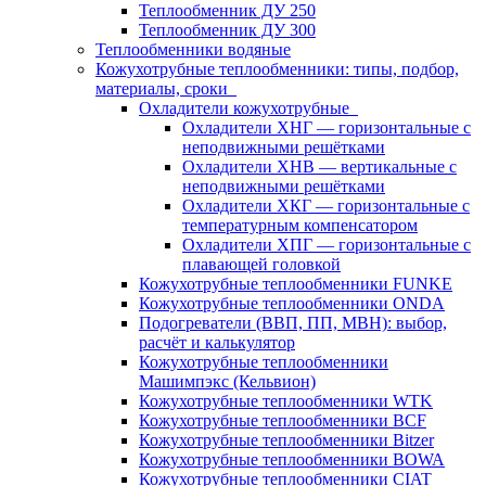
Теплообменник ДУ 250
Теплообменник ДУ 300
Теплообменники водяные
Кожухотрубные теплообменники: типы, подбор,
материалы, сроки
Охладители кожухотрубные
Охладители ХНГ — горизонтальные с
неподвижными решётками
Охладители ХНВ — вертикальные с
неподвижными решётками
Охладители ХКГ — горизонтальные с
температурным компенсатором
Охладители ХПГ — горизонтальные с
плавающей головкой
Кожухотрубные теплообменники FUNKE
Кожухотрубные теплообменники ONDA
Подогреватели (ВВП, ПП, МВН): выбор,
расчёт и калькулятор
Кожухотрубные теплообменники
Машимпэкс (Кельвион)
Кожухотрубные теплообменники WTK
Кожухотрубные теплообменники BCF
Кожухотрубные теплообменники Bitzer
Кожухотрубные теплообменники BOWA
Кожухотрубные теплообменники CIAT