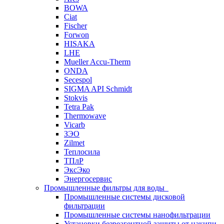
BOWA
Ciat
Fischer
Forwon
HISAKA
LHE
Mueller Accu-Therm
ONDA
Secespol
SIGMA API Schmidt
Stokvis
Tetra Pak
Thermowave
Vicarb
ЗЭО
Zilmet
Теплосила
ТПлР
ЭксЭко
Энергосервис
Промышленные фильтры для воды
Промышленные системы дисковой
фильтрации
Промышленные системы нанофильтрации
Установки безреагентной защиты от накипи