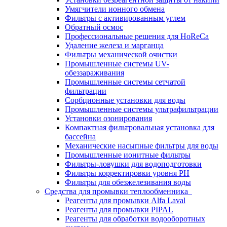
Умягчители ионного обмена
Фильтры с активированным углем
Обратный осмос
Профессиональные решения для HoReCa
Удаление железа и марганца
Фильтры механической очистки
Промышленные системы UV-
обеззараживания
Промышленные системы сетчатой
фильтрации
Сорбционные установки для воды
Промышленные системы ультрафильтрации
Установки озонирования
Компактная фильтровальная установка для
бассейна
Механические насыпные фильтры для воды
Промышленные ионитные фильтры
Фильтры-ловушки для водоподготовки
Фильтры корректировки уровня PH
Фильтры для обезжелезивания воды
Средства для промывки теплообменника
Реагенты для промывки Alfa Laval
Реагенты для промывки PIPAL
Реагенты для обработки водооборотных