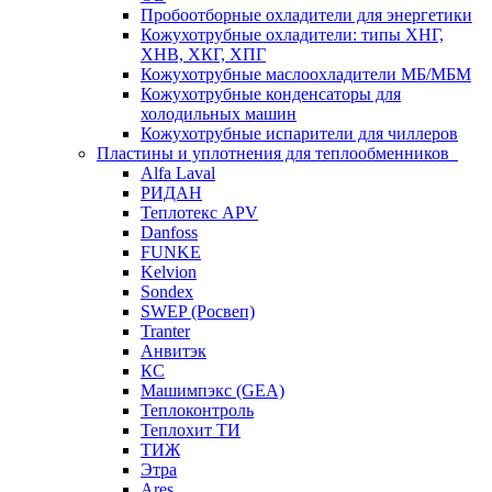
Пробоотборные охладители для энергетики
Кожухотрубные охладители: типы ХНГ,
ХНВ, ХКГ, ХПГ
Кожухотрубные маслоохладители МБ/МБМ
Кожухотрубные конденсаторы для
холодильных машин
Кожухотрубные испарители для чиллеров
Пластины и уплотнения для теплообменников
Alfa Laval
РИДАН
Теплотекс APV
Danfoss
FUNKE
Kelvion
Sondex
SWEP (Росвеп)
Tranter
Анвитэк
КС
Машимпэкс (GEA)
Теплоконтроль
Теплохит ТИ
ТИЖ
Этра
Ares