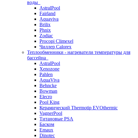
воды
AstralPool
Fairland
Aquaviva
Brilix
Phnix
Zodiac
Procopi Climexel
Чиллер Calorex
Теплообменники - нагреватели температуры для
бассейна
AstralPool
Xenozone
Pahlen
AquaViva
Behncke
Bowman
Elecro
Pool King
Керамический Thermotip EVOthermic
VagnerPool
Титановые PSA
Баском
Emaux
Dinotec