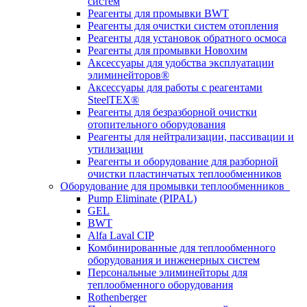
систем
Реагенты для промывки BWT
Реагенты для очистки систем отопления
Реагенты для установок обратного осмоса
Реагенты для промывки Новохим
Аксессуары для удобства эксплуатации
элиминейторов®
Аксессуары для работы с реагентами
SteelTEX®
Реагенты для безразборной очистки
отопительного оборудования
Реагенты для нейтрализации, пассивации и
утилизации
Реагенты и оборудование для разборной
очистки пластинчатых теплообменников
Оборудование для промывки теплообменников
Pump Eliminate (PIPAL)
GEL
BWT
Alfa Laval CIP
Комбинированные для теплообменного
оборудования и инженерных систем
Персональные элиминейторы для
теплообменного оборудования
Rothenberger