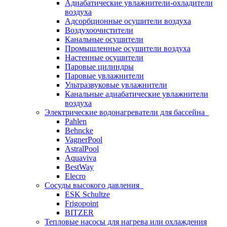
Адиабатические увлажнители-охладители
воздуха
Адсорбционные осушители воздуха
Воздухоочистители
Канальные осушители
Промышленные осушители воздуха
Настенные осушители
Паровые цилиндры
Паровые увлажнители
Ультразвуковые увлажнители
Канальные адиабатические увлажнители
воздуха
Электрические водонагреватели для бассейна
Pahlen
Behncke
VagnerPool
AstralPool
Aquaviva
BestWay
Elecro
Сосуды высокого давления
ESK Schultze
Frigopoint
BITZER
Тепловые насосы для нагрева или охлаждения