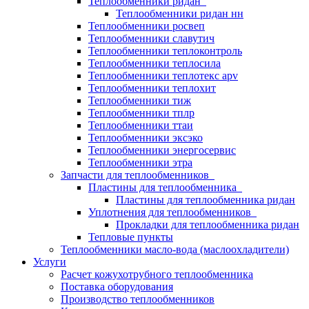
Теплообменники ридан
Теплообменники ридан нн
Теплообменники росвеп
Теплообменники славутич
Теплообменники теплоконтроль
Теплообменники теплосила
Теплообменники теплотекс apv
Теплообменники теплохит
Теплообменники тиж
Теплообменники тплр
Теплообменники ттаи
Теплообменники эксэко
Теплообменники энергосервис
Теплообменники этра
Запчасти для теплообменников
Пластины для теплообменника
Пластины для теплообменника ридан
Уплотнения для теплообменников
Прокладки для теплообменника ридан
Тепловые пункты
Теплообменники масло-вода (маслоохладители)
Услуги
Расчет кожухотрубного теплообменника
Поставка
оборудования
Производство теплообменников