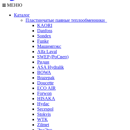
МЕНЮ
Каталог
Пластинчатые паяные теплообменники
KAORI
Danfoss
Sondex
Funke
Машимпэкс
Alfa Laval
SWEP (РоСвеп)
Ридан
ASA Hydralik
BOWA
Brazepak
Doucette
ECO AIR
Forwon
HISAKA
Hydac
Secespol
Stokvis
WTK
Zilmet
ЭксЭко