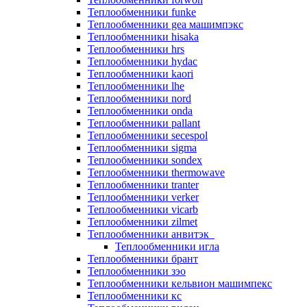
Теплообменники funke
Теплообменники gea машимпэкс
Теплообменники hisaka
Теплообменники hrs
Теплообменники hydac
Теплообменники kaori
Теплообменники lhe
Теплообменники nord
Теплообменники onda
Теплообменники pallant
Теплообменники secespol
Теплообменники sigma
Теплообменники sondex
Теплообменники thermowave
Теплообменники tranter
Теплообменники verker
Теплообменники vicarb
Теплообменники zilmet
Теплообменники анвитэк
Теплообменники игла
Теплообменники брант
Теплообменники зэо
Теплообменники кельвион машимпекс
Теплообменники кс