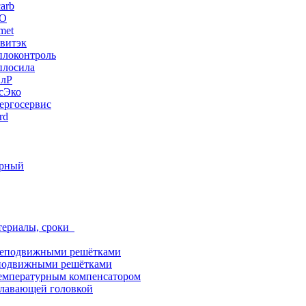
arb
ЭО
met
витэк
плоконтроль
плосила
ПлР
сЭко
ергосервис
rd
орный
териалы, сроки
неподвижными решётками
подвижными решётками
емпературным компенсатором
лавающей головкой