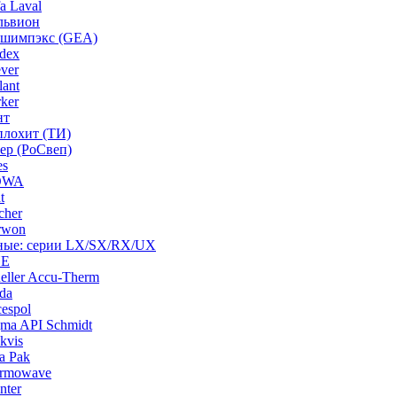
a Laval
львион
ашимпэкс (GEA)
dex
ver
ant
ker
нт
плохит (ТИ)
ep (РоСвеп)
es
BOWA
t
cher
rwon
рные: серии LX/SX/RX/UX
HE
ller Accu-Therm
da
espol
ma API Schmidt
kvis
a Pak
ermowave
nter