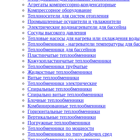
Агрегаты компрессорно-конденсаторные
Компрессорное оборудование
Теплоносители для систем отопления
Промышленные осушители и увлажнители
Электрические водонагреватели для бассейна
Сосуды высокого давления
Тепловые насосы для нагрева или охлаждения воды
Теплообменники - нагреватели температуры для ба
Теплообменники для бассейнов
Пластинчатые теплообменники
Кожухопластинчатые теплообменники
Теплообменники трубчатые
Жидкостные теплообменники
Витые теплообменники
Теплообменники электрические
Спиральные теплообменники
Спирально витые теплообменники
Блочные теплообменники
Комбинированные теплообменники
Горизонтальные теплообменники
Вертикальные теплообменники
Погружные теплообменники
Теплообменники по мощности
Теплообменники по типу рабочих сред
Теплоообменники по назначению