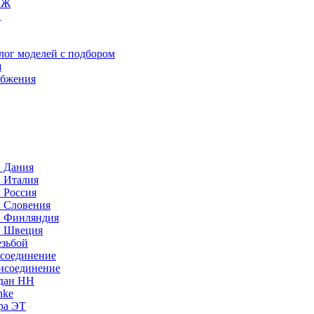
ИЖ
C
лог моделей с подбором
я
абжения
: Дания
: Италия
 Россия
: Словения
: Финляндия
: Швеция
езьбой
исоединение
исоединение
идан НН
nke
ра ЭТ