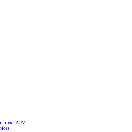
плотекс APV
foss