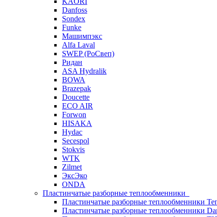
KAORI
Danfoss
Sondex
Funke
Машимпэкс
Alfa Laval
SWEP (РоСвеп)
Ридан
ASA Hydralik
BOWA
Brazepak
Doucette
ECO AIR
Forwon
HISAKA
Hydac
Secespol
Stokvis
WTK
Zilmet
ЭксЭко
ONDA
Пластинчатые разборные теплообменники
Пластинчатые разборные теплообменники Те
Пластинчатые разборные теплообменники Dan