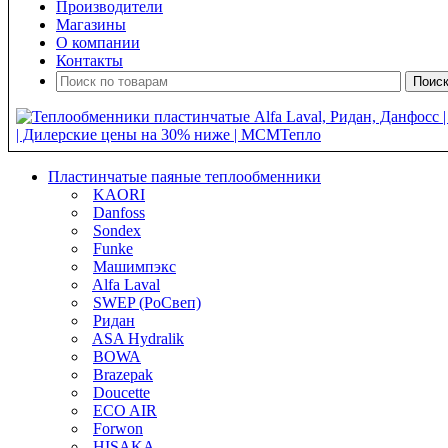
Производители
Магазины
О компании
Контакты
Пластинчатые паяные теплообменники
KAORI
Danfoss
Sondex
Funke
Машимпэкс
Alfa Laval
SWEP (РоСвеп)
Ридан
ASA Hydralik
BOWA
Brazepak
Doucette
ECO AIR
Forwon
HISAKA