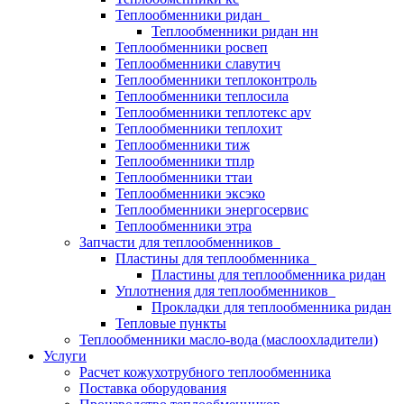
Теплообменники ридан
Теплообменники ридан нн
Теплообменники росвеп
Теплообменники славутич
Теплообменники теплоконтроль
Теплообменники теплосила
Теплообменники теплотекс apv
Теплообменники теплохит
Теплообменники тиж
Теплообменники тплр
Теплообменники ттаи
Теплообменники эксэко
Теплообменники энергосервис
Теплообменники этра
Запчасти для теплообменников
Пластины для теплообменника
Пластины для теплообменника ридан
Уплотнения для теплообменников
Прокладки для теплообменника ридан
Тепловые пункты
Теплообменники масло-вода (маслоохладители)
Услуги
Расчет кожухотрубного теплообменника
Поставка
оборудования