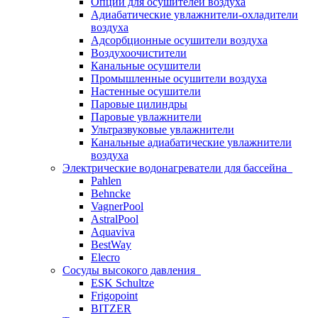
Опции для осушителей воздуха
Адиабатические увлажнители-охладители
воздуха
Адсорбционные осушители воздуха
Воздухоочистители
Канальные осушители
Промышленные осушители воздуха
Настенные осушители
Паровые цилиндры
Паровые увлажнители
Ультразвуковые увлажнители
Канальные адиабатические увлажнители
воздуха
Электрические водонагреватели для бассейна
Pahlen
Behncke
VagnerPool
AstralPool
Aquaviva
BestWay
Elecro
Сосуды высокого давления
ESK Schultze
Frigopoint
BITZER