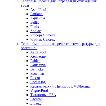
Тепловые насосы для нагрева или охлаждения
воды
AstralPool
Fairland
Aquaviva
Brilix
Phnix
Zodiac
Procopi Climexel
Чиллер Calorex
Теплообменники - нагреватели температуры для
бассейна
AstralPool
Xenozone
Pahlen
AquaViva
Behncke
Bowman
Elecro
Pool King
Керамический Thermotip EVOthermic
VagnerPool
Титановые PSA
Баском
Emaux