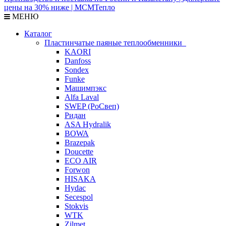
МЕНЮ
Каталог
Пластинчатые паяные теплообменники
KAORI
Danfoss
Sondex
Funke
Машимпэкс
Alfa Laval
SWEP (РоСвеп)
Ридан
ASA Hydralik
BOWA
Brazepak
Doucette
ECO AIR
Forwon
HISAKA
Hydac
Secespol
Stokvis
WTK
Zilmet