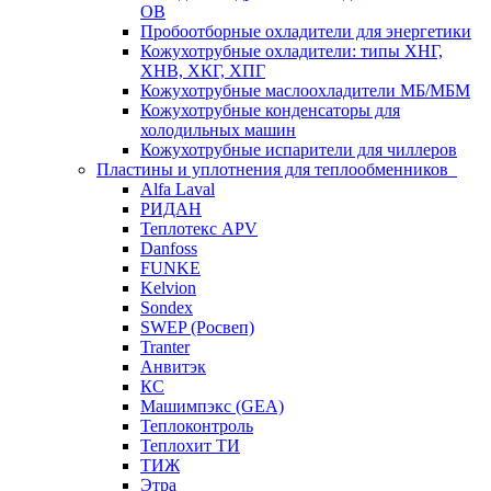
ОВ
Пробоотборные охладители для энергетики
Кожухотрубные охладители: типы ХНГ,
ХНВ, ХКГ, ХПГ
Кожухотрубные маслоохладители МБ/МБМ
Кожухотрубные конденсаторы для
холодильных машин
Кожухотрубные испарители для чиллеров
Пластины и уплотнения для теплообменников
Alfa Laval
РИДАН
Теплотекс APV
Danfoss
FUNKE
Kelvion
Sondex
SWEP (Росвеп)
Tranter
Анвитэк
КС
Машимпэкс (GEA)
Теплоконтроль
Теплохит ТИ
ТИЖ
Этра