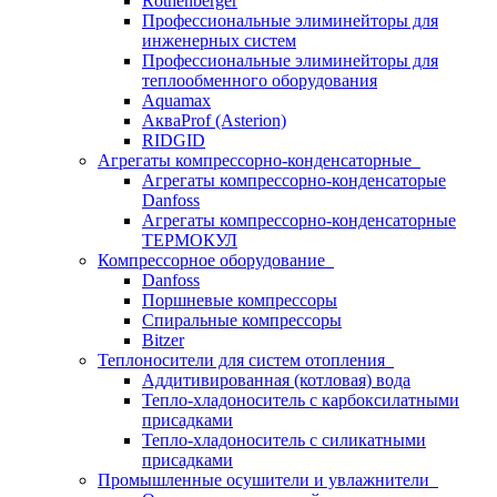
Rothenberger
Профессиональные элиминейторы для
инженерных систем
Профессиональные элиминейторы для
теплообменного оборудования
Aquamax
АкваProf (Asterion)
RIDGID
Агрегаты компрессорно-конденсаторные
Агрегаты компрессорно-конденсаторые
Danfoss
Агрегаты компрессорно-конденсаторные
ТЕРМОКУЛ
Компрессорное оборудование
Danfoss
Поршневые компрессоры
Спиральные компрессоры
Bitzer
Теплоносители для систем отопления
Аддитивированная (котловая) вода
Тепло-хладоноситель с карбоксилатными
присадками
Тепло-хладоноситель с силикатными
присадками
Промышленные осушители и увлажнители