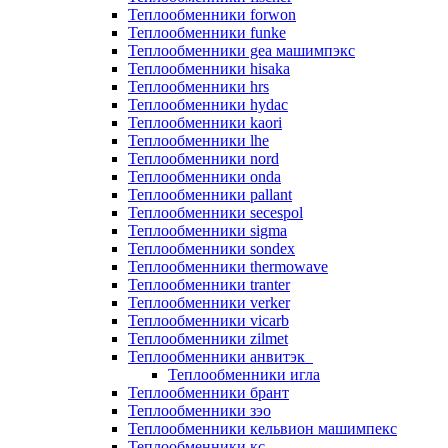
Теплообменники forwon
Теплообменники funke
Теплообменники gea машимпэкс
Теплообменники hisaka
Теплообменники hrs
Теплообменники hydac
Теплообменники kaori
Теплообменники lhe
Теплообменники nord
Теплообменники onda
Теплообменники pallant
Теплообменники secespol
Теплообменники sigma
Теплообменники sondex
Теплообменники thermowave
Теплообменники tranter
Теплообменники verker
Теплообменники vicarb
Теплообменники zilmet
Теплообменники анвитэк
Теплообменники игла
Теплообменники брант
Теплообменники зэо
Теплообменники кельвион машимпекс
Теплообменники кс