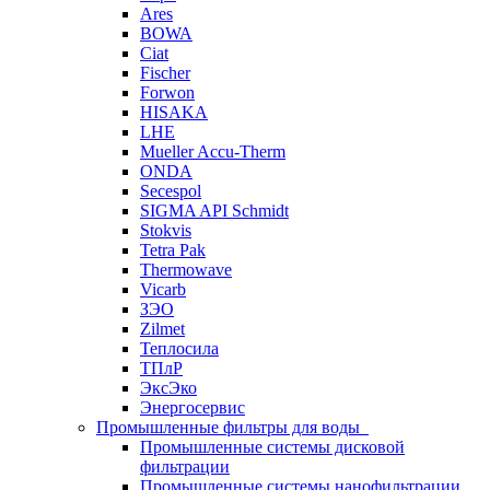
Ares
BOWA
Ciat
Fischer
Forwon
HISAKA
LHE
Mueller Accu-Therm
ONDA
Secespol
SIGMA API Schmidt
Stokvis
Tetra Pak
Thermowave
Vicarb
ЗЭО
Zilmet
Теплосила
ТПлР
ЭксЭко
Энергосервис
Промышленные фильтры для воды
Промышленные системы дисковой
фильтрации
Промышленные системы нанофильтрации