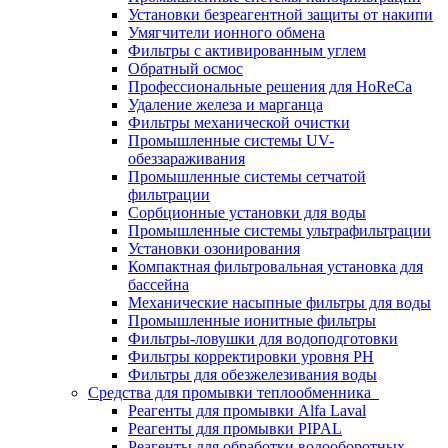
Установки безреагентной защиты от накипи
Умягчители ионного обмена
Фильтры с активированным углем
Обратный осмос
Профессиональные решения для HoReCa
Удаление железа и марганца
Фильтры механической очистки
Промышленные системы UV-
обеззараживания
Промышленные системы сетчатой
фильтрации
Сорбционные установки для воды
Промышленные системы ультрафильтрации
Установки озонирования
Компактная фильтровальная установка для
бассейна
Механические насыпные фильтры для воды
Промышленные ионитные фильтры
Фильтры-ловушки для водоподготовки
Фильтры корректировки уровня PH
Фильтры для обезжелезивания воды
Средства для промывки теплообменника
Реагенты для промывки Alfa Laval
Реагенты для промывки PIPAL
Реагенты для обработки водооборотных