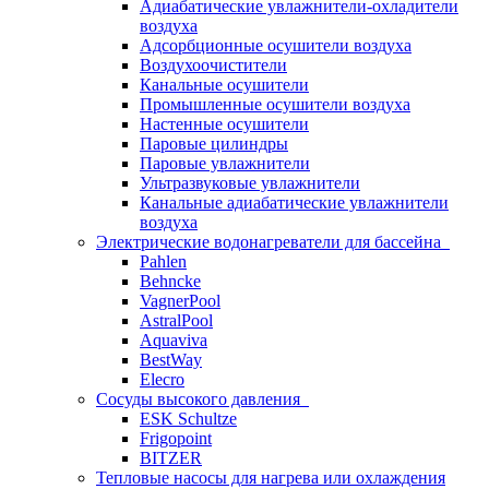
Адиабатические увлажнители-охладители
воздуха
Адсорбционные осушители воздуха
Воздухоочистители
Канальные осушители
Промышленные осушители воздуха
Настенные осушители
Паровые цилиндры
Паровые увлажнители
Ультразвуковые увлажнители
Канальные адиабатические увлажнители
воздуха
Электрические водонагреватели для бассейна
Pahlen
Behncke
VagnerPool
AstralPool
Aquaviva
BestWay
Elecro
Сосуды высокого давления
ESK Schultze
Frigopoint
BITZER
Тепловые насосы для нагрева или охлаждения