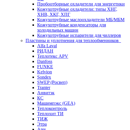
Пробоотборные охладители для энергетики
Кожухотрубные охладители: типы ХНГ,
ХНВ, ХКГ, ХПГ
Кожухотрубные маслоохладители МБ/МБМ
Кожухотрубные конденсаторы для
холодильных машин
Кожухотрубные испарители для чиллеров
Пластины и уплотнения для теплообменников
Alfa Laval
РИДАН
Теплотекс APV
Danfoss
FUNKE
Kelvion
Sondex
SWEP (Росвеп)
Tranter
Анвитэк
КС
Машимпэкс (GEA)
Теплоконтроль
Теплохит ТИ
ТИЖ
Этра
Ares