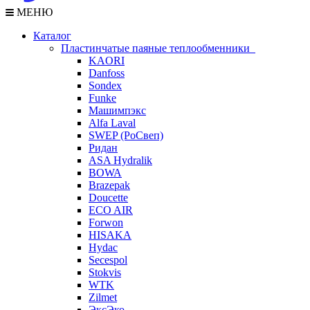
МЕНЮ
Каталог
Пластинчатые паяные теплообменники
KAORI
Danfoss
Sondex
Funke
Машимпэкс
Alfa Laval
SWEP (РоСвеп)
Ридан
ASA Hydralik
BOWA
Brazepak
Doucette
ECO AIR
Forwon
HISAKA
Hydac
Secespol
Stokvis
WTK
Zilmet
ЭксЭко