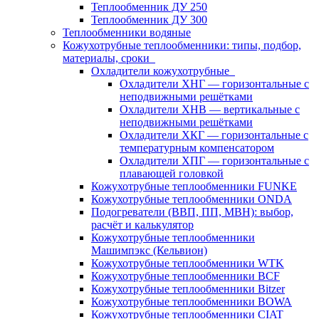
Теплообменник ДУ 250
Теплообменник ДУ 300
Теплообменники водяные
Кожухотрубные теплообменники: типы, подбор,
материалы, сроки
Охладители кожухотрубные
Охладители ХНГ — горизонтальные с
неподвижными решётками
Охладители ХНВ — вертикальные с
неподвижными решётками
Охладители ХКГ — горизонтальные с
температурным компенсатором
Охладители ХПГ — горизонтальные с
плавающей головкой
Кожухотрубные теплообменники FUNKE
Кожухотрубные теплообменники ONDA
Подогреватели (ВВП, ПП, МВН): выбор,
расчёт и калькулятор
Кожухотрубные теплообменники
Машимпэкс (Кельвион)
Кожухотрубные теплообменники WTK
Кожухотрубные теплообменники BCF
Кожухотрубные теплообменники Bitzer
Кожухотрубные теплообменники BOWA
Кожухотрубные теплообменники CIAT