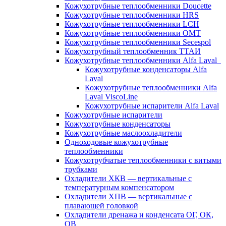
Кожухотрубные теплообменники Doucette
Кожухотрубные теплообменники HRS
Кожухотрубные теплообменники LCH
Кожухотрубные теплообменники OMT
Кожухотрубные теплообменники Secespol
Кожухотрубный теплообменник ТТАИ
Кожухотрубные теплообменники Alfa Laval
Кожухотрубные конденсаторы Alfa
Laval
Кожухотрубные теплообменники Alfa
Laval ViscoLine
Кожухотрубные испарители Alfa Laval
Кожухотрубные испарители
Кожухотрубные конденсаторы
Кожухотрубные маслоохладители
Одноходовые кожухотрубные
теплообменники
Кожухотрубчатые теплообменники с витыми
трубками
Охладители ХКВ — вертикальные с
температурным компенсатором
Охладители ХПВ — вертикальные с
плавающей головкой
Охладители дренажа и конденсата ОГ, ОК,
ОВ