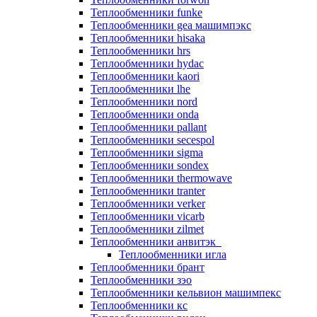
Теплообменники funke
Теплообменники gea машимпэкс
Теплообменники hisaka
Теплообменники hrs
Теплообменники hydac
Теплообменники kaori
Теплообменники lhe
Теплообменники nord
Теплообменники onda
Теплообменники pallant
Теплообменники secespol
Теплообменники sigma
Теплообменники sondex
Теплообменники thermowave
Теплообменники tranter
Теплообменники verker
Теплообменники vicarb
Теплообменники zilmet
Теплообменники анвитэк
Теплообменники игла
Теплообменники брант
Теплообменники зэо
Теплообменники кельвион машимпекс
Теплообменники кс