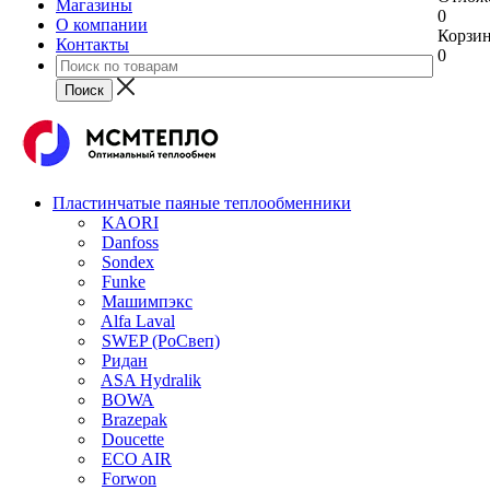
Магазины
0
О компании
Корзи
Контакты
0
Пластинчатые паяные теплообменники
KAORI
Danfoss
Sondex
Funke
Машимпэкс
Alfa Laval
SWEP (РоСвеп)
Ридан
ASA Hydralik
BOWA
Brazepak
Doucette
ECO AIR
Forwon