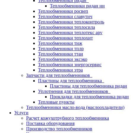
Теплообменники ридан
Теплообменники ридан нн
Теплообменники росвеп
Теплообменники славутич
Теплообменники теплоконтроль
Теплообменники теплосила
Теплообменники теплотекс apv
Теплообменники теплохит
Теплообменники тиж
Теплообменники тплр
Теплообменники ттаи
Теплообменники эксэко
Теплообменники энергосервис
Теплообменники этра
Запчасти для теплообменников
Пластины для теплообменника
Пластины для теплообменника ридан
Уплотнения для теплообменников
Прокладки для теплообменника ридан
Тепловые пункты
Теплообменники масло-вода (маслоохладители)
Услуги
Расчет кожухотрубного теплообменника
Поставка
оборудования
Производство теплообменников