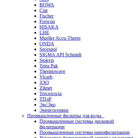
BOWA
Ciat
Fischer
Forwon
HISAKA
LHE
Mueller Accu-Therm
ONDA
Secespol
SIGMA API Schmidt
Stokvis
Tetra Pak
Thermowave
Vicarb
ЗЭО
Zilmet
Теплосила
ТПлР
ЭксЭко
Энергосервис
Промышленные фильтры для воды
Промышленные системы дисковой
фильтрации
Промышленные системы нанофильтрации
Установки безреагентной защиты от накипи