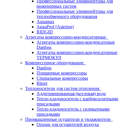
Профессиональные элиминейторы для
инженерных систем
Профессиональные элиминейторы для
теплообменного оборудования
Aquamax
АкваProf (Asterion)
RIDGID
Агрегаты компрессорно-конденсаторные
Агрегаты компрессорно-конденсаторые
Danfoss
Агрегаты компрессорно-конденсаторные
ТЕРМОКУЛ
Компрессорное оборудование
Danfoss
Поршневые компрессоры
Спиральные компрессоры
Bitzer
Теплоносители для систем отопления
Аддитивированная (котловая) вода
Тепло-хладоноситель с карбоксилатными
присадками
Тепло-хладоноситель с силикатными
присадками
Промышленные осушители и увлажнители
Опции для осушителей воздуха