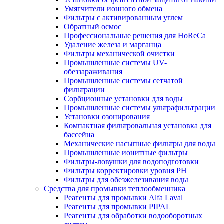
Умягчители ионного обмена
Фильтры с активированным углем
Обратный осмос
Профессиональные решения для HoReCa
Удаление железа и марганца
Фильтры механической очистки
Промышленные системы UV-
обеззараживания
Промышленные системы сетчатой
фильтрации
Сорбционные установки для воды
Промышленные системы ультрафильтрации
Установки озонирования
Компактная фильтровальная установка для
бассейна
Механические насыпные фильтры для воды
Промышленные ионитные фильтры
Фильтры-ловушки для водоподготовки
Фильтры корректировки уровня PH
Фильтры для обезжелезивания воды
Средства для промывки теплообменника
Реагенты для промывки Alfa Laval
Реагенты для промывки PIPAL
Реагенты для обработки водооборотных