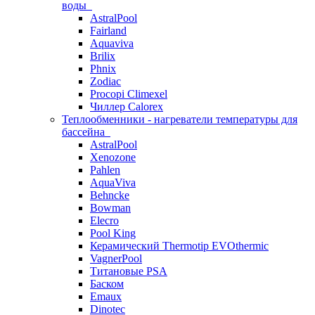
воды
AstralPool
Fairland
Aquaviva
Brilix
Phnix
Zodiac
Procopi Climexel
Чиллер Calorex
Теплообменники - нагреватели температуры для
бассейна
AstralPool
Xenozone
Pahlen
AquaViva
Behncke
Bowman
Elecro
Pool King
Керамический Thermotip EVOthermic
VagnerPool
Титановые PSA
Баском
Emaux
Dinotec