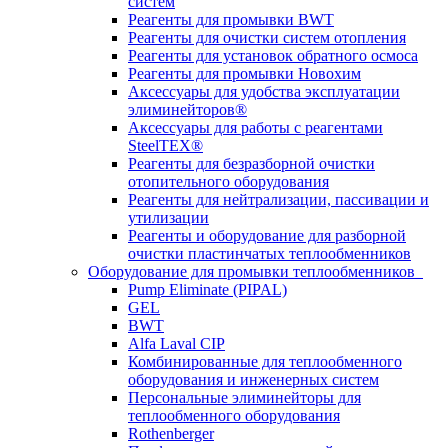
систем
Реагенты для промывки BWT
Реагенты для очистки систем отопления
Реагенты для установок обратного осмоса
Реагенты для промывки Новохим
Аксессуары для удобства эксплуатации
элиминейторов®
Аксессуары для работы с реагентами
SteelTEX®
Реагенты для безразборной очистки
отопительного оборудования
Реагенты для нейтрализации, пассивации и
утилизации
Реагенты и оборудование для разборной
очистки пластинчатых теплообменников
Оборудование для промывки теплообменников
Pump Eliminate (PIPAL)
GEL
BWT
Alfa Laval CIP
Комбинированные для теплообменного
оборудования и инженерных систем
Персональные элиминейторы для
теплообменного оборудования
Rothenberger