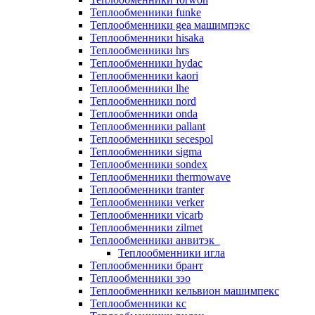
Теплообменники funke
Теплообменники gea машимпэкс
Теплообменники hisaka
Теплообменники hrs
Теплообменники hydac
Теплообменники kaori
Теплообменники lhe
Теплообменники nord
Теплообменники onda
Теплообменники pallant
Теплообменники secespol
Теплообменники sigma
Теплообменники sondex
Теплообменники thermowave
Теплообменники tranter
Теплообменники verker
Теплообменники vicarb
Теплообменники zilmet
Теплообменники анвитэк
Теплообменники игла
Теплообменники брант
Теплообменники зэо
Теплообменники кельвион машимпекс
Теплообменники кс