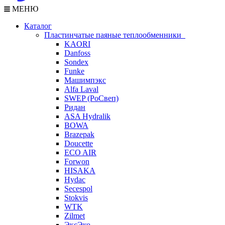
МЕНЮ
Каталог
Пластинчатые паяные теплообменники
KAORI
Danfoss
Sondex
Funke
Машимпэкс
Alfa Laval
SWEP (РоСвеп)
Ридан
ASA Hydralik
BOWA
Brazepak
Doucette
ECO AIR
Forwon
HISAKA
Hydac
Secespol
Stokvis
WTK
Zilmet
ЭксЭко