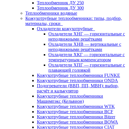
Теплообменник ДУ 250
Теплообменник ДУ 300
Теплообменники водяные
Кожухотрубные теплообменники: типы, подбор,
материалы, сроки
Охладители кожухотрубные
Охладители ХНГ — горизонтальные с
неподвижными решётками
Охладители ХНВ — вертикальные с
неподвижными решётками
Охладители ХКГ — горизонтальные с
температурным компенсатором
Охладители ХПГ — горизонтальные с
плавающей головкой
Кожухотрубные теплообменники FUNKE
Кожухотрубные теплообменники ONDA
Подогреватели (ВВП, ПП, МВН): выбор,
расчёт и калькулятор
Кожухотрубные теплообменники
Машимпэкс (Кельвион)
Кожухотрубные теплообменники WTK
Кожухотрубные теплообменники BCF
Кожухотрубные теплообменники Bitzer
Кожухотрубные теплообменники BOWA
Кожухотрубные теплообменники CIAT