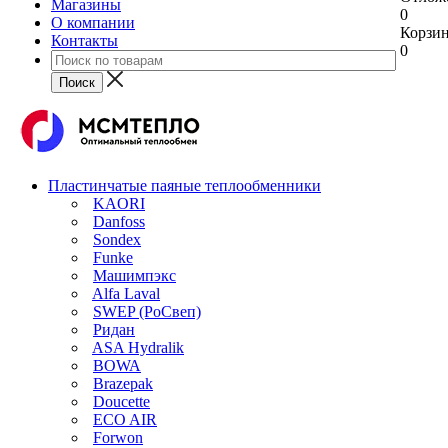
Магазины
0
О компании
Корзи
Контакты
0
Пластинчатые паяные теплообменники
KAORI
Danfoss
Sondex
Funke
Машимпэкс
Alfa Laval
SWEP (РоСвеп)
Ридан
ASA Hydralik
BOWA
Brazepak
Doucette
ECO AIR
Forwon