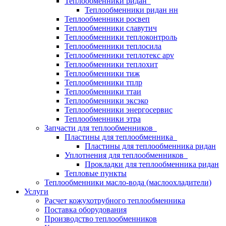
Теплообменники ридан
Теплообменники ридан нн
Теплообменники росвеп
Теплообменники славутич
Теплообменники теплоконтроль
Теплообменники теплосила
Теплообменники теплотекс apv
Теплообменники теплохит
Теплообменники тиж
Теплообменники тплр
Теплообменники ттаи
Теплообменники эксэко
Теплообменники энергосервис
Теплообменники этра
Запчасти для теплообменников
Пластины для теплообменника
Пластины для теплообменника ридан
Уплотнения для теплообменников
Прокладки для теплообменника ридан
Тепловые пункты
Теплообменники масло-вода (маслоохладители)
Услуги
Расчет кожухотрубного теплообменника
Поставка
оборудования
Производство теплообменников