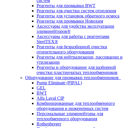
систем
Реагенты для промывки BWT
Реагенты для очистки систем отопления
Реагенты для установок обратного осмоса
Реагенты для промывки Новохим
Аксессуары для удобства эксплуатации
элиминейторов®
Аксессуары для работы с реагентами
SteelTEX®
Реагенты для безразборной очистки
отопительного оборудования
Реагенты для нейтрализации, пассивации и
утилизации
Реагенты и оборудование для разборной
очистки пластинчатых теплообменников
Оборудование для промывки теплообменников
Pump Eliminate (PIPAL)
GEL
BWT
Alfa Laval CIP
Комбинированные для теплообменного
оборудования и инженерных систем
Персональные элиминейторы для
теплообменного оборудования
Rothenberger