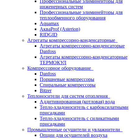
Профессиональные элиминейторы для
инженерных систем
Профессиональные элиминейторы для
теплообменного оборудования
Aquamax
АкваProf (Asterion)
RIDGID
Агрегаты компрессорно-конденсаторные
Агрегаты компрессорно-конденсаторые
Danfoss
Агрегаты компрессорно-конденсаторные
ТЕРМОКУЛ
Компрессорное оборудование
Danfoss
Поршневые компрессоры
Спиральные компрессоры
Bitzer
Теплоносители для систем отопления
Аддитивированная (котловая) вода
Тепло-хладоноситель с карбоксилатными
присадками
Тепло-хладоноситель с силикатными
присадками
Промышленные осушители и увлажнители
Опции для осушителей воздуха