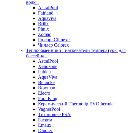
воды
AstralPool
Fairland
Aquaviva
Brilix
Phnix
Zodiac
Procopi Climexel
Чиллер Calorex
Теплообменники - нагреватели температуры для
бассейна
AstralPool
Xenozone
Pahlen
AquaViva
Behncke
Bowman
Elecro
Pool King
Керамический Thermotip EVOthermic
VagnerPool
Титановые PSA
Баском
Emaux
Dinotec