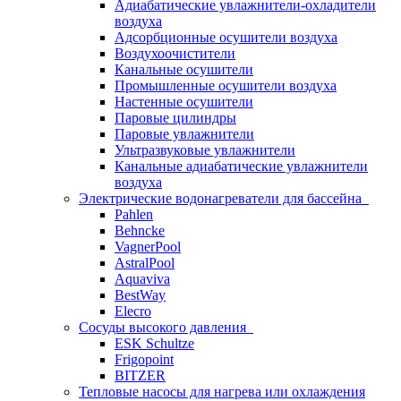
Адиабатические увлажнители-охладители
воздуха
Адсорбционные осушители воздуха
Воздухоочистители
Канальные осушители
Промышленные осушители воздуха
Настенные осушители
Паровые цилиндры
Паровые увлажнители
Ультразвуковые увлажнители
Канальные адиабатические увлажнители
воздуха
Электрические водонагреватели для бассейна
Pahlen
Behncke
VagnerPool
AstralPool
Aquaviva
BestWay
Elecro
Сосуды высокого давления
ESK Schultze
Frigopoint
BITZER
Тепловые насосы для нагрева или охлаждения