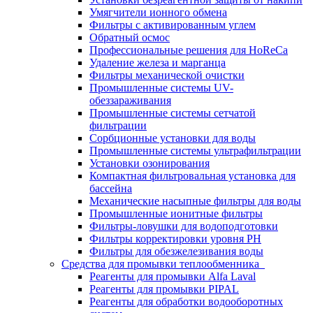
Умягчители ионного обмена
Фильтры с активированным углем
Обратный осмос
Профессиональные решения для HoReCa
Удаление железа и марганца
Фильтры механической очистки
Промышленные системы UV-
обеззараживания
Промышленные системы сетчатой
фильтрации
Сорбционные установки для воды
Промышленные системы ультрафильтрации
Установки озонирования
Компактная фильтровальная установка для
бассейна
Механические насыпные фильтры для воды
Промышленные ионитные фильтры
Фильтры-ловушки для водоподготовки
Фильтры корректировки уровня PH
Фильтры для обезжелезивания воды
Средства для промывки теплообменника
Реагенты для промывки Alfa Laval
Реагенты для промывки PIPAL
Реагенты для обработки водооборотных