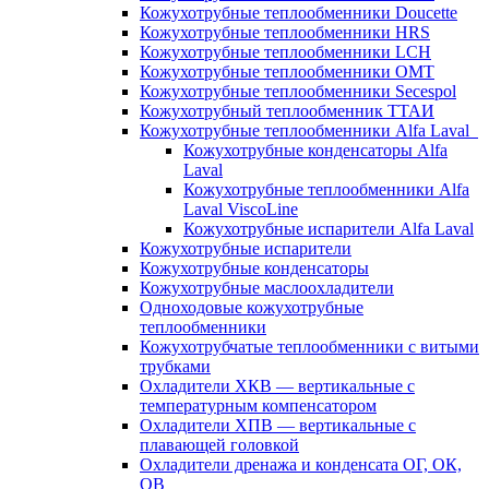
Кожухотрубные теплообменники Doucette
Кожухотрубные теплообменники HRS
Кожухотрубные теплообменники LCH
Кожухотрубные теплообменники OMT
Кожухотрубные теплообменники Secespol
Кожухотрубный теплообменник ТТАИ
Кожухотрубные теплообменники Alfa Laval
Кожухотрубные конденсаторы Alfa
Laval
Кожухотрубные теплообменники Alfa
Laval ViscoLine
Кожухотрубные испарители Alfa Laval
Кожухотрубные испарители
Кожухотрубные конденсаторы
Кожухотрубные маслоохладители
Одноходовые кожухотрубные
теплообменники
Кожухотрубчатые теплообменники с витыми
трубками
Охладители ХКВ — вертикальные с
температурным компенсатором
Охладители ХПВ — вертикальные с
плавающей головкой
Охладители дренажа и конденсата ОГ, ОК,
ОВ