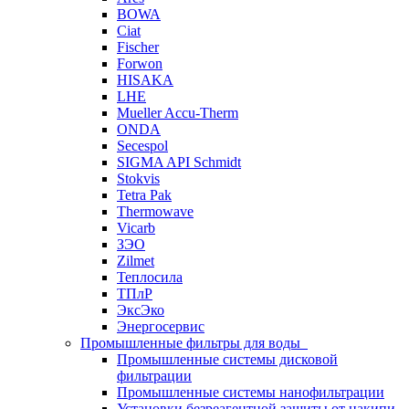
BOWA
Ciat
Fischer
Forwon
HISAKA
LHE
Mueller Accu-Therm
ONDA
Secespol
SIGMA API Schmidt
Stokvis
Tetra Pak
Thermowave
Vicarb
ЗЭО
Zilmet
Теплосила
ТПлР
ЭксЭко
Энергосервис
Промышленные фильтры для воды
Промышленные системы дисковой
фильтрации
Промышленные системы нанофильтрации
Установки безреагентной защиты от накипи