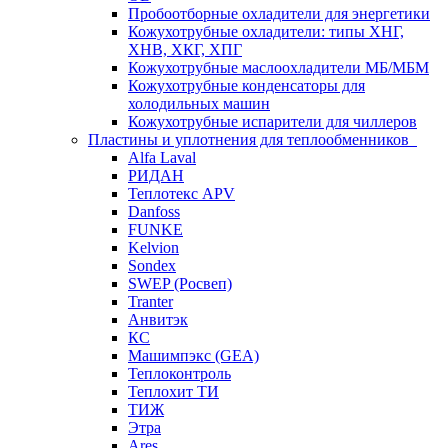
Пробоотборные охладители для энергетики
Кожухотрубные охладители: типы ХНГ,
ХНВ, ХКГ, ХПГ
Кожухотрубные маслоохладители МБ/МБМ
Кожухотрубные конденсаторы для
холодильных машин
Кожухотрубные испарители для чиллеров
Пластины и уплотнения для теплообменников
Alfa Laval
РИДАН
Теплотекс APV
Danfoss
FUNKE
Kelvion
Sondex
SWEP (Росвеп)
Tranter
Анвитэк
КС
Машимпэкс (GEA)
Теплоконтроль
Теплохит ТИ
ТИЖ
Этра
Ares