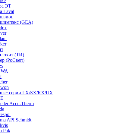
nke
ра ЭТ
a Laval
львион
ашимпэкс (GEA)
dex
ver
ant
ker
нт
плохит (ТИ)
ep (РоСвеп)
es
BOWA
t
cher
rwon
рные: серии LX/SX/RX/UX
HE
ller Accu-Therm
da
espol
ma API Schmidt
kvis
a Pak