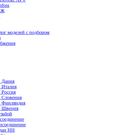
foss
ИЖ
C
лог моделей с подбором
я
абжения
: Дания
: Италия
 Россия
: Словения
: Финляндия
: Швеция
езьбой
исоединение
исоединение
идан НН