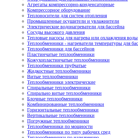
Агрегаты компрессорно-конденсаторные
Компрессорное оборудование
Теплоносители для систем отопления
Промышленные осушители и увлажнители
Электрические водонагреватели для бассейна
Сосуды высокого давления
Тепловые насосы для нагрева или охлаждения воды
Теплообменники - нагреватели температуры для ба
Теплообменники для бассейнов
Пластинчатые теплообменники
Кожухопластинчатые теплообменники
Теплообменники трубчатые
Жидкостные теплообменники
Витые теплообменники
Теплообменники электрические
Спиральные теплообменники
Спирально витые теплообменники
Блочные теплообменники
Комбинированные теплообменники
Горизонтальные теплообменники
Вертикальные теплообменники
Погружные теплообменники
Теплообменники по мощности
Теплообменники по типу рабочих сред
Теплоообменники по назначению