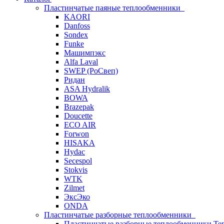
Пластинчатые паяные теплообменники
KAORI
Danfoss
Sondex
Funke
Машимпэкс
Alfa Laval
SWEP (РоСвеп)
Ридан
ASA Hydralik
BOWA
Brazepak
Doucette
ECO AIR
Forwon
HISAKA
Hydac
Secespol
Stokvis
WTK
Zilmet
ЭксЭко
ONDA
Пластинчатые разборные теплообменники
Пластинчатые разборные теплообменники Те