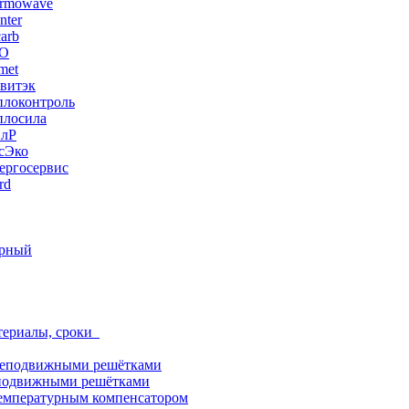
ermowave
nter
arb
ЭО
met
витэк
плоконтроль
плосила
ПлР
сЭко
ергосервис
rd
орный
териалы, сроки
неподвижными решётками
подвижными решётками
емпературным компенсатором