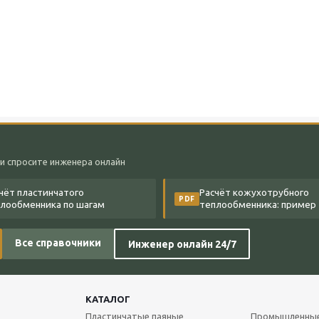
и спросите инженера онлайн
чёт пластинчатого
Расчёт кожухотрубного
PDF
лообменника по шагам
теплообменника: пример
Все справочники
Инженер онлайн 24/7
КАТАЛОГ
Пластинчатые паяные
Промышленны