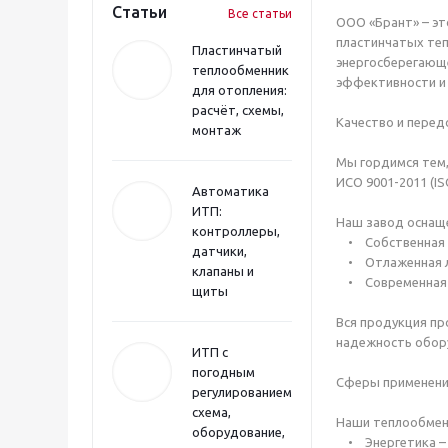
Статьи
Все статьи
ООО «Брант» – эт
пластинчатых те
Пластинчатый
энергосберегающе
теплообменник
эффективности и
для отопления:
расчёт, схемы,
Качество и перед
монтаж
Мы гордимся тем,
ИСО 9001-2011 (I
Автоматика
ИТП:
Наш завод оснащ
контроллеры,
• Собственная ис
датчики,
• Отлаженная ло
клапаны и
• Современная и
щиты
Вся продукция пр
надежность обор
ИТП с
погодным
Сферы применени
регулированием:
схема,
Наши теплообменн
оборудование,
• Энергетика – 