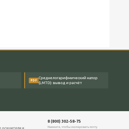
Среднелогарифмический напор
PDF
(LMTD): вывод и расчёт
8 (800) 302-58-75
Нажмите, чтобы скопировать почту
е
осушители и