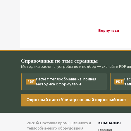
Вернуться
Справочники по теме страницы
Методики расчёта, устройство и подбор — скачайте PDF ил
Расчёт теплообменника: полная
Рас
PDF
PDF
методика с формулами
теп
Опросный лист: Универсальный опросный лист
2026 © Поставка промышленного и
КОМПАНИЯ
теплообменного
оборудования
Главная