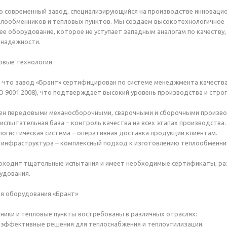
о современный завод, специализирующийся на производстве инноваци
плообменников и тепловых пунктов. Мы создаем высокотехнологичное
е оборудование, которое не уступает западным аналогам по качеству,
 надежности.
овые технологии
 что завод «Брант» сертифицирован по системе менеджмента качеств
SO 9001:2008), что подтверждает высокий уровень производства и строг
ен передовыми механосборочными, сварочными и сборочными производ
пытательная база – контроль качества на всех этапах производства.
гистическая система – оперативная доставка продукции клиентам.
нфраструктура – комплексный подход к изготовлению теплообменник
оходит тщательные испытания и имеет необходимые сертификаты, раз
удования.
я оборудования «Брант»
ики и тепловые пункты востребованы в различных отраслях:
эффективные решения для теплоснабжения и теплоутилизации.