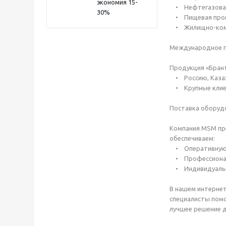
экономия 15-
• Нефтегазовая 
30%
• Пищевая промы
• Жилищно-комму
Международное п
Продукция «Брант
• Россию, Казахс
• Крупные клиент
Поставка оборудо
Компания MSM пре
обеспечиваем:
• Оперативную д
• Профессиональ
• Индивидуальны
В нашем интернет
специалисты помо
лучшее решение д