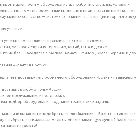
промышленность – оборудование для работы в сложных условиях.
шленность – теплообменные процессы в производстве напитков, мол
нальное хозяйство – системы отопления, вентиляции и горячего вод
рисутствие
» успешно поставляется в различные страны, включая:
тан, Беларусь, Украину, Германию, Китай, США и другие.
ские базы находятся в Москве, Алматы, Минске, Киеве, Берлине и дру
вания «Брант» в Россию
длагает поставку теплообменного оборудования «Брант» и запасных ча
оставку в любую точку России.
ное обслуживание и поддержку.
й подбор оборудования под ваши технические задачи.
-магазине вы можете подобрать теплообменники «Брант», а также зак
гут выбрать оптимальную модель, обеспечивающую лучший баланс цена
ля вашего проекта!