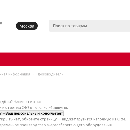
и
Москва
чная информация
-
Производители
одбор? Напишите в чат
 и ответим 24/7 в течение ~1 минуты.
7 – Ваш персональный консультант
открыть чат, обновите страницу — виджет грузится напрямую из CRM.
овременное производство энергосберегающего оборудования