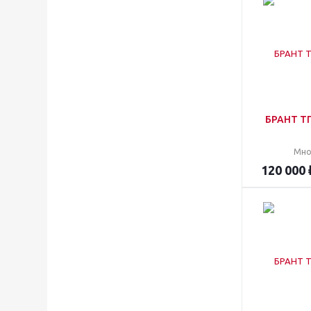
БРАНТ Т
Мно
120 000