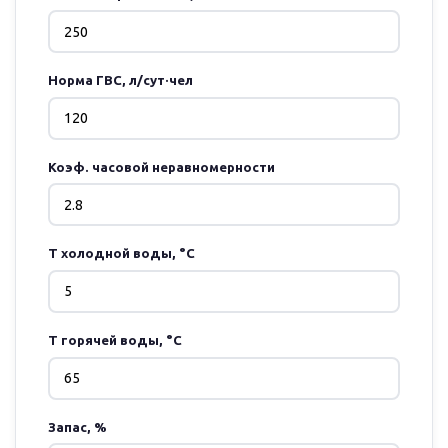
Норма ГВС, л/сут·чел
Коэф. часовой неравномерности
T холодной воды, °C
T горячей воды, °C
Запас, %