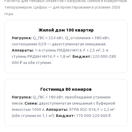
Расчёты для типовых объектов с нагрузкой, схемой и конкретным
типоразмером. Цифры — для проектирования в условиях 2026
года.
Жилой дом 100 квартир
Нагрузка:
Q_ГВС = 224 кВт, Q_отопления = 380 кВт,
соотношение 0,59 — двухступенчатая смешанная.
Аппараты:
1-я ступень РИДАН НН14, F = 2,5 м²; 2-я
ступень РИДАН НН14, F = 1,8 м².
Бюджет:
220 000-280
000 ₽ за обе ступени.
Гостиница 80 номеров
Нагрузка:
Q_ГВС = 180 кВт, преобладание утренних
пиков.
Схема:
двухступенчатая смешанная с буферной
ёмкостью 1000 л.
Аппараты:
ЭТРА XGC-016, F = 2,2 м²
(обе ступени по 1,1 м²).
Бюджет:
170 000-220 000 ₽.