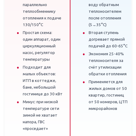
параллельно
воду обратным
теплообменнику
теплоносителем
отопления к подаче
после отопления
130/150°C
(5→35°C)
Простая схема:
Вторая ступень
один аппарат, один
догревает прямой
циркуляционный
подачей до 60-65°C
насос, регулятор
Экономия 25-40%
температуры
теплоносителя за
Подходит для
счёт утилизации
малых объектов:
обратки отопления
ИТП в коттедже,
Применяется для
бане, небольшой
жилых домов от 50
гостинице до 30 кВт
квартир, гостиниц
Минус: при низкой
от 50 номеров, ЦТП
температуре сети
микрорайонов
зимой не хватает
напора, ГВС
«проседает»