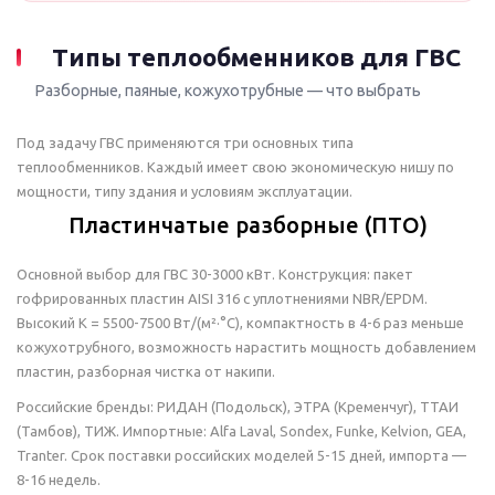
Типы теплообменников для ГВС
Разборные, паяные, кожухотрубные — что выбрать
Под задачу ГВС применяются три основных типа
теплообменников. Каждый имеет свою экономическую нишу по
мощности, типу здания и условиям эксплуатации.
Пластинчатые разборные (ПТО)
Основной выбор для ГВС 30-3000 кВт. Конструкция: пакет
гофрированных пластин AISI 316 с уплотнениями NBR/EPDM.
Высокий K = 5500-7500 Вт/(м²·°C), компактность в 4-6 раз меньше
кожухотрубного, возможность нарастить мощность добавлением
пластин, разборная чистка от накипи.
Российские бренды: РИДАН (Подольск), ЭТРА (Кременчуг), ТТАИ
(Тамбов), ТИЖ. Импортные: Alfa Laval, Sondex, Funke, Kelvion, GEA,
Tranter. Срок поставки российских моделей 5-15 дней, импорта —
8-16 недель.