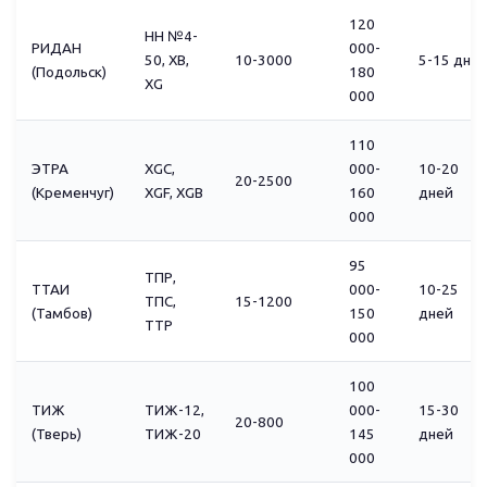
120
НН №4-
РИДАН
000-
50, XB,
10-3000
5-15 дне
(Подольск)
180
XG
000
110
ЭТРА
XGC,
000-
10-20
20-2500
(Кременчуг)
XGF, XGB
160
дней
000
95
ТПР,
ТТАИ
000-
10-25
ТПС,
15-1200
(Тамбов)
150
дней
ТТР
000
100
ТИЖ
ТИЖ-12,
000-
15-30
20-800
(Тверь)
ТИЖ-20
145
дней
000