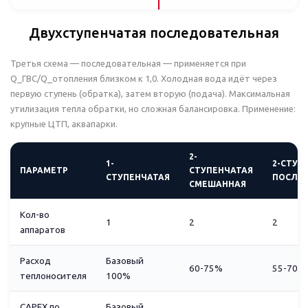
Двухступенчатая последовательная
Третья схема — последовательная — применяется при
Q_ГВС/Q_отопления близком к 1,0. Холодная вода идёт через
первую ступень (обратка), затем вторую (подача). Максимальная
утилизация тепла обратки, но сложная балансировка. Применение:
крупные ЦТП, аквапарки.
2-
1-
2-СТУП
ПАРАМЕТР
СТУПЕНЧАТАЯ
СТУПЕНЧАТАЯ
ПОСЛЕ
СМЕШАННАЯ
Кол-во
1
2
2
аппаратов
Расход
Базовый
60-75%
55-70%
теплоносителя
100%
CAPEX по
Базовый