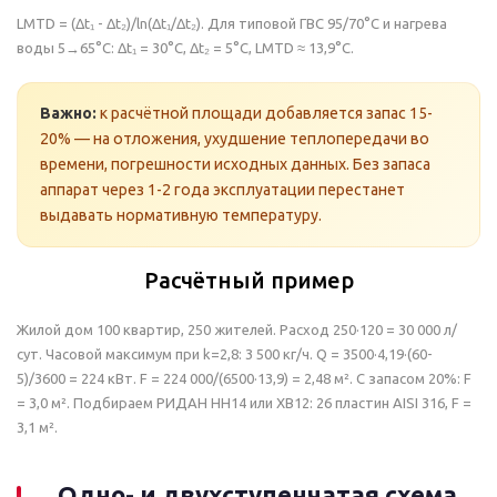
LMTD = (Δt₁ - Δt₂)/ln(Δt₁/Δt₂). Для типовой ГВС 95/70°C и нагрева
воды 5→65°C: Δt₁ = 30°C, Δt₂ = 5°C, LMTD ≈ 13,9°C.
Важно:
к расчётной площади добавляется запас 15-
20% — на отложения, ухудшение теплопередачи во
времени, погрешности исходных данных. Без запаса
аппарат через 1-2 года эксплуатации перестанет
выдавать нормативную температуру.
Расчётный пример
Жилой дом 100 квартир, 250 жителей. Расход 250·120 = 30 000 л/
сут. Часовой максимум при k=2,8: 3 500 кг/ч. Q = 3500·4,19·(60-
5)/3600 = 224 кВт. F = 224 000/(6500·13,9) = 2,48 м². С запасом 20%: F
= 3,0 м². Подбираем РИДАН НН14 или XB12: 26 пластин AISI 316, F =
3,1 м².
Одно- и двухступенчатая схема