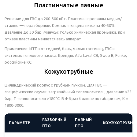
Пластинчатые паяные
Решение для ГВС до 200-300 кВт. Пластины пропаяны медью/
сталью — неразборные. Компактны, цена ниже на 40-50%,
давление до 30 бар. Минусы: только химическая промывка, при
отказе пластины меняется весь аппарат.
Применение: ИТП коттеджей, бань, малых гостиниц, ГВС в
системах теплового насоса. Бренды: Alfa Laval CB, Swep B, Funke,
российские КС.
Кожухотрубные
Цилиндрический корпус с трубным пучком. Для ГВС —
специфические случаи: загрязнённый теплоноситель, давление >25
бар, T теплоносителя >180°C. В 4-6 раз больше по габаритам, K =
1800-3000.
РАЗБОРНЫЙ
ПАЯНЫЙ
ПАРАМЕТР
КОЖУХОТРУБНЫ
ПТО
ПТО