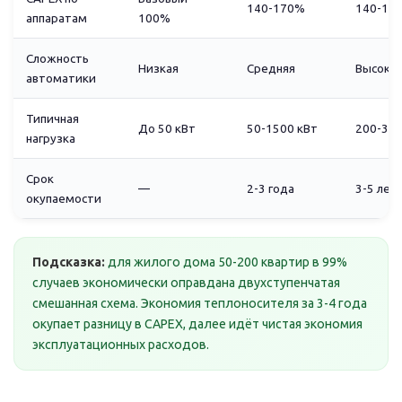
140-170%
140-17
аппаратам
100%
Сложность
Низкая
Средняя
Высока
автоматики
Типичная
До 50 кВт
50-1500 кВт
200-300
нагрузка
Срок
—
2-3 года
3-5 лет
окупаемости
Подсказка:
для жилого дома 50-200 квартир в 99%
случаев экономически оправдана двухступенчатая
смешанная схема. Экономия теплоносителя за 3-4 года
окупает разницу в CAPEX, далее идёт чистая экономия
эксплуатационных расходов.