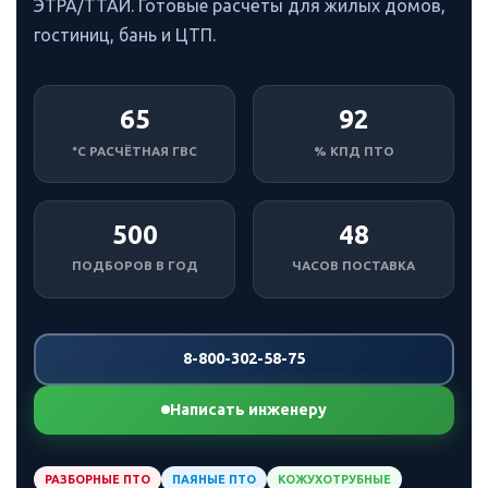
ЭТРА/ТТАИ. Готовые расчёты для жилых домов,
гостиниц, бань и ЦТП.
65
92
°C РАСЧЁТНАЯ ГВС
% КПД ПТО
500
48
ПОДБОРОВ В ГОД
ЧАСОВ ПОСТАВКА
8-800-302-58-75
Написать инженеру
РАЗБОРНЫЕ ПТО
ПАЯНЫЕ ПТО
КОЖУХОТРУБНЫЕ