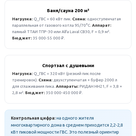
Баня/сауна 200 м²
Нагрузка:
Q_ГВС = 60 кВт пик.
Схема:
одноступенчатая
параллельная от газового котла 95/70°C.
Аппарат:
паяный ТТАИ ТПР-30 или Alfa Laval CB30, F = 0,9 м².
Бюджет:
35 000-55 000 ₽.
Спортзал с душевыми
Нагрузка:
Q_ГВС = 320 кВт (резкий пик после
тренировок).
Схема:
двухступенчатая + буфер 2000 л
для сглаживания пика.
Аппараты:
РИДАН НН21, F = 3,8 +
2,8 м².
Бюджет:
350 000-450 000 ₽.
Контрольная цифра:
на одного жителя
многоквартирного дома в среднем приходится 2,2-2,8
кВт пиковой мощности ГВС. Это полезный ориентир