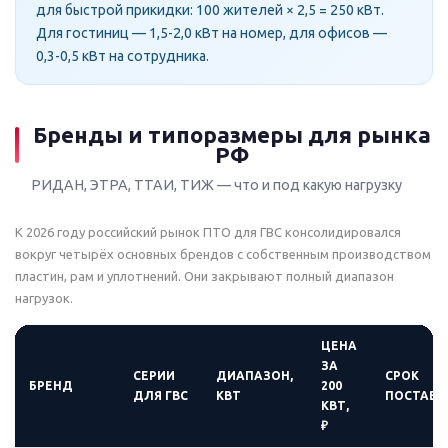
для быстрой прикидки: 100 жителей × 2,5 = 250 кВт.
Для гостиниц — 1,5-2,0 кВт на номер, для офисов —
0,3-0,5 кВт на сотрудника.
Бренды и типоразмеры для рынка
РФ
РИДАН, ЭТРА, ТТАИ, ТИЖ — что и под какую нагрузку
К 2026 году российский рынок ПТО для ГВС консолидировался
вокруг четырёх основных брендов с собственным производством
пластин, рам и уплотнений. Они закрывают полный диапазон
нагрузок.
ЦЕНА
ЗА
СЕРИИ
ДИАПАЗОН,
СРОК
БРЕНД
200
ДЛЯ ГВС
КВТ
ПОСТАВК
КВТ,
₽