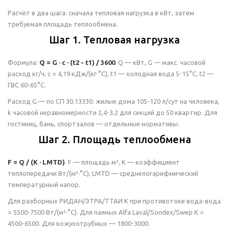
Расчёт в два шага: сначала тепловая нагрузка в кВт, затем
требуемая площадь теплообмена.
Шаг 1. Тепловая нагрузка
Формула:
Q = G · c · (t2 - t1) / 3600
. Q — кВт, G — макс. часовой
расход кг/ч, c = 4,19 кДж/(кг·°C), t1 — холодная вода 5-15°C, t2 —
ГВС 60-65°C.
Расход G — по СП 30.13330: жилые дома 105-120 л/сут на человека,
k часовой неравномерности 2,4-3,2 для секций до 50 квартир. Для
гостиниц, бань, спортзалов — отдельные нормативы.
Шаг 2. Площадь теплообмена
F = Q / (K · LMTD)
. F — площадь м², K — коэффициент
теплопередачи Вт/(м²·°C), LMTD — среднелогарифмический
температурный напор.
Для разборных РИДАН/ЭТРА/ТТАИ K при противотоке вода-вода
= 5500-7500 Вт/(м²·°C). Для паяных Alfa Laval/Sondex/Swep K =
4500-6500. Для кожухотрубных — 1800-3000.