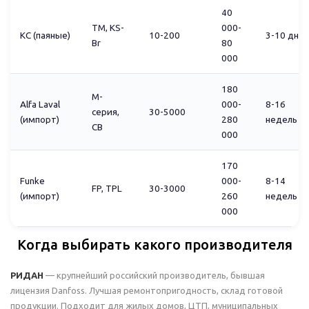
40
TM, KS-
000-
КС (паяные)
10-200
3-10 дне
Br
80
000
180
M-
Alfa Laval
000-
8-16
серия,
30-5000
(импорт)
280
недель
CB
000
170
Funke
000-
8-14
FP, TPL
30-3000
(импорт)
260
недель
000
Когда выбирать какого производителя
РИДАН
— крупнейший российский производитель, бывшая
лицензия Danfoss. Лучшая ремонтопригодность, склад готовой
продукции. Подходит для жилых домов, ЦТП, муниципальных