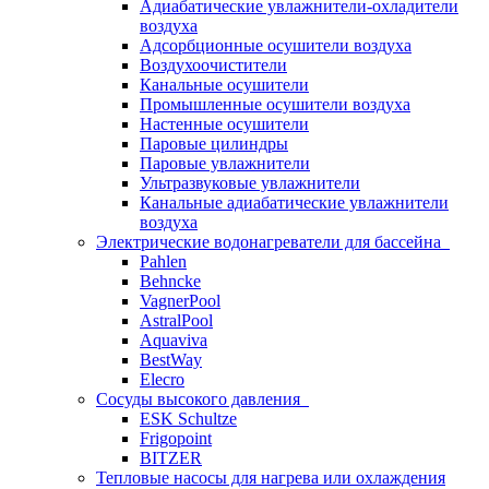
Адиабатические увлажнители-охладители
воздуха
Адсорбционные осушители воздуха
Воздухоочистители
Канальные осушители
Промышленные осушители воздуха
Настенные осушители
Паровые цилиндры
Паровые увлажнители
Ультразвуковые увлажнители
Канальные адиабатические увлажнители
воздуха
Электрические водонагреватели для бассейна
Pahlen
Behncke
VagnerPool
AstralPool
Aquaviva
BestWay
Elecro
Сосуды высокого давления
ESK Schultze
Frigopoint
BITZER
Тепловые насосы для нагрева или охлаждения