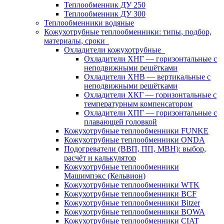
Теплообменник ДУ 250
Теплообменник ДУ 300
Теплообменники водяные
Кожухотрубные теплообменники: типы, подбор,
материалы, сроки
Охладители кожухотрубные
Охладители ХНГ — горизонтальные с
неподвижными решётками
Охладители ХНВ — вертикальные с
неподвижными решётками
Охладители ХКГ — горизонтальные с
температурным компенсатором
Охладители ХПГ — горизонтальные с
плавающей головкой
Кожухотрубные теплообменники FUNKE
Кожухотрубные теплообменники ONDA
Подогреватели (ВВП, ПП, МВН): выбор,
расчёт и калькулятор
Кожухотрубные теплообменники
Машимпэкс (Кельвион)
Кожухотрубные теплообменники WTK
Кожухотрубные теплообменники BCF
Кожухотрубные теплообменники Bitzer
Кожухотрубные теплообменники BOWA
Кожухотрубные теплообменники CIAT