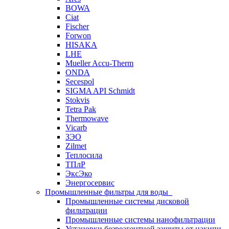
BOWA
Ciat
Fischer
Forwon
HISAKA
LHE
Mueller Accu-Therm
ONDA
Secespol
SIGMA API Schmidt
Stokvis
Tetra Pak
Thermowave
Vicarb
ЗЭО
Zilmet
Теплосила
ТПлР
ЭксЭко
Энергосервис
Промышленные фильтры для воды
Промышленные системы дисковой
фильтрации
Промышленные системы нанофильтрации
Установки безреагентной защиты от накипи