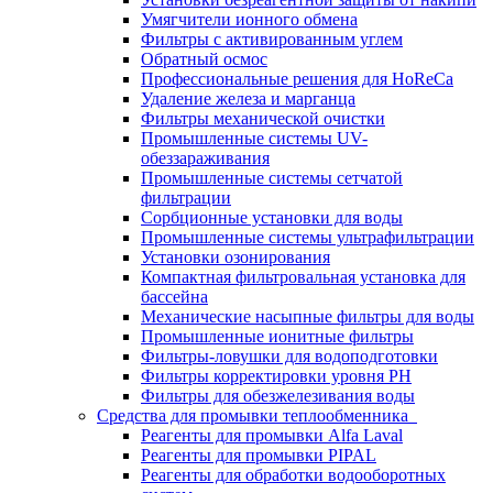
Умягчители ионного обмена
Фильтры с активированным углем
Обратный осмос
Профессиональные решения для HoReCa
Удаление железа и марганца
Фильтры механической очистки
Промышленные системы UV-
обеззараживания
Промышленные системы сетчатой
фильтрации
Сорбционные установки для воды
Промышленные системы ультрафильтрации
Установки озонирования
Компактная фильтровальная установка для
бассейна
Механические насыпные фильтры для воды
Промышленные ионитные фильтры
Фильтры-ловушки для водоподготовки
Фильтры корректировки уровня PH
Фильтры для обезжелезивания воды
Средства для промывки теплообменника
Реагенты для промывки Alfa Laval
Реагенты для промывки PIPAL
Реагенты для обработки водооборотных