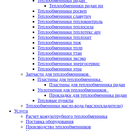
Теплообменники ридан
Теплообменники ридан нн
Теплообменники росвеп
Теплообменники славутич
Теплообменники теплоконтроль
Теплообменники теплосила
Теплообменники теплотекс apv
Теплообменники теплохит
Теплообменники тиж
Теплообменники тплр
Теплообменники ттаи
Теплообменники эксэко
Теплообменники энергосервис
Теплообменники этра
Запчасти для теплообменников
Пластины для теплообменника
Пластины для теплообменника ридан
Уплотнения для теплообменников
Прокладки для теплообменника ридан
Тепловые пункты
Теплообменники масло-вода (маслоохладители)
Услуги
Расчет кожухотрубного теплообменника
Поставка
оборудования
Производство теплообменников