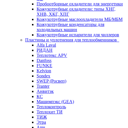
Пробоотборные охладители для энергетики
Кожухотрубные охладители: типы ХНГ,
ХНВ, ХКГ, ХПГ
Кожухотрубные маслоохладители МБ/МБМ
Кожухотрубные конденсаторы для
холодильных машин
Кожухотрубные испарители для чиллеров
Пластины и уплотнения для теплообменников
Alfa Laval
РИДАН
Теплотекс APV
Danfoss
FUNKE
Kelvion
Sondex
SWEP (Росвеп)
Tranter
Анвитэк
КС
Машимпэкс (GEA)
Теплоконтроль
Теплохит ТИ
ТИЖ
Этра
Ares