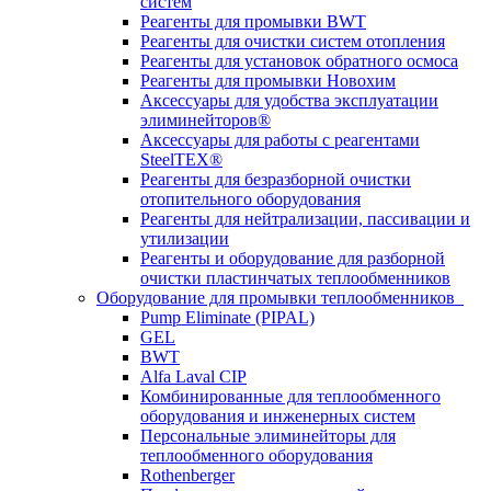
систем
Реагенты для промывки BWT
Реагенты для очистки систем отопления
Реагенты для установок обратного осмоса
Реагенты для промывки Новохим
Аксессуары для удобства эксплуатации
элиминейторов®
Аксессуары для работы с реагентами
SteelTEX®
Реагенты для безразборной очистки
отопительного оборудования
Реагенты для нейтрализации, пассивации и
утилизации
Реагенты и оборудование для разборной
очистки пластинчатых теплообменников
Оборудование для промывки теплообменников
Pump Eliminate (PIPAL)
GEL
BWT
Alfa Laval CIP
Комбинированные для теплообменного
оборудования и инженерных систем
Персональные элиминейторы для
теплообменного оборудования
Rothenberger