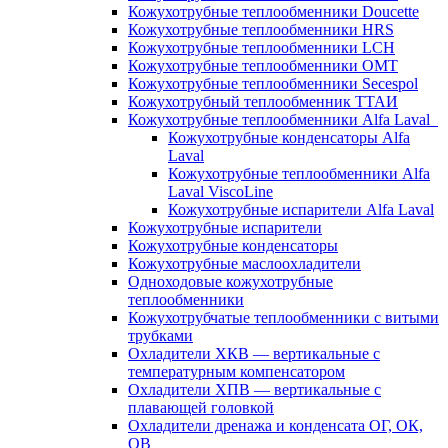
Кожухотрубные теплообменники Doucette
Кожухотрубные теплообменники HRS
Кожухотрубные теплообменники LCH
Кожухотрубные теплообменники OMT
Кожухотрубные теплообменники Secespol
Кожухотрубный теплообменник ТТАИ
Кожухотрубные теплообменники Alfa Laval
Кожухотрубные конденсаторы Alfa
Laval
Кожухотрубные теплообменники Alfa
Laval ViscoLine
Кожухотрубные испарители Alfa Laval
Кожухотрубные испарители
Кожухотрубные конденсаторы
Кожухотрубные маслоохладители
Одноходовые кожухотрубные
теплообменники
Кожухотрубчатые теплообменники с витыми
трубками
Охладители ХКВ — вертикальные с
температурным компенсатором
Охладители ХПВ — вертикальные с
плавающей головкой
Охладители дренажа и конденсата ОГ, ОК,
ОВ