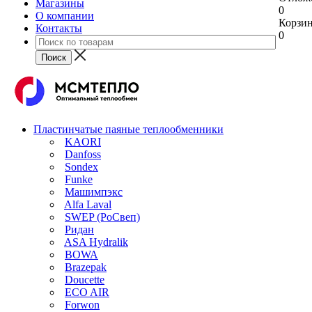
Магазины
0
О компании
Корзи
Контакты
0
Пластинчатые паяные теплообменники
KAORI
Danfoss
Sondex
Funke
Машимпэкс
Alfa Laval
SWEP (РоСвеп)
Ридан
ASA Hydralik
BOWA
Brazepak
Doucette
ECO AIR
Forwon