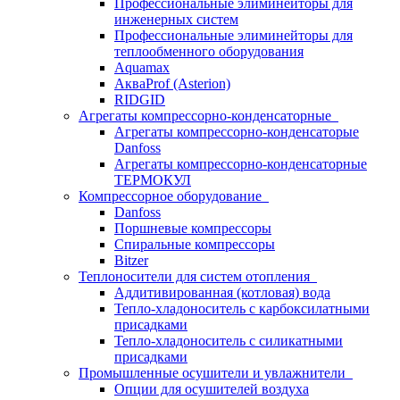
Профессиональные элиминейторы для
инженерных систем
Профессиональные элиминейторы для
теплообменного оборудования
Aquamax
АкваProf (Asterion)
RIDGID
Агрегаты компрессорно-конденсаторные
Агрегаты компрессорно-конденсаторые
Danfoss
Агрегаты компрессорно-конденсаторные
ТЕРМОКУЛ
Компрессорное оборудование
Danfoss
Поршневые компрессоры
Спиральные компрессоры
Bitzer
Теплоносители для систем отопления
Аддитивированная (котловая) вода
Тепло-хладоноситель с карбоксилатными
присадками
Тепло-хладоноситель с силикатными
присадками
Промышленные осушители и увлажнители
Опции для осушителей воздуха