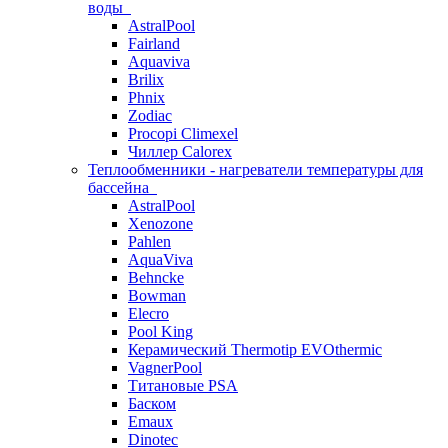
воды
AstralPool
Fairland
Aquaviva
Brilix
Phnix
Zodiac
Procopi Climexel
Чиллер Calorex
Теплообменники - нагреватели температуры для
бассейна
AstralPool
Xenozone
Pahlen
AquaViva
Behncke
Bowman
Elecro
Pool King
Керамический Thermotip EVOthermic
VagnerPool
Титановые PSA
Баском
Emaux
Dinotec