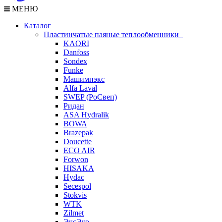
МЕНЮ
Каталог
Пластинчатые паяные теплообменники
KAORI
Danfoss
Sondex
Funke
Машимпэкс
Alfa Laval
SWEP (РоСвеп)
Ридан
ASA Hydralik
BOWA
Brazepak
Doucette
ECO AIR
Forwon
HISAKA
Hydac
Secespol
Stokvis
WTK
Zilmet
ЭксЭко