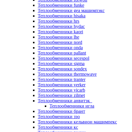
Теплообменники funke
Теплообменники gea машимпэкс
Теплообменники hisaka
Теплообменники hrs
Теплообменники hydac
Теплообменники kaori
Теплообменники lhe
Теплообменники nord
Теплообменники onda
Теплообменники pallant
Теплообменники secespol
Теплообменники sigma
Теплообменники sondex
Теплообменники thermowave
Теплообменники tranter
Теплообменники verker
Теплообменники vicarb
Теплообменники zilmet
Теплообменники анвитэк
Теплообменники игла
Теплообменники брант
Теплообменники зэо
Теплообменники кельвион машимпекс
Теплообменники кс