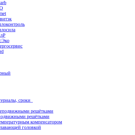
arb
ЭО
met
витэк
плоконтроль
плосила
ПлР
сЭко
ергосервис
rd
орный
териалы, сроки
неподвижными решётками
подвижными решётками
емпературным компенсатором
лавающей головкой