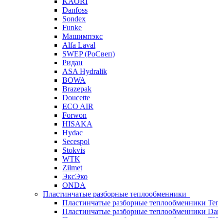
KAORI
Danfoss
Sondex
Funke
Машимпэкс
Alfa Laval
SWEP (РоСвеп)
Ридан
ASA Hydralik
BOWA
Brazepak
Doucette
ECO AIR
Forwon
HISAKA
Hydac
Secespol
Stokvis
WTK
Zilmet
ЭксЭко
ONDA
Пластинчатые разборные теплообменники
Пластинчатые разборные теплообменники Те
Пластинчатые разборные теплообменники Dan