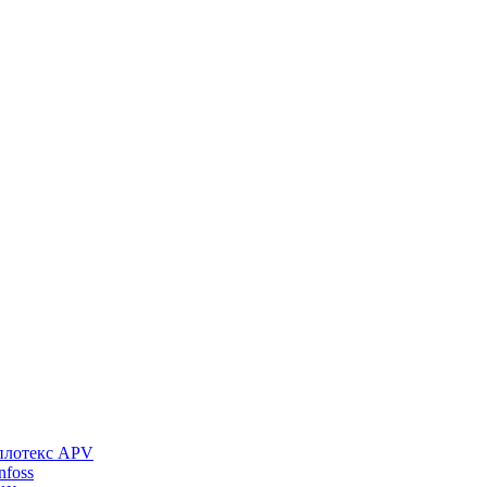
плотекс APV
foss