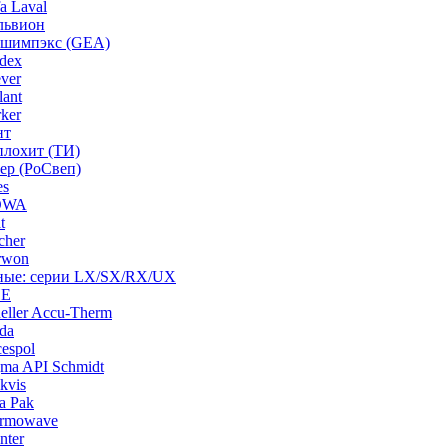
a Laval
львион
ашимпэкс (GEA)
dex
ver
ant
ker
нт
плохит (ТИ)
ep (РоСвеп)
es
BOWA
t
cher
rwon
рные: серии LX/SX/RX/UX
HE
ller Accu-Therm
da
espol
ma API Schmidt
kvis
a Pak
ermowave
nter