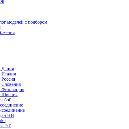
ИЖ
C
лог моделей с подбором
я
абжения
: Дания
: Италия
 Россия
: Словения
: Финляндия
: Швеция
езьбой
исоединение
исоединение
идан НН
nke
ра ЭТ