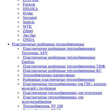
Forwon
HISAKA
Hydac
Secespol
Stokvis
WTK
Zilmet
ЭксЭко
ONDA
Пластинчатые разборные теплообменники
Пластинчатые разборные теплообменники
Теплотекс APV
Пластинчатые разборные теплообменники
Danfoss
Пластинчатые разборные теплообменники ТИЖ
Пластинчатые разборные теплообменники КC
Теплообменники пароводяные
Разборные пластинчатые теплообменники
Пластинчатые теплообменники для ГВС: каталог
моделей с подбором
Пластинчатые теплообменники для отопления
Пластинчатые теплообменники для
холодоснабжения
Теплообменник ДУ 100