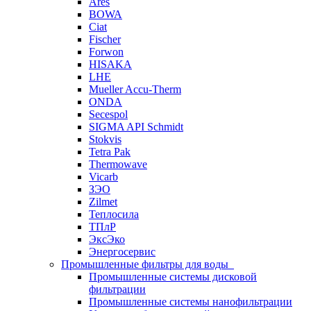
Ares
BOWA
Ciat
Fischer
Forwon
HISAKA
LHE
Mueller Accu-Therm
ONDA
Secespol
SIGMA API Schmidt
Stokvis
Tetra Pak
Thermowave
Vicarb
ЗЭО
Zilmet
Теплосила
ТПлР
ЭксЭко
Энергосервис
Промышленные фильтры для воды
Промышленные системы дисковой
фильтрации
Промышленные системы нанофильтрации