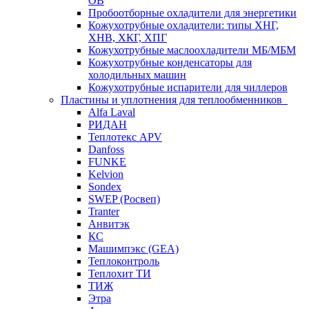
ОВ
Пробоотборные охладители для энергетики
Кожухотрубные охладители: типы ХНГ,
ХНВ, ХКГ, ХПГ
Кожухотрубные маслоохладители МБ/МБМ
Кожухотрубные конденсаторы для
холодильных машин
Кожухотрубные испарители для чиллеров
Пластины и уплотнения для теплообменников
Alfa Laval
РИДАН
Теплотекс APV
Danfoss
FUNKE
Kelvion
Sondex
SWEP (Росвеп)
Tranter
Анвитэк
КС
Машимпэкс (GEA)
Теплоконтроль
Теплохит ТИ
ТИЖ
Этра