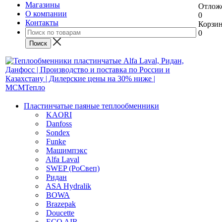
Магазины
Отлож
О компании
0
Контакты
Корзи
0
Пластинчатые паяные теплообменники
KAORI
Danfoss
Sondex
Funke
Машимпэкс
Alfa Laval
SWEP (РоСвеп)
Ридан
ASA Hydralik
BOWA
Brazepak
Doucette
ECO AIR