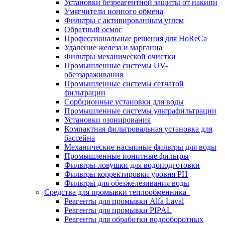
Установки безреагентной защиты от накипи
Умягчители ионного обмена
Фильтры с активированным углем
Обратный осмос
Профессиональные решения для HoReCa
Удаление железа и марганца
Фильтры механической очистки
Промышленные системы UV-
обеззараживания
Промышленные системы сетчатой
фильтрации
Сорбционные установки для воды
Промышленные системы ультрафильтрации
Установки озонирования
Компактная фильтровальная установка для
бассейна
Механические насыпные фильтры для воды
Промышленные ионитные фильтры
Фильтры-ловушки для водоподготовки
Фильтры корректировки уровня PH
Фильтры для обезжелезивания воды
Средства для промывки теплообменника
Реагенты для промывки Alfa Laval
Реагенты для промывки PIPAL
Реагенты для обработки водооборотных