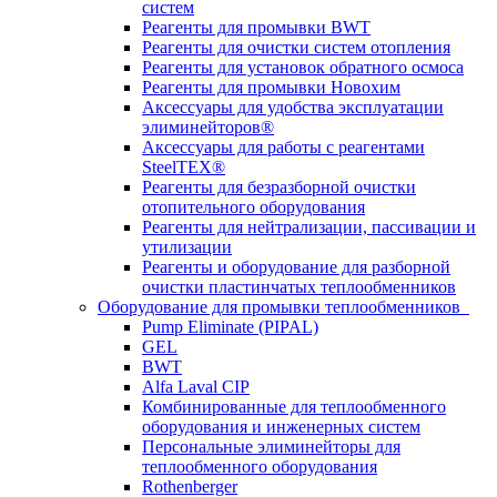
систем
Реагенты для промывки BWT
Реагенты для очистки систем отопления
Реагенты для установок обратного осмоса
Реагенты для промывки Новохим
Аксессуары для удобства эксплуатации
элиминейторов®
Аксессуары для работы с реагентами
SteelTEX®
Реагенты для безразборной очистки
отопительного оборудования
Реагенты для нейтрализации, пассивации и
утилизации
Реагенты и оборудование для разборной
очистки пластинчатых теплообменников
Оборудование для промывки теплообменников
Pump Eliminate (PIPAL)
GEL
BWT
Alfa Laval CIP
Комбинированные для теплообменного
оборудования и инженерных систем
Персональные элиминейторы для
теплообменного оборудования
Rothenberger