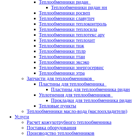
Теплообменники ридан
Теплообменники ридан нн
Теплообменники росвеп
Теплообменники славутич
Теплообменники теплоконтроль
Теплообменники теплосила
Теплообменники теплотекс apv
Теплообменники теплохит
Теплообменники тиж
Теплообменники тплр
Теплообменники ттаи
Теплообменники эксэко
Теплообменники энергосервис
Теплообменники этра
Запчасти для теплообменников
Пластины для теплообменника
Пластины для теплообменника ридан
Уплотнения для теплообменников
Прокладки для теплообменника ридан
Тепловые пункты
Теплообменники масло-вода (маслоохладители)
Услуги
Расчет кожухотрубного теплообменника
Поставка
оборудования
Производство теплообменников