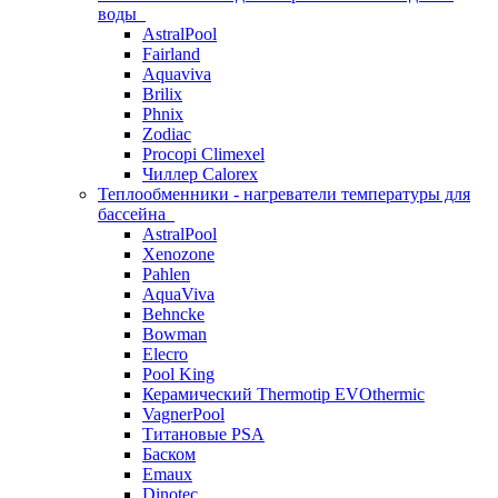
воды
AstralPool
Fairland
Aquaviva
Brilix
Phnix
Zodiac
Procopi Climexel
Чиллер Calorex
Теплообменники - нагреватели температуры для
бассейна
AstralPool
Xenozone
Pahlen
AquaViva
Behncke
Bowman
Elecro
Pool King
Керамический Thermotip EVOthermic
VagnerPool
Титановые PSA
Баском
Emaux
Dinotec