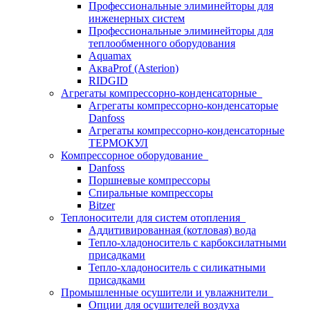
Профессиональные элиминейторы для
инженерных систем
Профессиональные элиминейторы для
теплообменного оборудования
Aquamax
АкваProf (Asterion)
RIDGID
Агрегаты компрессорно-конденсаторные
Агрегаты компрессорно-конденсаторые
Danfoss
Агрегаты компрессорно-конденсаторные
ТЕРМОКУЛ
Компрессорное оборудование
Danfoss
Поршневые компрессоры
Спиральные компрессоры
Bitzer
Теплоносители для систем отопления
Аддитивированная (котловая) вода
Тепло-хладоноситель с карбоксилатными
присадками
Тепло-хладоноситель с силикатными
присадками
Промышленные осушители и увлажнители
Опции для осушителей воздуха