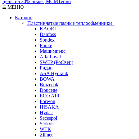
МЕНЮ
Каталог
Пластинчатые паяные теплообменники
KAORI
Danfoss
Sondex
Funke
Машимпэкс
Alfa Laval
SWEP (РоСвеп)
Ридан
ASA Hydralik
BOWA
Brazepak
Doucette
ECO AIR
Forwon
HISAKA
Hydac
Secespol
Stokvis
WTK
Zilmet