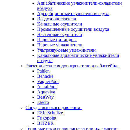
Адиабатические увлажнители-охладители
воздуха
Адсорбционные осушители воздуха
Воздухоочистители
Канальные осушители
Промышленные осушители воздуха
Настенные осушители
Паровые цилиндры
Паровые увлажнители
Ультразвуковые увлажнители
Канальные адиабатические увлажнители
воздуха
Электрические водонагреватели для бассейна
Pahlen
Behncke
VagnerPool
AstralPool
Aquaviva
BestWay
Elecro
Сосуды высокого давления
ESK Schultze
Frigopoint
BITZER
Тепловые насосы для нагрева или охлаждения