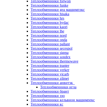
Теплообменники forwon
Теплообменники funke
Теплообменники gea машимпэкс
Теплообменники hisaka
Теплообменники hrs
Теплообменники hydac
Теплообменники kaori
Теплообменники lhe
Теплообменники nord
Теплообменники onda
Теплообменники pallant
Теплообменники secespol
Теплообменники sigma
Теплообменники sondex
Теплообменники thermowave
Теплообменники tranter
Теплообменники verker
Теплообменники vicarb
Теплообменники zilmet
Теплообменники анвитэк
Теплообменники игла
Теплообменники брант
Теплообменники зэо
Теплообменники кельвион машимпекс
Теплообменники кс