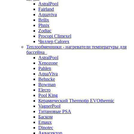
AstralPool
Fairland
Aquaviva
Brilix
Phnix
Zodiac
Procopi Climexel
Чиллер Calorex
Теплообменники - нагреватели температуры для
бассейна
AstralPool
Xenozone
Pahlen
AquaViva
Behncke
Bowman
Elecro
Pool King
Керамический Thermotip EVOthermic
VagnerPool
Титановые PSA
Баском
Emaux
Dinotec
Аквасектор