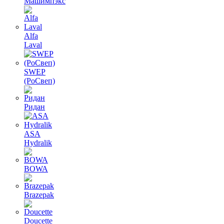
Машимпэкс
Alfa
Laval
SWEP
(РоСвеп)
Ридан
ASA
Hydralik
BOWA
Brazepak
Doucette