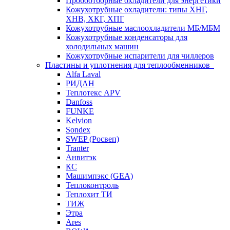
Пробоотборные охладители для энергетики
Кожухотрубные охладители: типы ХНГ,
ХНВ, ХКГ, ХПГ
Кожухотрубные маслоохладители МБ/МБМ
Кожухотрубные конденсаторы для
холодильных машин
Кожухотрубные испарители для чиллеров
Пластины и уплотнения для теплообменников
Alfa Laval
РИДАН
Теплотекс APV
Danfoss
FUNKE
Kelvion
Sondex
SWEP (Росвеп)
Tranter
Анвитэк
КС
Машимпэкс (GEA)
Теплоконтроль
Теплохит ТИ
ТИЖ
Этра
Ares