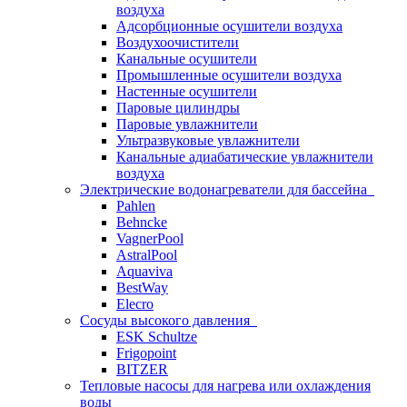
воздуха
Адсорбционные осушители воздуха
Воздухоочистители
Канальные осушители
Промышленные осушители воздуха
Настенные осушители
Паровые цилиндры
Паровые увлажнители
Ультразвуковые увлажнители
Канальные адиабатические увлажнители
воздуха
Электрические водонагреватели для бассейна
Pahlen
Behncke
VagnerPool
AstralPool
Aquaviva
BestWay
Elecro
Сосуды высокого давления
ESK Schultze
Frigopoint
BITZER
Тепловые насосы для нагрева или охлаждения
воды