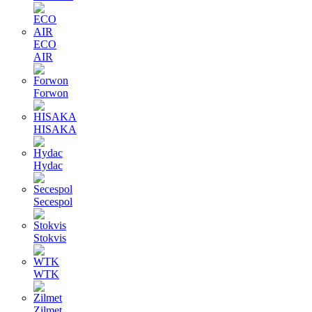
ECO
AIR
Forwon
HISAKA
Hydac
Secespol
Stokvis
WTK
Zilmet