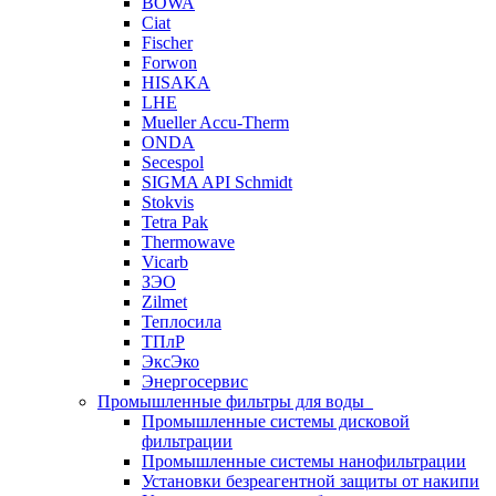
BOWA
Ciat
Fischer
Forwon
HISAKA
LHE
Mueller Accu-Therm
ONDA
Secespol
SIGMA API Schmidt
Stokvis
Tetra Pak
Thermowave
Vicarb
ЗЭО
Zilmet
Теплосила
ТПлР
ЭксЭко
Энергосервис
Промышленные фильтры для воды
Промышленные системы дисковой
фильтрации
Промышленные системы нанофильтрации
Установки безреагентной защиты от накипи