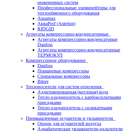
инженерных систем
Профессиональные элиминейторы для
теплообменного оборудования
Aquamax
АкваProf (Asterion)
RIDGID
Агрегаты компрессорно-конденсаторные
Агрегаты компрессорно-конденсаторые
Danfoss
Агрегаты компрессорно-конденсаторные
ТЕРМОКУЛ
Компрессорное оборудование
Danfoss
Поршневые компрессоры
Спиральные компрессоры
Bitzer
Теплоносители для систем отопления
Аддитивированная (котловая) вода
Тепло-хладоноситель с карбоксилатными
присадками
Тепло-хладоноситель с силикатными
присадками
Промышленные осушители и увлажнители
Опции для осушителей воздуха
Адиабатические увлажнители-охладители