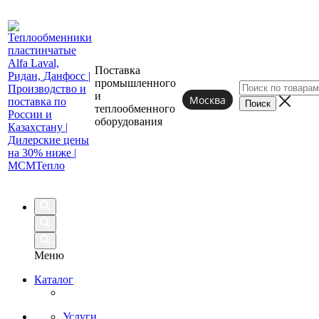
Поставка
промышленного
и
Москва
теплообменного
оборудования
Меню
Каталог
Услуги