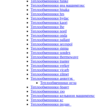
Теплообменники funke
Теплообменники gea машимпэкс
Теплообменники hisaka
Теплообменники hrs
Теплообменники hydac
Теплообменники kaori
Теплообменники lhe
Теплообменники nord
Теплообменники onda
Теплообменники pallant
Теплообменники secespol
Теплообменники sigma
Теплообменники sondex
Теплообменники thermowave
Теплообменники tranter
Теплообменники verker
Теплообменники vicarb
Теплообменники zilmet
Теплообменники анвитэк
Теплообменники игла
Теплообменники брант
Теплообменники зэо
Теплообменники кельвион машимпекс
Теплообменники кс
Теплообменники ридан