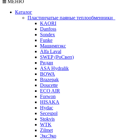
МЕНЮ
Каталог
Пластинчатые паяные теплообменники
KAORI
Danfoss
Sondex
Funke
Машимпэкс
Alfa Laval
SWEP (РоСвеп)
Ридан
ASA Hydralik
BOWA
Brazepak
Doucette
ECO AIR
Forwon
HISAKA
Hydac
Secespol
Stokvis
WTK
Zilmet
ЭксЭко