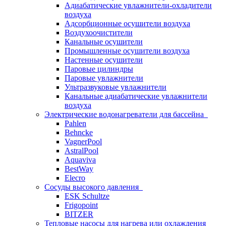
Адиабатические увлажнители-охладители
воздуха
Адсорбционные осушители воздуха
Воздухоочистители
Канальные осушители
Промышленные осушители воздуха
Настенные осушители
Паровые цилиндры
Паровые увлажнители
Ультразвуковые увлажнители
Канальные адиабатические увлажнители
воздуха
Электрические водонагреватели для бассейна
Pahlen
Behncke
VagnerPool
AstralPool
Aquaviva
BestWay
Elecro
Сосуды высокого давления
ESK Schultze
Frigopoint
BITZER
Тепловые насосы для нагрева или охлаждения