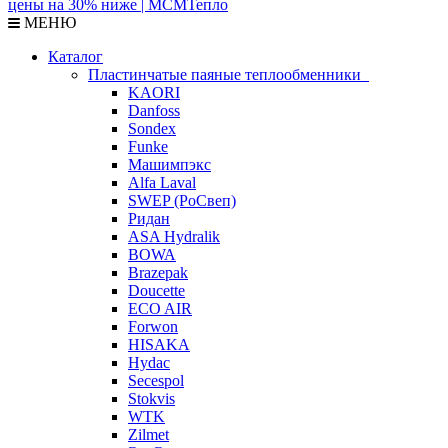
МЕНЮ
Каталог
Пластинчатые паяные теплообменники
KAORI
Danfoss
Sondex
Funke
Машимпэкс
Alfa Laval
SWEP (РоСвеп)
Ридан
ASA Hydralik
BOWA
Brazepak
Doucette
ECO AIR
Forwon
HISAKA
Hydac
Secespol
Stokvis
WTK
Zilmet