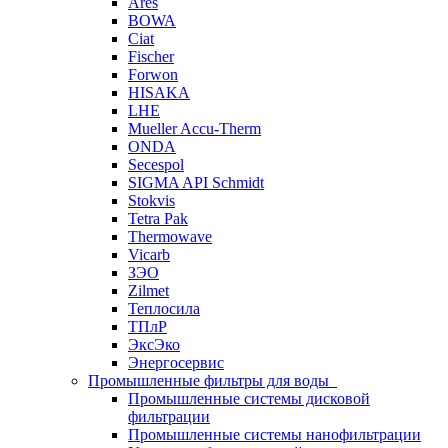
Ares
BOWA
Ciat
Fischer
Forwon
HISAKA
LHE
Mueller Accu-Therm
ONDA
Secespol
SIGMA API Schmidt
Stokvis
Tetra Pak
Thermowave
Vicarb
ЗЭО
Zilmet
Теплосила
ТПлР
ЭксЭко
Энергосервис
Промышленные фильтры для воды
Промышленные системы дисковой
фильтрации
Промышленные системы нанофильтрации