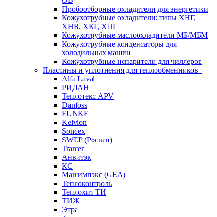
ОВ
Пробоотборные охладители для энергетики
Кожухотрубные охладители: типы ХНГ,
ХНВ, ХКГ, ХПГ
Кожухотрубные маслоохладители МБ/МБМ
Кожухотрубные конденсаторы для
холодильных машин
Кожухотрубные испарители для чиллеров
Пластины и уплотнения для теплообменников
Alfa Laval
РИДАН
Теплотекс APV
Danfoss
FUNKE
Kelvion
Sondex
SWEP (Росвеп)
Tranter
Анвитэк
КС
Машимпэкс (GEA)
Теплоконтроль
Теплохит ТИ
ТИЖ
Этра