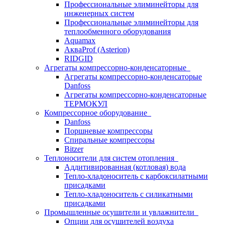
Профессиональные элиминейторы для
инженерных систем
Профессиональные элиминейторы для
теплообменного оборудования
Aquamax
АкваProf (Asterion)
RIDGID
Агрегаты компрессорно-конденсаторные
Агрегаты компрессорно-конденсаторые
Danfoss
Агрегаты компрессорно-конденсаторные
ТЕРМОКУЛ
Компрессорное оборудование
Danfoss
Поршневые компрессоры
Спиральные компрессоры
Bitzer
Теплоносители для систем отопления
Аддитивированная (котловая) вода
Тепло-хладоноситель с карбоксилатными
присадками
Тепло-хладоноситель с силикатными
присадками
Промышленные осушители и увлажнители
Опции для осушителей воздуха