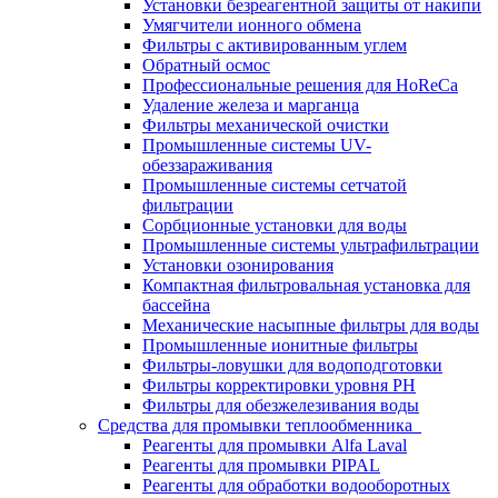
Установки безреагентной защиты от накипи
Умягчители ионного обмена
Фильтры с активированным углем
Обратный осмос
Профессиональные решения для HoReCa
Удаление железа и марганца
Фильтры механической очистки
Промышленные системы UV-
обеззараживания
Промышленные системы сетчатой
фильтрации
Сорбционные установки для воды
Промышленные системы ультрафильтрации
Установки озонирования
Компактная фильтровальная установка для
бассейна
Механические насыпные фильтры для воды
Промышленные ионитные фильтры
Фильтры-ловушки для водоподготовки
Фильтры корректировки уровня PH
Фильтры для обезжелезивания воды
Средства для промывки теплообменника
Реагенты для промывки Alfa Laval
Реагенты для промывки PIPAL
Реагенты для обработки водооборотных