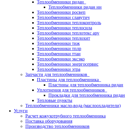
Теплообменники ридан
Теплообменники ридан нн
Теплообменники росвеп
Теплообменники славутич
Теплообменники теплоконтроль
Теплообменники теплосила
Теплообменники теплотекс apv
Теплообменники теплохит
Теплообменники тиж
Теплообменники тплр
Теплообменники ттаи
Теплообменники эксэко
Теплообменники энергосервис
Теплообменники этра
Запчасти для теплообменников
Пластины для теплообменника
Пластины для теплообменника ридан
Уплотнения для теплообменников
Прокладки для теплообменника ридан
Тепловые пункты
Теплообменники масло-вода (маслоохладители)
Услуги
Расчет кожухотрубного теплообменника
Поставка
оборудования
Производство теплообменников