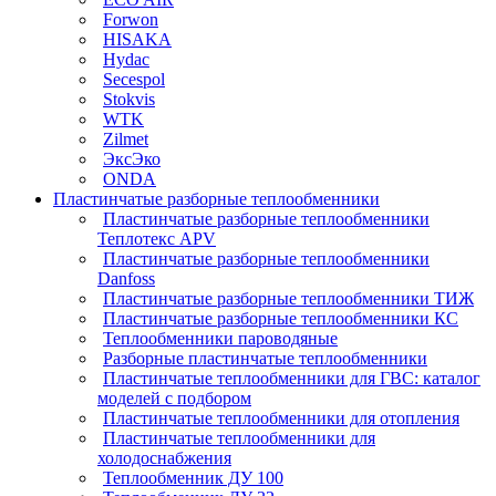
Forwon
HISAKA
Hydac
Secespol
Stokvis
WTK
Zilmet
ЭксЭко
ONDA
Пластинчатые разборные теплообменники
Пластинчатые разборные теплообменники
Теплотекс APV
Пластинчатые разборные теплообменники
Danfoss
Пластинчатые разборные теплообменники ТИЖ
Пластинчатые разборные теплообменники КC
Теплообменники пароводяные
Разборные пластинчатые теплообменники
Пластинчатые теплообменники для ГВС: каталог
моделей с подбором
Пластинчатые теплообменники для отопления
Пластинчатые теплообменники для
холодоснабжения
Теплообменник ДУ 100