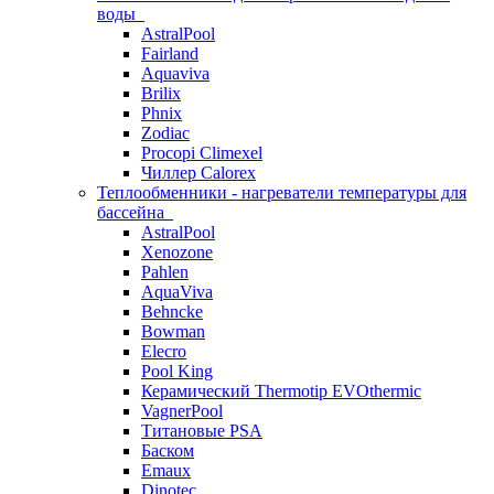
воды
AstralPool
Fairland
Aquaviva
Brilix
Phnix
Zodiac
Procopi Climexel
Чиллер Calorex
Теплообменники - нагреватели температуры для
бассейна
AstralPool
Xenozone
Pahlen
AquaViva
Behncke
Bowman
Elecro
Pool King
Керамический Thermotip EVOthermic
VagnerPool
Титановые PSA
Баском
Emaux
Dinotec