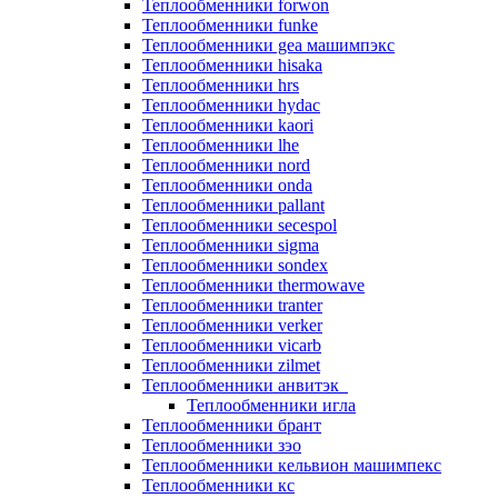
Теплообменники forwon
Теплообменники funke
Теплообменники gea машимпэкс
Теплообменники hisaka
Теплообменники hrs
Теплообменники hydac
Теплообменники kaori
Теплообменники lhe
Теплообменники nord
Теплообменники onda
Теплообменники pallant
Теплообменники secespol
Теплообменники sigma
Теплообменники sondex
Теплообменники thermowave
Теплообменники tranter
Теплообменники verker
Теплообменники vicarb
Теплообменники zilmet
Теплообменники анвитэк
Теплообменники игла
Теплообменники брант
Теплообменники зэо
Теплообменники кельвион машимпекс
Теплообменники кс