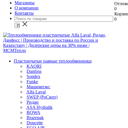
Магазины
Отлож
О компании
0
Контакты
Корзи
0
Пластинчатые паяные теплообменники
KAORI
Danfoss
Sondex
Funke
Машимпэкс
Alfa Laval
SWEP (РоСвеп)
Ридан
ASA Hydralik
BOWA
Brazepak
Doucette
ECO AIR