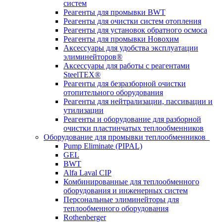
систем
Реагенты для промывки BWT
Реагенты для очистки систем отопления
Реагенты для установок обратного осмоса
Реагенты для промывки Новохим
Аксессуары для удобства эксплуатации
элиминейторов®
Аксессуары для работы с реагентами
SteelTEX®
Реагенты для безразборной очистки
отопительного оборудования
Реагенты для нейтрализации, пассивации и
утилизации
Реагенты и оборудование для разборной
очистки пластинчатых теплообменников
Оборудование для промывки теплообменников
Pump Eliminate (PIPAL)
GEL
BWT
Alfa Laval CIP
Комбинированные для теплообменного
оборудования и инженерных систем
Персональные элиминейторы для
теплообменного оборудования
Rothenberger